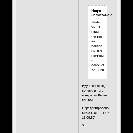
Нюра
написал(а):
Sveta,
хм...я
если
честно
не
поняла
смысл
претензий
к
сообщению
Виталия...
Нуу, я не знаю,
почему и чего
конкретно Вы не
поняли.)
Отредактировано
Sveta (2013-01-07
13:06:57)
0