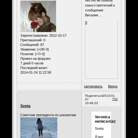
честно не поняла
смысл претензий к
сообщению
Виталия....
0
Зарегистрирован
: 2012-10-17
Приглашений:
0
Сообщений:
87
Уважение:
[+28/-0]
Позитив:
[+7/-0]
Провел на форуме:
7 дней 0 часов
Последний визит:
2014-01-24 11:22:58
Цитировать
Вверх
Поделиться
2013-01-
753
07
10:46:23
Sveta
Советник президента по шахматам
Veronica
написал(а):
Sveta
Я вот