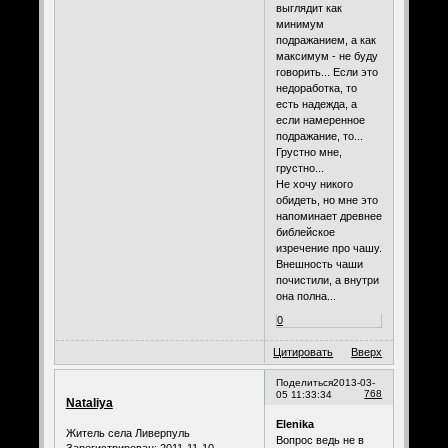
выглядит как
минимум
подражанием, а как
максимум - не буду
говорить... Если это
недоработка, то
есть надежда, а
если намеренное
подражание, то...
Грустно мне,
грустно...
Не хочу никого
обидеть, но мне это
напоминает древнее
библейское
изречение про чашу.
Внешность чаши
почистили, а внутри
она полна...
0
Цитировать
Вверх
Поделиться
2013-03-
768
05 11:33:34
Nataliya
Elenika
Житель села Ливерпуль
Вопрос ведь не в
Зарегистрирован
: 2011-11-10