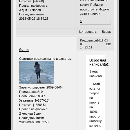
Позитив:
[+40/-0]
хотел, Пойдите,
Провел на форуме:
посмотрите. Форум
3 дня 17 часов
ДЛШ-Сибирь!
Последний визит:
2013-05-27 18:34:25
0
Цитировать
Вверх
Поделиться
2013-03-
756
03
14:13:02
Sveta
Советник президента по шахматам
Взрослая
написал(а):
Sveta
написал(а):
Хотя,
Зарегистрирован
: 2009-06-04
из этих
Приглашений:
0
титров
Сообщений:
8317
не
Уважение:
[+157/-18]
понять
Позитив:
[+550/-5]
на
Провел на форуме:
100%,
2 месяца 3 дня
просто
Последний визит:
намекнули,
2013-09-03 08:33:50
конечно.