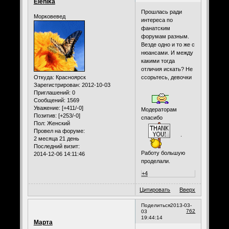
Elenika
Прошлась ради
Морковевед
интереса по
фанатским
форумам разным.
Везде одно и то же с
нюансами. И между
какими тогда
отличия искать? Не
Откуда:
Красноярск
ссорьтесь, девочки
Зарегистрирован
: 2012-10-03
Приглашений:
0
Сообщений:
1569
Уважение:
[+411/-0]
Модераторам
Позитив:
[+253/-0]
спасибо
Пол:
Женский
Провел на форуме:
.
2 месяца 21 день
Последний визит:
Работу большую
2014-12-06 14:11:46
проделали.
+4
Цитировать
Вверх
Поделиться
2013-03-
762
03
19:44:14
Марта