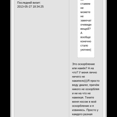
Последний визит:
стажем
2013-05-27 18:34:25
не
можете
не
замечать
очевидных
вещей?
А
вообще
конечно,
стало
уютнее))))))
Это оскорбление
или намёк? А на
что? У меня лично
ничего не
накипело)))Я просто
веду диалог, причём
никого не оскорбляя
и ни на что не
намекая. Ткните
меня носом в моё
оскорбление и я
извинюсь. Просто у
каждого разная