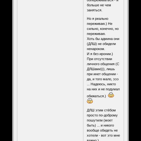
обпереживаться - и
больше не чем
заняться.
Но я реально
переживаю.) Не
сильно, конечно, но
переживаю.
Хоть бы админа они
(ДЛШ) не обидели
ненароком.
И я без иронии.)
При отсутствии
личного общения (С
ДЛШами))), лишь
при инет общении -
да, и того мало, эээ
... Надеюсь, никто
на них и не подумал
обижаться.)
ДЛШ этим стёбом
просто по-доброму
пошутили (моет
быть) ... и никого
вообще обидеть не
хотели - вот это мне
важно.)