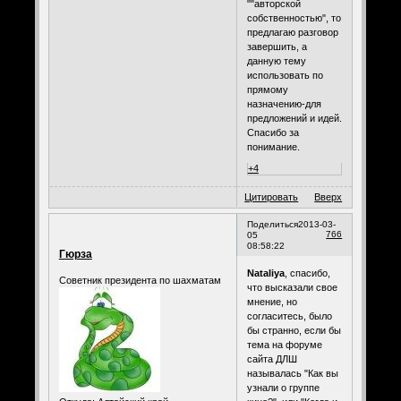
""авторской
собственностью", то
предлагаю разговор
завершить, а
данную тему
использовать по
прямому
назначению-для
предложений и идей.
Спасибо за
понимание.
+4
Цитировать
Вверх
Поделиться
2013-03-
766
05
08:58:22
Гюрза
Nataliya
, спасибо,
Советник президента по шахматам
что высказали свое
мнение, но
согласитесь, было
бы странно, если бы
тема на форуме
сайта ДЛШ
называлась "Как вы
узнали о группе