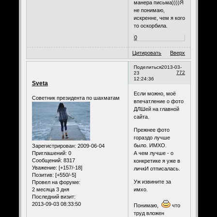
манера письма))))Я
не понимаю,
искренне, чем я кого
то оскорбила.
0
Цитировать
Вверх
Поделиться
2013-03-
772
23
12:24:36
Sveta
Если можно, моё
Советник президента по шахматам
впечатление о фото
ДЛШей на главной
сайта.
Прежнее фото
гораздо лучше
было. ИМХО.
Зарегистрирован
: 2009-06-04
Приглашений:
0
А чем лучше - о
Сообщений:
8317
конкретике я уже в
Уважение:
[+157/-18]
личкИ отписалась.
Позитив:
[+550/-5]
Уж извините за
Провел на форуме:
2 месяца 3 дня
имхо.
Последний визит:
2013-09-03 08:33:50
Понимаю,
что
труд вложен