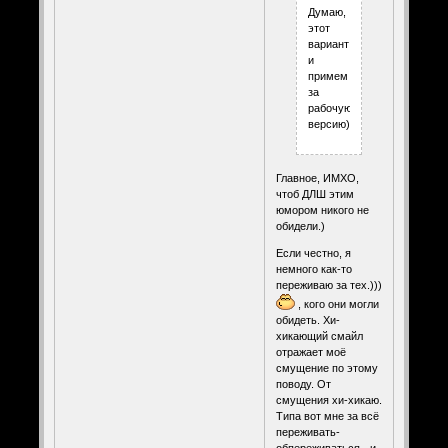
Думаю,
этот
вариант
и
примем
за
рабочую
версию))))))
Главное, ИМХО,
чтоб ДЛШ этим
юмором никого не
обидели.)
Если честно, я
немного как-то
переживаю за тех.)))
, кого они могли
обидеть. Хи-
хикающий смайл
отражает моё
смущение по этому
поводу. От
смущения хи-хикаю.
Типа вот мне за всё
переживать-