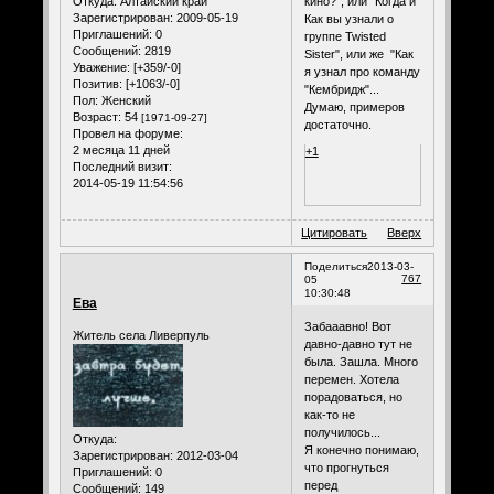
кино?", или "Когда и
Откуда:
Алтайский край
Зарегистрирован
: 2009-05-19
Как вы узнали о
Приглашений:
0
группе Twisted
Сообщений:
2819
Sister", или же "Как
Уважение:
[+359/-0]
я узнал про команду
Позитив:
[+1063/-0]
"Кембридж"...
Пол:
Женский
Думаю, примеров
Возраст:
54
[1971-09-27]
достаточно.
Провел на форуме:
2 месяца 11 дней
+1
Последний визит:
2014-05-19 11:54:56
Цитировать
Вверх
Поделиться
2013-03-
767
05
10:30:48
Ева
Забааавно! Вот
Житель села Ливерпуль
давно-давно тут не
была. Зашла. Много
перемен. Хотела
порадоваться, но
как-то не
получилось...
Откуда:
Я конечно понимаю,
Зарегистрирован
: 2012-03-04
что прогнуться
Приглашений:
0
перед
Сообщений:
149