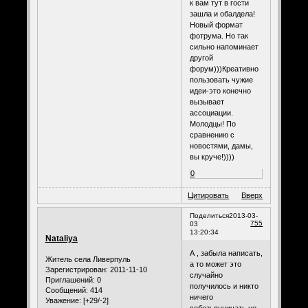
к вам тут в гости
зашла и обалдела!
Новый формат
фотрума. Но так
сильно напоминает
другой
форум)))Креативно
пользовать чужие
идеи-это конечно
вызывает
ассоциации.
Молодцы! По
сравнению с
новостями, дамы,
вы круче!))))
0
Цитировать
Вверх
Поделиться
2013-03-
755
03
13:20:34
Nataliya
А , забыла написать,
Житель села Ливерпуль
а то может это
Зарегистрирован
: 2011-11-10
случайно
Приглашений:
0
получилось и никто
Сообщений:
414
ничего
Уважение:
[+29/-2]
собезьянничать не