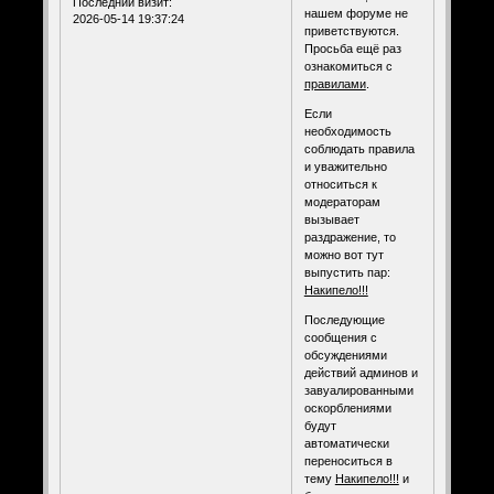
Последний визит:
нашем форуме не
2026-05-14 19:37:24
приветствуются.
Просьба ещё раз
ознакомиться с
правилами
.
Если
необходимость
соблюдать правила
и уважительно
относиться к
модераторам
вызывает
раздражение, то
можно вот тут
выпустить пар:
Накипело!!!
Последующие
сообщения с
обсуждениями
действий админов и
завуалированными
оскорблениями
будут
автоматически
переноситься в
тему
Накипело!!!
и