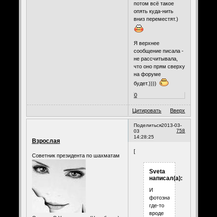
потом всё такое
опять куда-нить
вниз переместят.)
Я верхнее
сообщение писала -
не рассчитывала,
что оно прям сверху
на форуме
будет.))))
0
Цитировать
Вверх
Поделиться
2013-03-
758
03
14:28:25
Взрослая
[
Советник президента по шахматам
Sveta
написал(а):
И
фотознакомства
где-то
вроде