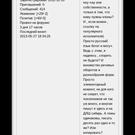
ноу-хау или
Приглашений:
0
собственности, а
Сообщений:
414
только в том, что
Уважение:
[+29/-2]
кому нужны клоны?
Позитив:
[+40/-0]
И , если можно ,
Провел на форуме:
ссылку на
3 дня 17 часов
популярного
Последний визит:
2013-05-27 18:34:25
исполнителя)
Просто русский
язык богат и могуч.
Ведь с этим, я
надеюсь , спорить
не будете? И
множество речевых
оборотов и
разнообразия форм.
Просто
элементарный
момент, ни для кого
не секрет, что
поклонников не так
уж много, и многие
пишут и здесь и на
ДЛШ сибирь. А темы
одинаковы, писать
десять раз одно и то
же? Или
копировать?