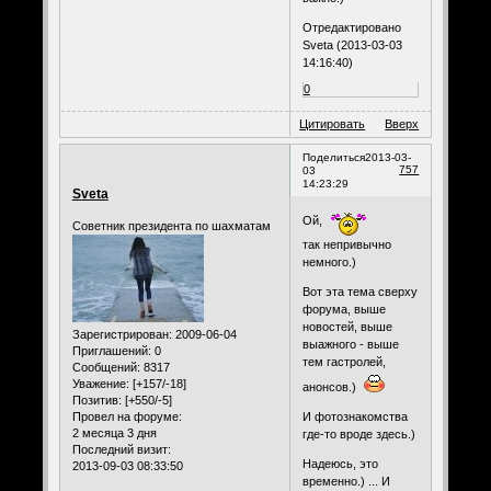
Отредактировано
Sveta (2013-03-03
14:16:40)
0
Цитировать
Вверх
Поделиться
2013-03-
757
03
14:23:29
Sveta
Ой,
Советник президента по шахматам
так непривычно
немного.)
Вот эта тема сверху
форума, выше
новостей, выше
Зарегистрирован
: 2009-06-04
выажного - выше
Приглашений:
0
тем гастролей,
Сообщений:
8317
Уважение:
[+157/-18]
анонсов.)
Позитив:
[+550/-5]
И фотознакомства
Провел на форуме:
2 месяца 3 дня
где-то вроде здесь.)
Последний визит:
Надеюсь, это
2013-09-03 08:33:50
временно.) ... И