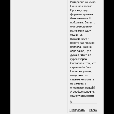
Интересно конечно.
Но не на столько.
Просто у двух
форумов должны
быть отличия. И
побольше. Были то
они совершенно
разными и вдруг
стали так
похожи.Тему я
просто как пример
привела. Там не
одна такая, ну я
думаю, что ты в
курсе.
Гюрза
Согласна с тем, что
странно бы было.
Но вы то, умная,
модератор со
стажем не можете
не замечать
очевидных вещей?
А вообще конечно,
стало уютнее))))))
0
Цитировать
Вверх