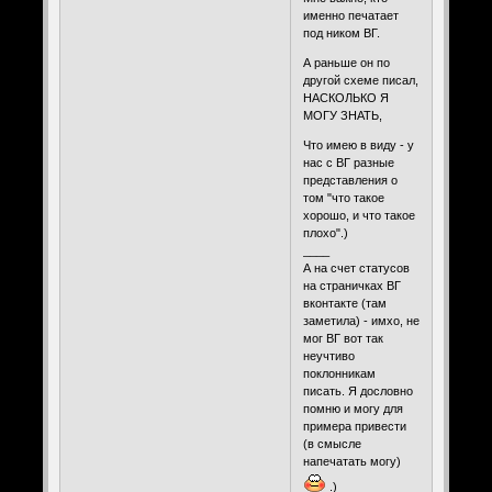
именно печатает
под ником ВГ.
А раньше он по
другой схеме писал,
НАСКОЛЬКО Я
МОГУ ЗНАТЬ,
Что имею в виду - у
нас с ВГ разные
представления о
том "что такое
хорошо, и что такое
плохо".)
____
А на счет статусов
на страничках ВГ
вконтакте (там
заметила) - имхо, не
мог ВГ вот так
неучтиво
поклонникам
писать. Я дословно
помню и могу для
примера привести
(в смысле
напечатать могу)
.)