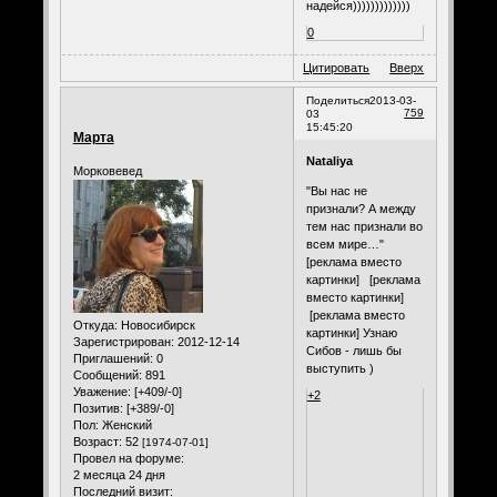
надейся)))))))))))))
0
Цитировать
Вверх
Поделиться
2013-03-
759
03
15:45:20
Марта
Nataliya
Морковевед
"Вы нас не
признали? А между
тем нас признали во
всем мире…"
[реклама вместо
картинки] [реклама
вместо картинки]
[реклама вместо
Откуда:
Новосибирск
картинки] Узнаю
Зарегистрирован
: 2012-12-14
Сибов - лишь бы
Приглашений:
0
выступить )
Сообщений:
891
Уважение:
[+409/-0]
+2
Позитив:
[+389/-0]
Пол:
Женский
Возраст:
52
[1974-07-01]
Провел на форуме:
2 месяца 24 дня
Последний визит: