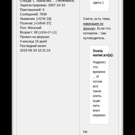
Откуда:
С Урала мы.... (Челябинск)
здесь.)
Зарегистрирован
: 2007-10-10
Приглашений:
0
Сообщений:
7839
Уважение:
[+579/-18]
Света, есть тема
Позитив:
[+1454/-37]
навигация по
Пол:
Женский
форуму
. Если что
Возраст:
68
[1958-07-12]
потеряла - там
Провел на форуме:
путеводитель.
4 месяца 19 дней
Последний визит:
2019-08-29 10:31:19
Sveta
написал(а):
Надеюсь,
это
временно.)
... И
потом
всё
такое
опять
куда-
нить
вниз
переместят.)
Не