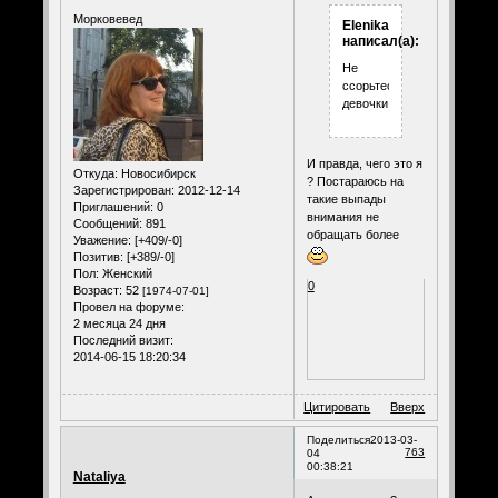
Морковевед
Elenika
написал(а):
Не
ссорьтесь,
девочки
И правда, чего это я
Откуда:
Новосибирск
? Постараюсь на
Зарегистрирован
: 2012-12-14
такие выпады
Приглашений:
0
внимания не
Сообщений:
891
обращать более
Уважение:
[+409/-0]
Позитив:
[+389/-0]
Пол:
Женский
0
Возраст:
52
[1974-07-01]
Провел на форуме:
2 месяца 24 дня
Последний визит:
2014-06-15 18:20:34
Цитировать
Вверх
Поделиться
2013-03-
763
04
00:38:21
Nataliya