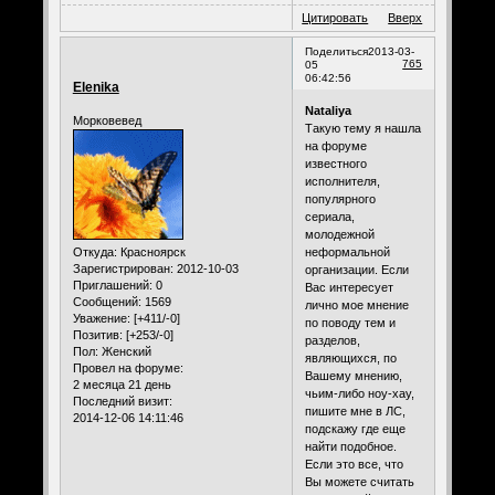
Цитировать
Вверх
Поделиться
2013-03-
765
05
06:42:56
Elenika
Nataliya
Морковевед
Такую тему я нашла
на форуме
известного
исполнителя,
популярного
сериала,
молодежной
Откуда:
Красноярск
неформальной
Зарегистрирован
: 2012-10-03
организации. Если
Приглашений:
0
Вас интересует
Сообщений:
1569
лично мое мнение
Уважение:
[+411/-0]
по поводу тем и
Позитив:
[+253/-0]
разделов,
Пол:
Женский
являющихся, по
Провел на форуме:
Вашему мнению,
2 месяца 21 день
чьим-либо ноу-хау,
Последний визит:
пишите мне в ЛС,
2014-12-06 14:11:46
подскажу где еще
найти подобное.
Если это все, что
Вы можете считать