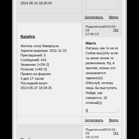
2014-06-15 18:20:34
Цитировать
Вверх
Поделиться
2013-03-
760
03
17:40:13
Nataliya
Марта
Житель села Ливерпуль
Наташа, как то не из
Зарегистрирован
: 2011-11-10
Сибов мы)))Ну если
Приглашений:
0
ты меня зачем то
Сообщений:
414
размножила. Ну, в
Уважение:
[+29/-2]
прочем, клоны-это
Позитив:
[+40/-0]
оказывается
Провел на форуме:
заразно))))
3 дня 17 часов
Обоснуй, почему
Последний визит:
2013-05-27 18:34:25
лишь бы выступить.
Найди, как
говорится, 10
отличий)))
0
Цитировать
Вверх
Поделиться
2013-03-
761
03
18:12:02