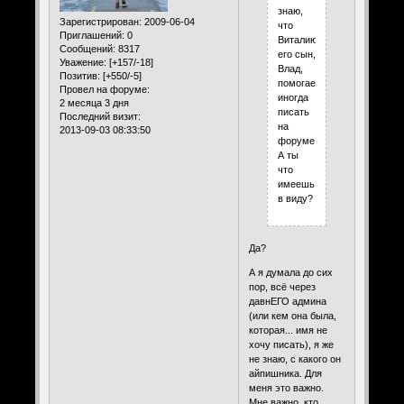
знаю,
Зарегистрирован
: 2009-06-04
что
Приглашений:
0
Виталию
Сообщений:
8317
его сын,
Уважение:
[+157/-18]
Влад,
Позитив:
[+550/-5]
помогает
Провел на форуме:
иногда
2 месяца 3 дня
писать
Последний визит:
на
2013-09-03 08:33:50
форуме.
А ты
что
имеешь
в виду?
Да?
А я думала до сих
пор, всё через
давнЕГО админа
(или кем она была,
которая... имя не
хочу писать), я же
не знаю, с какого он
айпишника. Для
меня это важно.
Мне важно, кто