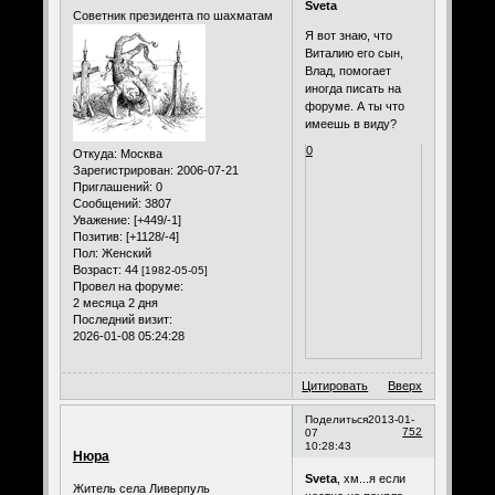
Sveta
Советник президента по шахматам
Я вот знаю, что
Виталию его сын,
Влад, помогает
иногда писать на
форуме. А ты что
имеешь в виду?
0
Откуда:
Москва
Зарегистрирован
: 2006-07-21
Приглашений:
0
Сообщений:
3807
Уважение:
[+449/-1]
Позитив:
[+1128/-4]
Пол:
Женский
Возраст:
44
[1982-05-05]
Провел на форуме:
2 месяца 2 дня
Последний визит:
2026-01-08 05:24:28
Цитировать
Вверх
Поделиться
2013-01-
752
07
10:28:43
Нюра
Sveta
, хм...я если
Житель села Ливерпуль