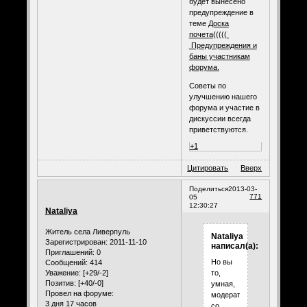
будет вынесено
предупреждение в
теме
Доска
почета(((((
Предупреждения и
баны участникам
форума.
Советы по
улучшению нашего
форума и участие в
дискуссии всегда
приветствуются.
+1
Цитировать
Вверх
Поделиться
2013-03-
771
05
12:30:27
Nataliya
Житель села Ливерпуль
Nataliya
Зарегистрирован
: 2011-11-10
написал(а):
Приглашений:
0
Но вы
Сообщений:
414
Уважение:
[+29/-2]
то,
Позитив:
[+40/-0]
умная,
Провел на форуме:
модератор
3 дня 17 часов
со