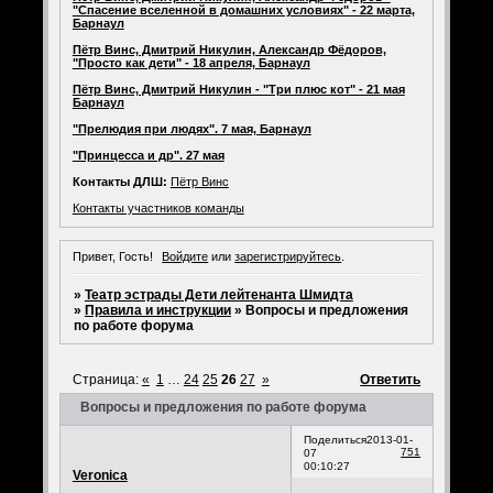
"Спасение вселенной в домашних условиях" - 22 марта,
Барнаул
Пётр Винс, Дмитрий Никулин, Александр Фёдоров,
"Просто как дети" - 18 апреля, Барнаул
Пётр Винс, Дмитрий Никулин - "Три плюс кот" - 21 мая
Барнаул
"Прелюдия при людях". 7 мая, Барнаул
"Принцесса и др". 27 мая
Контакты ДЛШ:
Пётр Винс
Контакты участников команды
Привет, Гость!
Войдите
или
зарегистрируйтесь
.
»
Театр эстрады Дети лейтенанта Шмидта
»
Правила и инструкции
»
Вопросы и предложения
по работе форума
Страница:
«
1
…
24
25
26
27
»
Ответить
Вопросы и предложения по работе форума
Поделиться
2013-01-
751
07
00:10:27
Veronica