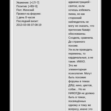
администрацией -
Уважение:
[+17/-7]
святое, если
Позитив:
[+80/-0]
хочешь избежать
Пол:
Женский
Провел на форуме:
пинка, но как
1 день 8 часов
сторонний
Последний визит:
наблюдатель не
2013-03-06 07:08:19
могу не сказать, что
претензии Natalyi
обоснованны.
Сходила, сравнила.
До странного
похоже.
Уж если проводить
перемены, то
кардинальные, а не
такие. ИМХО.
Это же
элементарная
психология. Могут
быть похожие
форумы в темах
ДЛШ, кино, цветов,
собак... Но их
НИКОГДА не должно
быть в темах,
посвящённых
одному и тому же
вопросу, иначе это