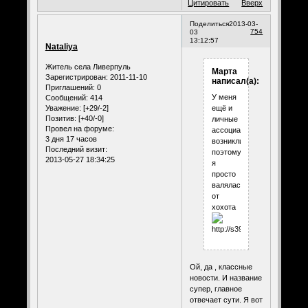
Цитировать
Вверх
Поделиться
2013-03-
754
03
13:12:57
Nataliya
Житель села Ливерпуль
Марта
Зарегистрирован
: 2011-11-10
написал(а):
Приглашений:
0
У меня
Сообщений:
414
Уважение:
[+29/-2]
ещё и
Позитив:
[+40/-0]
личные
Провел на форуме:
ассоциации
3 дня 17 часов
возникли,
Последний визит:
поэтому
2013-05-27 18:34:25
я
просто
валялась
от
хохота
Ой, да , классные
новости. И название
супер, главное
отвечает сути. Я вот