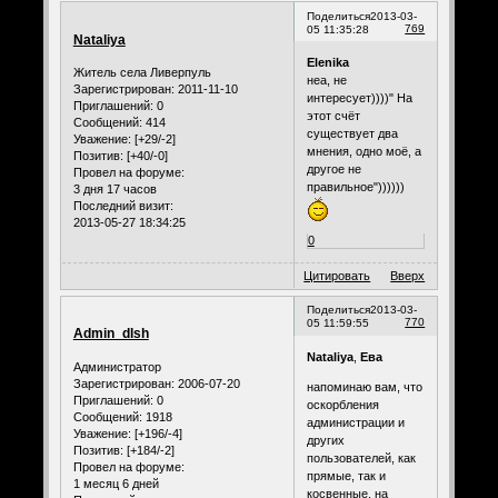
Поделиться
2013-03-
769
05 11:35:28
Nataliya
Elenika
Житель села Ливерпуль
неа, не
Зарегистрирован
: 2011-11-10
интересует))))" На
Приглашений:
0
этот счёт
Сообщений:
414
существует два
Уважение:
[+29/-2]
мнения, одно моё, а
Позитив:
[+40/-0]
другое не
Провел на форуме:
правильное"))))))
3 дня 17 часов
Последний визит:
2013-05-27 18:34:25
0
Цитировать
Вверх
Поделиться
2013-03-
770
05 11:59:55
Admin_dlsh
Nataliya
,
Ева
Администратор
Зарегистрирован
: 2006-07-20
напоминаю вам, что
Приглашений:
0
оскорбления
Сообщений:
1918
администрации и
Уважение:
[+196/-4]
других
Позитив:
[+184/-2]
пользователей, как
Провел на форуме:
прямые, так и
1 месяц 6 дней
косвенные, на