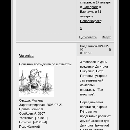
спектакле 17 января
и
3 февраля
в
Барнауле и
31
января в
Новосибирске
!
0
Цитировать
Вверх
Поделиться
2024-02-
6
06
08:01:20
Veronica
3 февраля, в день
Советник президента по шахматам
рождения Дмитрия
Никулина, Пётр
Петрович устроил
замечательный
ламповый
спектакль "Три
плюс кот".
Откуда:
Москва
Перед началом
Зарегистрирован
: 2006-07-21
спектакля, в фойе
Приглашений:
0
Пётр лично
Сообщений:
3807
представил ролик от
Уважение:
[+449/-1]
друзей-актеров для
Позитив:
[+1128/-4]
Дмитрия Никулина!
Пол:
Женский
Не всех успела