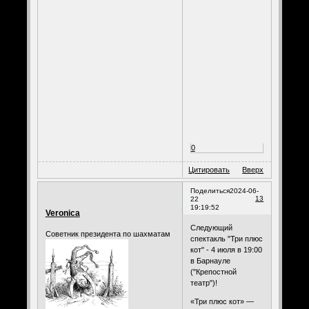
0
Цитировать
Вверх
Поделиться
2024-06-
13
22
19:19:52
Veronica
Следующий
Советник президента по шахматам
спектакль "Три плюс
кот" - 4 июля в 19:00
в Барнауле
("Крепостной
театр")!
«Три плюс кот» —