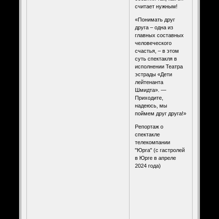
считает нужным!
«Понимать друг
друга – одна из
главных составных
человеческого
счастья, – в этом
суть спектакля в
исполнении Театра
эстрады «Дети
лейтенанта
Шмидта». —
Приходите,
надеюсь, мы
поймем друг друга!»
Репортаж о
спектакле
телекомпании
"Юрга" (с гастролей
в Юрге в апреле
2024 года)