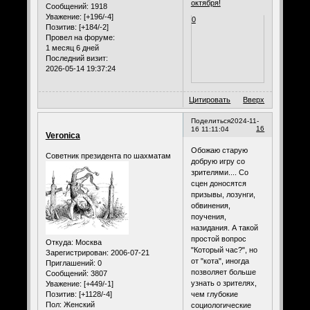
октября!
Сообщений:
1918
Уважение:
[+196/-4]
0
Позитив:
[+184/-2]
Провел на форуме:
1 месяц 6 дней
Последний визит:
2026-05-14 19:37:24
Цитировать
Вверх
Поделиться
2024-11-
16
16 11:11:04
Veronica
Обожаю старую
Советник президента по шахматам
добрую игру со
зрителями.... Со
сцен доносятся
призывы, лозунги,
обвинения,
поучения,
назидания. А такой
простой вопрос
Откуда:
Москва
"Который час?", но
Зарегистрирован
: 2006-07-21
от "кота", иногда
Приглашений:
0
позволяет больше
Сообщений:
3807
узнать о зрителях,
Уважение:
[+449/-1]
чем глубокие
Позитив:
[+1128/-4]
Пол:
Женский
социологические