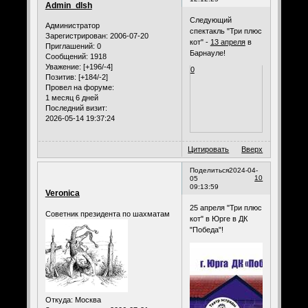
Admin_dlsh
Следующий
Администратор
спектакль "Три плюс
Зарегистрирован
: 2006-07-20
кот" -
13 апреля
в
Приглашений:
0
Барнауле!
Сообщений:
1918
Уважение:
[+196/-4]
0
Позитив:
[+184/-2]
Провел на форуме:
1 месяц 6 дней
Последний визит:
2026-05-14 19:37:24
Цитировать
Вверх
Поделиться
2024-04-
10
05
09:13:59
Veronica
25 апреля "Три плюс
Советник президента по шахматам
кот" в Юрге в ДК
"Победа"!
Откуда:
Москва