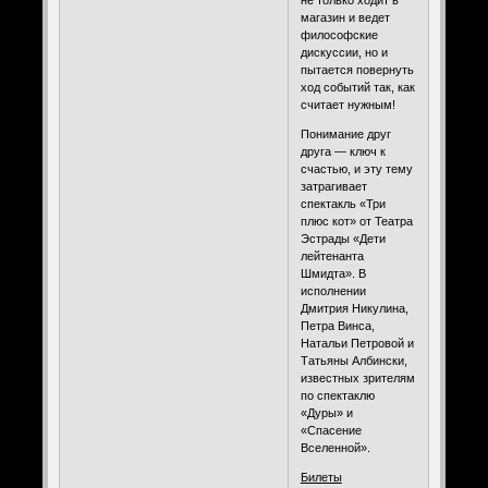
не только ходит в
магазин и ведет
философские
дискуссии, но и
пытается повернуть
ход событий так, как
считает нужным!
Понимание друг
друга — ключ к
счастью, и эту тему
затрагивает
спектакль «Три
плюс кот» от Театра
Эстрады «Дети
лейтенанта
Шмидта». В
исполнении
Дмитрия Никулина,
Петра Винса,
Натальи Петровой и
Татьяны Албински,
известных зрителям
по спектаклю
«Дуры» и
«Спасение
Вселенной».
Билеты