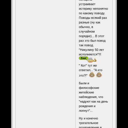
устраивает
истерику непонятно
по какому поводу.
Поводы всякий раз
разные (ну как
обычно, в
случайном
порядке)... В этот
раз это был повод
так повод.
"Никулину 50 лет
исполняется"!!!
" Кот" тут же
ответил... "А кто
это?!"
Были и
философские
житейские
наблюдения, что
"надуют как на день
рождения и
лопнут"...
Ну и конечно
трогательное
поздравление в