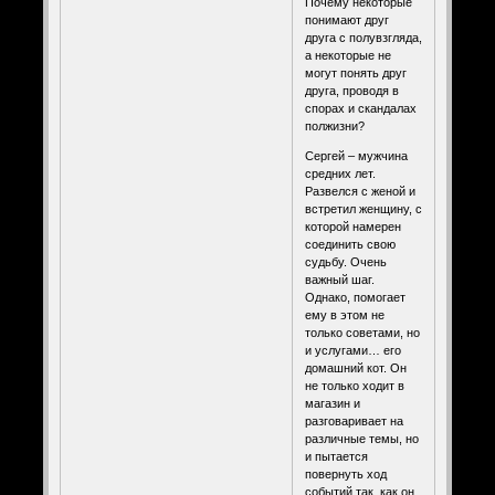
Почему некоторые
понимают друг
друга с полувзгляда,
а некоторые не
могут понять друг
друга, проводя в
спорах и скандалах
полжизни?
Сергей – мужчина
средних лет.
Развелся с женой и
встретил женщину, с
которой намерен
соединить свою
судьбу. Очень
важный шаг.
Однако, помогает
ему в этом не
только советами, но
и услугами… его
домашний кот. Он
не только ходит в
магазин и
разговаривает на
различные темы, но
и пытается
повернуть ход
событий так, как он