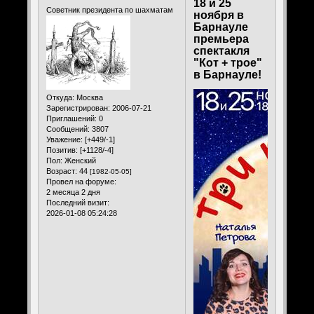
18 и 25
Советник президента по шахматам
ноября в
Барнауле
премьера
спектакля
"Кот + трое"
в Барнауле!
Откуда:
Москва
Зарегистрирован
: 2006-07-21
Приглашений:
0
Сообщений:
3807
Уважение:
[+449/-1]
Позитив:
[+1128/-4]
Пол:
Женский
Возраст:
44
[1982-05-05]
Провел на форуме:
2 месяца 2 дня
Последний визит:
2026-01-08 05:24:28