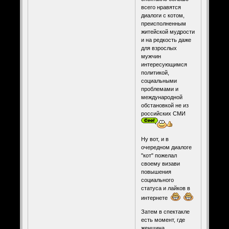
всего нравятся
диалоги с котом,
преисполненным
житейской мудрости
и на редкость даже
для взрослых
мужчин
интересующимся
политикой,
социальными
проблемами и
международной
обстановкой не из
российских СМИ
Ну вот, и в
очередном диалоге
"кот" пожелал
своему визави
повышения
социального
статуса и лайков в
интернете
Затем в спектакле
есть момент, где
женщина