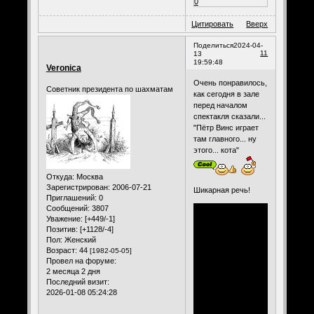
0
Цитировать
Вверх
Поделиться
2024-04-
11
13
19:59:48
Veronica
Очень понравилось,
Советник президента по шахматам
как сегодня в зале
перед началом
спектакля сказали...
"Пётр Винс играет
там главного... ну
этого... кота"
Откуда:
Москва
Зарегистрирован
: 2006-07-21
Шикарная речь!
Приглашений:
0
Сообщений:
3807
Уважение:
[+449/-1]
Позитив:
[+1128/-4]
Пол:
Женский
Возраст:
44
[1982-05-05]
Провел на форуме:
2 месяца 2 дня
Последний визит:
2026-01-08 05:24:28