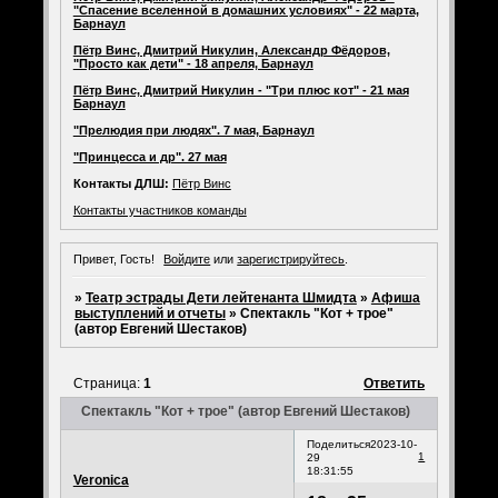
"Спасение вселенной в домашних условиях" - 22 марта,
Барнаул
Пётр Винс, Дмитрий Никулин, Александр Фёдоров,
"Просто как дети" - 18 апреля, Барнаул
Пётр Винс, Дмитрий Никулин - "Три плюс кот" - 21 мая
Барнаул
"Прелюдия при людях". 7 мая, Барнаул
"Принцесса и др". 27 мая
Контакты ДЛШ:
Пётр Винс
Контакты участников команды
Привет, Гость!
Войдите
или
зарегистрируйтесь
.
»
Театр эстрады Дети лейтенанта Шмидта
»
Афиша
выступлений и отчеты
»
Спектакль "Кот + трое"
(автор Евгений Шестаков)
Страница:
1
Ответить
Спектакль "Кот + трое" (автор Евгений Шестаков)
Поделиться
2023-10-
1
29
18:31:55
Veronica