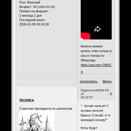
Пол:
Женский
Возраст:
44
[1982-05-05]
Провел на форуме:
2 месяца 2 дня
Последний визит:
2026-01-08 05:24:28
Билеты можно
купить пока только в
кассе театра по
WhatsApp:
https://wa.me/+79831718098
0
Цитировать
Вверх
Поделиться
2024-03-
8
12
20:12:07
Veronica
"– Котам нельзя! С
Советник президента по шахматам
котами нельзя!
Брысь! Слезай, а то
милицию позову!"
Коты будут