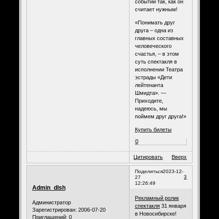
событий так, как он
считает нужным!
«Понимать друг
друга – одна из
главных составных
человеческого
счастья, – в этом
суть спектакля в
исполнении Театра
эстрады «Дети
лейтенанта
Шмидта». —
Приходите,
надеюсь, мы
поймем друг друга!»
Купить билеты
0
Цитировать
Вверх
Поделиться
2023-12-
3
27
12:26:49
Admin_dlsh
Рекламный ролик
Администратор
спектакля
31 января
Зарегистрирован
: 2006-07-20
в Новосибирске!
Приглашений:
0