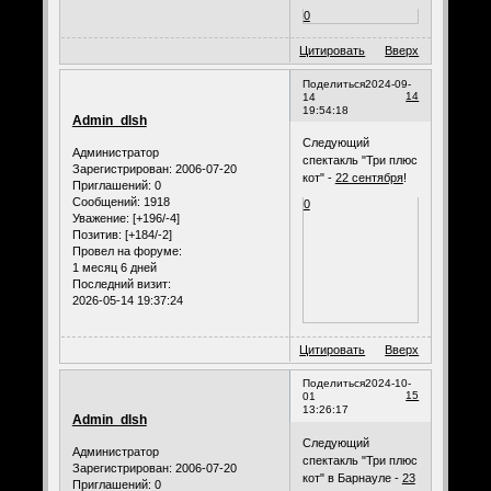
0
Цитировать
Вверх
Поделиться
2024-09-
14
14
19:54:18
Admin_dlsh
Следующий
Администратор
спектакль "Три плюс
Зарегистрирован
: 2006-07-20
кот" -
22 сентября
!
Приглашений:
0
Сообщений:
1918
0
Уважение:
[+196/-4]
Позитив:
[+184/-2]
Провел на форуме:
1 месяц 6 дней
Последний визит:
2026-05-14 19:37:24
Цитировать
Вверх
Поделиться
2024-10-
15
01
13:26:17
Admin_dlsh
Следующий
Администратор
спектакль "Три плюс
Зарегистрирован
: 2006-07-20
кот" в Барнауле -
23
Приглашений:
0