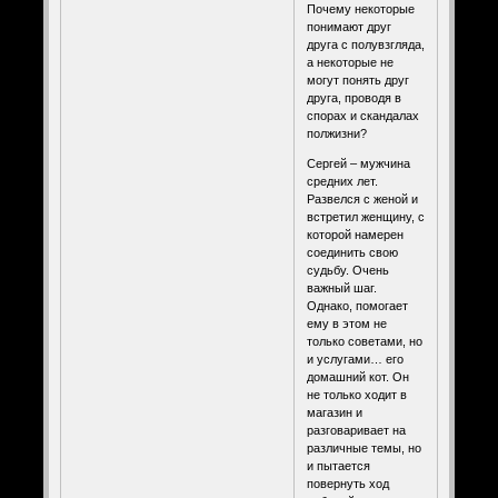
Почему некоторые
понимают друг
друга с полувзгляда,
а некоторые не
могут понять друг
друга, проводя в
спорах и скандалах
полжизни?
Сергей – мужчина
средних лет.
Развелся с женой и
встретил женщину, с
которой намерен
соединить свою
судьбу. Очень
важный шаг.
Однако, помогает
ему в этом не
только советами, но
и услугами… его
домашний кот. Он
не только ходит в
магазин и
разговаривает на
различные темы, но
и пытается
повернуть ход