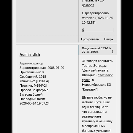
спектакль -
20
декабря
Отредактировано
Veronica (2023-10-30
10:42:55)
0
Цитировать
Вверх
Поделиться
2023-11-
2
27 11:45:04
Admin_dlsh
31 января спектакль
Администратор
Театра Эстрады
Зарегистрирован
: 2006-07-20
"Дети лейтенанта
Приглашений:
0
Шмидта" -
"Кот плюс
Сообщений:
1918
трое"
- в
Уважение:
[+196/-4]
Новосибирске в КЗ
Позитив:
[+184/-2]
"Евразия"!
Провел на форуме:
1 месяц 6 дней
Шутите любя, но не
Последний визит:
любите шутя. Еще
2026-05-14 19:37:24
один взгляд на то,
что связывает и
разъединяет
мужчину и женщину
в современных
бытовых условиях!