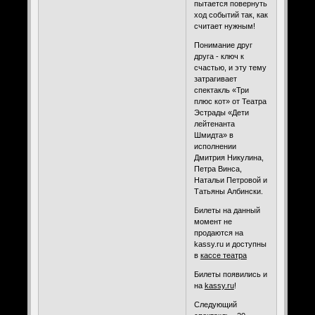
пытается повернуть
ход событий так, как
считает нужным!
Понимание друг
друга - ключ к
счастью, и эту тему
затрагивает
спектакль «Три
плюс кот» от Театра
Эстрады «Дети
лейтенанта
Шмидта» в
исполнении
Дмитрия Никулина,
Петра Винса,
Натальи Петровой и
Татьяны Албински.
Билеты на данный
момент не
продаются на
kassy.ru и доступны
в
кассе театра
Билеты появились и
на
kassy.ru
!
Следующий