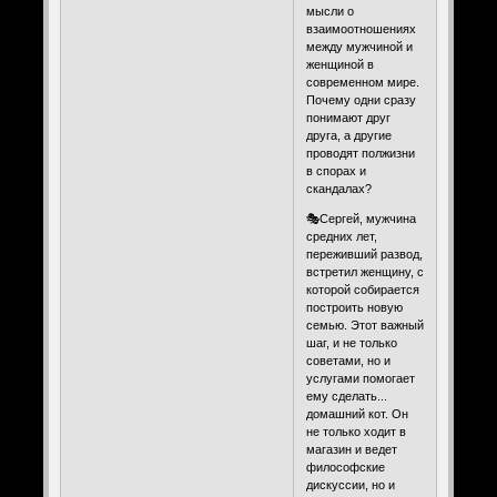
мысли о
взаимоотношениях
между мужчиной и
женщиной в
современном мире.
Почему одни сразу
понимают друг
друга, а другие
проводят полжизни
в спорах и
скандалах?
🎭Сергей, мужчина
средних лет,
переживший развод,
встретил женщину, с
которой собирается
построить новую
семью. Этот важный
шаг, и не только
советами, но и
услугами помогает
ему сделать...
домашний кот. Он
не только ходит в
магазин и ведет
философские
дискуссии, но и