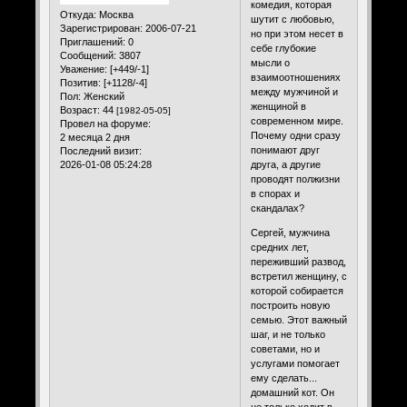
комедия, которая
Откуда:
Москва
шутит с любовью,
Зарегистрирован
: 2006-07-21
но при этом несет в
Приглашений:
0
себе глубокие
Сообщений:
3807
мысли о
Уважение:
[+449/-1]
взаимоотношениях
Позитив:
[+1128/-4]
между мужчиной и
Пол:
Женский
женщиной в
Возраст:
44
[1982-05-05]
современном мире.
Провел на форуме:
Почему одни сразу
2 месяца 2 дня
понимают друг
Последний визит:
2026-01-08 05:24:28
друга, а другие
проводят полжизни
в спорах и
скандалах?
Сергей, мужчина
средних лет,
переживший развод,
встретил женщину, с
которой собирается
построить новую
семью. Этот важный
шаг, и не только
советами, но и
услугами помогает
ему сделать...
домашний кот. Он