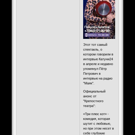
Этот тот самый
спектакль, о
котором говорили в
интервью Катуни24
в апреле и недавно
упомянул Пётр
Петрович в
интервью на радио
"Маяк".
Официальный
анонс от
"Крепостного
театра":
«Три плюс кот» -
комедия, которая
шутит с любовью,
но при этом несет в
себе глубокие