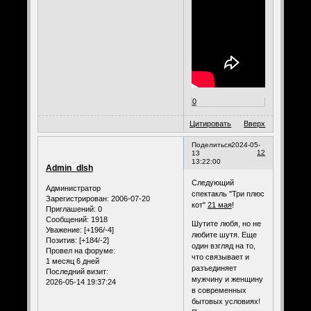
0
Цитировать
Вверх
Поделиться
2024-05-
12
13
13:22:00
Admin_dlsh
Следующий
Администратор
спектакль "Три плюс
Зарегистрирован
: 2006-07-20
кот"
21 мая
!
Приглашений:
0
Сообщений:
1918
Шутите любя, но не
Уважение:
[+196/-4]
любите шутя. Еще
Позитив:
[+184/-2]
один взгляд на то,
Провел на форуме:
что связывает и
1 месяц 6 дней
разъединяет
Последний визит:
мужчину и женщину
2026-05-14 19:37:24
в современных
бытовых условиях!