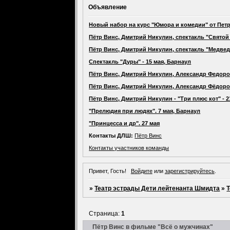
Объявление
Новый набор на курс "Юмора и комедии" от Петр
Пётр Винс, Дмитрий Никулин, спектакль "Святой 
Пётр Винс, Дмитрий Никулин, спектакль "Медведь
Спектакль "Дуры" - 15 мая, Барнаул
Пётр Винс, Дмитрий Никулин, Александр Федоров
Пётр Винс, Дмитрий Никулин, Александр Фёдоров,
Пётр Винс, Дмитрий Никулин - "Три плюс кот" - 
"Прелюдия при людях". 7 мая, Барнаул
"Принцесса и др". 27 мая
Контакты ДЛШ:
Пётр Винс
Контакты участников команды
Привет, Гость!
Войдите
или
зарегистрируйтесь
.
»
Театр эстрады Дети лейтенанта Шмидта
»
Т
Страница:
1
Пётр Винс в фильме "Всё о мужчинах"