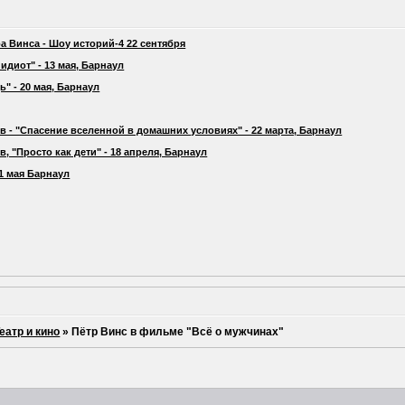
а Винса - Шоу историй-4 22 сентября
идиот" - 13 мая, Барнаул
" - 20 мая, Барнаул
 - "Спасение вселенной в домашних условиях" - 22 марта, Барнаул
 "Просто как дети" - 18 апреля, Барнаул
21 мая Барнаул
еатр и кино
»
Пётр Винс в фильме "Всё о мужчинах"