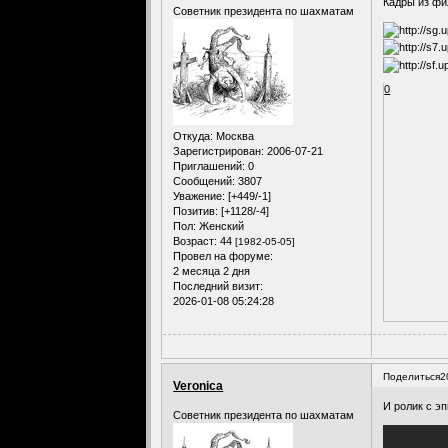
Кадры из фи
Советник президента по шахматам
0
Откуда:
Москва
Зарегистрирован
: 2006-07-21
Приглашений:
0
Сообщений:
3807
Уважение:
[+449/-1]
Позитив:
[+1128/-4]
Пол:
Женский
Возраст:
44
[1982-05-05]
Провел на форуме:
2 месяца 2 дня
Последний визит:
2026-01-08 05:24:28
Поделиться
2
Veronica
И ролик с э
Советник президента по шахматам