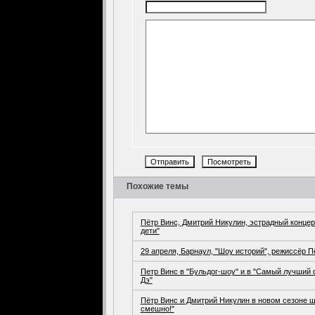
Похожие темы
Пётр Винс, Дмитрий Никулин, эстрадный концер
дети"
29 апреля, Барнаул, "Шоу историй", режиссёр П
Петр Винс в "Бульдог-шоу" и в "Самый лучший
Дэ"
Пётр Винс и Дмитрий Никулин в новом сезоне ш
смешно!"