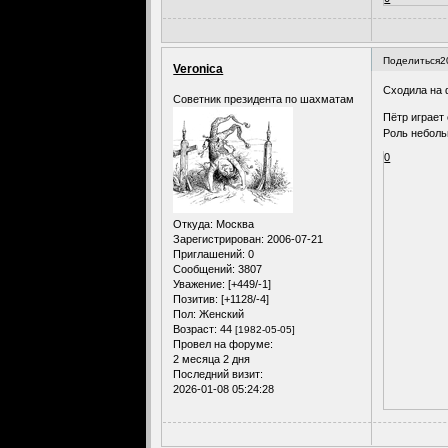
Поделиться
2
Veronica
Сходила на
Советник президента по шахматам
Пётр играет
Роль неболь
0
Откуда:
Москва
Зарегистрирован
: 2006-07-21
Приглашений:
0
Сообщений:
3807
Уважение:
[+449/-1]
Позитив:
[+1128/-4]
Пол:
Женский
Возраст:
44
[1982-05-05]
Провел на форуме:
2 месяца 2 дня
Последний визит:
2026-01-08 05:24:28