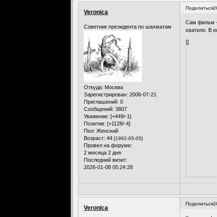
Поделиться
2
Veronica
Сам фильм - 
Советник президента по шахматам
хватило. В 
0
Откуда:
Москва
Зарегистрирован
: 2006-07-21
Приглашений:
0
Сообщений:
3807
Уважение:
[+449/-1]
Позитив:
[+1128/-4]
Пол:
Женский
Возраст:
44
[1982-05-05]
Провел на форуме:
2 месяца 2 дня
Последний визит:
2026-01-08 05:24:28
Поделиться
2
Veronica