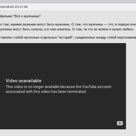
016-09-05 23:17:06
 фильме "Всё о мужчинах".
 о том, какими разными могут быть мужчины. О том, что мужчины — это, в первую оч
мужчины могут быть сильны, а в чем комичны. О том, за что их можно и нужно любить
тавляет собой несколько отдельных "историй", соединенных между собой персонажем