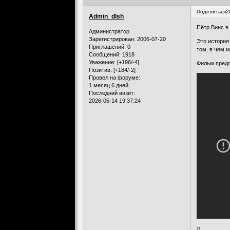
Поделиться
2
Admin_dlsh
Пётр Винс в
Администратор
Зарегистрирован
: 2006-07-20
Это история
Приглашений:
0
том, в чем 
Сообщений:
1918
Уважение:
[+196/-4]
Фильм предс
Позитив:
[+184/-2]
Провел на форуме:
1 месяц 6 дней
Последний визит:
2026-05-14 19:37:24
0