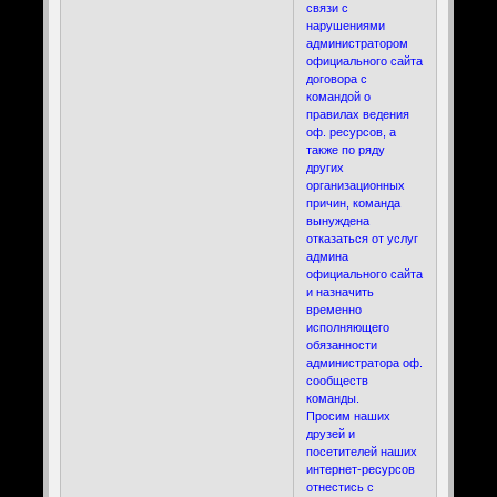
связи с
нарушениями
администратором
официального сайта
договора с
командой о
правилах ведения
оф. ресурсов, а
также по ряду
других
организационных
причин, команда
вынуждена
отказаться от услуг
админа
официального сайта
и назначить
временно
исполняющего
обязанности
администратора оф.
сообществ
команды.
Просим наших
друзей и
посетителей наших
интернет-ресурсов
отнестись с