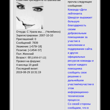
прочла следующее
сообщение:
Команда «Дети
лейтенанта
Шмидта» выражает
большую
благодарность
своим
Откуда:
С Урала мы.... (Челябинск)
добровольным
Зарегистрирован
: 2007-10-10
помощникам за
Приглашений:
0
участие в
Сообщений:
7839
наполнении и
Уважение:
[+579/-18]
поддержании сайта
Позитив:
[+1454/-37]
и других
Пол:
Женский
официальных
Возраст:
68
[1958-07-12]
ресурсов команды и
Провел на форуме:
просит каждого
4 месяца 19 дней
Последний визит:
помощника
2019-08-29 10:31:19
сообщить свое
решение о
дальнейшем
участии/неучастии в
этом
информационно-
техническом
процессе.
Со своей стороны
сообщаем, что в