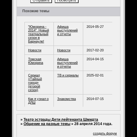
Похожие темы
"Юморина -
Афиша
2014-05-27
2014". Новый
выступлений
театральный
и отчеты
сезон в
Барнауле!
Новости
Новости
2017-02-20
Томская
Афиша
2014-04-15
Юморина
выступлений
и отчеты
Сериал
ТВ и сериалы
2025-02-01
«Тайный
город»
(второй
сезон)
Как я узнал о
Знакомства
2014-07-15
ДЛШ
»
Театр эстрады Дети лейтенанта Шмидта
»
Общение на разные темы
»
28 апреля 2014 года.
создать форум