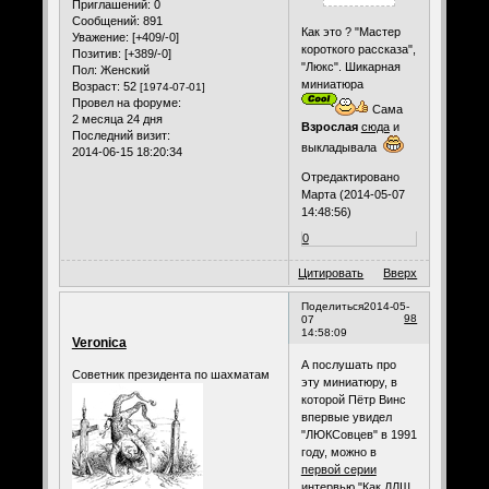
Приглашений:
0
Сообщений:
891
Как это ? "Мастер
Уважение:
[+409/-0]
короткого рассказа",
Позитив:
[+389/-0]
"Люкс". Шикарная
Пол:
Женский
миниатюра
Возраст:
52
[1974-07-01]
Провел на форуме:
Сама
2 месяца 24 дня
Взрослая
сюда
и
Последний визит:
выкладывала
2014-06-15 18:20:34
Отредактировано
Марта (2014-05-07
14:48:56)
0
Цитировать
Вверх
Поделиться
2014-05-
98
07
14:58:09
Veronica
А послушать про
Советник президента по шахматам
эту миниатюру, в
которой Пётр Винс
впервые увидел
"ЛЮКСовцев" в 1991
году, можно в
первой серии
интервью "Как ДЛШ