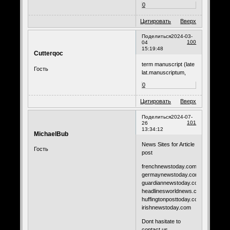
0
Цитировать
Вверх
Поделиться
2024-03-
100
04
15:19:48
Cutterqoc
term manuscript (late
Гость
lat.manuscriptum,
0
Цитировать
Вверх
Поделиться
2024-07-
101
26
13:34:12
MichaelBub
News Sites for Article
Гость
post
frenchnewstoday.com
germaynewstoday.com
guardiannewstoday.com
headlinesworldnews.com
huffingtonposttoday.com
irishnewstoday.com
Dont hasitate to
contact us