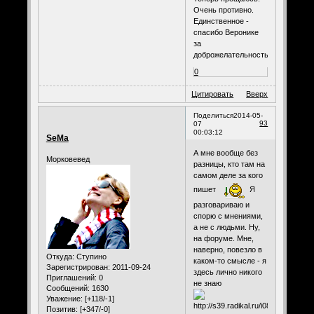
Очень противно.
Единственное -
спасибо Веронике
за
доброжелательность.
0
Цитировать
Вверх
Поделиться
2014-05-
93
07
00:03:12
SeMa
А мне вообще без
Морковевед
разницы, кто там на
самом деле за кого
пишет
Я
разговариваю и
спорю с мнениями,
а не с людьми. Ну,
на форуме. Мне,
наверно, повезло в
Откуда:
Ступино
каком-то смысле - я
Зарегистрирован
: 2011-09-24
здесь лично никого
Приглашений:
0
не знаю
Сообщений:
1630
Уважение:
[+118/-1]
Позитив:
[+347/-0]