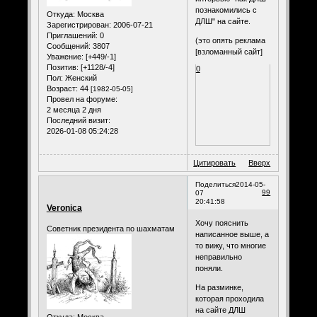
познакомились с
Откуда:
Москва
ДЛШ" на сайте.
Зарегистрирован
: 2006-07-21
Приглашений:
0
(это опять реклама
Сообщений:
3807
[взломанный сайт]
Уважение:
[+449/-1]
Позитив:
[+1128/-4]
0
Пол:
Женский
Возраст:
44
[1982-05-05]
Провел на форуме:
2 месяца 2 дня
Последний визит:
2026-01-08 05:24:28
Цитировать
Вверх
Поделиться
2014-05-
99
07
20:41:58
Veronica
Хочу пояснить
Советник президента по шахматам
написанное выше, а
то вижу, что многие
неправильно
поняли.
На разминке,
которая проходила
на сайте ДЛШ