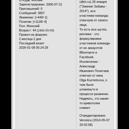
Откуда:
Москва
(dlsh.ru) 26 января
Зарегистрирован
: 2006-07-21
("Зимние Забавы -
Приглашений:
0
2014"), все
Сообщений:
3807
участники команды
Уважение:
[+449/-1]
отвечали от своего
Позитив:
[+1128/-4]
лица.
Пол:
Женский
То есть все шутки,
Возраст:
44
[1982-05-05]
реплики - это
Провел на форуме:
формулировки
2 месяца 2 дня
участников команды
Последний визит:
2026-01-08 05:24:28
от их аккаунтов
ВКонтакте и
Facebook.
Исключение -
Александр
Иванович Полетаев
отвечал от ника
Olga Kuznetsova, о
чем было
упомянуто в
процессе разминки.
Надеюсь, это какие-
то кривотолки
снимет.
Отредактировано
Veronica (2014-05-07
20:42:58)