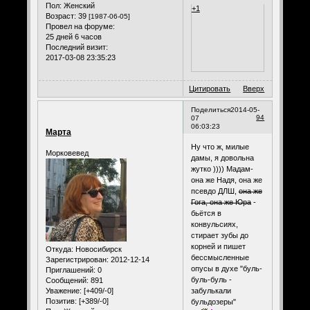
Пол:
Женский
+1
Возраст:
39
[1987-06-05]
Провел на форуме:
25 дней 6 часов
Последний визит:
2017-03-08 23:35:23
Цитировать
Вверх
Поделиться
2014-05-
94
07
06:03:23
Марта
Ну что ж, милые
Морковевед
дамы, я довольна
жутко )))) Мадам-
она же Надя, она же
псевдо ДЛШ,
она же
Гога, она же Юра
-
бьётся в
конвульсиях,
стирает зубы до
корней и пишет
Откуда:
Новосибирск
бессмысленные
Зарегистрирован
: 2012-12-14
опусы в духе "буль-
Приглашений:
0
буль-буль -
Сообщений:
891
Уважение:
[+409/-0]
забулькали
Позитив:
[+389/-0]
бульдозеры"