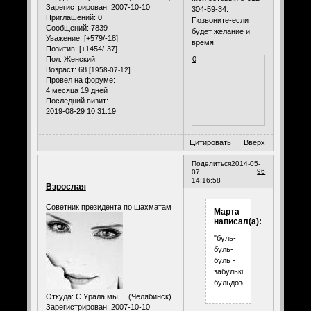
Зарегистрирован
: 2007-10-10
304-59-34.
Приглашений:
0
Позвоните-если
Сообщений:
7839
будет желание и
Уважение:
[+579/-18]
время
Позитив:
[+1454/-37]
0
Пол:
Женский
Возраст:
68
[1958-07-12]
Провел на форуме:
4 месяца 19 дней
Последний визит:
2019-08-29 10:31:19
Цитировать
Вверх
Поделиться
2014-05-
96
07
14:16:58
Взрослая
Советник президента по шахматам
Марта
написал(а):
"буль-
буль-
буль -
забулькали
бульдозеры"
Откуда:
С Урала мы.... (Челябинск)
Зарегистрирован
: 2007-10-10