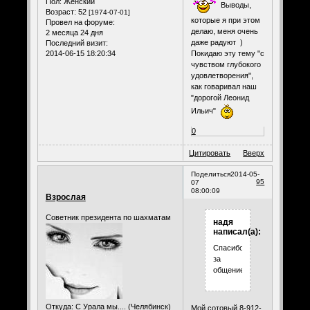
Пол:
Женский
Выводы,
Возраст:
52
[1974-07-01]
которые я при этом
Провел на форуме:
делаю, меня очень
2 месяца 24 дня
даже радуют )
Последний визит:
2014-06-15 18:20:34
Покидаю эту тему "с
чувством глубокого
удовлетворения",
как говаривал наш
"дорогой Леонид
Ильич"
0
Цитировать
Вверх
Поделиться
2014-05-
95
07
08:00:09
Взрослая
Советник президента по шахматам
надя
написал(а):
Спасибо
за
общение.
Откуда:
С Урала мы.... (Челябинск)
Мой сотовый 8-912-