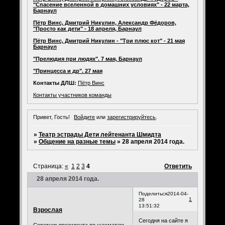
"Спасение вселенной в домашних условиях" - 22 марта,
Барнаул
Пётр Винс, Дмитрий Никулин, Александр Фёдоров,
"Просто как дети" - 18 апреля, Барнаул
Пётр Винс, Дмитрий Никулин - "Три плюс кот" - 21 мая
Барнаул
"Прелюдия при людях". 7 мая, Барнаул
"Принцесса и др". 27 мая
Контакты ДЛШ:
Пётр Винс
Контакты участников команды
Привет, Гость!
Войдите
или
зарегистрируйтесь
.
»
Театр эстрады Дети лейтенанта Шмидта
»
Общение на разные темы
»
28 апреля 2014 года.
Страница:
«
1
2
3
4
Ответить
28 апреля 2014 года.
Поделиться
2014-04-
1
28
13:51:32
Взрослая
Сегодня на сайте я
Советник президента по шахматам