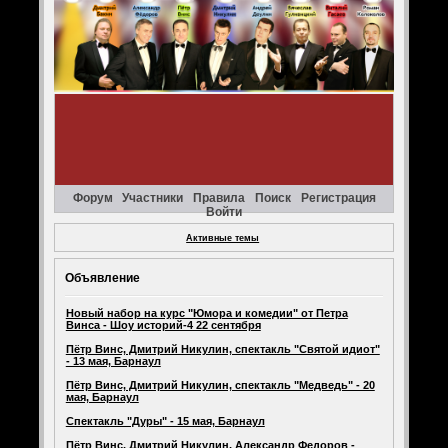
Форум
Участники
Правила
Поиск
Регистрация
Войти
Активные темы
Объявление
Новый набор на курс "Юмора и комедии" от Петра
Винса - Шоу историй-4 22 сентября
Пётр Винс, Дмитрий Никулин, спектакль "Святой идиот"
- 13 мая, Барнаул
Пётр Винс, Дмитрий Никулин, спектакль "Медведь" - 20
мая, Барнаул
Спектакль "Дуры" - 15 мая, Барнаул
Пётр Винс, Дмитрий Никулин, Александр Федоров -