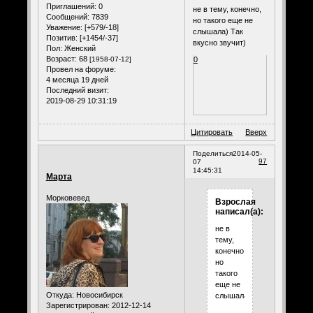
Приглашений:
0
не в тему, конечно,
Сообщений:
7839
но такого еще не
Уважение:
[+579/-18]
слышала) Так
Позитив:
[+1454/-37]
вкусно звучит)
Пол:
Женский
Возраст:
68
0
[1958-07-12]
Провел на форуме:
4 месяца 19 дней
Последний визит:
2019-08-29 10:31:19
Цитировать
Вверх
Поделиться
2014-05-
97
07
14:45:31
Марта
Морковевед
Взрослая
написал(а):
не в
тему,
конечно,
но
такого
еще не
Откуда:
Новосибирск
слышала)
Зарегистрирован
: 2012-12-14