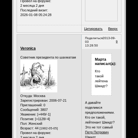
Провел на форуме:
2 месяца 2 дня
Последний визит:
2026-01-08 05:24:28
Цитировать
Вверх
Поделиться
2013-09-
9
03
13:28:50
Veronica
Советник президента по шахматам
Марта
написал(а):
Кто
такой
лейтенант
Шмидт?
Откуда:
Москва
Зарегистрирован
: 2006-07-21
А давайте
Приглашений:
0
поделимся
Сообщений:
3807
предположениями.
Уважение:
[+449/-1]
Кто он такой,
Позитив:
[+1128/-4]
лейтенант Шмидт?
Пол:
Женский
Это не тот самый
Возраст:
44
[1982-05-05]
Петр Петрович
Провел на форуме:
Шмидт
.
2 месяца 2 дня