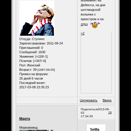
абонемент на
Дебюсси, на дни
шотландской
волынки с
оркестром и на
ДЛШ
+2
Откуда:
Ступино
Зарегистрирован
: 2011-09-24
Приглашений:
0
Сообщений:
1630
Уважение:
[+118/-1]
Позитив:
[+347/-0]
Пол:
Женский
Возраст:
39
[1987-06-05]
Провел на форуме:
25 дней 6 часов
Последний визит:
2017-03-08 23:35:23
Цитировать
Вверх
Поделиться
2013-09-
19
03
17:34:30
Марта
Морковевед
SeMa