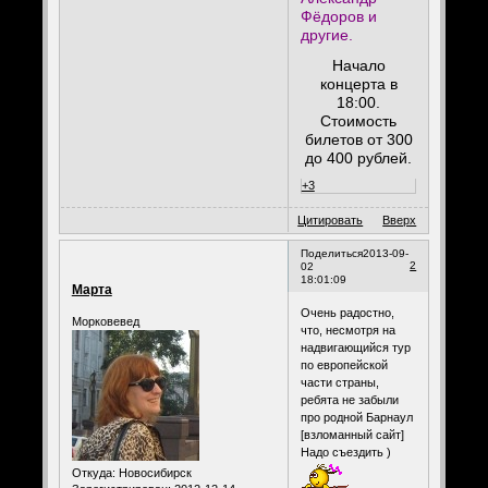
Фёдоров и
другие.
Начало
концерта в
18:00.
Стоимость
билетов от 300
до 400 рублей.
+3
Цитировать
Вверх
Поделиться
2013-09-
2
02
18:01:09
Марта
Очень радостно,
Морковевед
что, несмотря на
надвигающийся тур
по европейской
части страны,
ребята не забыли
про родной Барнаул
[взломанный сайт]
Надо съездить )
Откуда:
Новосибирск