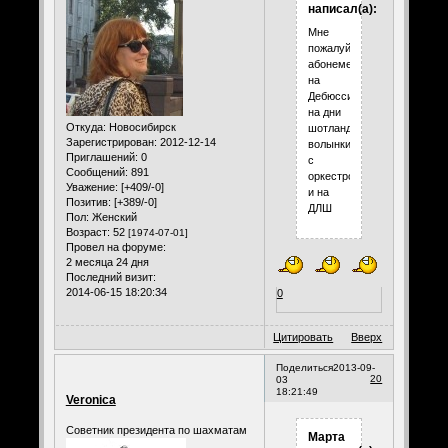
написал(а):
Мне
пожалуйста,
абонемент
на
Дебюсси,
на дни
Откуда:
Новосибирск
шотландской
Зарегистрирован
: 2012-12-14
волынки
Приглашений:
0
с
Сообщений:
891
оркестром
Уважение:
[+409/-0]
и на
Позитив:
[+389/-0]
ДЛШ
Пол:
Женский
Возраст:
52
[1974-07-01]
Провел на форуме:
2 месяца 24 дня
Последний визит:
2014-06-15 18:20:34
0
Цитировать
Вверх
Поделиться
2013-09-
20
03
18:21:49
Veronica
Советник президента по шахматам
Марта