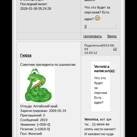
Последний визит:
Что это будет за
2026-01-08 05:24:28
персонаж? Есть
идеи?
0
Цитировать
Вверх
Поделиться
2013-09-
10
03
14:03:12
Гюрза
Советник президента по шахматам
Veronica
написал(а):
Что это
будет
за
персонаж?
Есть
идеи?
Откуда:
Алтайский край
Зарегистрирован
: 2009-05-19
Приглашений:
0
Veronica
, вот зря
Сообщений:
2819
ты... ))) меня же
Уважение:
[+359/-0]
опять нести начнет!
Позитив:
[+1063/-0]
Пол:
Женский
И неизвестно куда