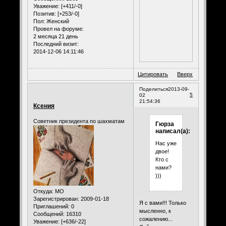
Уважение:
[+411/-0]
Позитив:
[+253/-0]
Пол:
Женский
Провел на форуме:
2 месяца 21 день
Последний визит:
2014-12-06 14:11:46
Цитировать
Вверх
Поделиться
2013-09-
5
02
21:54:36
Ксения
Советник президента по шахматам
Гюрза
написал(а):
Нас уже
двое!
Кто с
нами?
)))
Откуда:
МО
Зарегистрирован
: 2009-01-18
Я с вами!!! Только
Приглашений:
0
мысленно, к
Сообщений:
16310
сожалению...
Уважение:
[+636/-22]