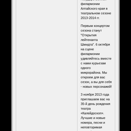
филармонии
Алтайского края в
театральном сезоне
2013-2014 гг.
Первым концертом
сезона станут
"Открытия
лейтенанта
Шмидта". 6 октября
на сцене
филармонии
удивляйтесь вместе
с нами курьезам
одного
микрорайона. Мы
откроем для вас
сезон, а вы для себя
- новых персонажей!
3 ноября 2013 года
приглашаем вас на
35-й день рождения
театра
«Калейдоскоп».
Лучшие и новые
номера, песни и
неповторимая