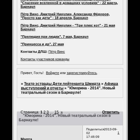
"Спасение вселенной в домашних условиях" - 22 марта,
Барнаул
Пётр Винс, Дмитрий Никулин, Александр Фёдоров,
"Просто как дети" - 18 апреля, Барнаул
Пётр Винс, Дмитрий Никулин - "Три плюс кот" - 21 мая
Барнаул
"Прелюдия при людях". 7 мая, Барнаул
"Принцесса и др". 27 мая
Контакты ДЛШ:
Пётр Винс
Контакты участников команды
Привет, Гость!
Войдите
или
зарегистрируйтесь
.
»
Театр эстрады Дети лейтенанта Шмидта
»
Афиша
выступлений и отчеты
»
"Юморина - 2014". Новый
театральный сезон в Барнауле!
Страница:
1
2
3
…
15
»
Ответить
"Юморина - 2014". Новый театральный сезон в
Барнауле!
Поделиться
2013-09-
1
02
17:46:09
Марта