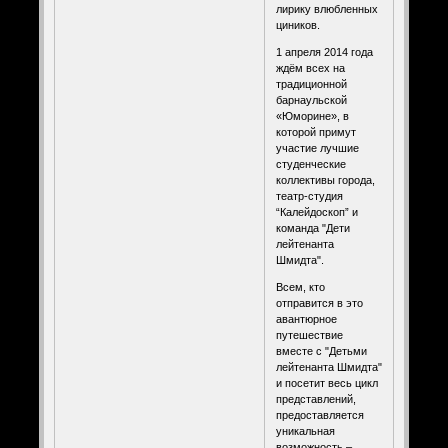
лирику влюбленных
циников.
1 апреля 2014 года
ждём всех на
традиционной
барнаульской
«Юморине», в
которой примут
участие лучшие
студенческие
коллективы города,
театр-студия
“Калейдоскоп” и
команда "Дети
лейтенанта
Шмидта".
Всем, кто
отправится в это
авантюрное
путешествие
вместе с "Детьми
лейтенанта Шмидта"
и посетит весь цикл
представлений,
предоставляется
уникальная
возможность –