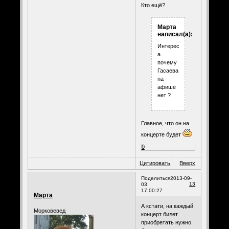
Кто ещё?
Марта
написал(а):
Интересно,
а
почему
Гасаева
на
афише
нет ?
Главное, что он на
концерте будет
0
Цитировать
Вверх
Поделиться
2013-09-
13
03
17:00:27
Марта
А кстати, на каждый
Морковевед
концерт билет
приобретать нужно