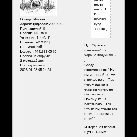
нести
начнет!
И
неизвестно
Откуда:
Москва
Зарегистрирован
: 2006-07-21
куда
Приглашений:
0
занесет)))
Сообщений:
3807
Уважение:
[+449/-1]
Позитив:
[+1128/-4]
Ну с "Красной
Пол:
Женский
шапочкой"-то
Возраст:
44
[1982-05-05]
хорошо получилось
Провел на форуме:
)
2 месяца 2 дня
Сразу
Последний визит:
2026-01-08 05:24:28
вспоминается "-Ну
вы угадывайте! -Ну
я показываю! - Так
чего угадывать,
если вы ничего не
показываете! -
Почему же - я
показываю! - Так
что же вы стоите как
столб! - Правильно,
столб!"
Интересная версия
с участковым.