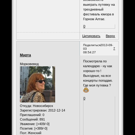
выиграть путевку на
трехдневный
фестиваль юмора в
Горном Алтае.
0
Цитировать
Вверх
Поделиться
2013-09-
7
03
08:54:27
Марта
Посмотрела по
Морковевед
календарю - ну как
хорошо-то !
Выходные, на все
концерты попадаю.
Где моя путевка ?
0
Откуда:
Новосибирск
Зарегистрирован
: 2012-12-14
Приглашений:
0
Сообщений:
891
Уважение:
[+409/-0]
Позитив:
[+389/-0]
Пол:
Женский