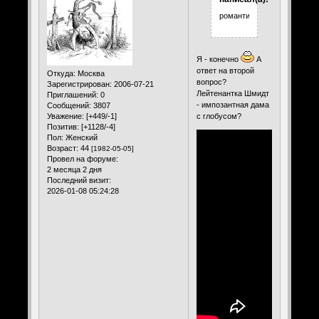
романтик?))))))))))))))))))))))
Я - конечно
А
ответ на второй
Откуда:
Москва
вопрос?
Зарегистрирован
: 2006-07-21
Лейтенантка Шмидт
Приглашений:
0
- импозантная дама
Сообщений:
3807
с глобусом?
Уважение:
[+449/-1]
Позитив:
[+1128/-4]
Пол:
Женский
Возраст:
44
[1982-05-05]
Провел на форуме:
2 месяца 2 дня
Последний визит:
2026-01-08 05:24:28