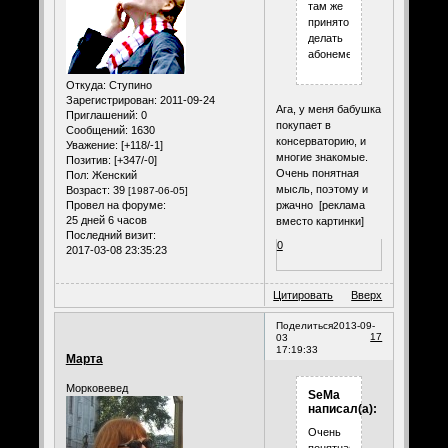
там же
принято
делать
абонементы.
Откуда:
Ступино
Зарегистрирован
: 2011-09-24
Ага, у меня бабушка
Приглашений:
0
покупает в
Сообщений:
1630
консерваторию, и
Уважение:
[+118/-1]
многие знакомые.
Позитив:
[+347/-0]
Очень понятная
Пол:
Женский
мысль, поэтому и
Возраст:
39
[1987-06-05]
ржачно [реклама
Провел на форуме:
25 дней 6 часов
вместо картинки]
Последний визит:
0
2017-03-08 23:35:23
Цитировать
Вверх
Поделиться
2013-09-
17
03
17:19:33
Марта
Морковевед
SeMa
написал(а):
Очень