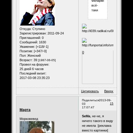
Филармония
всё-
таки
Откуда:
Ступино
Зарегистрирован
: 2011-09-24
Приглашений:
0
Сообщений:
1630
Уважение:
[+118/-1]
Позитив:
[+347/-0]
0
Пол:
Женский
Возраст:
39
[1987-06-05]
Провел на форуме:
25 дней 6 часов
Последний визит:
2017-03-08 23:35:23
Цитировать
Вверх
Поделиться
2013-09-
15
03
17:07:47
Марта
SeMa
, не-не, я
Морковевед
ничего такого в виду
не имела [реклама
вместо картинки]