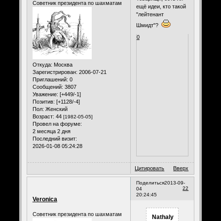
Советник президента по шахматам
ещё идеи, кто такой
"лейтенант
Шмидт"?
0
Откуда:
Москва
Зарегистрирован
: 2006-07-21
Приглашений:
0
Сообщений:
3807
Уважение:
[+449/-1]
Позитив:
[+1128/-4]
Пол:
Женский
Возраст:
44
[1982-05-05]
Провел на форуме:
2 месяца 2 дня
Последний визит:
2026-01-08 05:24:28
Цитировать
Вверх
Поделиться
2013-09-
22
04
20:24:45
Veronica
Советник президента по шахматам
Nathaly