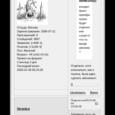
написал(а):
концерт
билет
приобретать
нужно
будет
отдельно,
Откуда:
Москва
Зарегистрирован
: 2006-07-21
или
Приглашений:
0
существует
Сообщений:
3807
что-то
Уважение:
[+449/-1]
вроде
Позитив:
[+1128/-4]
абонемента
Пол:
Женский
?
Возраст:
44
[1982-05-05]
Провел на форуме:
2 месяца 2 дня
Отдельно, хотя
Последний визит:
2026-01-08 05:24:28
изначально, как я
поняла, была идея
сделать абонемент.
0
Цитировать
Вверх
Поделиться
2013-09-
21
04
19:06:09
Veronica
Товарищи, есть ли