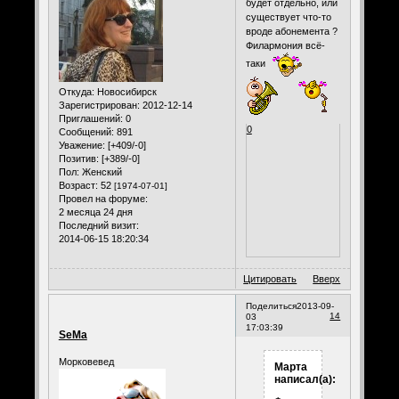
будет отдельно, или
существует что-то
вроде абонемента ?
Филармония всё-
таки
Откуда:
Новосибирск
Зарегистрирован
: 2012-12-14
Приглашений:
0
0
Сообщений:
891
Уважение:
[+409/-0]
Позитив:
[+389/-0]
Пол:
Женский
Возраст:
52
[1974-07-01]
Провел на форуме:
2 месяца 24 дня
Последний визит:
2014-06-15 18:20:34
Цитировать
Вверх
Поделиться
2013-09-
14
03
17:03:39
SeMa
Морковевед
Марта
написал(а):