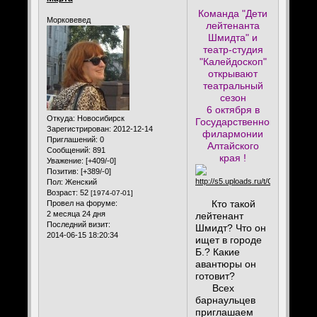
Команда "Дети
Морковевед
лейтенанта
Шмидта" и
театр-студия
"Калейдоскоп"
открывают
театральный
сезон
6 октября в
Откуда:
Новосибирск
Государственной
Зарегистрирован
: 2012-12-14
филармонии
Приглашений:
0
Алтайского
Сообщений:
891
края !
Уважение:
[+409/-0]
Позитив:
[+389/-0]
Пол:
Женский
Возраст:
52
[1974-07-01]
Кто такой
Провел на форуме:
2 месяца 24 дня
лейтенант
Последний визит:
Шмидт? Что он
2014-06-15 18:20:34
ищет в городе
Б.? Какие
авантюры он
готовит?
Всех
барнаульцев
приглашаем