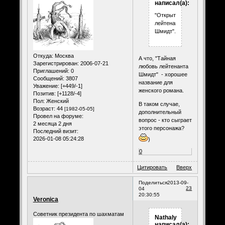
написал(а):
"Открытия
лейтенанта
Шмидт".
Откуда:
Москва
А что, "Тайная
Зарегистрирован
: 2006-07-21
любовь лейтенанта
Приглашений:
0
Шмидт" - хорошее
Сообщений:
3807
название для
Уважение:
[+449/-1]
женского романа.
Позитив:
[+1128/-4]
Пол:
Женский
В таком случае,
Возраст:
44
[1982-05-05]
дополнительный
Провел на форуме:
вопрос - кто сыграет
2 месяца 2 дня
этого персонажа?
Последний визит:
2026-01-08 05:24:28
)
0
Цитировать
Вверх
Поделиться
2013-09-
23
04
20:30:55
Veronica
Советник президента по шахматам
Nathaly
написал(а):