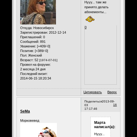
Нууу... там же
принято делать
абонементы...
0
Откуда:
Новосибирск
Зарегистрирован
: 2012-12-14
Приглашений:
0
Сообщений:
891
Уважение:
[+409/-0]
Позитив:
[+389/-0]
Пол:
Женский
Возраст:
52
[1974-07-01]
Провел на форуме:
2 месяца 24 дня
Последний визит:
2014-06-15 18:20:34
Цитировать
Вверх
Поделиться
2013-09-
16
03
17:17:46
SeMa
Морковевед
Марта
написал(а):
Нууу...