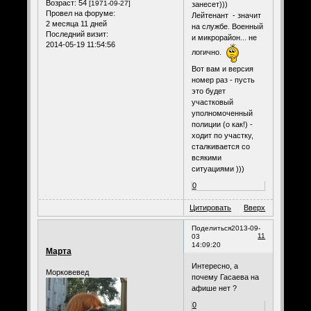
Возраст:
54
[1971-09-27]
занесет)))
Провел на форуме:
Лейтенант - значит
2 месяца 11 дней
на службе. Военный
Последний визит:
и микрорайон... не
2014-05-19 11:54:56
логично.
Вот вам и версия
номер раз - пусть
это будет
участковый
уполномоченный
полиции (о как!) -
ходит по участку,
сталкивается со
всякими
ситуациями )))
0
Цитировать
Вверх
Поделиться
2013-09-
11
03
14:09:20
Марта
Интересно, а
Морковевед
почему Гасаева на
афише нет ?
0