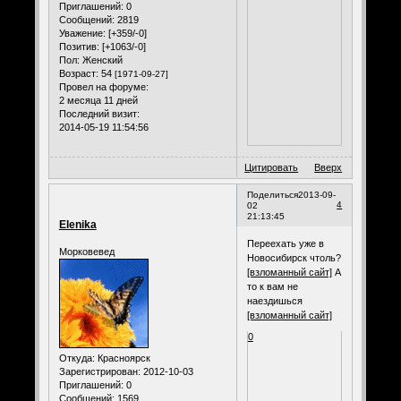
Приглашений:
0
Сообщений:
2819
Уважение:
[+359/-0]
Позитив:
[+1063/-0]
Пол:
Женский
Возраст:
54
[1971-09-27]
Провел на форуме:
2 месяца 11 дней
Последний визит:
2014-05-19 11:54:56
Цитировать
Вверх
Поделиться
2013-09-
4
02
21:13:45
Elenika
Переехать уже в
Морковевед
Новосибирск чтоль?
[взломанный сайт]
А
то к вам не
наездишься
[взломанный сайт]
0
Откуда:
Красноярск
Зарегистрирован
: 2012-10-03
Приглашений:
0
Сообщений:
1569