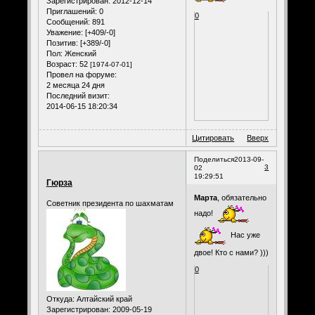
Зарегистрирован
: 2012-12-14
Приглашений:
0
0
Сообщений:
891
Уважение:
[+409/-0]
Позитив:
[+389/-0]
Пол:
Женский
Возраст:
52
[1974-07-01]
Провел на форуме:
2 месяца 24 дня
Последний визит:
2014-06-15 18:20:34
Цитировать
Вверх
Поделиться
2013-09-
3
02
19:29:51
Гюрза
Марта
, обязательно
Советник президента по шахматам
надо!
Нас уже
двое! Кто с нами? )))
0
Откуда:
Алтайский край
Зарегистрирован
: 2009-05-19