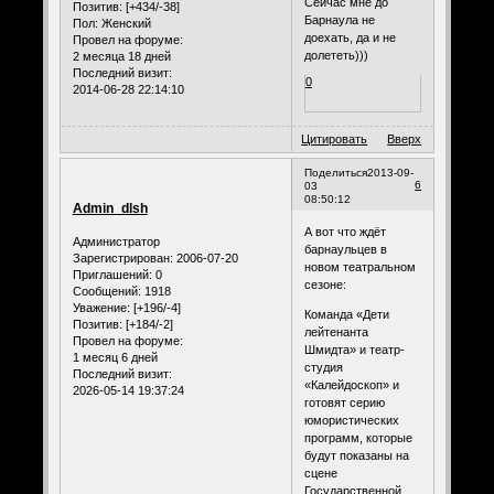
Сейчас мне до
Позитив:
[+434/-38]
Барнаула не
Пол:
Женский
доехать, да и не
Провел на форуме:
долететь)))
2 месяца 18 дней
Последний визит:
0
2014-06-28 22:14:10
Цитировать
Вверх
Поделиться
2013-09-
6
03
08:50:12
Admin_dlsh
А вот что ждёт
Администратор
барнаульцев в
Зарегистрирован
: 2006-07-20
новом театральном
Приглашений:
0
сезоне:
Сообщений:
1918
Уважение:
[+196/-4]
Команда «Дети
Позитив:
[+184/-2]
лейтенанта
Провел на форуме:
Шмидта» и театр-
1 месяц 6 дней
студия
Последний визит:
«Калейдоскоп» и
2026-05-14 19:37:24
готовят серию
юмористических
программ, которые
будут показаны на
сцене
Государственной