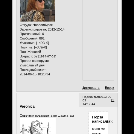
Откуда:
Новосибирск
Зарегистрирован
: 2012-12-14
Приглашений:
0
Сообщений:
891
Уважение:
[+409/-0]
Позитив:
[+389/-0]
Пол:
Женский
Возраст:
52
[1974-07-01]
Провел на форуме:
2 месяца 24 дня
Последний визит:
2014-06-15 18:20:34
Цитировать
Вверх
Поделиться
2013-09-
12
03
14:12:44
Veronica
Советник президента по шахматам
Гюрза
написал(а):
меня же
опять