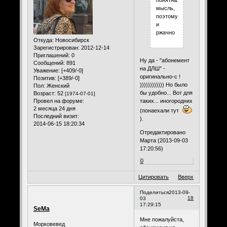
понятная
мысль,
поэтому
и
ржачно
Откуда:
Новосибирск
Зарегистрирован
: 2012-12-14
Приглашений:
0
Ну да - "абонемент
Сообщений:
891
на ДЛШ" -
Уважение:
[+409/-0]
оригинально-с !
Позитив:
[+389/-0]
)))))))))))) Но было
Пол:
Женский
бы удобно... Вот для
Возраст:
52
[1974-07-01]
таких... иногородних
Провел на форуме:
2 месяца 24 дня
(понаехали тут
Последний визит:
).
2014-06-15 18:20:34
Отредактировано
Марта (2013-09-03
17:20:56)
0
Цитировать
Вверх
Поделиться
2013-09-
18
03
17:29:15
SeMa
Мне пожалуйста,
Морковевед