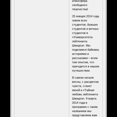
атмосфера
свободного
творчества!
25 января 2014 года
зовем всех
студентов, бывших
студентов и вечных
студентов в
«Университеты
лейтенанта
Шмидта». Мы
поделимся байками,
историями и
рассказами – всем
тем опытом, что
пригодится в нашем
путешествии.
В самом начале
весны, с расцветом
чувств, станет
явной и «Тайная
любовь лейтенанта
Шмидта». 9 марта
2014 года в
программе с таким
названием мы
представляем вам