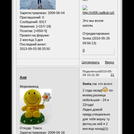
Зарегистрирован
: 2009-06-04
Приглашений:
0
Это мы возле
Сообщений:
8317
школы.
Уважение:
[+157/-18]
Позитив:
[+550/-5]
Отредактировано
Провел на форуме:
Sveta (2010-05-26
2 месяца 3 дня
09:56:13)
Последний визит:
2013-09-03 08:33:50
0
Цитировать
Вверх
Поделиться
2010-05-
21
26 10:11:30
Аня
Sveta
,так это всего
Морковевед
2 года назад!
по-
моему,разница
небольшая - 24 и
22года!
Ладно,домой
приду,специально
для тебя верну ту
фотку,на ней я 2
Откуда:
Томск
месяца назад))))
Зарегистрирован
: 2008-04-18