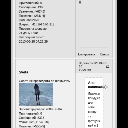
0
Приглашений:
0
Сообщений:
1363
Уважение:
[+67/-8]
Позитив:
[+231/-4]
Пол:
Женский
Возраст:
41
[1985-06-21]
Провел на форуме:
21 день 1 час
Последний визит:
2013-05-28 04:22:29
Цитировать
Вверх
Поделиться
2010-05-
22
26
10:21:59
Sveta
Советник президента по шахматам
Аня
написал(а):
Ладно,домой
приду,специально
для
тебя
Зарегистрирован
: 2009-06-04
верну
Приглашений:
0
ту
Сообщений:
8317
фотку,на
Уважение:
[+157/-18]
ней я 2
Позитив:
[+550/-5]