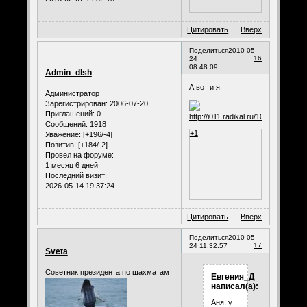
Цитировать
Вверх
Поделиться
2010-05-
16
24
08:48:09
Admin_dlsh
А вот и я:
Администратор
Зарегистрирован
: 2006-07-20
Приглашений:
0
Сообщений:
1918
+1
Уважение:
[+196/-4]
Позитив:
[+184/-2]
Провел на форуме:
1 месяц 6 дней
Последний визит:
2026-05-14 19:37:24
Цитировать
Вверх
Поделиться
2010-05-
17
24 11:32:57
Sveta
Советник президента по шахматам
Евгения_Д
написал(а):
Аня, у