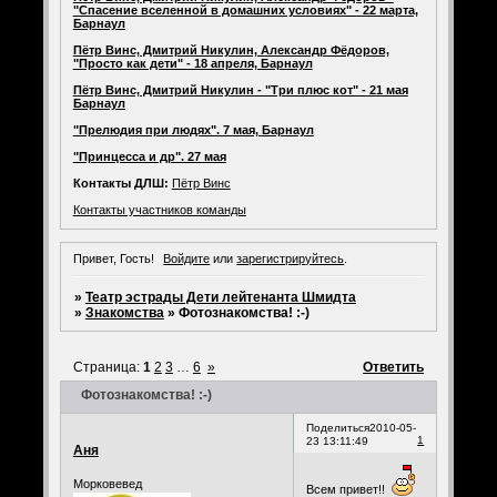
"Спасение вселенной в домашних условиях" - 22 марта,
Барнаул
Пётр Винс, Дмитрий Никулин, Александр Фёдоров,
"Просто как дети" - 18 апреля, Барнаул
Пётр Винс, Дмитрий Никулин - "Три плюс кот" - 21 мая
Барнаул
"Прелюдия при людях". 7 мая, Барнаул
"Принцесса и др". 27 мая
Контакты ДЛШ:
Пётр Винс
Контакты участников команды
Привет, Гость!
Войдите
или
зарегистрируйтесь
.
»
Театр эстрады Дети лейтенанта Шмидта
»
Знакомства
»
Фотознакомства! :-)
Страница:
1
2
3
…
6
»
Ответить
Фотознакомства! :-)
Поделиться
2010-05-
1
23 13:11:49
Аня
Морковевед
Всем привет!!