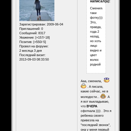
написал(а):
Сменила-
таки
фотку))))
Это,
Зарегистрирован
: 2009-06-04
правда,
Приглашений:
0
года 2
Сообщений:
8317
назад,
Уважение:
[+157/-18]
но хоть
Позитив:
[+550/-5]
лицо
Провел на форуме:
видно и
2 месяца 3 дня
Последний визит:
цвет
2013-09-03 08:33:50
волос
родной
Ааа, сменила,
. А писала,
какие сейчас, не в
молодости...
А
я вот выкладываю,
что
ВЧЕРА
сфоткала )))) . Это я
ребенка своего
привезла на
"последний звонок",
она у меня первый