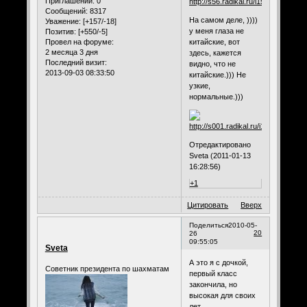
Приглашений:
0
Сообщений:
8317
На самом деле, ))))
Уважение:
[+157/-18]
у меня глаза не
Позитив:
[+550/-5]
китайские, вот
Провел на форуме:
2 месяца 3 дня
здесь, кажется
Последний визит:
видно, что не
2013-09-03 08:33:50
китайские.))) Не
узкие,
нормальные.)))
Отредактировано
Sveta (2011-01-13
16:28:56)
+1
Цитировать
Вверх
Поделиться
2010-05-
20
26
09:55:05
Sveta
А это я с дочкой,
Советник президента по шахматам
первый класс
закончила, но
высокая для своих
лет.