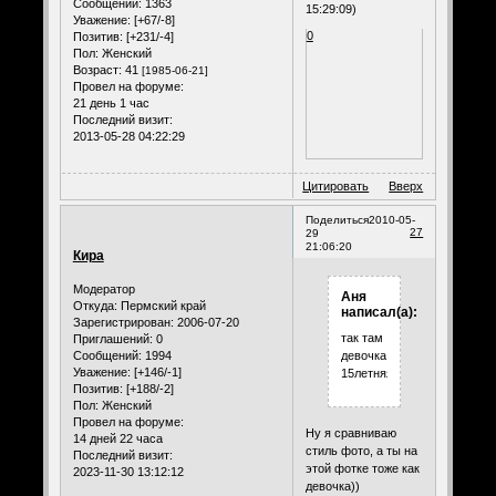
Сообщений:
1363
15:29:09)
Уважение:
[+67/-8]
0
Позитив:
[+231/-4]
Пол:
Женский
Возраст:
41
[1985-06-21]
Провел на форуме:
21 день 1 час
Последний визит:
2013-05-28 04:22:29
Цитировать
Вверх
Поделиться
2010-05-
27
29
21:06:20
Кира
Модератор
Аня
Откуда:
Пермский край
написал(а):
Зарегистрирован
: 2006-07-20
так там
Приглашений:
0
Сообщений:
1994
девочка
Уважение:
[+146/-1]
15летняя))))
Позитив:
[+188/-2]
Пол:
Женский
Провел на форуме:
Ну я сравниваю
14 дней 22 часа
стиль фото, а ты на
Последний визит:
этой фотке тоже как
2023-11-30 13:12:12
девочка))