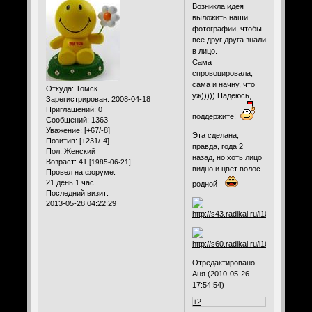
Возникла идея
выложить наши
фотографии, чтобы
все друг друга знали
в лицо.
Сама
спровоцировала,
сама и начну, что
Откуда:
Томск
уж))))) Надеюсь,
Зарегистрирован
: 2008-04-18
Приглашений:
0
поддержите!
Сообщений:
1363
Уважение:
[+67/-8]
Эта сделана,
Позитив:
[+231/-4]
правда, года 2
Пол:
Женский
назад, но хоть лицо
Возраст:
41
[1985-06-21]
видно и цвет волос
Провел на форуме:
21 день 1 час
родной
Последний визит:
2013-05-28 04:22:29
Отредактировано
Аня (2010-05-26
17:54:54)
+2