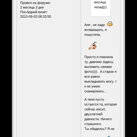
месяца
Провел на форуме:
назад))))
2 месяца 3 дня
Последний визит:
2013-09-03 08:33:50
Аня , не надо
возвращать, я
пошутила,
Просто я помнила
ту, давнюю задачу,
выложить свежее
фото)))). А старое я
все равно
выкладывать могу, т
к не умею
сканировать...
А твоя пусть
остается та, которая
сейчас висит,
двухлетней
давности. Ничего
страшного.
Ты обидилсь? Я не