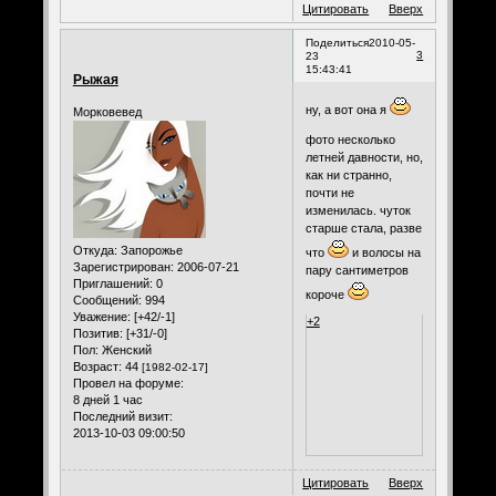
Цитировать
Вверх
Поделиться
2010-05-
3
23
15:43:41
Рыжая
ну, а вот она я
Морковевед
фото несколько
летней давности, но,
как ни странно,
почти не
изменилась. чуток
старше стала, разве
Откуда:
Запорожье
что
и волосы на
Зарегистрирован
: 2006-07-21
пару сантиметров
Приглашений:
0
короче
Сообщений:
994
Уважение:
[+42/-1]
+2
Позитив:
[+31/-0]
Пол:
Женский
Возраст:
44
[1982-02-17]
Провел на форуме:
8 дней 1 час
Последний визит:
2013-10-03 09:00:50
Цитировать
Вверх