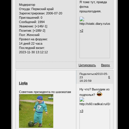
Я тоже тут, правда
Модератор
фотка
Откуда:
Пермский край
прошлогодняя.
Зарегистрирован
: 2006-07-20
Приглашений:
0
Сообщений:
1994
Уважение:
[+146/-1]
Позитив:
[+188/-2]
+2
Пол:
Женский
Провел на форуме:
14 дней 22 часа
Последний визит:
2023-11-30 13:12:12
Цитировать
Вверх
Поделиться
2010-05-
6
23
16:20:59
Ljolja
Ну что? Выходим из
Советник президента по шахматам
подполья?
+3