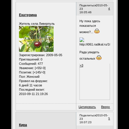
Поделиться
2010-05-
4
23
16:05:46
Екатерина
Ну пока здесь
Житель села Ливерпуль
показаться
можно?...
Рада увидеть
Зарегистрирован
: 2009-05-05
остальных
Приглашений:
0
Сообщений:
477
+3
Уважение:
[+55/-0]
Позитив:
[+145/-0]
Пол:
Женский
Провел на форуме:
6 дней 11 часов
Последний визит:
2010-09-11 21:19:26
Цитировать
Вверх
Поделиться
2010-05-
5
23
16:07:23
Кира