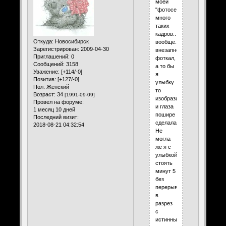
моей
"фотосессии"
много
таких
кадров..,
Откуда:
Новосибирск
вообще...
Зарегистрирован
: 2009-04-30
внезапно
Приглашений:
0
фоткал,
Сообщений:
3158
а то бы
Уважение:
[+114/-0]
я
Позитив:
[+127/-0]
улыбку
Пол:
Женский
то
Возраст:
34
[1991-09-09]
изобразила
Провел на форуме:
и глаза
1 месяц 10 дней
пошире
Последний визит:
сделала.
2018-08-21 04:32:54
Не
могла
же я с
улыбкой
стоять
минут 5
без
перерыва
в
разрез
с
истинным