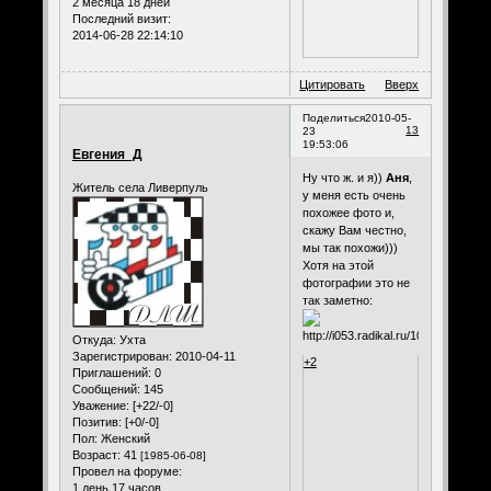
2 месяца 18 дней
Последний визит:
2014-06-28 22:14:10
Цитировать
Вверх
Поделиться
2010-05-
13
23
19:53:06
Евгения_Д
Ну что ж. и я))
Аня
,
Житель села Ливерпуль
у меня есть очень
похожее фото и,
скажу Вам честно,
мы так похожи)))
Хотя на этой
фотографии это не
так заметно:
Откуда:
Ухта
Зарегистрирован
: 2010-04-11
+2
Приглашений:
0
Сообщений:
145
Уважение:
[+22/-0]
Позитив:
[+0/-0]
Пол:
Женский
Возраст:
41
[1985-06-08]
Провел на форуме:
1 день 17 часов