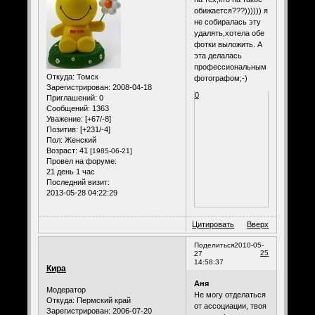
обижается???)))))) я
не собиралась эту
удалять,хотела обе
фотки выложить. А
эта делалась
профессиональным
Откуда:
Томск
фотографом;-)
Зарегистрирован
: 2008-04-18
0
Приглашений:
0
Сообщений:
1363
Уважение:
[+67/-8]
Позитив:
[+231/-4]
Пол:
Женский
Возраст:
41
[1985-06-21]
Провел на форуме:
21 день 1 час
Последний визит:
2013-05-28 04:22:29
Цитировать
Вверх
Поделиться
2010-05-
25
27
14:58:37
Кира
Аня
Модератор
Не могу отделаться
Откуда:
Пермский край
от ассоциации, твоя
Зарегистрирован
: 2006-07-20