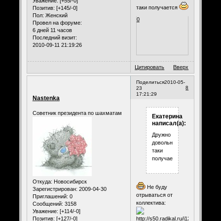
Уважение:
[+55/-0]
таки получается
Позитив:
[+145/-0]
Пол:
Женский
0
Провел на форуме:
6 дней 11 часов
Последний визит:
2010-09-11 21:19:26
Цитировать
Вверх
Поделиться
2010-05-
8
23
17:21:29
Nastenka
Советник президента по шахматам
Екатерина
написал(а):
Дружно
довольно-
таки
получается
Откуда:
Новосибирск
Не буду
Зарегистрирован
: 2009-04-30
отрываться от
Приглашений:
0
коллектива:
Сообщений:
3158
Уважение:
[+114/-0]
Позитив:
[+127/-0]