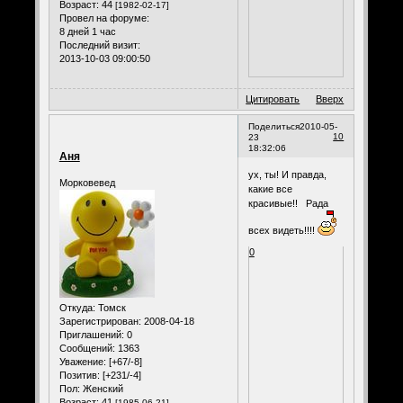
Возраст:
44
[1982-02-17]
Провел на форуме:
8 дней 1 час
Последний визит:
2013-10-03 09:00:50
Цитировать
Вверх
Поделиться
2010-05-
10
23
18:32:06
Аня
ух, ты! И правда,
Морковевед
какие все
красивые!! Рада
всех видеть!!!!
0
Откуда:
Томск
Зарегистрирован
: 2008-04-18
Приглашений:
0
Сообщений:
1363
Уважение:
[+67/-8]
Позитив:
[+231/-4]
Пол:
Женский
Возраст:
41
[1985-06-21]