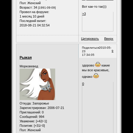
Пол:
Женский
Вот как-то так)))
Возраст:
34
[1991-09-09]
Провел на форуме:
+3
1 месяц 10 дней
Последний визит:
2018-08-21 04:32:54
Цитировать
Вверх
Поделиться
2010-05-
9
23
17:34:05
Рыжая
здорово
какие
Морковевед
мы все красивые,
однако
0
Откуда:
Запорожье
Зарегистрирован
: 2006-07-21
Приглашений:
0
Сообщений:
994
Уважение:
[+42/-1]
Позитив:
[+31/-0]
Пол:
Женский