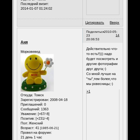
Последний визит:
2014-01-07 01:24:02
Цитировать
Вверх
Поделиться
2010-05-
14
23
20:06:53
Аня
Действительно что-
Морковевед
то есть!!))) надо
будет посмотреть и
другие фотографии
друг друга;-)
Со мной лучше на
"ты",тем более,что
мы ровесницы;-)
+1
Откуда:
Томск
Зарегистрирован
: 2008-04-18
Приглашений:
0
Сообщений:
1363
Уважение:
[+67/-8]
Позитив:
[+231/-4]
Пол:
Женский
Возраст:
41
[1985-06-21]
Провел на форуме:
21 день 1 час