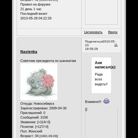
Провел на форуме:
21 день 1 час
Последний визит:
2013-05-28 04:22:29
Цитировать
Вверх
Поделиться
2010-05-
11
23
18:59:28
Nastenka
Советник президента по шахматам
Аня
написал(а):
Рада
всех
видеть!!!!
Взаимно!!!
Откуда:
Новосибирск
Зарегистрирован
: 2009-04-30
0
Приглашений:
0
Сообщений:
3158
Уважение:
[+114/-0]
Позитив:
[+127/-0]
Пол:
Женский
Возраст:
34
[1991-09-09]