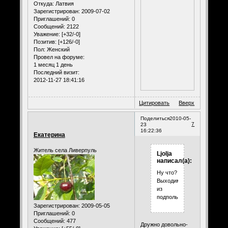
Откуда:
Латвия
Зарегистрирован
: 2009-07-02
Приглашений:
0
Сообщений:
2122
Уважение:
[+32/-0]
Позитив:
[+126/-0]
Пол:
Женский
Провел на форуме:
1 месяц 1 день
Последний визит:
2012-11-27 18:41:16
Цитировать
Вверх
Поделиться
2010-05-
7
23
16:22:36
Екатерина
Житель села Ливерпуль
Ljolja
написал(а):
Ну что?
Выходим
из
подполья?
Зарегистрирован
: 2009-05-05
Приглашений:
0
Сообщений:
477
Дружно довольно-