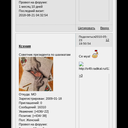
Провел на форуме:
1 месяц 10 дней
Последний визит:
2018-08-21 04:32:54
Цитировать
Вверх
Поделиться
2010-05-
12
23
19:50:54
Ксения
Советник президента по шахматам
Се муа!
+3
Откуда:
МО
Зарегистрирован
: 2009-01-18
Приглашений:
0
Сообщений:
16310
Уважение:
[+636/-22]
Позитив:
[+434/-38]
Пол:
Женский
Провел на форуме: