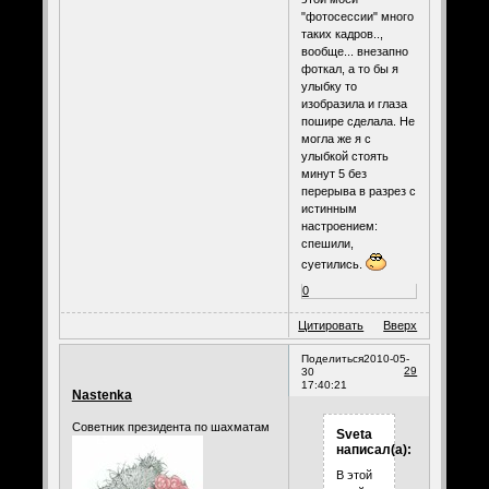
"фотосессии" много
таких кадров..,
вообще... внезапно
фоткал, а то бы я
улыбку то
изобразила и глаза
пошире сделала. Не
могла же я с
улыбкой стоять
минут 5 без
перерыва в разрез с
истинным
настроением:
спешили,
суетились.
0
Цитировать
Вверх
Поделиться
2010-05-
29
30
17:40:21
Nastenka
Советник президента по шахматам
Sveta
написал(а):
В этой