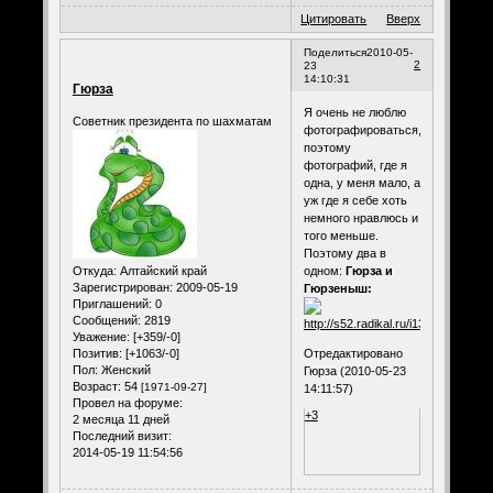
Цитировать
Вверх
Поделиться
2010-05-
2
23
14:10:31
Гюрза
Я очень не люблю
Советник президента по шахматам
фотографироваться,
поэтому
фотографий, где я
одна, у меня мало, а
уж где я себе хоть
немного нравлюсь и
того меньше.
Поэтому два в
одном:
Гюрза и
Откуда:
Алтайский край
Зарегистрирован
: 2009-05-19
Гюрзеныш:
Приглашений:
0
Сообщений:
2819
Уважение:
[+359/-0]
Отредактировано
Позитив:
[+1063/-0]
Пол:
Женский
Гюрза (2010-05-23
Возраст:
54
[1971-09-27]
14:11:57)
Провел на форуме:
+3
2 месяца 11 дней
Последний визит:
2014-05-19 11:54:56