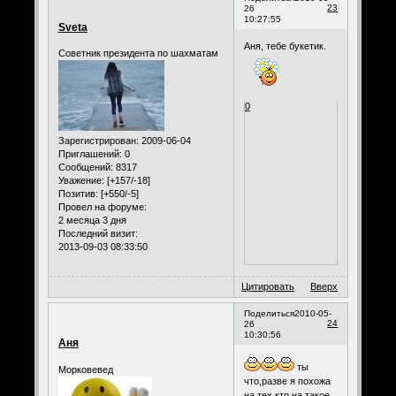
23
26
10:27:55
Sveta
Аня, тебе букетик.
Советник президента по шахматам
0
Зарегистрирован
: 2009-06-04
Приглашений:
0
Сообщений:
8317
Уважение:
[+157/-18]
Позитив:
[+550/-5]
Провел на форуме:
2 месяца 3 дня
Последний визит:
2013-09-03 08:33:50
Цитировать
Вверх
Поделиться
2010-05-
24
26
10:30:56
Аня
ты
Морковевед
что,разве я похожа
на тех,кто на такое