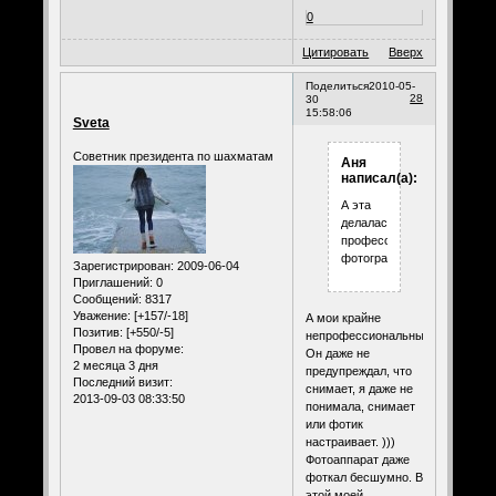
0
Цитировать
Вверх
Поделиться
2010-05-
28
30
15:58:06
Sveta
Советник президента по шахматам
Аня
написал(а):
А эта
делалась
профессиональным
фотографом;-)
Зарегистрирован
: 2009-06-04
Приглашений:
0
Сообщений:
8317
Уважение:
[+157/-18]
А мои крайне
Позитив:
[+550/-5]
непрофессиональным.)))
Провел на форуме:
Он даже не
2 месяца 3 дня
предупреждал, что
Последний визит:
снимает, я даже не
2013-09-03 08:33:50
понимала, снимает
или фотик
настраивает. )))
Фотоаппарат даже
фоткал бесшумно. В
этой моей