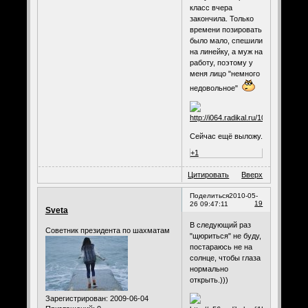
класс вчера
закончила. Только
времени позировать
было мало, спешили
на линейку, а муж на
работу, поэтому у
меня лицо "немного
недовольное"
Сейчас ещё выложу.
+1
Цитировать
Вверх
Поделиться
2010-05-
19
26 09:47:11
Sveta
В следующий раз
Советник президента по шахматам
"щюриться" не буду,
постараюсь не на
солнце, чтобы глаза
нормально
открыть.)))
Зарегистрирован
: 2009-06-04