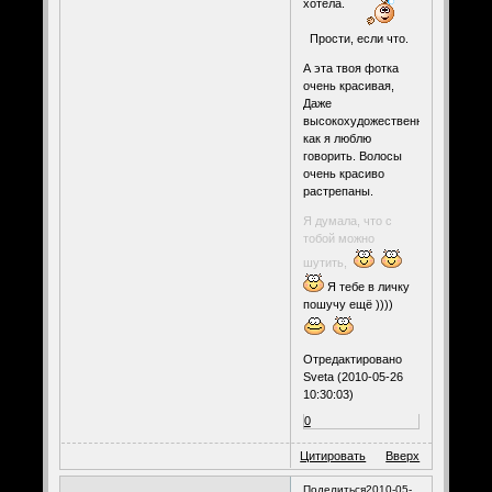
хотела.
Прости, если что.
А эта твоя фотка
очень красивая,
Даже
высокохудожественная,
как я люблю
говорить. Волосы
очень красиво
растрепаны.
Я думала, что с
тобой можно
шутить,
Я тебе в личку
пошучу ещё ))))
Отредактировано
Sveta (2010-05-26
10:30:03)
0
Цитировать
Вверх
Поделиться
2010-05-