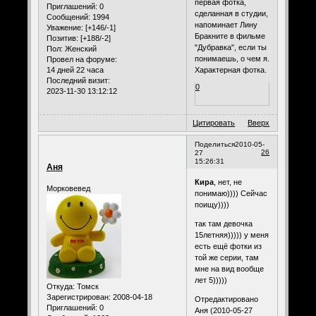
первая фотка,
Приглашений:
0
сделанная в студии,
Сообщений:
1994
напоминает Лину
Уважение:
[+146/-1]
Бракните в фильме
Позитив:
[+188/-2]
"Дубравка", если ты
Пол:
Женский
понимаешь, о чем я.
Провел на форуме:
14 дней 22 часа
Характерная фотка.
Последний визит:
0
2023-11-30 13:12:12
Цитировать
Вверх
Поделиться
2010-05-
26
27
15:26:31
Аня
Кира
, нет, не
Морковевед
понимаю)))) Сейчас
поищу))))
так там девочка
15летняя))))) у меня
есть ещё фотки из
той же серии, там
мне на вид вообще
лет 5)))))
Откуда:
Томск
Зарегистрирован
: 2008-04-18
Отредактировано
Приглашений:
0
Аня (2010-05-27