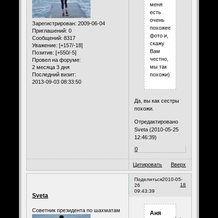
меня
есть
очень
Зарегистрирован
: 2009-06-04
похожее
Приглашений:
0
фото и,
Сообщений:
8317
скажу
Уважение:
[+157/-18]
Вам
Позитив:
[+550/-5]
честно,
Провел на форуме:
мы так
2 месяца 3 дня
Последний визит:
похожи)))
2013-09-03 08:33:50
Да, вы как сестры
похожи.
Отредактировано
Sveta (2010-05-25
12:46:39)
0
Цитировать
Вверх
Поделиться
2010-05-
18
26
09:43:39
Sveta
Советник президента по шахматам
Аня