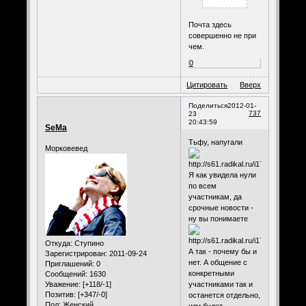
Почта здесь
совершенно не при
чем.
0
Цитировать
Вверх
Поделиться
2012-01-
737
23
20:43:59
SeMa
Тьфу, напугали
Морковевед
Я как увидела нули
по всем
участникам, да
срочные новости -
ну вы понимаете
Откуда:
Ступино
А так - почему бы и
Зарегистрирован
: 2011-09-24
нет. А общение с
Приглашений:
0
конкретными
Сообщений:
1630
Уважение:
[+118/-1]
участниками так и
Позитив:
[+347/-0]
останется отдельно,
Пол:
Женский