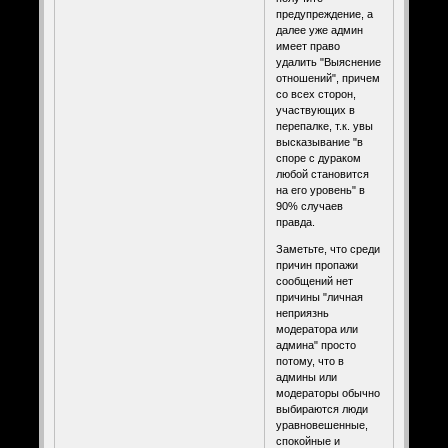
предупреждение, а
далее уже админ
имеет право
удалить "Выяснение
отношений", причем
со всех сторон,
участвующих в
перепалке, т.к. увы
высказывание "в
споре с дураком
любой становится
на его уровень" в
90% случаев
правда.
Заметьте, что среди
причин пропажи
сообщений нет
причины "личная
неприязнь
модератора или
админа" просто
потому, что в
админы или
модераторы обычно
выбираются люди
уравновешенные,
спокойные и