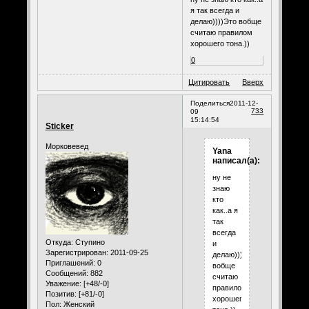
я так всегда и
делаю))))Это вобще
считаю правилом
хорошего тона.))
0
Цитировать
Вверх
Поделиться
2011-12-
733
09
15:14:54
Sticker
Морковевед
Yana
написал(а):
ну не
знаю
кто
как..а я
так
всегда
Откуда:
Ступино
и
Зарегистрирован
: 2011-09-25
делаю))))Это
Приглашений:
0
вобще
Сообщений:
882
считаю
Уважение:
[+48/-0]
правилом
Позитив:
[+81/-0]
хорошего
Пол:
Женский