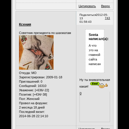
Цитировать
Вверх
Поделиться
2012-05-
743
13
01:58:43
Ксения
Советник президента по шахматам
Sveta
написал(а):
А что
это на
главной
сайта
написано?
Откуда:
МО
Зарегистрирован
: 2009-01-18
Ну ты внимательная
Приглашений:
0
Сообщений:
16310
какая!
Уважение:
[+636/-22]
0
Позитив:
[+434/-38]
Пол:
Женский
Провел на форуме:
2 месяца 18 дней
Последний визит:
2014-06-28 22:14:10