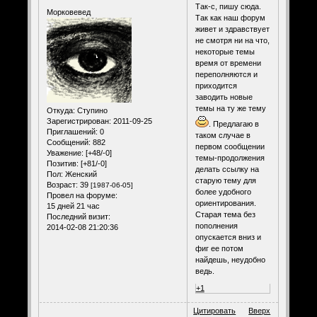
Так-с, пишу сюда.
Морковевед
Так как наш форум
живет и здравствует
не смотря ни на что,
некоторые темы
время от времени
переполняются и
приходится
заводить новые
темы на ту же тему
Откуда:
Ступино
Зарегистрирован
: 2011-09-25
. Предлагаю в
Приглашений:
0
таком случае в
Сообщений:
882
первом сообщении
Уважение:
[+48/-0]
темы-продолжения
Позитив:
[+81/-0]
делать ссылку на
Пол:
Женский
старую тему для
Возраст:
39
[1987-06-05]
более удобного
Провел на форуме:
ориентирования.
15 дней 21 час
Старая тема без
Последний визит:
пополнения
2014-02-08 21:20:36
опускается вниз и
фиг ее потом
найдешь, неудобно
ведь.
+1
Цитировать
Вверх