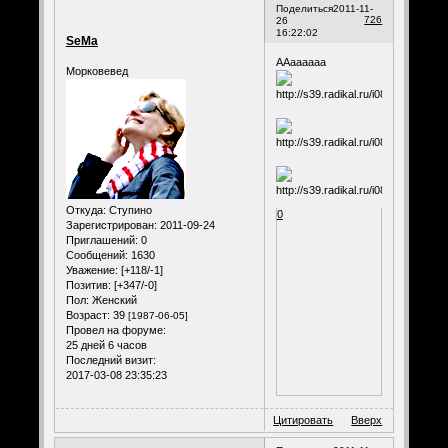
Поделиться
2011-11-
726
26
16:22:02
SeMa
ААаааааа
Морковевед
Откуда:
Ступино
0
Зарегистрирован
: 2011-09-24
Приглашений:
0
Сообщений:
1630
Уважение:
[+118/-1]
Позитив:
[+347/-0]
Пол:
Женский
Возраст:
39
[1987-06-05]
Провел на форуме:
25 дней 6 часов
Последний визит:
2017-03-08 23:35:23
Цитировать
Вверх