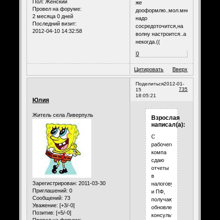
Пол:
Женский
же
Провел на форуме:
дооформлю..мол.мне
2 месяца 0 дней
надо
Последний визит:
сосредоточится,на
2012-04-10 14:32:58
волну настроится..а
некогда.((
0
Цитировать
Вверх
Поделиться
2012-01-
735
15
18:05:21
Юлия
Житель села Ливерпуль
Взрослая
написал(а):
С
рабочего
компа
сдаю
отчеты
в
Зарегистрирован
: 2011-03-30
налоговую
Приглашений:
0
и ПФ,
Сообщений:
73
получаю
Уважение:
[+3/-0]
обновление
Позитив:
[+5/-0]
консультационной
Провел на форуме: