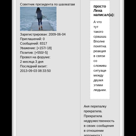
Советник президента по шахматам
просто
Лена
написал(а):
А что
тут
такого
Зарегистрирован
: 2009-06-04
срашшшного?
Приглашений:
0
Вполне
Сообщений:
8317
понятная
Уважение:
[+157/-18]
реакция,..
Позитив:
[+550/-5]
в связи
Провел на форуме:
со
2 месяца 3 дня
сложившейся
Последний визит:
ситуацией
2013-09-03 08:33:50
между
двумя
этими
людьми.
Аня перепалку
прекратила.
Прекратила
недружественность
в своих сообщения
в отношении
аппонента.)