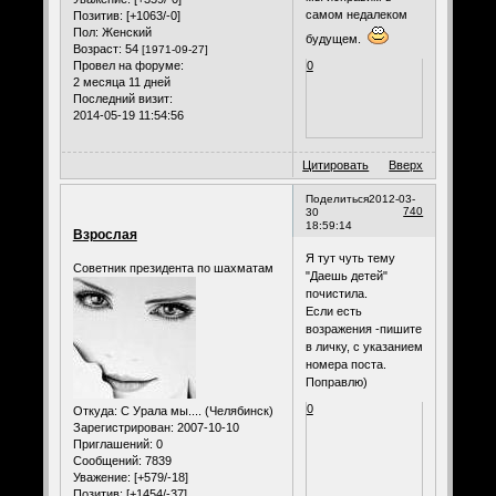
самом недалеком
Позитив:
[+1063/-0]
Пол:
Женский
будущем.
Возраст:
54
[1971-09-27]
Провел на форуме:
0
2 месяца 11 дней
Последний визит:
2014-05-19 11:54:56
Цитировать
Вверх
Поделиться
2012-03-
740
30
18:59:14
Взрослая
Я тут чуть тему
Советник президента по шахматам
"Даешь детей"
почистила.
Если есть
возражения -пишите
в личку, с указанием
номера поста.
Поправлю)
0
Откуда:
С Урала мы.... (Челябинск)
Зарегистрирован
: 2007-10-10
Приглашений:
0
Сообщений:
7839
Уважение:
[+579/-18]
Позитив:
[+1454/-37]