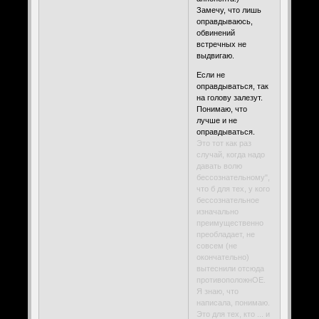
Замечу, что лишь
оправдываюсь,
обвинений
встречных не
выдвигаю.
Если не
оправдываться, так
на голову залезут.
Понимаю, что
лучше и не
оправдываться.
Это тот как раз
случай, когда надо
давать волю
бессознательному",
что б для тех, у кого
бессознательное
изначально
преимущественно
преобладает, не
совсем (не
окончательно)
вытеснили отсюда
противоположнОЕ.
Я знаю, что
написала, понимаю.
Это для тех, кто ... и