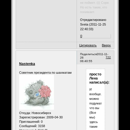
не поймет. ((( Сори.
Но есть такие, кто
понимает.
Отредактировано
Sveta (2011-11-25
22:40:33)
0
Цитировать
Вверх
Поделиться
2011-11-
722
26
06:40:55
Nastenka
Советник президента по шахматам
просто
Лена
написал(а):
И
вообще..
можно
подумать,
что вы
(Все
Откуда:
Новосибирск
Зарегистрирован
: 2009-04-30
мы)
Приглашений:
0
здесь
Сообщений:
3158
такие