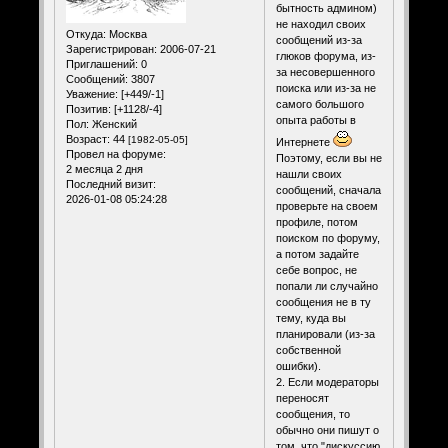
бытность админом)
не находил своих
Откуда:
Москва
сообщений из-за
Зарегистрирован
: 2006-07-21
глюков форума, из-
Приглашений:
0
за несовершенного
Сообщений:
3807
поиска или из-за не
Уважение:
[+449/-1]
самого большого
Позитив:
[+1128/-4]
опыта работы в
Пол:
Женский
Возраст:
44
[1982-05-05]
Интернете
Провел на форуме:
Поэтому, если вы не
2 месяца 2 дня
нашли своих
Последний визит:
сообщений, сначала
2026-01-08 05:24:28
проверьте на своем
профиле, потом
поиском по форуму,
а потом задайте
себе вопрос, не
попали ли случайно
сообщения не в ту
тему, куда вы
планировали (из-за
собственной
ошибки).
2. Если модераторы
переносят
сообщения, то
обычно они пишут о
том, что "дискуссию