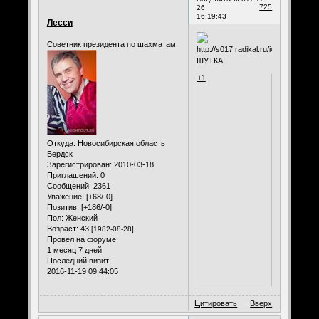
725
26
16:19:43
Лесси
Советник президента по шахматам
ШУТКА!!
+1
Откуда:
Новосибирская область
Бердск
Зарегистрирован
: 2010-03-18
Приглашений:
0
Сообщений:
2361
Уважение:
[+68/-0]
Позитив:
[+186/-0]
Пол:
Женский
Возраст:
43
[1982-08-28]
Провел на форуме:
1 месяц 7 дней
Последний визит:
2016-11-19 09:44:05
Цитировать
Вверх