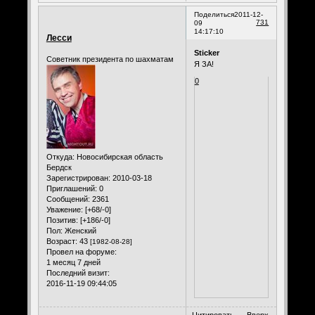
Поделиться
2011-12-
731
09
14:17:10
Лесси
Sticker
Советник президента по шахматам
Я ЗА!
0
Откуда:
Новосибирская область
Бердск
Зарегистрирован
: 2010-03-18
Приглашений:
0
Сообщений:
2361
Уважение:
[+68/-0]
Позитив:
[+186/-0]
Пол:
Женский
Возраст:
43
[1982-08-28]
Провел на форуме:
1 месяц 7 дней
Последний визит:
2016-11-19 09:44:05
Цитировать
Вверх