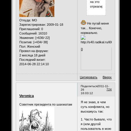
на это
отреагирует.
Откуда:
МО
Не пугай меня
Зарегистрирован
: 2009-01-18
так... Конечно,
Приглашений:
0
нормально.
Сообщений:
16310
Уважение:
[+636/-22]
Позитив:
[+434/-38]
Пол:
Женский
0
Провел на форуме:
2 месяца 18 дней
Последний визит:
2014-06-28 22:14:10
Цитировать
Вверх
Поделиться
2011-11-
724
26
16:03:12
Veronica
Я не знаю, в чем
Советник президента по шахматам
суть конфликта, но
выскажусь так:
1. Часто бывало, что
я (или другой
пользователь в мою