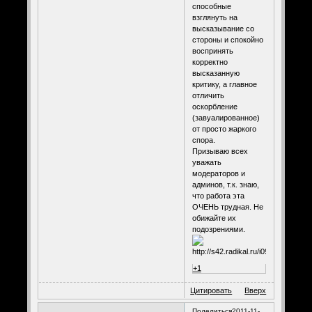
способные
взглянуть на
высказывание со
стороны и спокойно
воспринять
корректно
высказанную
критику, а главное
отличить
оскорбление
(завуалированное)
от просто жаркого
спора.
Призываю всех
уважать
модераторов и
админов, т.к. знаю,
что работа эта
ОЧЕНЬ трудная. Не
обижайте их
подозрениями.
+1
Цитировать
Вверх
Поделиться
2011-11-