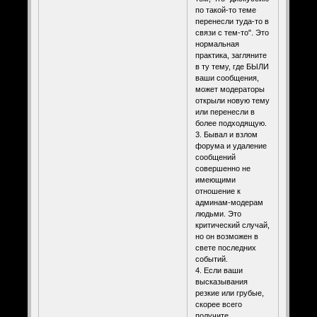
по такой-то теме
перенесли туда-то в
связи с тем-то". Это
нормальная
практика, загляните
в ту тему, где БЫЛИ
ваши сообщения,
может модераторы
открыли новую тему
или перенесли в
более подходящую.
3. Бывал и взлом
форума и удаление
сообщений
совершенно не
имеющими
отношение к
админам-модерам
людьми. Это
критический случай,
но он возможен в
свете последних
событий.
4. Если ваши
высказывания
резкие или грубые,
скорее всего
получите