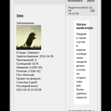
Поделиться
2011-12-
732
09
15:12:58
Yana
Заблокирован
Sticker
написал(а):
Предлагаю
в таком
случае
в
первом
Откуда:
г.Барнаул
сообщении
Зарегистрирован
: 2011-04-29
темы-
Приглашений:
0
продолжения
Сообщений:
6175
делать
Уважение:
[+255/-30]
ссылку
Позитив:
[+230/-31]
на
Пол:
Женский
старую
Провел на форуме:
тему
2 месяца 0 дней
для
Последний визит:
более
2012-04-10 14:32:58
удобного
ориентирования.
ну не знаю кто как..а