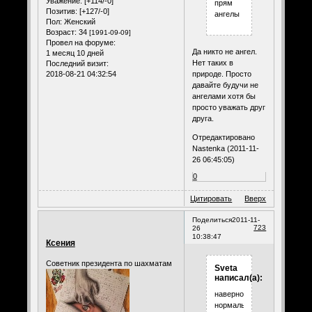
Уважение:
[+114/-0]
прям
Позитив:
[+127/-0]
ангелы
Пол:
Женский
Возраст:
34
[1991-09-09]
Провел на форуме:
Да никто не ангел.
1 месяц 10 дней
Нет таких в
Последний визит:
2018-08-21 04:32:54
природе. Просто
давайте будучи не
ангелами хотя бы
просто уважать друг
друга.
Отредактировано
Nastenka (2011-11-
26 06:45:05)
0
Цитировать
Вверх
Поделиться
2011-11-
723
26
10:38:47
Ксения
Советник президента по шахматам
Sveta
написал(а):
наверное
нормально