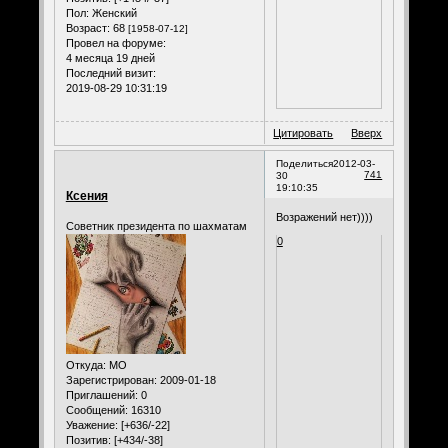
Пол:
Женский
Возраст:
68
[1958-07-12]
Провел на форуме:
4 месяца 19 дней
Последний визит:
2019-08-29 10:31:19
Цитировать
Вверх
Поделиться
2012-03-
741
30
19:10:35
Ксения
Возражений нет))))
Советник президента по шахматам
0
Откуда:
МО
Зарегистрирован
: 2009-01-18
Приглашений:
0
Сообщений:
16310
Уважение:
[+636/-22]
Позитив:
[+434/-38]