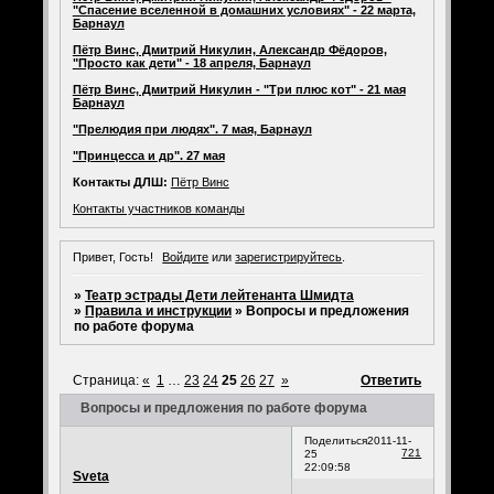
"Спасение вселенной в домашних условиях" - 22 марта,
Барнаул
Пётр Винс, Дмитрий Никулин, Александр Фёдоров,
"Просто как дети" - 18 апреля, Барнаул
Пётр Винс, Дмитрий Никулин - "Три плюс кот" - 21 мая
Барнаул
"Прелюдия при людях". 7 мая, Барнаул
"Принцесса и др". 27 мая
Контакты ДЛШ:
Пётр Винс
Контакты участников команды
Привет, Гость!
Войдите
или
зарегистрируйтесь
.
»
Театр эстрады Дети лейтенанта Шмидта
»
Правила и инструкции
»
Вопросы и предложения
по работе форума
Страница:
«
1
…
23
24
25
26
27
»
Ответить
Вопросы и предложения по работе форума
Поделиться
2011-11-
721
25
22:09:58
Sveta