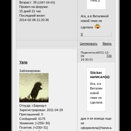
тона.))
Возраст:
39
[1987-06-05]
Провел на форуме:
15 дней 21 час
Последний визит:
Ага, а в Виталиной
2014-02-08 21:20:36
новой теме не
сделала
0
Цитировать
Вверх
Поделиться
2011-12-
734
09
16:30:01
Yana
Заблокирован
Sticker
написал(а):
Ага, а в
Виталиной
новой
теме не
сделала
Откуда:
г.Барнаул
Зарегистрирован
: 2011-04-29
Приглашений:
0
дык я ее воюще еще
Сообщений:
6175
не
Уважение:
[+255/-30]
Позитив:
[+230/-31]
оформляла))Написала