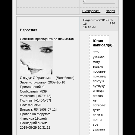
0
Цитировать
Вверх
Поделиться
2012-01-
736
15
19:18:44
Взрослая
Советник президента по шахматам
Юлия
написал(а):
Это
ужжжасно,
могу
только
посоветовать
присоединить
Откуда:
С Урала мы.... (Челябинск)
почту к
Зарегистрирован
: 2007-10-10
аутлуку
Приглашений:
0
и тогда
Сообщений:
7839
ничего
Уважение:
[+579/-18]
Позитив:
[+1454/-37]
не
Пол:
Женский
потеряется,
Возраст:
68
[1958-07-12]
даже
Провел на форуме:
если с
4 месяца 19 дней
почты
Последний визит:
все
2019-08-29 10:31:19
удалить...