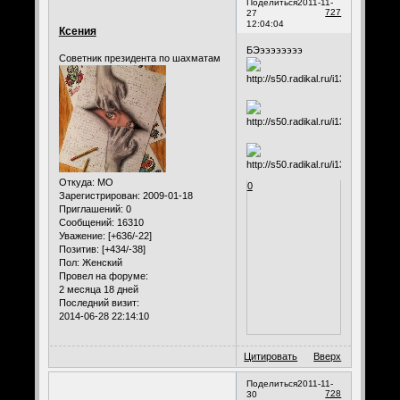
Поделиться
2011-11-
727
27
12:04:04
Ксения
БЭээээээээ
Советник президента по шахматам
Откуда:
МО
0
Зарегистрирован
: 2009-01-18
Приглашений:
0
Сообщений:
16310
Уважение:
[+636/-22]
Позитив:
[+434/-38]
Пол:
Женский
Провел на форуме:
2 месяца 18 дней
Последний визит:
2014-06-28 22:14:10
Цитировать
Вверх
Поделиться
2011-11-
728
30