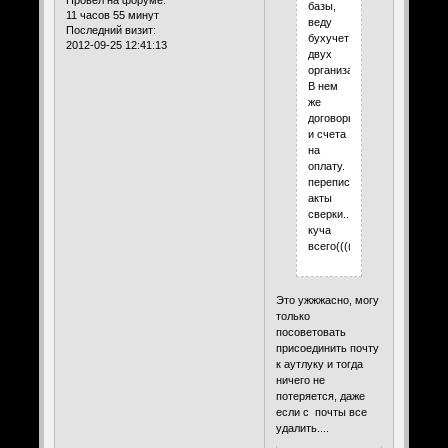
базы,
11 часов 55 минут
веду
Последний визит:
бухучет
2012-09-25 12:41:13
двух
организаций.
В нем
же
договоры,
и счета
на
оплату.
переписка,
акты
сверки....
куча
всего(((((
Это ужжжасно, могу
только
посоветовать
присоединить почту
к аутлуку и тогда
ничего не
потеряется, даже
если с почты все
удалить....