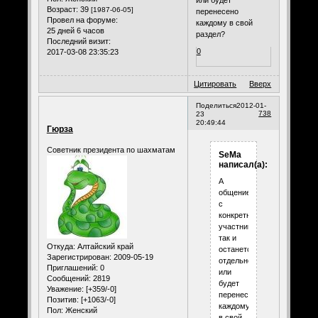
или будет
Возраст:
39
[1987-06-05]
перенесено
Провел на форуме:
каждому в свой
25 дней 6 часов
раздел?
Последний визит:
0
2017-03-08 23:35:23
Цитировать
Вверх
Поделиться
2012-01-
738
23
20:49:44
Гюрза
Советник президента по шахматам
SeMa
написал(а):
А
общение
с
конкретными
участниками
так и
Откуда:
Алтайский край
останется
Зарегистрирован
: 2009-05-19
отдельно,
Приглашений:
0
или
Сообщений:
2819
будет
Уважение:
[+359/-0]
перенесено
Позитив:
[+1063/-0]
каждому
Пол:
Женский
в свой