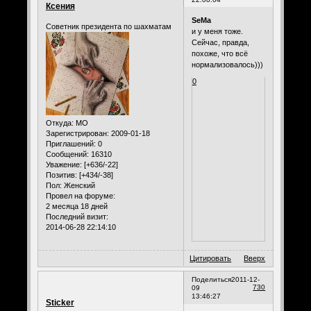
Ксения
SeMa
Советник президента по шахматам
и у меня тоже.
Сейчас, правда,
похоже, что всё
нормализовалось)))
0
Откуда:
МО
Зарегистрирован
: 2009-01-18
Приглашений:
0
Сообщений:
16310
Уважение:
[+636/-22]
Позитив:
[+434/-38]
Пол:
Женский
Провел на форуме:
2 месяца 18 дней
Последний визит:
2014-06-28 22:14:10
Цитировать
Вверх
Поделиться
2011-12-
730
09
13:46:27
Sticker