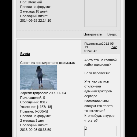
Пол:
Женский
Провел на форуме:
2 месяца 18 дней
Последний визит:
2014-06-28 22:14:10
Цитировать
Вверх
Поделиться
2012-05-
742
13
01:49:42
Sveta
А что это на главной
Советник президента по шахматам
сайта написано?
Если перевести:
Учетная запись
отключена
администратором
Зарегистрирован
: 2009-06-04
сервера.
Приглашений:
0
Взломали? Или
Сообщений:
8317
спецом кто-то что-
Уважение:
[+157/-18]
то отключил?
Позитив:
[+550/-5]
Кто-нибудь в курсе,
Провел на форуме:
2 месяца 3 дня
что это?
Последний визит:
0
2013-09-03 08:33:50