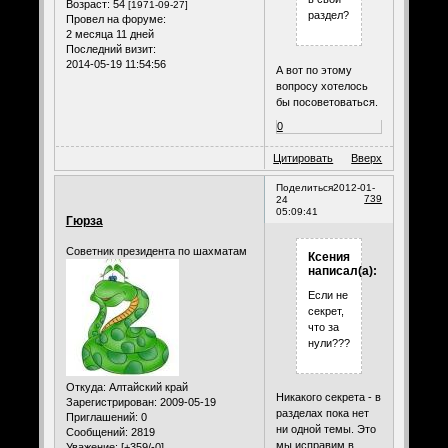
Возраст:
54
[1971-09-27]
раздел?
Провел на форуме:
2 месяца 11 дней
Последний визит:
2014-05-19 11:54:56
А вот по этому
вопросу хотелось
бы посоветоваться.
0
Цитировать
Вверх
Поделиться
2012-01-
739
24
05:09:41
Гюрза
Советник президента по шахматам
Ксения
написал(а):
Если не
секрет,
что за
нули???
Откуда:
Алтайский край
Никакого секрета - в
Зарегистрирован
: 2009-05-19
разделах пока нет
Приглашений:
0
ни одной темы. Это
Сообщений:
2819
мы исправим в
Уважение:
[+359/-0]