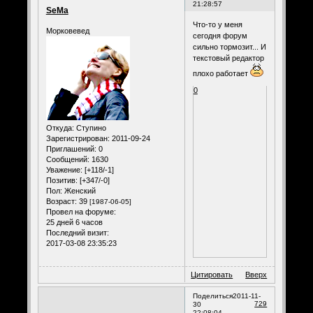
21:28:57
SeMa
Что-то у меня
Морковевед
сегодня форум
сильно тормозит... И
текстовый редактор
плохо работает
0
Откуда:
Ступино
Зарегистрирован
: 2011-09-24
Приглашений:
0
Сообщений:
1630
Уважение:
[+118/-1]
Позитив:
[+347/-0]
Пол:
Женский
Возраст:
39
[1987-06-05]
Провел на форуме:
25 дней 6 часов
Последний визит:
2017-03-08 23:35:23
Цитировать
Вверх
Поделиться
2011-11-
729
30
22:08:04