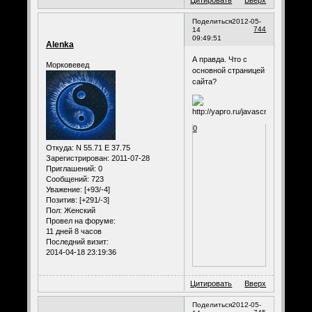
Цитировать
Вверх
Поделиться
2012-05-
744
14
09:49:51
Alenka
А правда. Что с
Морковевед
основной страницей
сайта?
0
Откуда:
N 55.71 E 37.75
Зарегистрирован
: 2011-07-28
Приглашений:
0
Сообщений:
723
Уважение:
[+93/-4]
Позитив:
[+291/-3]
Пол:
Женский
Провел на форуме:
11 дней 8 часов
Последний визит:
2014-04-18 23:19:36
Цитировать
Вверх
Поделиться
2012-05-