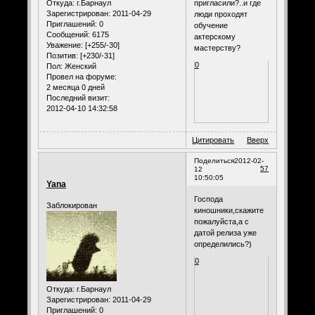
Откуда:
г.Барнаул
пригласили?..и где
Зарегистрирован
: 2011-04-29
люди проходят
Приглашений:
0
обучение
Сообщений:
6175
актерскому
Уважение:
[+255/-30]
мастерству?
Позитив:
[+230/-31]
0
Пол:
Женский
Провел на форуме:
2 месяца 0 дней
Последний визит:
2012-04-10 14:32:58
Цитировать
Вверх
Поделиться
2012-02-
57
12
10:50:05
Yana
Господа
Заблокирован
киношники,скажите
пожалуйста,а с
датой релиза уже
определились?)
0
Откуда:
г.Барнаул
Зарегистрирован
: 2011-04-29
Приглашений:
0