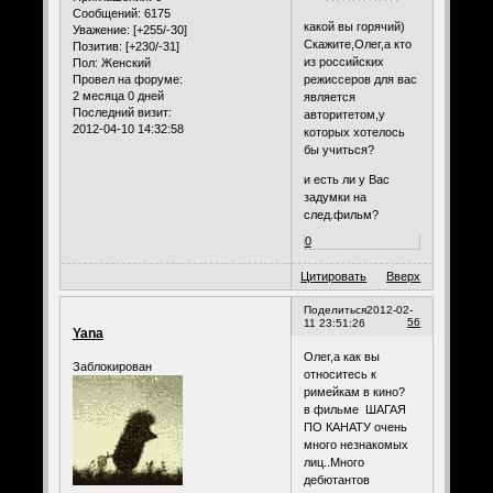
Сообщений:
6175
какой вы горячий)
Уважение:
[+255/-30]
Скажите,Олег,а кто
Позитив:
[+230/-31]
из российских
Пол:
Женский
Провел на форуме:
режиссеров для вас
2 месяца 0 дней
является
Последний визит:
авторитетом,у
2012-04-10 14:32:58
которых хотелось
бы учиться?
и есть ли у Вас
задумки на
след.фильм?
0
Цитировать
Вверх
Поделиться
2012-02-
56
11 23:51:26
Yana
Олег,а как вы
Заблокирован
относитесь к
римейкам в кино?
в фильме ШАГАЯ
ПО КАНАТУ очень
много незнакомых
лиц..Много
дебютантов