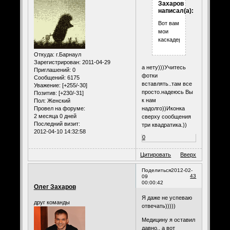
Захаров
написал(а):
Вот вам
мои
каскадеры!
Откуда:
г.Барнаул
Зарегистрирован
: 2011-04-29
а нету)))Учитесь
Приглашений:
0
фотки
Сообщений:
6175
вставлять..там все
Уважение:
[+255/-30]
просто.надеюсь Вы
Позитив:
[+230/-31]
к нам
Пол:
Женский
Провел на форуме:
надолго))Иконка
2 месяца 0 дней
сверху сообщения
Последний визит:
три квадратика.))
2012-04-10 14:32:58
0
Цитировать
Вверх
Поделиться
2012-02-
43
09
00:00:42
Олег Захаров
Я даже не успеваю
друг команды
отвечать)))))
Медицину я оставил
давно.. а вот