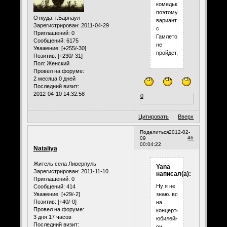
комедьки,
поэтому
Откуда:
г.Барнаул
вариант
Зарегистрирован
: 2011-04-29
с
Приглашений:
0
Гамлетом
Сообщений:
6175
не
Уважение:
[+255/-30]
пройдет,
Позитив:
[+230/-31]
Пол:
Женский
Провел на форуме:
2 месяца 0 дней
Последний визит:
2012-04-10 14:32:58
0
Цитировать
Вверх
Поделиться
2012-02-
46
09
00:04:22
Nataliya
Житель села Ливерпуль
Yana
Зарегистрирован
: 2011-11-10
написал(а):
Приглашений:
0
Ну я не
Сообщений:
414
Уважение:
[+29/-2]
знаю..вот
Позитив:
[+40/-0]
на
Провел на форуме:
концерте
3 дня 17 часов
юбилейном
Последний визит:
он