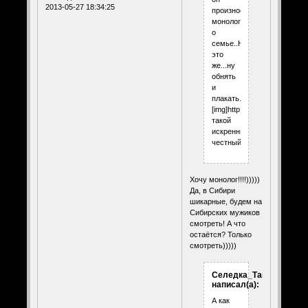
2013-05-27 18:34:25
произносил
монолог
о
семье..Ну
это
же...ну
обнять
и
плакать.
[img]http://www.kolobok.us/s
такой
искренний,такой
честный,обаятельный.
Хочу монолог!!!!)))))
Да, в Сибири
шикарные, будем на
Сибирских мужиков
смотреть! А что
остаётся? Только
смотреть)))))
Селедка_Таня
написал(а):
А как