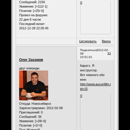
Сообщений:
2156
0
Уважение:
[+112/-1]
Позитив:
[+25/-0]
Провел на форуме:
22 дня 8 часов
Последний визит:
2012-12-28 22:05:45
Цитировать
Вверх
Поделиться
2012-02-
33
08
23:51:01
Олег Захаров
Каратэ. Я
друг команды
инструктор.
Вот немного обо
мне:
http://www.aurumfilm.ru/komand.ph
id=15
0
Откуда:
Новосибирск
Зарегистрирован
: 2012-02-08
Приглашений:
0
Сообщений:
36
Уважение:
[+28/-0]
Позитив:
[+2/-0]
Пол:
Мужской