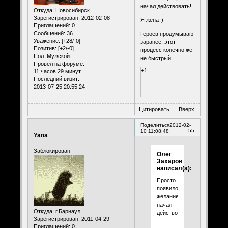
начал действовать!
Откуда:
Новосибирск
Зарегистрирован
: 2012-02-08
Я женат)
Приглашений:
0
Сообщений:
36
Героев продумываю
Уважение:
[+28/-0]
заранее, этот
Позитив:
[+2/-0]
процесс конечно же
Пол:
Мужской
не быстрый.
Провел на форуме:
+1
11 часов 29 минут
Последний визит:
2013-07-25 20:55:24
Цитировать
Вверх
Поделиться
2012-02-
55
10 11:08:48
Yana
Заблокирован
Олег
Захаров
написал(а):
Просто
появилось
желание,сразу
начал
Откуда:
г.Барнаул
действовать!
Зарегистрирован
: 2011-04-29
Приглашений:
0