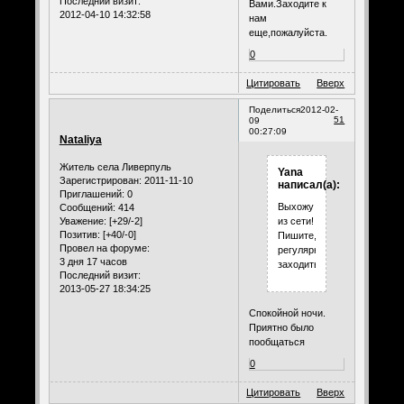
Последний визит:
Вами.Заходите к
2012-04-10 14:32:58
нам
еще,пожалуйста.
0
Цитировать
Вверх
Поделиться
2012-02-
51
09
00:27:09
Nataliya
Житель села Ливерпуль
Yana
Зарегистрирован
: 2011-11-10
написал(а):
Приглашений:
0
Выхожу
Сообщений:
414
Уважение:
[+29/-2]
из сети!
Позитив:
[+40/-0]
Пишите,буду
Провел на форуме:
регулярно
3 дня 17 часов
заходить!
Последний визит:
2013-05-27 18:34:25
Спокойной ночи.
Приятно было
пообщаться
0
Цитировать
Вверх