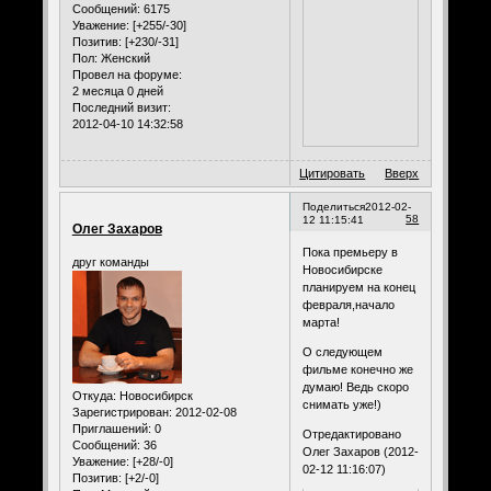
Сообщений:
6175
Уважение:
[+255/-30]
Позитив:
[+230/-31]
Пол:
Женский
Провел на форуме:
2 месяца 0 дней
Последний визит:
2012-04-10 14:32:58
Цитировать
Вверх
Поделиться
2012-02-
58
12 11:15:41
Олег Захаров
Пока премьеру в
друг команды
Новосибирске
планируем на конец
февраля,начало
марта!
О следующем
фильме конечно же
думаю! Ведь скоро
Откуда:
Новосибирск
снимать уже!)
Зарегистрирован
: 2012-02-08
Приглашений:
0
Отредактировано
Сообщений:
36
Олег Захаров (2012-
Уважение:
[+28/-0]
02-12 11:16:07)
Позитив:
[+2/-0]