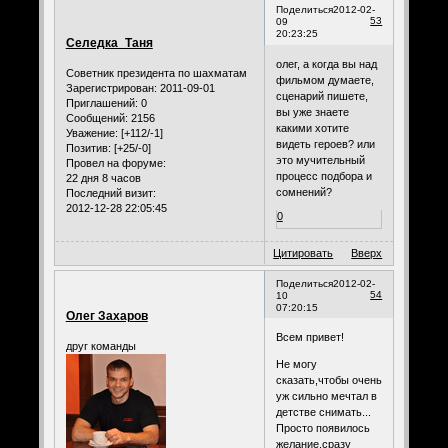
Поделиться
2012-02-
53
09
20:23:25
Селедка_Таня
олег, а когда вы над
Советник президента по шахматам
фильмом думаете,
Зарегистрирован
: 2011-09-01
сценарий пишете,
Приглашений:
0
вы уже знаете
Сообщений:
2156
какими хотите
Уважение:
[+112/-1]
видеть героев? или
Позитив:
[+25/-0]
это мучительный
Провел на форуме:
процесс подбора и
22 дня 8 часов
сомнений?
Последний визит:
2012-12-28 22:05:45
0
Цитировать
Вверх
Поделиться
2012-02-
54
10
07:20:15
Олег Захаров
Всем привет!
друг команды
Не могу
сказать,чтобы очень
уж сильно мечтал в
детстве снимать...
Просто появилось
желание,сразу