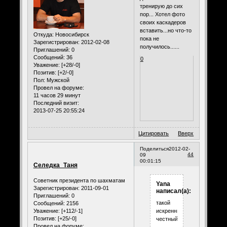
тренирую до сих
пор... Хотел фото
своих каскадеров
вставить...но что-то
Откуда:
Новосибирск
пока не
Зарегистрирован
: 2012-02-08
получилось......
Приглашений:
0
Сообщений:
36
0
Уважение:
[+28/-0]
Позитив:
[+2/-0]
Пол:
Мужской
Провел на форуме:
11 часов 29 минут
Последний визит:
2013-07-25 20:55:24
Цитировать
Вверх
Поделиться
2012-02-
44
09
00:01:15
Селедка_Таня
Советник президента по шахматам
Yana
Зарегистрирован
: 2011-09-01
написал(а):
Приглашений:
0
такой
Сообщений:
2156
Уважение:
[+112/-1]
искренний,такой
Позитив:
[+25/-0]
честный,обаятельный.
Провел на форуме: