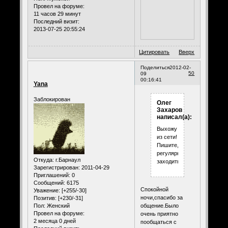
Провел на форуме:
11 часов 29 минут
Последний визит:
2013-07-25 20:55:24
Цитировать
Вверх
Поделиться
2012-02-
50
09
00:16:41
Yana
Заблокирован
Олег
Захаров
написал(а):
Выхожу
из сети!
Пишите,буду
регулярно
Откуда:
г.Барнаул
заходить!
Зарегистрирован
: 2011-04-29
Приглашений:
0
Сообщений:
6175
Спокойной
Уважение:
[+255/-30]
ночи,спасибо за
Позитив:
[+230/-31]
общение.Было
Пол:
Женский
Провел на форуме:
очень приятно
2 месяца 0 дней
пообщаться с