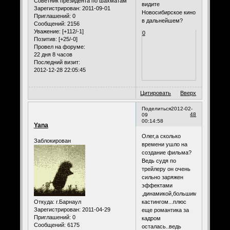
Советник президента по шахматам
видите
Зарегистрирован
: 2011-09-01
Новосибирское кино
Приглашений:
0
в дальнейшем?
Сообщений:
2156
Уважение:
[+112/-1]
0
Позитив:
[+25/-0]
Провел на форуме:
22 дня 8 часов
Последний визит:
2012-12-28 22:05:45
Цитировать
Вверх
Поделиться
2012-02-
48
09
00:14:58
Yana
Олег,а сколько
Заблокирован
времени ушло на
создание фильма?
Ведь судя по
трейлеру он очень
сильно заряжен
эффектами
,динамикой,большим
Откуда:
г.Барнаул
кастингом...плюс
Зарегистрирован
: 2011-04-29
еще романтика за
Приглашений:
0
кадром
Сообщений:
6175
осталась..ведь