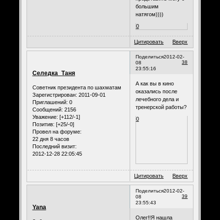
большим
натягом))))
0
Цитировать
Вверх
Поделиться
2012-02-
38
08
23:55:16
Селедка_Таня
А как вы в кино
Советник президента по шахматам
оказались после
Зарегистрирован
: 2011-09-01
лечебного дела и
Приглашений:
0
тренерской работы?
Сообщений:
2156
Уважение:
[+112/-1]
0
Позитив:
[+25/-0]
Провел на форуме:
22 дня 8 часов
Последний визит:
2012-12-28 22:05:45
Цитировать
Вверх
Поделиться
2012-02-
39
08
23:55:43
Yana
Олег!!Я нашла