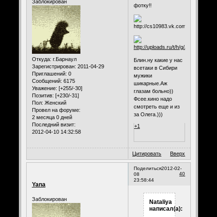
Заблокирован
фотку!!
Откуда:
г.Барнаул
Блин.ну какие у нас
Зарегистрирован
: 2011-04-29
всетаки в Сибири
Приглашений:
0
мужики
Сообщений:
6175
шикарные.Аж
Уважение:
[+255/-30]
глазам больно))
Позитив:
[+230/-31]
Фсее.кино надо
Пол:
Женский
смотреть еще и из
Провел на форуме:
за Олега.)))
2 месяца 0 дней
Последний визит:
+1
2012-04-10 14:32:58
Цитировать
Вверх
Поделиться
2012-02-
40
08
23:58:44
Yana
Заблокирован
Nataliya
написал(а):