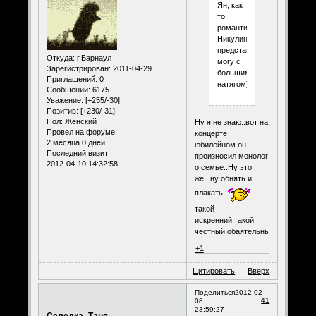
Ян, как
то
романтичного
Никулина
представить
Откуда:
г.Барнаул
могу с
Зарегистрирован
: 2011-04-29
большим
Приглашений:
0
натягом))))
Сообщений:
6175
Уважение:
[+255/-30]
Позитив:
[+230/-31]
Пол:
Женский
Ну я не знаю..вот на
Провел на форуме:
концерте
2 месяца 0 дней
юбилейном он
Последний визит:
произносил монолог
2012-04-10 14:32:58
о семье..Ну это
же...ну обнять и
плакать.
такой
искренний,такой
честный,обаятельный.
+1
Цитировать
Вверх
Поделиться
2012-02-
41
08
23:59:27
Селедка_Таня