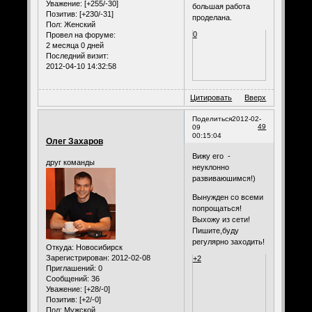
Уважение:
[+255/-30]
большая работа
Позитив:
[+230/-31]
проделана.
Пол:
Женский
0
Провел на форуме:
2 месяца 0 дней
Последний визит:
2012-04-10 14:32:58
Цитировать
Вверх
Поделиться
2012-02-
49
09
00:15:04
Олег Захаров
Вижу его -
друг команды
неуклонно
развиваюшимся!)
Вынужден со всеми
попрощаться!
Выхожу из сети!
Пишите,буду
регулярно заходить!
Откуда:
Новосибирск
Зарегистрирован
: 2012-02-08
+2
Приглашений:
0
Сообщений:
36
Уважение:
[+28/-0]
Позитив:
[+2/-0]
Пол:
Мужской