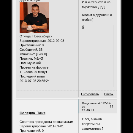
И в интернете и на
пиратских ДВД....
Фильм о дружбе и о
любви!)
0
Откуда:
Новосибирск
Зарегистрирован
: 2012-02-08
Приглашений:
0
Сообщений:
36
Уважение:
[+28/-0]
Позитив:
[+2/-0]
Пол:
Мужской
Провел на форуме:
11 часов 29 минут
Последний визит:
2013-07-25 20:55:24
Цитировать
Вверх
Поделиться
2012-02-
32
08
23:49:49
Селедка_Таня
Олег, а каким
Советник президента по шахматам
спортом вы
Зарегистрирован
: 2011-09-01
занимаетесь?
Приглашений:
0