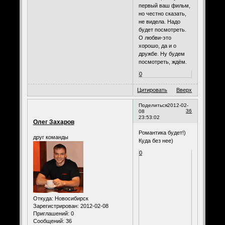
первый ваш фильм,
но честно сказать,
не видела. Надо
будет посмотреть.
О любви-это
хорошо, да и о
дружбе. Ну будем
посмотреть, ждём.
0
Цитировать
Вверх
Поделиться
2012-02-
36
08
23:53:02
Олег Захаров
Романтика будет!)
друг команды
Куда без нее)
0
Откуда:
Новосибирск
Зарегистрирован
: 2012-02-08
Приглашений:
0
Сообщений:
36