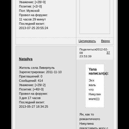
Уважение:
[+28/-0]
Позитив:
[+2/-0]
Пол:
Мужской
Провел на форуме:
11 часов 29 минут
Последний визит:
2013-07-25 20:55:24
Цитировать
Вверх
Поделиться
2012-02-
37
08
23:53:39
Nataliya
Житель села Ливерпуль
Yana
Зарегистрирован
: 2011-11-10
написал(а):
Приглашений:
0
Эхх
Сообщений:
414
Уважение:
[+29/-2]
жаль
Позитив:
[+40/-0]
что
Провел на форуме:
Никулина
3 дня 17 часов
мало)))
Последний визит:
2013-05-27 18:34:25
Ян, как то
романтичного
Никулина
представить могу с