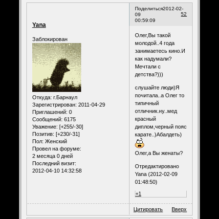
Поделиться
2012-02-
52
09
00:59:09
Yana
Олег,Вы такой
Заблокирован
молодой..4 года
занимаетесь кино.И
как надумали?
Мечтали с
детства?)))
слушайте люди)Я
почитала..а Олег то
Откуда:
г.Барнаул
типичный
Зарегистрирован
: 2011-04-29
отличник.ну..мед
Приглашений:
0
красный
Сообщений:
6175
диплом,черный пояс
Уважение:
[+255/-30]
Позитив:
[+230/-31]
карате..)Абалдеть)
Пол:
Женский
Провел на форуме:
Олег,а Вы женаты?
2 месяца 0 дней
Последний визит:
Отредактировано
2012-04-10 14:32:58
Yana (2012-02-09
01:48:50)
+1
Цитировать
Вверх