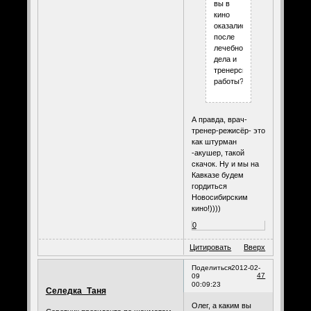
вы в
кино
оказались
после
лечебного
дела и
тренерской
работы?
А правда, врач-
тренер-режисёр- это
как штурман
-акушер, такой
скачок. Ну и мы на
Кавказе будем
гордиться
Новосибирским
кино!))))
0
Цитировать
Вверх
Поделиться
2012-02-
47
09
00:09:23
Селедка_Таня
Олег, а каким вы