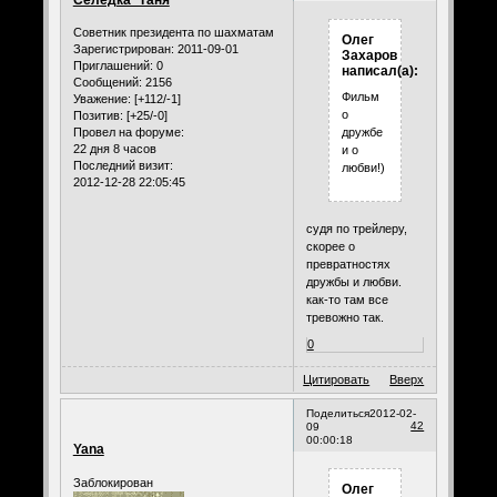
Советник президента по шахматам
Олег
Зарегистрирован
: 2011-09-01
Захаров
Приглашений:
0
написал(а):
Сообщений:
2156
Фильм
Уважение:
[+112/-1]
о
Позитив:
[+25/-0]
Провел на форуме:
дружбе
22 дня 8 часов
и о
Последний визит:
любви!)
2012-12-28 22:05:45
судя по трейлеру,
скорее о
превратностях
дружбы и любви.
как-то там все
тревожно так.
0
Цитировать
Вверх
Поделиться
2012-02-
42
09
00:00:18
Yana
Заблокирован
Олег