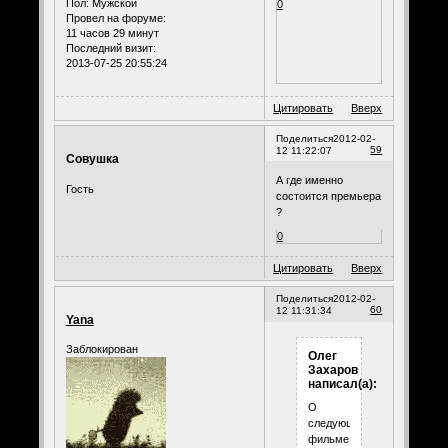
Пол:
Мужской
0
Провел на форуме:
11 часов 29 минут
Последний визит:
2013-07-25 20:55:24
Цитировать
Вверх
Поделиться
2012-02-
59
12 11:22:07
Совушка
А где именно
Гость
состоится премьера
?
0
Цитировать
Вверх
Поделиться
2012-02-
60
12 11:31:34
Yana
Заблокирован
Олег
Захаров
написал(а):
О
следующем
фильме