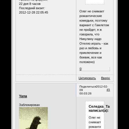
22 дня 8 часов
Последний визит:
Олег не снимает
2012-12-28 22:05:45
романтические
комедьки, поэтому
вариант с Гамлетом
не пройдет, я ж
говорила, что
Никулину надо
Отелло играть - как
раз и любовь и
приключение и
боевик, все как
положено)
0
Цитировать
Вверх
Поделиться
2012-02-
45
09
00:03:26
Yana
Заблокирован
Селедка_Таня
написал(а):
Олег не
снимает
романтические