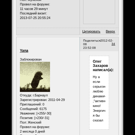
Провел на форуме:
11 часов 29 минут
Последний визит:
2013-07-25 20:55:24
Цитировать
Вверх
Поделиться
2012-02-
34
08
23:52:08
Yana
Заблокирован
Олег
Захаров
написал(а):
Ну а
если
серьезнее,то
люблю
Откуда:
г.Барнаул
динамичное
Зарегистрирован
: 2011-04-29
,"активное"
Приглашений:
0
кино!
Сообщений:
6175
Энергичное
Уважение:
[+255/-30]
я бы
Позитив:
[+230/-31]
сказал
Пол:
Женский
Провел на форуме:
2 месяца 0 дней