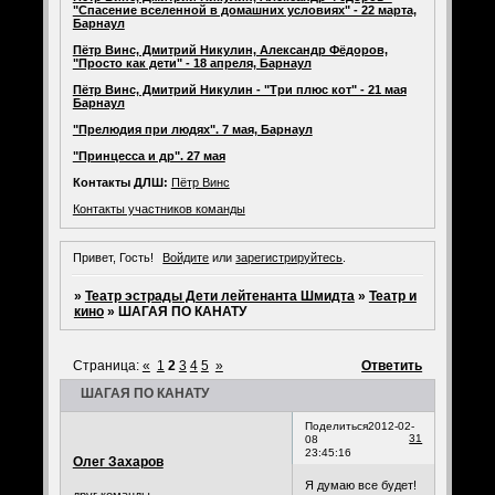
"Спасение вселенной в домашних условиях" - 22 марта,
Барнаул
Пётр Винс, Дмитрий Никулин, Александр Фёдоров,
"Просто как дети" - 18 апреля, Барнаул
Пётр Винс, Дмитрий Никулин - "Три плюс кот" - 21 мая
Барнаул
"Прелюдия при людях". 7 мая, Барнаул
"Принцесса и др". 27 мая
Контакты ДЛШ:
Пётр Винс
Контакты участников команды
Привет, Гость!
Войдите
или
зарегистрируйтесь
.
»
Театр эстрады Дети лейтенанта Шмидта
»
Театр и
кино
»
ШАГАЯ ПО КАНАТУ
Страница:
«
1
2
3
4
5
»
Ответить
ШАГАЯ ПО КАНАТУ
Поделиться
2012-02-
31
08
23:45:16
Олег Захаров
Я думаю все будет!
друг команды