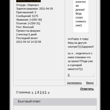
конечно
Откуда:
г.Барнаул
же
Зарегистрирован
: 2011-04-29
думаю!
Приглашений:
0
Ведь
Сообщений:
6175
скоро
Уважение:
[+255/-30]
снимать
Позитив:
[+230/-31]
уже!)
Пол:
Женский
Провел на форуме:
2 месяца 0 дней
Последний визит:
ого!!одну я годку
2012-04-10 14:32:58
беру,на другую
смотрю?)))Здорово!!
ну и ...поделиться с
нами планами.что
за проект?Поди уже
и сценарий
имеется?)))
0
Цитировать
Вверх
Ответить
Страница:
«
1
2
3
4
5
»
Быстрый ответ