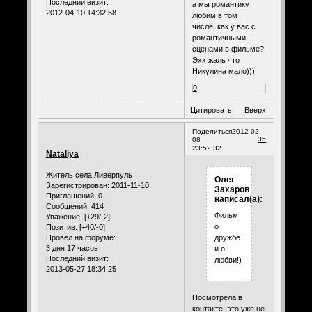
Последний визит:
а мы романтику
2012-04-10 14:32:58
любим в том
числе..как у вас с
романтичными
сценами в фильме?
Эхх жаль что
Никулина мало)))
0
Цитировать
Вверх
Поделиться
2012-02-
35
08
23:52:32
Nataliya
Житель села Ливерпуль
Олег
Зарегистрирован
: 2011-11-10
Захаров
Приглашений:
0
написал(а):
Сообщений:
414
Фильм
Уважение:
[+29/-2]
о
Позитив:
[+40/-0]
Провел на форуме:
дружбе
3 дня 17 часов
и о
Последний визит:
любви!)
2013-05-27 18:34:25
Посмотрела в
контакте, это уже не