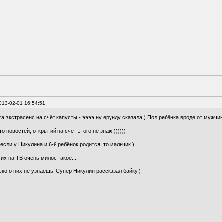
013-02-01 16:54:51
та экстрасенс на счёт капусты - ээээ ну ерунду сказала.) Пол ребёнка вроде от мужчин
то новостей, открытий на счёт этого не знаю.))))))
если у Никулина и 6-й ребёнок родится, то мальчик.)
их на ТВ очень милое такое....
ько о них не узнаешь! Супер Никулин рассказал байку.)