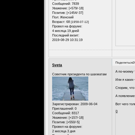
Сообщений:
7839
Уважение:
[+579/-18]
Позитив:
[+1454/-37]
Пол:
Женский
Возраст:
68
[1958-07-12]
Провел на форуме:
4 месяца 19 дней
Последний визит:
2019-08-29 10:31:19
Поделиться
2
Sveta
А по-моему 
Советник президента по шахматам
Или я каких-
Спорим, что 
А появление 
Зарегистрирован
: 2009-06-04
Вот чего тол
Приглашений:
0
0
Сообщений:
8317
Уважение:
[+157/-18]
Позитив:
[+550/-5]
Провел на форуме:
2 месяца 3 дня