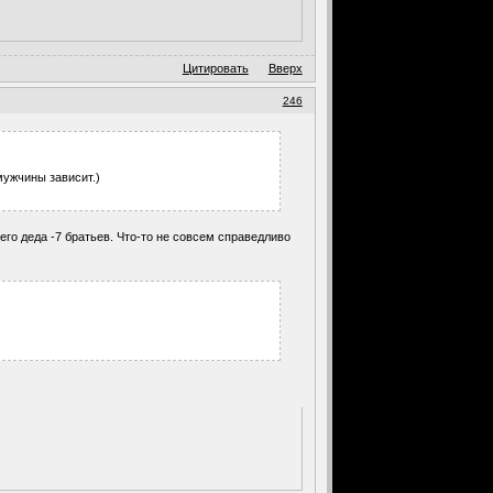
Цитировать
Вверх
246
мужчины зависит.)
оего деда -7 братьев. Что-то не совсем справедливо