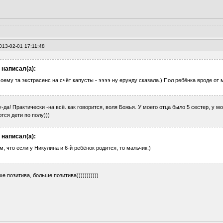
013-02-01 17:11:48
 написал(а):
оему та экстрасенс на счёт капусты - ээээ ну ерунду сказала.) Пол ребёнка вроде от 
да! Практически -на всё. как говорится, воля Божья. У моего отца было 5 сестер, у м
тся дети по полу)))
 написал(а):
, что если у Никулина и 6-й ребёнок родится, то мальчик.)
е позитива, больше позитива)))))))))))