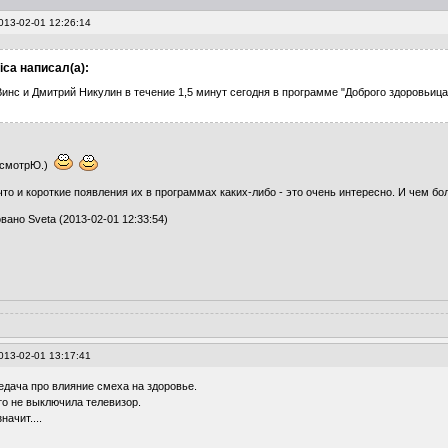
013-02-01 12:26:14
ica написал(а):
инс и Дмитрий Никулин в течение 1,5 минут сегодня в программе "Доброго здоровьица
осмотрЮ.)
что и короткие появления их в программах каких-либо - это очень интересно. И чем бо
вано Sveta (2013-02-01 12:33:54)
013-02-01 13:17:41
едача про влияние смеха на здоровье.
то не выключила телевизор.
ачит....