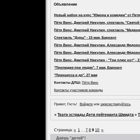
Объявление
Новый набор на курс "Юмора и комедии" от Петр
Пётр Винс, Дмитрий Никулин, спектакль "Святой 
Пётр Винс, Дмитрий Никулин, спектакль "Медведь
Спектакль "Дуры" - 15 мая, Барнаул
Пётр Винс, Дмитрий Никулин, Александр Федоров
Пётр Винс, Дмитрий Никулин, Александр Фёдоров,
Пётр Винс, Дмитрий Никулин - "Три плюс кот" - 
"Прелюдия при людях". 7 мая, Барнаул
"Принцесса и др". 27 мая
Контакты ДЛШ:
Пётр Винс
Контакты участников команды
Привет, Гость!
Войдите
или
зарегистрируйтесь
.
»
Театр эстрады Дети лейтенанта Шмидта
»
Страница:
«
1
…
7
8
9
10
»
Даёшь "детей"!