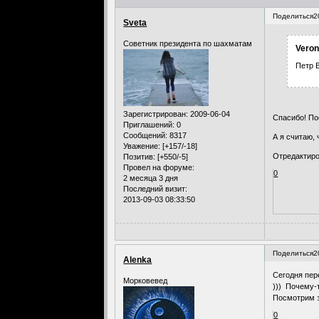
Поделиться
2
Sveta
Советник президента по шахматам
Veron
Петр В
Зарегистрирован
: 2009-06-04
Спасибо! П
Приглашений:
0
Сообщений:
8317
А я считаю, 
Уважение:
[+157/-18]
Отредактиро
Позитив:
[+550/-5]
Провел на форуме:
0
2 месяца 3 дня
Последний визит:
2013-09-03 08:33:50
Поделиться
2
Alenka
Сегодня пер
Морковевед
))) Почему-
Посмотрим зн
0