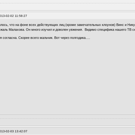
013-02-02 11:58:27
лось, что на фоне всех действующих лиц (кроме замечательных клоунов) Винс и Нику
жаль Малахова. Он много изучил и доволен увжения. Видимо специфика нашего ТВ се
я согласна. Скорее всего мальчик. Вот через полгодика.....
013-02-03 13:42:07