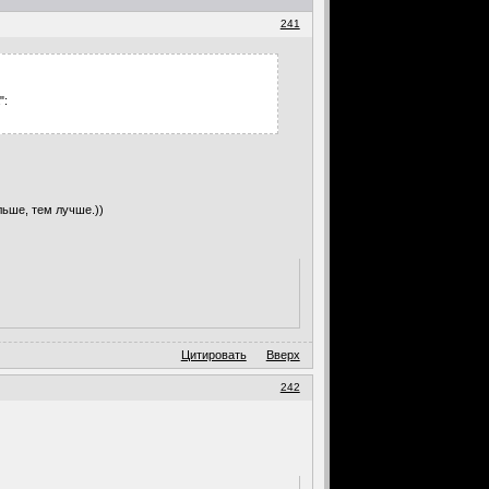
241
":
льше, тем лучше.))
Цитировать
Вверх
242