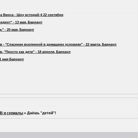
а Винса - Шоу историй-4 22 сентября
идиот" - 13 мая, Барнаул
" - 20 мая, Барнаул
 - "Спасение вселенной в домашних условиях" - 22 марта, Барнаул
 "Просто как дети" - 18 апреля, Барнаул
21 мая Барнаул
ТВ и сериалы
»
Даёшь "детей"!