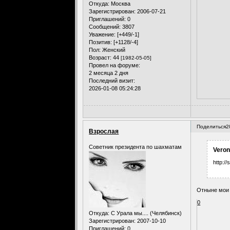
Откуда:
Москва
Зарегистрирован
: 2006-07-21
Приглашений:
0
Сообщений:
3807
Уважение:
[+449/-1]
Позитив:
[+1128/-4]
Пол:
Женский
Возраст:
44
[1982-05-05]
Провел на форуме:
2 месяца 2 дня
Последний визит:
2026-01-08 05:24:28
Поделиться
2
Взрослая
Советник президента по шахматам
Veron
http://
Отныне мои д
0
Откуда:
С Урала мы.... (Челябинск)
Зарегистрирован
: 2007-10-10
Приглашений:
0