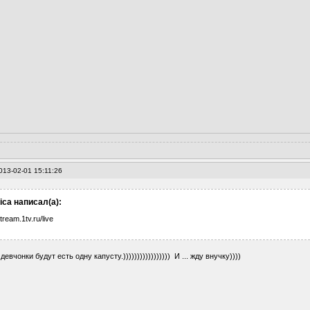
013-02-01 15:11:26
ica написал(а):
stream.1tv.ru/live
евчонки будут есть одну капусту.))))))))))))))))) И ... жду внучку))))