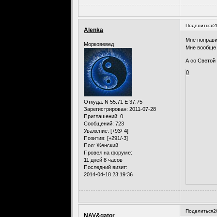
Поделиться
2
Alenka
Мне понрави
Морковевед
Мне вообще 
А со Светой 
0
Откуда:
N 55.71 E 37.75
Зарегистрирован
: 2011-07-28
Приглашений:
0
Сообщений:
723
Уважение:
[+93/-4]
Позитив:
[+291/-3]
Пол:
Женский
Провел на форуме:
11 дней 8 часов
Последний визит:
2014-04-18 23:19:36
Поделиться
2
NAV&gator