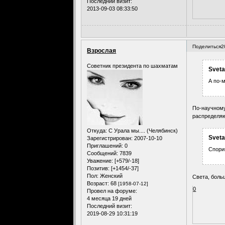
Последний визит:
2013-09-03 08:33:50
Поделиться
2
Взрослая
Советник президента по шахматам
Sveta
А по-м
По-научному-
распределяю
Откуда:
С Урала мы.... (Челябинск)
Sveta
Зарегистрирован
: 2007-10-10
Приглашений:
0
Спорим
Сообщений:
7839
Уважение:
[+579/-18]
Позитив:
[+1454/-37]
Пол:
Женский
Света, больш
Возраст:
68
[1958-07-12]
0
Провел на форуме:
4 месяца 19 дней
Последний визит:
2019-08-29 10:31:19