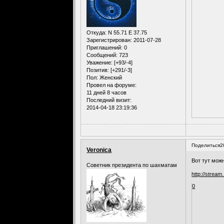
Откуда:
N 55.71 E 37.75
Зарегистрирован
: 2011-07-28
Приглашений:
0
Сообщений:
723
Уважение:
[+93/-4]
Позитив:
[+291/-3]
Пол:
Женский
Провел на форуме:
11 дней 8 часов
Последний визит:
2014-04-18 23:19:36
Поделиться
2
Veronica
Вот тут мож
Советник президента по шахматам
http://stream.
0