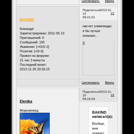
Цитировать
Вверх
Поделиться
2013-11-
15
10
09:21:01
BAKIND
насчет олимпиады:
Команда!
я бы лучше
Зарегистрирован
: 2011-05-13
попилил...
Приглашений:
0
Сообщений:
155
0
Уважение:
[+415/-2]
Позитив:
[+0/-0]
Провел на форуме:
21 час 3 минуты
Последний визит:
2013-11-25 20:26:15
Цитировать
Вверх
Поделиться
2013-11-
16
10
09:24:04
Elenika
Морковевед
BAKIND
написал(а):
Вообще,
мне
нравится