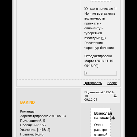
Ух, как я понимаю !!!
Но... не всегда есть
возможность
приехать к
оппоненту и
"упереться
взглядом" ))))
Расстояния
чересчур большие...
Отредактировано
Марта (2013-11-10
09:16:00)
0
Цитировать
Вверх
Поделиться
2013-11-
11
10
09:12:04
BAKIND
Команда!
Взрослая
Зарегистрирован
: 2011-05-13
написал(а):
Приглашений:
0
Очень
Сообщений:
155
Уважение:
[+415/-2]
расстроена
Позитив:
[+0/-0]
отменой