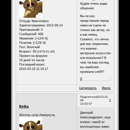
будем очень рады
общению.
Вы не раз
представали перед
Откуда:
Красноярск
Зарегистрирован
: 2013-09-14
нами на сцене не
Приглашений:
0
только как актер, но
Сообщений:
468
и как певец.
Уважение:
[+124/-0]
Скажите, что лично
Позитив:
[+133/-0]
для вас первичнее,
Пол:
Женский
что важнее -
Возраст:
50
[1976-01-29]
актерское искусство
Провел на форуме:
или вокальное? В
10 дней 14 часов
чем, на ваш взгляд,
Последний визит:
вы наиболее
2015-03-15 11:16:17
проявили себЯ?
0
Цитировать
Вверх
Поделиться
2013-11-
3
08
13:03:57
Belka
Дмитрий
Житель села Ливерпуль
Александрович, еще
вопрос: какой из
воплощенных вами