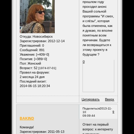
прошлом году
проходил анонс
Вашей сольной
программы "И смех,
и слёзы", которая
была отменена, как
я думаю, по вполне
понятным всем
Откуда:
Новосибирск
причинам. Будете
Зарегистрирован
: 2012-12-14
ли возвращаться к
Приглашений:
0
этому проекту в
Сообщений:
891
Уважение:
[+409/-0]
будущем ?
Позитив:
[+389/-0]
0
Пол:
Женский
Возраст:
52
[1974-07-01]
Провел на форуме:
2 месяца 24 дня
Последний визит:
2014-06-15 18:20:34
Цитировать
Вверх
Поделиться
2013-11-
9
10
09:09:44
BAKIND
Ответ на первый
Команда!
вопрос: к интернету
Зарегистрирован
: 2011-05-13