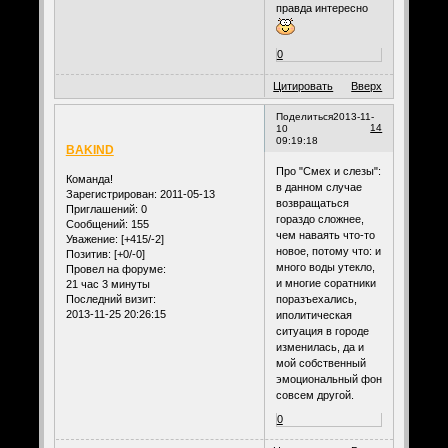
правда интересно
0
Цитировать
Вверх
Поделиться
2013-11-
14
10
09:19:18
BAKIND
Про "Смех и слезы":
Команда!
в данном случае
Зарегистрирован
: 2011-05-13
возвращаться
Приглашений:
0
гораздо сложнее,
Сообщений:
155
чем наваять что-то
Уважение:
[+415/-2]
новое, потому что: и
Позитив:
[+0/-0]
много воды утекло,
Провел на форуме:
и многие соратники
21 час 3 минуты
поразъехались,
Последний визит:
2013-11-25 20:26:15
иполитическая
ситуация в городе
изменилась, да и
мой собственный
эмоциональный фон
совсем другой.
0