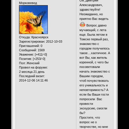
Ой, Дмитрий
Морковевед
Александрович,
здравствуйте!
Неожиданно, но
приятно Вас видеть
Вопрос давно
мучающий, с лета
еще. Была летом в
Откуда:
Красноярск
Томске первый раз,
Зарегистрирован
: 2012-10-03
знакомство с
Приглашений:
0
городом получилось
Сообщений:
1569
такое....хаотичное. А
Уважение:
[+411/-0]
вот Вы, как житель
Позитив:
[+253/-0]
коренной, с чего бы
Пол:
Женский
посоветовали
Провел на форуме:
начать знакомство с
2 месяца 21 день
Последний визит:
Вашим городом,
2014-12-06 14:11:46
чтоб почувствовать
его уникальность и
неповторимость? А
если бы Ваши гости
попросили Вас
провести
экскурсию, смогли
бы?
Простите, что
вопрос не о
творчестве, но мне