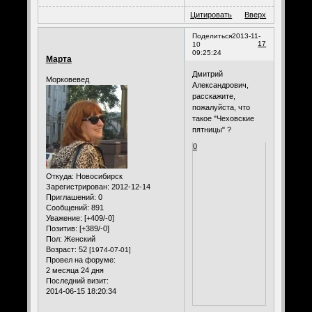
Цитировать
Вверх
Поделиться
2013-11-
17
10
09:25:24
Марта
Дмитрий
Морковевед
Александрович,
расскажите,
пожалуйста, что
такое "Чеховские
пятницы" ?
0
Откуда:
Новосибирск
Зарегистрирован
: 2012-12-14
Приглашений:
0
Сообщений:
891
Уважение:
[+409/-0]
Позитив:
[+389/-0]
Пол:
Женский
Возраст:
52
[1974-07-01]
Провел на форуме:
2 месяца 24 дня
Последний визит:
2014-06-15 18:20:34