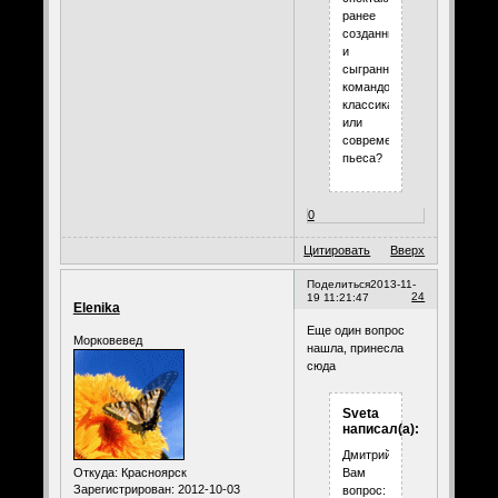
ранее
созданных
и
сыгранных
командой,
классика
или
современая
пьеса?
0
Цитировать
Вверх
Поделиться
2013-11-
24
19 11:21:47
Elenika
Еще один вопрос
Морковевед
нашла, принесла
сюда
Sveta
написал(а):
Дмитрий,
Откуда:
Красноярск
Вам
Зарегистрирован
: 2012-10-03
вопрос: