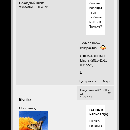
Последний визит:
больше
2014-06-15 18:20:34
посещать
твои
любимые
места в
Томске?"
Томск - город
контрастов !
Отредактировано
Марта (2013-11-10
09:55:23)
0
Цитировать
Вверх
Поделиться
2013-11-
22
18
18:27:47
Elenika
Морковевед
BAKIND
написал(а):
Elenika,
рискните...