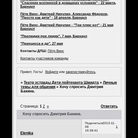
"Спасение вселенной в домашних условиях" - 22 марта,
Барнаул
Пётр Винс, Дмитрий Никулин, Александр Фёдоров,
"Просто как дети" - 18 апреля, Барнаул
Пётр Винс, Дмитрий Никулин - "Три плюс кот" - 21 мая
Барнаул
"Прелюдия при людях". 7 мая, Барнаул
"Принцесса и др". 27 мая
Контакты ДЛШ:
Пётр Винс
Контакты участников команды
Привет, Гость!
Войдите
или
зарегистрируйтесь
.
»
Театр эстрады Дети лейтенанта Шмидта
»
Личные
темы для общения
»
Хочу спросить Дмитрия
Бакина.
Страница:
1
2
»
Ответить
Хочу спросить Дмитрия Бакина.
Поделиться
2013-11-
1
06
16:39:41
Elenika