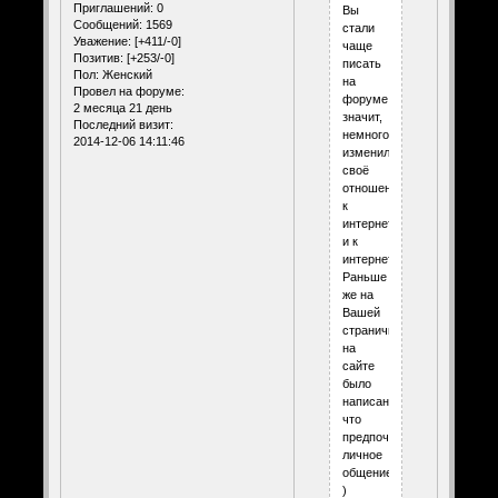
Приглашений:
0
Вы
Сообщений:
1569
стали
Уважение:
[+411/-0]
чаще
Позитив:
[+253/-0]
писать
Пол:
Женский
на
Провел на форуме:
форуме,
2 месяца 21 день
значит,
Последний визит:
немного
2014-12-06 14:11:46
изменили
своё
отношение
к
интернету
и к
интернетобщению?
Раньше
же на
Вашей
страничке
на
сайте
было
написано,
что
предпочитаете
личное
общение.
)