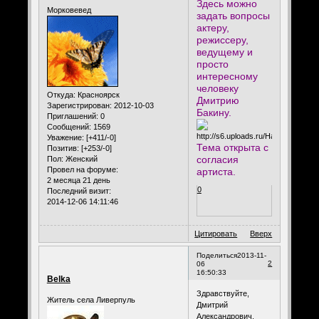
Здесь можно
Морковевед
задать вопросы
актеру,
режиссеру,
ведущему и
просто
интересному
человеку
Откуда:
Красноярск
Дмитрию
Зарегистрирован
: 2012-10-03
Бакину.
Приглашений:
0
Сообщений:
1569
Уважение:
[+411/-0]
Тема открыта с
Позитив:
[+253/-0]
согласия
Пол:
Женский
Провел на форуме:
артиста.
2 месяца 21 день
0
Последний визит:
2014-12-06 14:11:46
Цитировать
Вверх
Поделиться
2013-11-
2
06
16:50:33
Belka
Здравствуйте,
Житель села Ливерпуль
Дмитрий
Александрович,