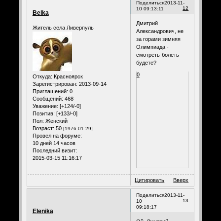
Поделиться
2013-11-
12
10 09:13:11
Belka
Дмитрий
Житель села Ливерпуль
Александрович, не
за горами зимняя
Олимпиада -
смотреть-болеть
будете?
0
Откуда:
Красноярск
Зарегистрирован
: 2013-09-14
Приглашений:
0
Сообщений:
468
Уважение:
[+124/-0]
Позитив:
[+133/-0]
Пол:
Женский
Возраст:
50
[1976-01-29]
Провел на форуме:
10 дней 14 часов
Последний визит:
2015-03-15 11:16:17
Цитировать
Вверх
Поделиться
2013-11-
13
10
09:18:17
Elenika