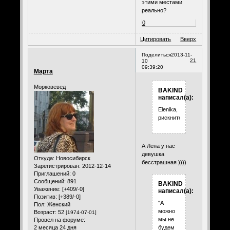
этими местами
реально?
0
Цитировать
Вверх
Поделиться
2013-11-
21
10
09:39:20
Марта
Морковевед
BAKIND
написал(а):
Elenika,
рискните...
А Лена у нас
девушка
Откуда:
Новосибирск
бесстрашная ))))
Зарегистрирован
: 2012-12-14
Приглашений:
0
Сообщений:
891
BAKIND
Уважение:
[+409/-0]
написал(а):
Позитив:
[+389/-0]
"А
Пол:
Женский
можно
Возраст:
52
[1974-07-01]
мы не
Провел на форуме:
2 месяца 24 дня
будем