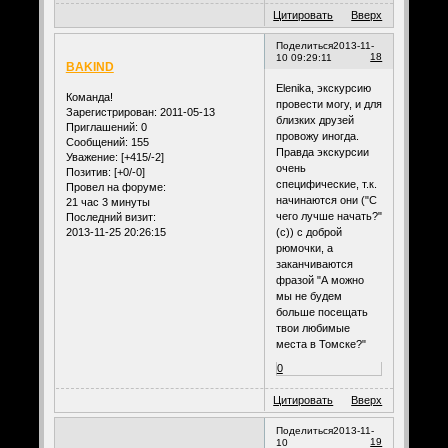
Цитировать
Вверх
Поделиться
2013-11-
18
10 09:29:11
BAKIND
Elenika, экскурсию
Команда!
провести могу, и для
Зарегистрирован
: 2011-05-13
близких друзей
Приглашений:
0
провожу иногда.
Сообщений:
155
Правда экскурсии
Уважение:
[+415/-2]
очень
Позитив:
[+0/-0]
специфические, т.к.
Провел на форуме:
начинаются они ("С
21 час 3 минуты
чего лучше начать?"
Последний визит:
2013-11-25 20:26:15
(с)) с доброй
рюмочки, а
заканчиваются
фразой "А можно
мы не будем
больше посещать
твои любимые
места в Томске?"
0
Цитировать
Вверх
Поделиться
2013-11-
19
10