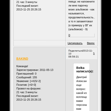
певца: не напомните
21 час 3 минуты
ли мне парочку
Последний визит:
2013-11-25 20:26:15
моих альбомов - как
называются,
продолжительность...
а то я запамятовал
(к примеру у ВГ их
(альбомов) - 9)
0
Цитировать
Вверх
Поделиться
2013-11-
5
10
08:59:21
BAKIND
Команда!
Belka
Зарегистрирован
: 2011-05-13
написал(а):
Приглашений:
0
Дмитрий
Сообщений:
155
Уважение:
[+415/-2]
Александрович,
Позитив:
[+0/-0]
еще
Провел на форуме:
вопрос:
21 час 3 минуты
какой из
Последний визит:
воплощенных
2013-11-25 20:26:15
вами
персонажей
вам