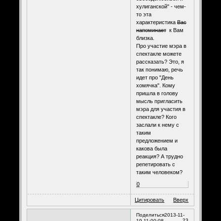
хулиганской" - чем-
то эта
характеристика
Вас
напоминает
к Вам
близка.
Про участие мэра в
спектакле можете
рассказать? Это, я
так понимаю, речь
идет про "День
хомячка". Кому
пришла в голову
мысль пригласить
мэра для участия в
спектакле? Кого
заслали к нему с
таким
предложением и
какова была
реакция? А трудно
репетировать с
таким человеком?
0
Цитировать
Вверх
Поделиться
2013-11-
23
19 11:00:08