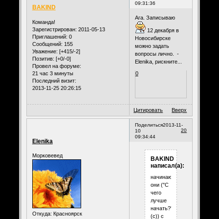
09:31:36
BAKIND
Ага. Записываю
Команда!
Зарегистрирован
: 2011-05-13
12 декабря в
Приглашений:
0
Новосибирске
Сообщений:
155
можно задать
Уважение:
[+415/-2]
вопросы лично. -
Позитив:
[+0/-0]
Elenika, рискните...
Провел на форуме:
21 час 3 минуты
0
Последний визит:
2013-11-25 20:26:15
Цитировать
Вверх
Поделиться
2013-11-
20
10
09:34:44
Elenika
Морковевед
BAKIND
написал(а):
начинаются
они ("С
чего
лучше
начать?"
Откуда:
Красноярск
(с)) с