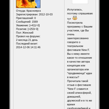
Испугалась,
Откуда:
Красноярск
поэтому спрашиваю
Зарегистрирован
: 2012-10-03
Приглашений:
0
тут
Сообщений:
1569
Посмотрела
Уважение:
[+411/-0]
программу с Вашим
Позитив:
[+253/-0]
участием, где Вы
Пол:
Женский
очень
Провел на форуме:
заинтересованно
2 месяца 21 день
говорите о
Последний визит:
театральном
2014-12-06 14:11:46
фестивале New F.
Вы к нему имеете
какое-то отношение
в качестве автора
концепции или
организатора или
"продвиженца" идеи
в массы?
Прочитала такой
отзыв о фестивале
"New F славится
своей атмосферой,
домашней,
дружеской и в то же
время
свободолюбивой и