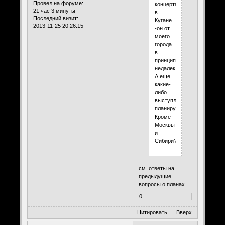
Провел на форуме:
концерта
21 час 3 минуты
в
Последний визит:
Кугане
2013-11-25 20:26:15
-он от
моего
города
в
принципе
недалек.
А еще
какие-
либо
выступления
планируются?
Кроме
Москвы
и
Сибири?))))
см. ответы на
предыдущие
вопросы о планах.
0
Цитировать
Вверх