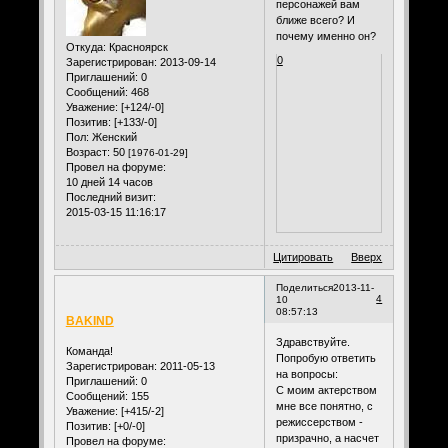
персонажей вам
ближе всего? И
почему именно он?
Откуда:
Красноярск
0
Зарегистрирован
: 2013-09-14
Приглашений:
0
Сообщений:
468
Уважение:
[+124/-0]
Позитив:
[+133/-0]
Пол:
Женский
Возраст:
50
[1976-01-29]
Провел на форуме:
10 дней 14 часов
Последний визит:
2015-03-15 11:16:17
Цитировать
Вверх
Поделиться
2013-11-
4
10
08:57:13
BAKIND
Здравствуйте.
Команда!
Попробую ответить
Зарегистрирован
: 2011-05-13
на вопросы:
Приглашений:
0
С моим актерством
Сообщений:
155
мне все понятно, с
Уважение:
[+415/-2]
режиссерством -
Позитив:
[+0/-0]
призрачно, а насчет
Провел на форуме: