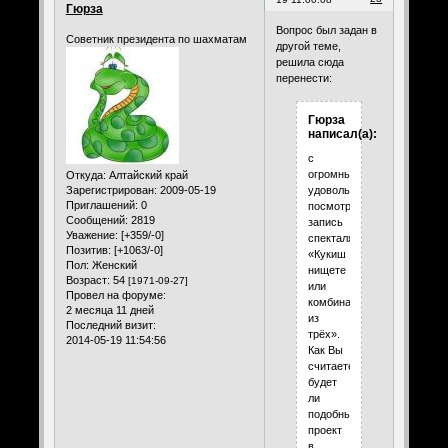
Гюрза
Вопрос был задан в
Советник президента по шахматам
другой теме,
решила сюда
перенести:
Гюрза
написал(а):
с
огромным
Откуда:
Алтайский край
Зарегистрирован
: 2009-05-19
удовольствием
Приглашений:
0
посмотрела
Сообщений:
2819
запись
Уважение:
[+359/-0]
спекталя
Позитив:
[+1063/-0]
«Кукиш
Пол:
Женский
нищете
Возраст:
54
[1971-09-27]
или
Провел на форуме:
комбинация
2 месяца 11 дней
из
Последний визит:
трёх».
2014-05-19 11:54:56
Как Вы
считаете,
будет
ли
подобный
проект
в