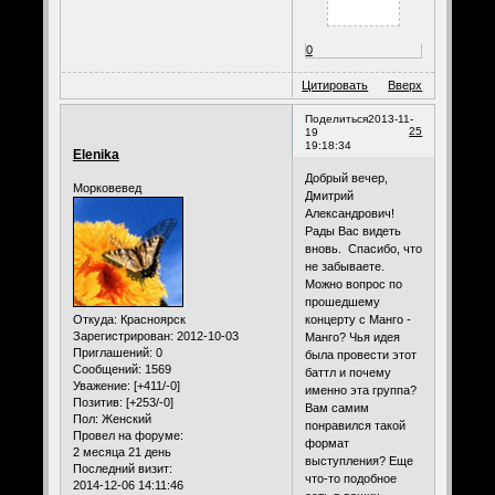
0
Цитировать
Вверх
Поделиться
2013-11-
25
19
19:18:34
Elenika
Добрый вечер,
Морковевед
Дмитрий
Александрович!
Рады Вас видеть
вновь. Спасибо, что
не забываете.
Можно вопрос по
прошедшему
Откуда:
Красноярск
концерту с Манго -
Зарегистрирован
: 2012-10-03
Манго? Чья идея
Приглашений:
0
была провести этот
Сообщений:
1569
баттл и почему
Уважение:
[+411/-0]
именно эта группа?
Позитив:
[+253/-0]
Вам самим
Пол:
Женский
понравился такой
Провел на форуме:
формат
2 месяца 21 день
выступления? Еще
Последний визит:
что-то подобное
2014-12-06 14:11:46