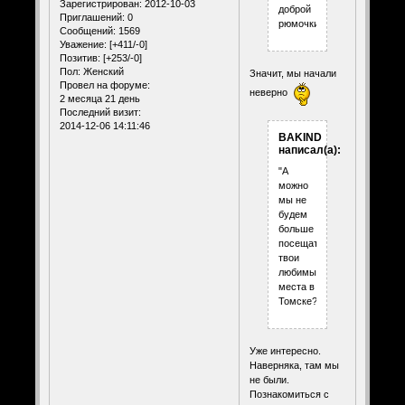
Зарегистрирован
: 2012-10-03
доброй
Приглашений:
0
рюмочки
Сообщений:
1569
Уважение:
[+411/-0]
Позитив:
[+253/-0]
Пол:
Женский
Значит, мы начали
Провел на форуме:
неверно
2 месяца 21 день
Последний визит:
2014-12-06 14:11:46
BAKIND
написал(а):
"А
можно
мы не
будем
больше
посещать
твои
любимые
места в
Томске?"
Уже интересно.
Наверняка, там мы
не были.
Познакомиться с