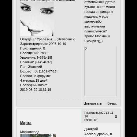
отменой концерта в
Кугане -он от моего
города в принципе
недалек. А еще
какие-либо
выступления
планируются?
Кроме Москвы и
Откуда:
С Урала мы.... (Челябинск)
Сибири?))))
Зарегистрирован
: 2007-10-10
Приглашений:
0
0
Сообщений:
7839
Уважение:
[+579/-18]
Позитив:
[+1454/-37]
Пол:
Женский
Возраст:
68
[1958-07-12]
Провел на форуме:
4 месяца 19 дней
Последний визит:
2019-08-29 10:31:19
Цитировать
Вверх
Поделиться
2013-11-
8
10
09:06:18
Марта
Дмитрий
Морковевед
Александрович, в