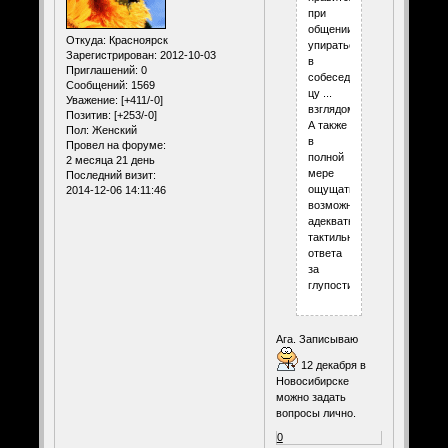
при
общении
Откуда:
Красноярск
упираться
Зарегистрирован
: 2012-10-03
в
Приглашений:
0
собеседника/
Сообщений:
1569
цу ...
Уважение:
[+411/-0]
взглядом!!!
Позитив:
[+253/-0]
А также
Пол:
Женский
в
Провел на форуме:
полной
2 месяца 21 день
мере
Последний визит:
ощущать
2014-12-06 14:11:46
возможность
адекватного
тактильного
ответа
за
глупости.
Ага. Записываю
12 декабря в
Новосибирске
можно задать
вопросы лично.
0