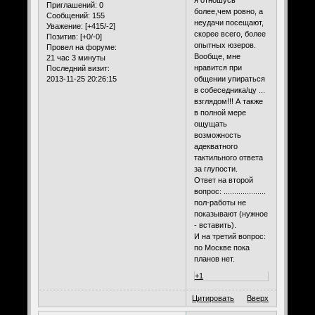
я отношусь
Приглашений:
0
более,чем ровно, а
Сообщений:
155
неудачи посещают,
Уважение:
[+415/-2]
скорее всего, более
Позитив:
[+0/-0]
опытных юзеров.
Провел на форуме:
Вообще, мне
21 час 3 минуты
нравится при
Последний визит:
2013-11-25 20:26:15
общении упираться
в собеседника/цу ...
взглядом!!! А также
в полной мере
ощущать
возможность
адекватного
тактильного ответа
за глупости.
Ответ на второй
вопрос: ....................
пол-работы не
показывают (нужное
- вставить).
И на третий вопрос:
по Москве пока
планов нет.
+1
Цитировать
Вверх