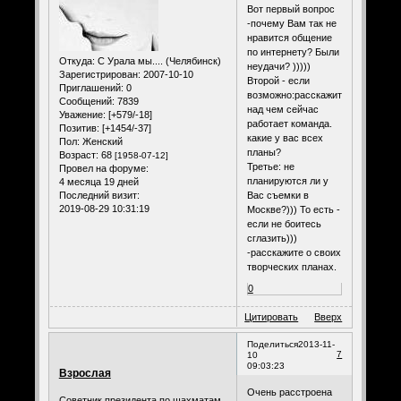
Вот первый вопрос
-почему Вам так не
нравится общение
по интернету? Были
Откуда:
С Урала мы.... (Челябинск)
неудачи? )))))
Зарегистрирован
: 2007-10-10
Второй - если
Приглашений:
0
возможно:расскажите,
Сообщений:
7839
над чем сейчас
Уважение:
[+579/-18]
работает команда.
Позитив:
[+1454/-37]
какие у вас всех
Пол:
Женский
планы?
Возраст:
68
[1958-07-12]
Третье: не
Провел на форуме:
планируются ли у
4 месяца 19 дней
Последний визит:
Вас съемки в
2019-08-29 10:31:19
Москве?))) То есть -
если не боитесь
сглазить)))
-расскажите о своих
творческих планах.
0
Цитировать
Вверх
Поделиться
2013-11-
7
10
09:03:23
Взрослая
Очень расстроена
Советник президента по шахматам