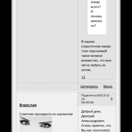
ближе
всего?
И
почему
именно
он?
В нашем
скоротечном жанре
этих персонажей
такое великое
множество, что мне
легче любить их
оптом.
+1
Цитировать
Вверх
Поделиться
2013-11-
6
10
09:00:56
Взрослая
Добрый день,
Советник президента по шахматам
Дмитрий
Александрович.
Очень приятно, что
Вы нас посетили)))