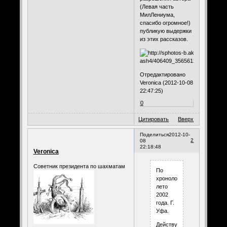
(Левая часть
МилЛениума,
спасибо огромное!)
публикую выдержки
из этих рассказов.
Отредактировано
Veronica (2012-10-08
22:47:25)
0
Цитировать
Вверх
Поделиться
2012-10-
2
08
22:18:48
Veronica
Советник президента по шахматам
По
хронологии:
лето
2002
года. Г.
Уфа.
Действующие