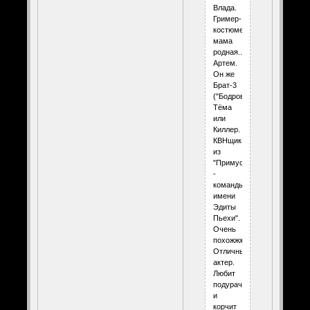
Влада.
Гример-
костюмер-
мама
родная...
Артем.
Он же
Брат-3
("Бодров"),
Тёма
или
Киллер.
КВНщик
из
"Примуса
-
команды
имени
Эдиты
Пьехи".
Очень
похожжж.
Отличный
актер.
Любит
подурачиться
и
корчит