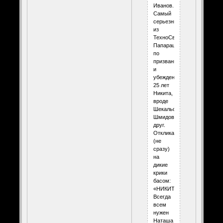
Иванов.
Самый
серьезный
из
ТехноСветиков.
Папарацци
по
призванию
и
убеждению.
25 лет
Никита,
вроде
Шекальский.
Шмидов
друг.
Откликается
(не
сразу)
на
дикие
крики
басом:
«НИКИТА!!!».
Всегда
всем
нужен
Наташа