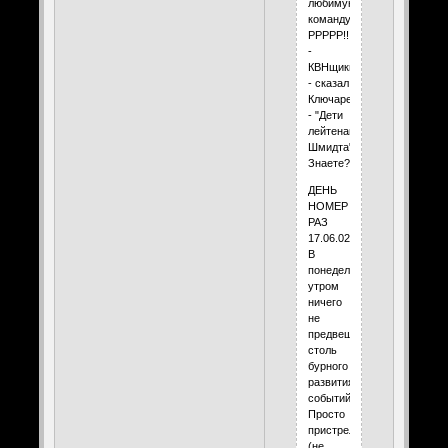
любимую
команду!!!
РРРРР!!!
-
КВНщики,
- сказал
Ключарев.
- "Дети
лейтенанта
Шмидта".
Знаете?..
ДЕНЬ
НОМЕР
РАЗ
17.06.02
В
понедельник
утром
ничего
не
предвещало
столь
бурного
развития
событий...
Просто
пристрелянный
(не