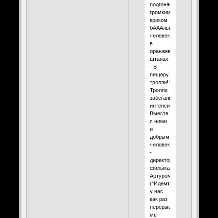
подгоняемые
громким
криком
бАААльшого
человека
в
оранжевых
штанах:
- В
пещеру,
тролли!!!
Тролли
забегали
интенсивнее.
Вместе
с ними
и
добрым
человеком
-
директором
фильма
Артуром
("Идемте,
у нас
как раз
перерыв"),
мы