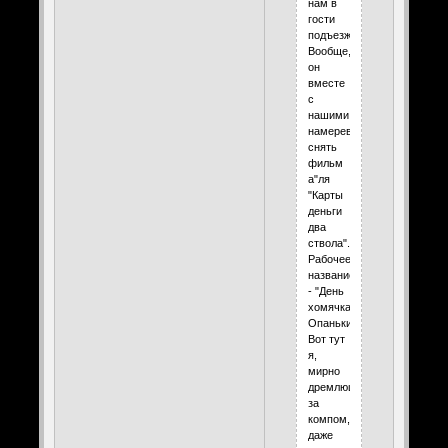
нам в
гости
подъезжал...
Вообще,
он
вместе
с
нашими
намеревается
снять
фильм
а"ля
"Карты
деньги
два
ствола".
Рабочее
название
- "День
хомячка"...
Опаньки!
Вот тут
я,
мирно
дремлющая
за
компом,
даже