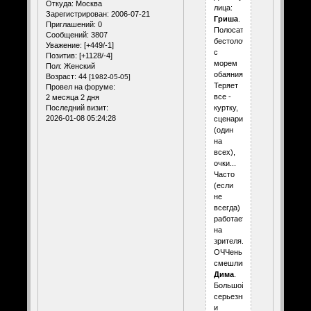
Откуда:
Москва
лица:
Зарегистрирован
: 2006-07-21
Гриша
.
Приглашений:
0
Полосатая
Сообщений:
3807
бестолочь
Уважение:
[+449/-1]
с
Позитив:
[+1128/-4]
морем
Пол:
Женский
обаяния.
Возраст:
44
[1982-05-05]
Теряет
Провел на форуме:
все -
2 месяца 2 дня
куртку,
Последний визит:
2026-01-08 05:24:28
сценарий
(один
на
всех),
очки...
Часто
(если
не
всегда)
работает
на
зрителя.
ОЧЧень
смешлив.
Дима
.
Большой,
серьезный
и