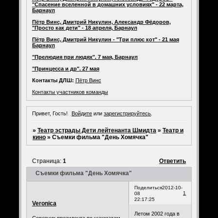
"Спасение вселенной в домашних условиях" - 22 марта,
Барнаул
Пётр Винс, Дмитрий Никулин, Александр Фёдоров,
"Просто как дети" - 18 апреля, Барнаул
Пётр Винс, Дмитрий Никулин - "Три плюс кот" - 21 мая
Барнаул
"Прелюдия при людях". 7 мая, Барнаул
"Принцесса и др". 27 мая
Контакты ДЛШ:
Пётр Винс
Контакты участников команды
Привет, Гость!
Войдите
или
зарегистрируйтесь
.
»
Театр эстрады Дети лейтенанта Шмидта
»
Театр и
кино
»
Съемки фильма "День Хомячка"
Страница:
1
Ответить
Съемки фильма "День Хомячка"
Поделиться
2012-10-
1
08
22:17:25
Veronica
Летом 2002 года в
Советник президента по шахматам