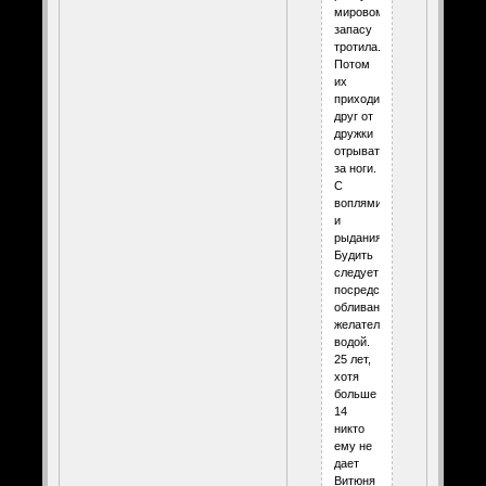
мировому
запасу
тротила.
Потом
их
приходится
друг от
дружки
отрывать
за ноги.
С
воплями
и
рыданиями.
Будить
следует
посредством
обливания,
желательно
водой.
25 лет,
хотя
больше
14
никто
ему не
дает
Витюня