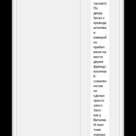
таскает).
По
двору
бегал с
проводами,
штативами
и
камерой,
но
прибил
меня на
месте
двумя
французскими
косичками.
К
сожалению,
потом
он
сделал
просто
хвост.
Зато
как у
Виталика.
И поет
тоже
хорошо