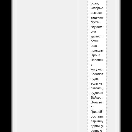
рожи,
которые
высоко
заценил
Муха.
Вдвоем
они
делают
рожи
еще
прикольнее.
Проня.
Человек
в
косухе.
Косолапое
чудо,
если не
сказать,
чудовище.
Байкер.
Вместе
с
Гришей
составляют
взрывную
единицу,
равную