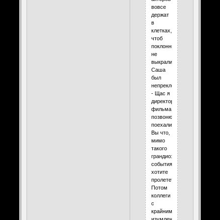
вовсе
держат
в
клетках,
чтоб
поклонницы
не
выкрали).
Саша
был
непреклонен:
- Щас я
директору
фильма
позвоню,
поехали...
Вы что,
мимо
такого
грандиозного
события
хотите
пролететь?!!
Потом
коллеги
с
крайним
изумлением