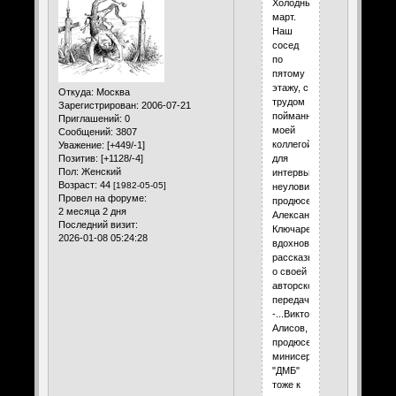
Холодный
март.
Наш
сосед
по
пятому
этажу, с
Откуда:
Москва
трудом
Зарегистрирован
: 2006-07-21
пойманный
Приглашений:
0
моей
Сообщений:
3807
коллегой
Уважение:
[+449/-1]
для
Позитив:
[+1128/-4]
Пол:
Женский
интервью,
Возраст:
44
[1982-05-05]
неуловимый
Провел на форуме:
продюсер
2 месяца 2 дня
Александр
Последний визит:
Ключарев,
2026-01-08 05:24:28
вдохновенно
рассказывал
о своей
авторской
передаче:
-...Виктор
Алисов,
продюсер
минисериала
"ДМБ"
тоже к