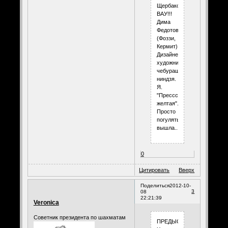
Щербакова.
ВАУ!!!
Дима
Федотов
(Фоззи,
Кермит).
Дизайнер,
художник,
чебурашка-
ниндзя.
Я.
"Прессссса...
желтая".
Просто
погулять
вышла...
0
Цитировать
Вверх
Поделиться
2012-10-
3
08
22:21:39
Veronica
Советник президента по шахматам
ПРЕДЫСТОРИЯ