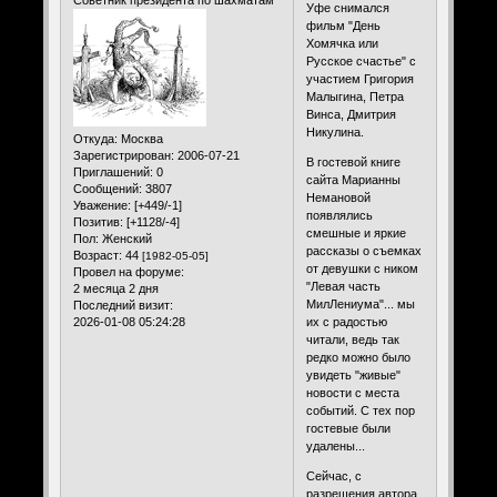
Уфе снимался
фильм "День
Хомячка или
Русское счастье" с
участием Григория
Малыгина, Петра
Винса, Дмитрия
Никулина.
Откуда:
Москва
Зарегистрирован
: 2006-07-21
В гостевой книге
Приглашений:
0
сайта Марианны
Сообщений:
3807
Немановой
Уважение:
[+449/-1]
появлялись
Позитив:
[+1128/-4]
смешные и яркие
Пол:
Женский
рассказы о съемках
Возраст:
44
[1982-05-05]
от девушки с ником
Провел на форуме:
"Левая часть
2 месяца 2 дня
МилЛениума"... мы
Последний визит:
2026-01-08 05:24:28
их с радостью
читали, ведь так
редко можно было
увидеть "живые"
новости с места
событий. С тех пор
гостевые были
удалены...
Сейчас, с
разрешения автора