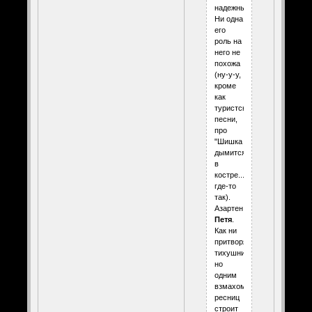
надежный.
Ни одна
его
роль на
него не
похожа
(ну-у-у,
кроме
как
туристской
песни,
про
"Шишка
дымится
в
костре...",
где-то
так).
Азартен.
Петя
.
Как ни
притворяется
тихушником,
но
одним
взмахом
ресниц
строит