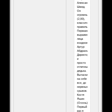
Александр
Шмид.
Он
огромный
(2,00),
классически
правильный.
Перманентное
выражение
лица
ехидное.
Артур
Абдрахманов.
Директор
и
просто
отличный
дядька.
Вытаскивал
на себе
все, до
нервных
срывов.
Костя
Яшин
(Оззззь).
Первый
раз я