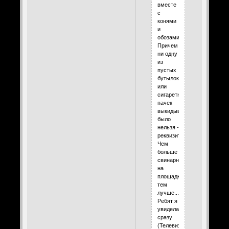
вместе
с
конями
и
обозами.
Причем
ни одну
из
пустых
бутылок
или
сигаретных
пачек
выкидывать
было
нельзя -
реквизит!
Чем
больше
свинарник
на
площадке,
тем
лучше...
Ребят я
увидела
сразу
(Телевизор