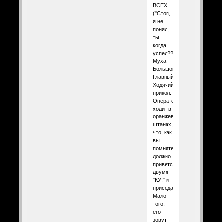
ВСЕХ
("Стоп,
я не
понял,
ты
когда
успел???").
Муха.
Большой.
Главный.
Ходячий
прикол.
Оператор
ходит в
оранжевых
штанах,
что, как
вы
помните,
должно
приветствоваться
двумя
"КУ!" и
приседанием.
Мало
того,
его
зовут