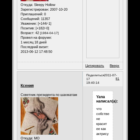
Откуда:
Sleepy Hollow
Зарегистрирован
: 2007-10-20
Приглашений:
0
Сообщений:
11357
Уважение:
[+144/-1]
Позитив:
[+182/-0]
Возраст:
42
[1984-04-17]
Провел на форуме:
1 месяц 18 дней
Последний визит:
2013-06-12 17:48:50
Цитировать
Вверх
Поделиться
2011-07-
81
17
19:40:14
Ксения
Советник президента по шахматам
Yana
написал(а):
что
собственно
не
красит
ее как
актрису
Откуда:
МО