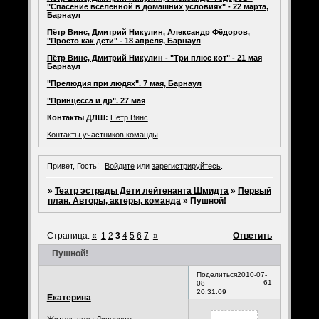
"Спасение вселенной в домашних условиях" - 22 марта,
Барнаул
Пётр Винс, Дмитрий Никулин, Александр Фёдоров,
"Просто как дети" - 18 апреля, Барнаул
Пётр Винс, Дмитрий Никулин - "Три плюс кот" - 21 мая
Барнаул
"Прелюдия при людях". 7 мая, Барнаул
"Принцесса и др". 27 мая
Контакты ДЛШ:
Пётр Винс
Контакты участников команды
Привет, Гость!
Войдите
или
зарегистрируйтесь
.
»
Театр эстрады Дети лейтенанта Шмидта
»
Первый
план. Авторы, актеры, команда
»
Пушной!
Страница:
«
1
2
3
4
5
6
7
»
Ответить
Пушной!
Поделиться
2010-07-
61
08
20:31:09
Екатерина
Житель села Ливерпуль