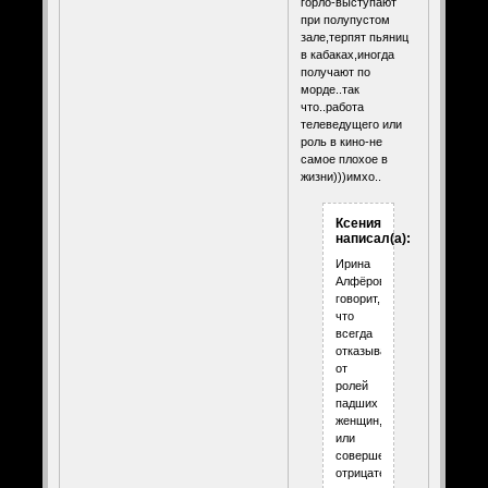
горло-выступают
при полупустом
зале,терпят пьяниц
в кабаках,иногда
получают по
морде..так
что..работа
телеведущего или
роль в кино-не
самое плохое в
жизни)))имхо..
Ксения
написал(а):
Ирина
Алфёрова
говорит,
что
всегда
отказывалась
от
ролей
падших
женщин,
или
совершенно
отрицательных