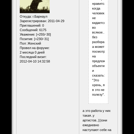
нравится
когда
человек
Откуда:
г.Барнаул
не
Зарегистрирован
: 2011-04-29
кидается
Приглашений:
0
во
Сообщений:
6175
всякое..
Уважение:
[+255/-30]
без
Позитив:
[+230/-31]
разбора,
Пол:
Женский
а может
Провел на форуме:
посмотреть
2 месяца 0 дней
на
Последний визит:
предложение
2012-04-10 14:32:58
объективно
и
сказать:
"Это
хрень, я
в это не
полезу".
а это работа у них
такая..у
артистов..)))они
ежедневно
наступают себе на