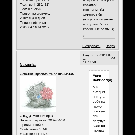
Уважение:
[+255/-30]
Позитив:
[+230/-31]
красивой
Пол:
Женский
женщины.)))а
Провел на форуме:
хотелось бы
2 месяца 0 дней
увидеть и заценить
Последний визит:
и в других.более
2012-04-10 14:32:58
красочных ролях.)))
0
Цитировать
Вверх
Поделиться
2011-07-
84
17
19:47:58
Nastenka
Советник президента по шахматам
Yana
написал(а):
они
ежедневно
наступают
себе на
горло-
выступают
Откуда:
Новосибирск
при
Зарегистрирован
: 2009-04-30
полупустом
Приглашений:
0
зале,терпят
Сообщений:
3158
пьяниц
Уважение:
[+114/-0]