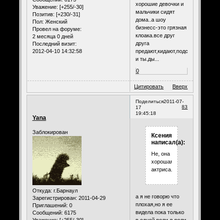
хорошие девочки и
Уважение:
[+255/-30]
мальчики сидят
Позитив:
[+230/-31]
дома..а шоу
Пол:
Женский
бизнесс-это грязная
Провел на форуме:
клоака.все друг
2 месяца 0 дней
друга
Последний визит:
2012-04-10 14:32:58
предают,кидают,подставляют
и ты.ды...
0
Цитировать
Вверх
Поделиться
2011-07-
83
17
19:45:18
Yana
Заблокирован
Ксения
написал(а):
Не, она
хорошая
актриса.
Откуда:
г.Барнаул
а я не говорю что
Зарегистрирован
: 2011-04-29
плохая,но я ее
Приглашений:
0
видела пока только
Сообщений:
6175
в одной роли-в роли