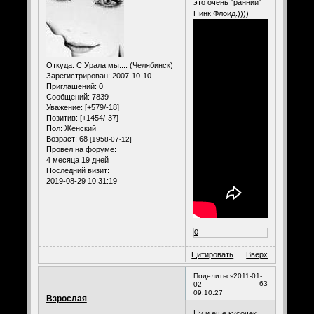
это очень "ранний"
Пинк Флоид.))))
Откуда:
С Урала мы.... (Челябинск)
Зарегистрирован
: 2007-10-10
Приглашений:
0
Сообщений:
7839
Уважение:
[+579/-18]
Позитив:
[+1454/-37]
Пол:
Женский
Возраст:
68
[1958-07-12]
Провел на форуме:
4 месяца 19 дней
Последний визит:
2019-08-29 10:31:19
0
Цитировать
Вверх
Поделиться
2011-01-
63
02
09:10:27
Взрослая
Ну и еще кусочек