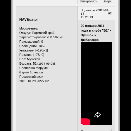
Цитировать
Вверх
Поделиться
2011-01-
67
14
15:25:13
NAV&gator
20 января 2011
Морковевед
года в клубе "Б2" -
Откуда:
Пермский край
Пушной и
Зарегистрирован
: 2007-02-26
ДжБразерс
Приглашений:
0
Сообщений:
1052
Уважение:
[+198/-1]
Позитив:
[+78/-0]
Пол:
Мужской
Возраст:
51
[1974-09-08]
Провел на форуме:
6 дней 10 часов
Последний визит:
2019-10-29 20:27:02