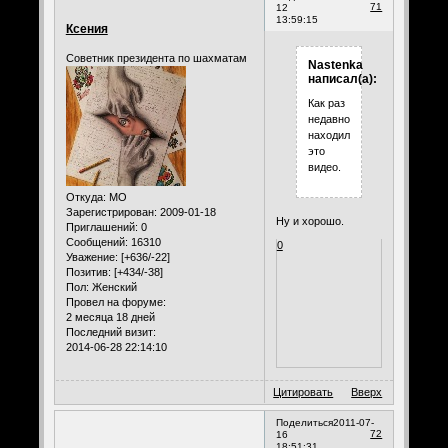
71
12
13:59:15
Ксения
Советник президента по шахматам
Nastenka
написал(а):
Как раз
недавно
находила
это
видео.
Откуда:
МО
Зарегистрирован
: 2009-01-18
Ну и хорошо.
Приглашений:
0
Сообщений:
16310
0
Уважение:
[+636/-22]
Позитив:
[+434/-38]
Пол:
Женский
Провел на форуме:
2 месяца 18 дней
Последний визит:
2014-06-28 22:14:10
Цитировать
Вверх
Поделиться
2011-07-
72
16
18:51:31