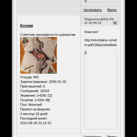
0
Цитировать
Вверх
Поделиться
2011-03-
68
11 22:56:12
Ксения
Классно!
Советник президента по шахматам
http://vkontakte.ru/video2855349
h=a0f1356e2d4e86e6&hd=
0
Откуда:
МО
Зарегистрирован
: 2009-01-18
Приглашений:
0
Сообщений:
16310
Уважение:
[+636/-22]
Позитив:
[+434/-38]
Пол:
Женский
Провел на форуме:
2 месяца 18 дней
Последний визит:
2014-06-28 22:14:10
Цитировать
Вверх