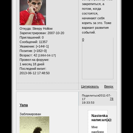
закрепиться, а
потом, когда
состоятся,
начинают себя
корить за это. Тоже
вариант развития
Откуда:
Sleepy Hollow
событий.
Зарегистрирован
: 2007-10-20
Приглашений:
0
0
Сообщений:
11357
Уважение:
[+144/-1]
Позитив:
[+182/-0]
Возраст:
42
[1984-04-17]
Провел на форуме:
1 месяц 18 дней
Последний визит:
2013-06-12 17:48:50
Цитировать
Вверх
Поделиться
2011-07-
78
17
19:33:53
Yana
Заблокирован
Nastenka
написал(а):
Мне
наоборот