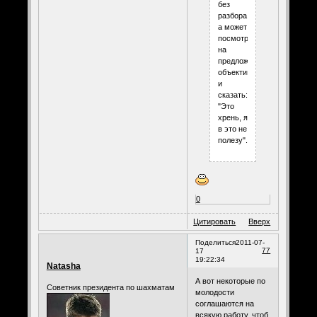
без
разбора,
а может
посмотреть
на
предложение
объективно
и
сказать:
"Это
хрень, я
в это не
полезу".
0
Цитировать
Вверх
Поделиться
2011-07-
77
17
19:22:34
Natasha
А вот некоторые по
Советник президента по шахматам
молодости
соглашаются на
всякую работу, чтоб