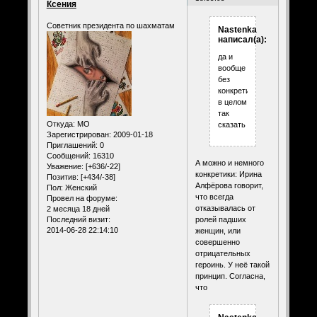
Ксения
Советник президента по шахматам
Nastenka
написал(а):
да и
вообще
без
конкретики..
в целом
так
Откуда:
МО
сказать
Зарегистрирован
: 2009-01-18
Приглашений:
0
Сообщений:
16310
А можно и немного
Уважение:
[+636/-22]
конкретики: Ирина
Позитив:
[+434/-38]
Алфёрова говорит,
Пол:
Женский
что всегда
Провел на форуме:
отказывалась от
2 месяца 18 дней
Последний визит:
ролей падших
2014-06-28 22:14:10
женщин, или
совершенно
отрицательных
героинь. У неё такой
принцип. Согласна,
что