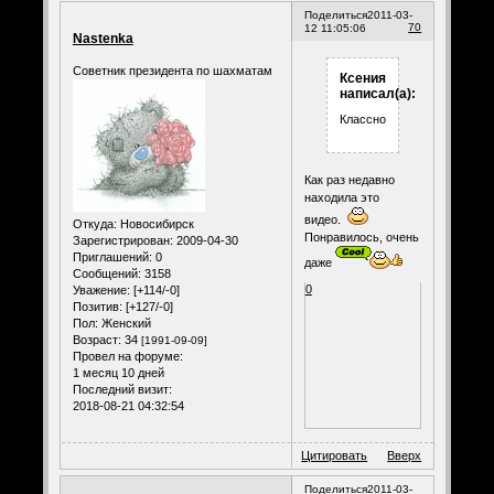
Поделиться
2011-03-
70
12 11:05:06
Nastenka
Советник президента по шахматам
Ксения
написал(а):
Классно!
Как раз недавно
находила это
видео.
Откуда:
Новосибирск
Понравилось, очень
Зарегистрирован
: 2009-04-30
Приглашений:
0
даже
Сообщений:
3158
0
Уважение:
[+114/-0]
Позитив:
[+127/-0]
Пол:
Женский
Возраст:
34
[1991-09-09]
Провел на форуме:
1 месяц 10 дней
Последний визит:
2018-08-21 04:32:54
Цитировать
Вверх
Поделиться
2011-03-