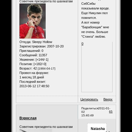
Советник президента по шахматам
СибСибы
показывали вроде.
Еще Никулин пел
помнится.
А вот номер
"Барабонщик" мне
не очень. Больше
"Стинга" люблю.
Откуда:
Sleepy Hollow
0
Зарегистрирован
: 2007-10-20
Приглашений:
0
Сообщений:
11357
Уважение:
[+144/-1]
Позитив:
[+182/-0]
Возраст:
42
[1984-04-17]
Провел на форуме:
1 месяц 18 дней
Последний визит:
2013-06-12 17:48:50
Цитировать
Вверх
Поделиться
2011-01-
65
02
15:40:49
Взрослая
Советник президента по шахматам
Natasha