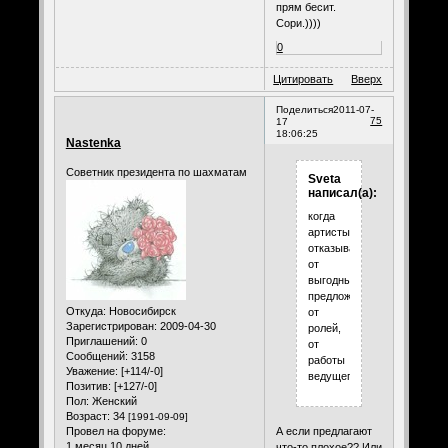
прям бесит.
Сори.))))
0
Цитировать
Вверх
Поделиться
2011-07-
75
17
18:06:25
Nastenka
Советник президента по шахматам
Sveta
написал(а):
когда
артисты
отказываются
от
выгодных
предложений,
Откуда:
Новосибирск
от
Зарегистрирован
: 2009-04-30
ролей,
Приглашений:
0
от
Сообщений:
3158
работы
Уважение:
[+114/-0]
ведущего!
Позитив:
[+127/-0]
Пол:
Женский
Возраст:
34
[1991-09-09]
А если предлагают
Провел на форуме:
1 месяц 10 дней
что-то плохое?? Или