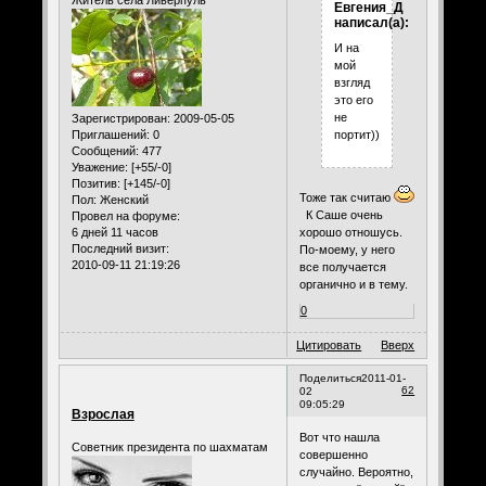
Евгения_Д
написал(а):
И на
мой
взгляд
это его
не
Зарегистрирован
: 2009-05-05
Приглашений:
0
портит))
Сообщений:
477
Уважение:
[+55/-0]
Позитив:
[+145/-0]
Тоже так считаю
Пол:
Женский
К Саше очень
Провел на форуме:
6 дней 11 часов
хорошо отношусь.
Последний визит:
По-моему, у него
2010-09-11 21:19:26
все получается
органично и в тему.
0
Цитировать
Вверх
Поделиться
2011-01-
62
02
09:05:29
Взрослая
Вот что нашла
Советник президента по шахматам
совершенно
случайно. Вероятно,