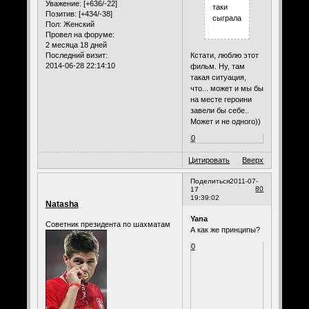
Уважение:
[+636/-22]
таки
Позитив:
[+434/-38]
сыграла)))
Пол:
Женский
Провел на форуме:
2 месяца 18 дней
Последний визит:
Кстати, люблю этот
2014-06-28 22:14:10
фильм. Ну, там
такая ситуация,
что... может и мы бы
на месте героини
завели бы себе..
Может и не одного))
0
Цитировать
Вверх
Поделиться
2011-07-
80
17
19:39:02
Natasha
Yana
Советник президента по шахматам
А как же принципы?
0