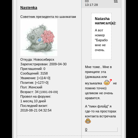
66
03
13:17:28
Nastenka
Советник президента по шахматам
Natasha
написал(а):
А вот
номер
"Барабонщик"
мне не
очень.
Откуда:
Новосибирск
Зарегистрирован
: 2009-04-30
Мне тоже.. Мне в
Приглашений:
0
принципе эта
Сообщений:
3158
(домашка или
Уважение:
[+114/-0]
Позитив:
[+127/-0]
музыкалка
не
Пол:
Женский
помню точно)
Возраст:
34
[1991-09-09]
целиком не очень
Провел на форуме:
нравится.
1 месяц 10 дней
Последний визит:
А "пикн флойд" я
2018-08-21 04:32:54
где-то на просторах
контакта встречала
0