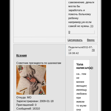
самомнение..деньги
могла бы
заработать и
помочь больному
ребенку
например,уж если
самой не нужны..)))
0
Цитировать
Вверх
Поделиться
2011-07-
79
17
19:38:42
Ксения
Советник президента по шахматам
Yana
написал(а):
ха...тем
не
менее
женщину
имеющую
любовника
Откуда:
МО
при
Зарегистрирован
: 2009-01-18
живом
Приглашений:
0
то муже
Сообщений:
16310
она