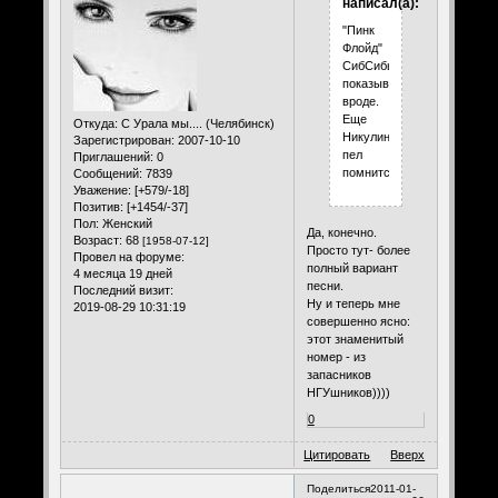
написал(а):
"Пинк
Флойд"
СибСибы
показывали
вроде.
Еще
Откуда:
С Урала мы.... (Челябинск)
Никулин
Зарегистрирован
: 2007-10-10
пел
Приглашений:
0
помнится.
Сообщений:
7839
Уважение:
[+579/-18]
Позитив:
[+1454/-37]
Пол:
Женский
Да, конечно.
Возраст:
68
[1958-07-12]
Просто тут- более
Провел на форуме:
полный вариант
4 месяца 19 дней
песни.
Последний визит:
Ну и теперь мне
2019-08-29 10:31:19
совершенно ясно:
этот знаменитый
номер - из
запасников
НГУшников))))
0
Цитировать
Вверх
Поделиться
2011-01-