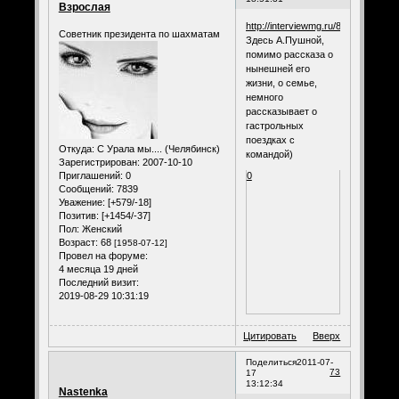
Взрослая
http://interviewmg.ru/882/
Советник президента по шахматам
Здесь А.Пушной,
помимо рассказа о
нынешней его
жизни, о семье,
немного
рассказывает о
гастрольных
поездках с
Откуда:
С Урала мы.... (Челябинск)
командой)
Зарегистрирован
: 2007-10-10
Приглашений:
0
0
Сообщений:
7839
Уважение:
[+579/-18]
Позитив:
[+1454/-37]
Пол:
Женский
Возраст:
68
[1958-07-12]
Провел на форуме:
4 месяца 19 дней
Последний визит:
2019-08-29 10:31:19
Цитировать
Вверх
Поделиться
2011-07-
73
17
13:12:34
Nastenka