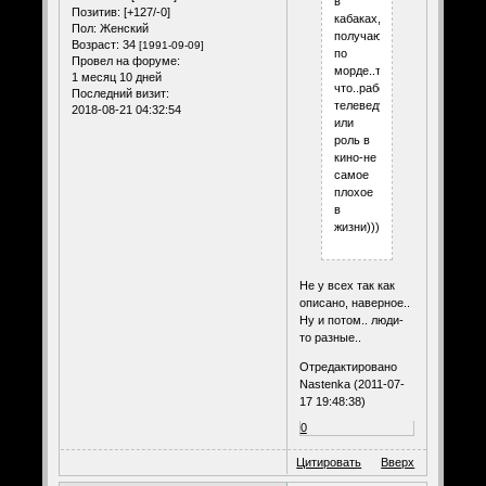
в
Позитив:
[+127/-0]
кабаках,иногда
Пол:
Женский
получают
Возраст:
34
[1991-09-09]
по
Провел на форуме:
морде..так
1 месяц 10 дней
что..работа
Последний визит:
телеведущего
2018-08-21 04:32:54
или
роль в
кино-не
самое
плохое
в
жизни)))
Не у всех так как
описано, наверное..
Ну и потом.. люди-
то разные..
Отредактировано
Nastenka (2011-07-
17 19:48:38)
0
Цитировать
Вверх