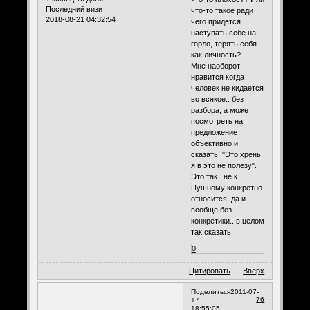
Последний визит:
что-то такое ради
2018-08-21 04:32:54
чего придется
наступать себе на
горло, терять себя
как личность?
Мне наоборот
нравится когда
человек не кидается
во всякое.. без
разбора, а может
посмотреть на
предложение
объективно и
сказать: "Это хрень,
я в это не полезу".
Это так.. не к
Пушному конкретно
относится, да и
вообще без
конкретики.. в целом
так сказать.
0
Цитировать
Вверх
Поделиться
2011-07-
76
17
18:55:05