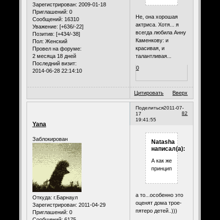
Зарегистрирован
: 2009-01-18
Приглашений:
0
Не, она хорошая
Сообщений:
16310
актриса. Хотя... я
Уважение:
[+636/-22]
всегда любила Анну
Позитив:
[+434/-38]
Каменкову: и
Пол:
Женский
красивая, и
Провел на форуме:
талантливая...
2 месяца 18 дней
Последний визит:
0
2014-06-28 22:14:10
Цитировать
Вверх
Поделиться
2011-07-
82
17
19:41:55
Yana
Заблокирован
Natasha
написал(а):
А как же
принципы?
а то...особенно это
Откуда:
г.Барнаул
оценят дома трое-
Зарегистрирован
: 2011-04-29
пятеро детей..)))
Приглашений:
0
Сообщений:
6175