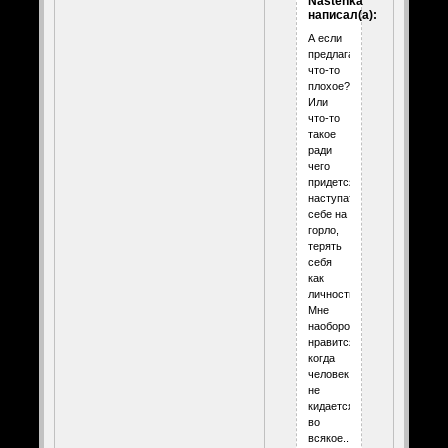
Nastenka
написал(а):
А если
предлагают
что-то
плохое??
Или
что-то
такое
ради
чего
придется
наступать
себе на
горло,
терять
себя
как
личность?
Мне
наоборот
нравится
когда
человек
не
кидается
во
всякое..