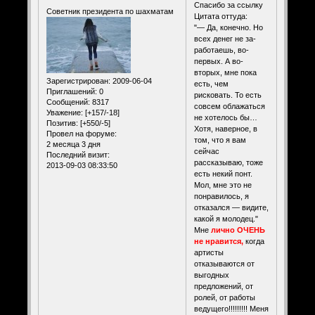
Спасибо за ссылку
Советник президента по шахматам
Цитата оттуда:
"— Да, конечно. Но
всех денег не за­
работаешь, во-
первых. А во-
вторых, мне пока
Зарегистрирован
: 2009-06-04
есть, чем
Приглашений:
0
рисковать. То есть
Сообщений:
8317
совсем облажаться
Уважение:
[+157/-18]
не хотелось бы…
Позитив:
[+550/-5]
Хотя, наверное, в
Провел на форуме:
том, что я вам
2 месяца 3 дня
сейчас
Последний визит:
рассказываю, тоже
2013-09-03 08:33:50
есть некий понт.
Мол, мне это не
понравилось, я
отказался — ви­дите,
какой я молодец."
Мне
лично ОЧЕНЬ
не нравится,
когда
артисты
отказываются от
выгодных
предложений, от
ролей, от работы
ведущего!!!!!!!!! Меня