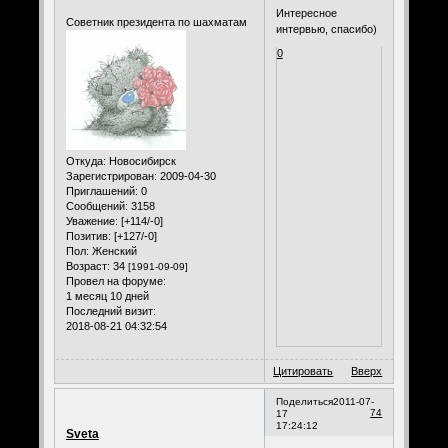
Интересное
Советник президента по шахматам
интервью, спасибо)
0
Откуда:
Новосибирск
Зарегистрирован
: 2009-04-30
Приглашений:
0
Сообщений:
3158
Уважение:
[+114/-0]
Позитив:
[+127/-0]
Пол:
Женский
Возраст:
34
[1991-09-09]
Провел на форуме:
1 месяц 10 дней
Последний визит:
2018-08-21 04:32:54
Цитировать
Вверх
Поделиться
2011-07-
74
17
17:24:12
Sveta