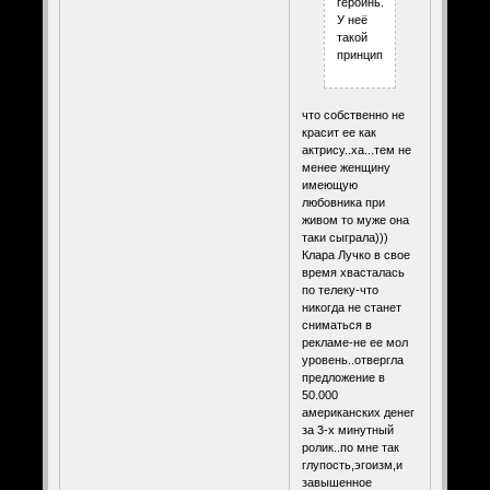
героинь.
У неё
такой
принцип.
что собственно не
красит ее как
актрису..ха...тем не
менее женщину
имеющую
любовника при
живом то муже она
таки сыграла)))
Клара Лучко в свое
время хвасталась
по телеку-что
никогда не станет
сниматься в
рекламе-не ее мол
уровень..отвергла
предложение в
50.000
американских денег
за 3-х минутный
ролик..по мне так
глупость,эгоизм,и
завышенное