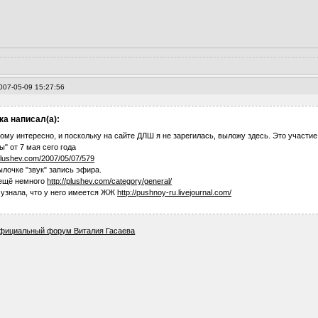
007-05-09 15:27:56
а написал(а):
ому интересно, и поскольку на сайте ДЛШ я не зарегилась, выложу здесь. Это участи
" от 7 мая сего года
/plushev.com/2007/05/07/579
ылочке "звук" запись эфира.
 ещё немного
http://plushev.com/category/general/
 узнала, что у него имеется ЖЖ
http://pushnoy-ru.livejournal.com/
фициальный форум Виталия Гасаева