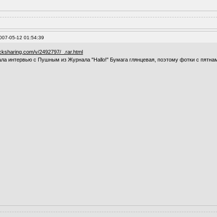
007-05-12 01:54:39
icksharing.com/v/2492797/_.rar.html
ла интервью с Пушным из Журнала "Hallo!" Бумага глянцевая, поэтому фотки с пятна