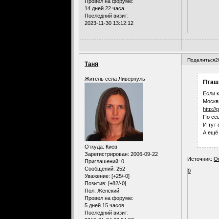
Провел на форуме:
14 дней 22 часа
Последний визит:
2023-11-30 13:12:12
Поделиться
2
Таня
Житель села Ливерпуль
Пташк
Если к
Москвы
http:/
По сс
И тут
А ещё
Откуда:
Киев
Зарегистрирован
: 2006-09-22
Источник:
О
Приглашений:
0
Сообщений:
252
0
Уважение:
[+25/-0]
Позитив:
[+82/-0]
Пол:
Женский
Провел на форуме:
5 дней 15 часов
Последний визит: