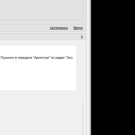
Цитировать
Вверх
6
е Пушного в передаче "Аргентум" по радио "Эхо