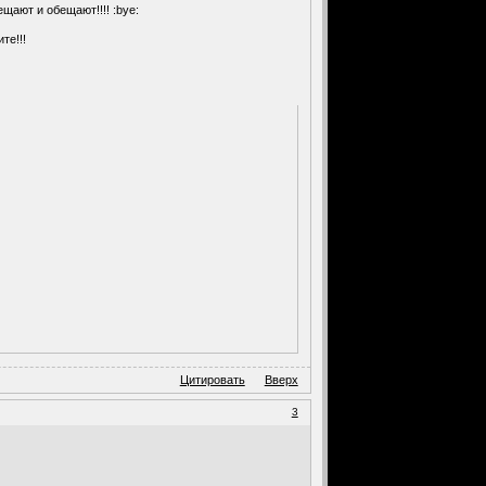
ещают и обещают!!!! :bye:
ите!!!
Цитировать
Вверх
3