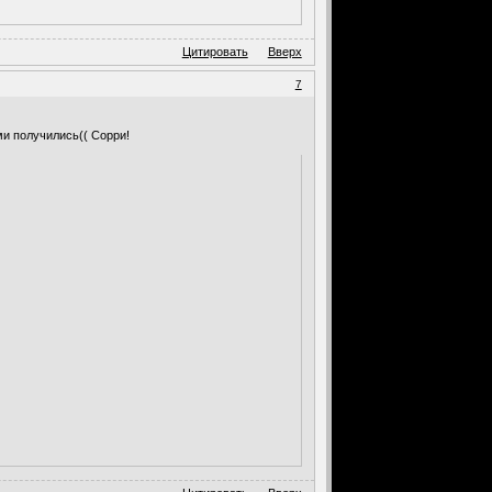
Цитировать
Вверх
7
ми получились(( Сорри!