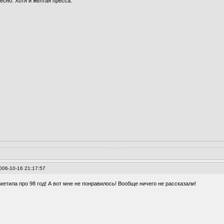
ресно. Хотя и желтая пресса.
006-10-16 21:17:57
метила про 98 год! А вот мне не понравилось! Вообще ничего не рассказали!