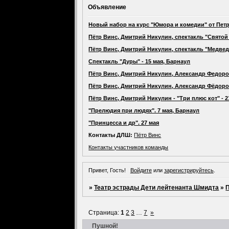
Объявление
Новый набор на курс "Юмора и комедии" от Петр
Пётр Винс, Дмитрий Никулин, спектакль "Святой 
Пётр Винс, Дмитрий Никулин, спектакль "Медведь
Спектакль "Дуры" - 15 мая, Барнаул
Пётр Винс, Дмитрий Никулин, Александр Федоров
Пётр Винс, Дмитрий Никулин, Александр Фёдоров,
Пётр Винс, Дмитрий Никулин - "Три плюс кот" - 
"Прелюдия при людях". 7 мая, Барнаул
"Принцесса и др". 27 мая
Контакты ДЛШ:
Пётр Винс
Контакты участников команды
Привет, Гость!
Войдите
или
зарегистрируйтесь
.
»
Театр эстрады Дети лейтенанта Шмидта
»
П
Страница:
1
2
3
…
7
»
Пушной!