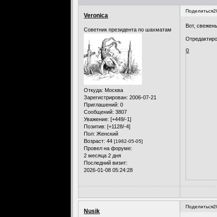
Поделиться
2
Veronica
Вот, свежен
Советник президента по шахматам
Отредактиров
0
Откуда:
Москва
Зарегистрирован
: 2006-07-21
Приглашений:
0
Сообщений:
3807
Уважение:
[+449/-1]
Позитив:
[+1128/-4]
Пол:
Женский
Возраст:
44
[1982-05-05]
Провел на форуме:
2 месяца 2 дня
Последний визит:
2026-01-08 05:24:28
Поделиться
2
Nusik