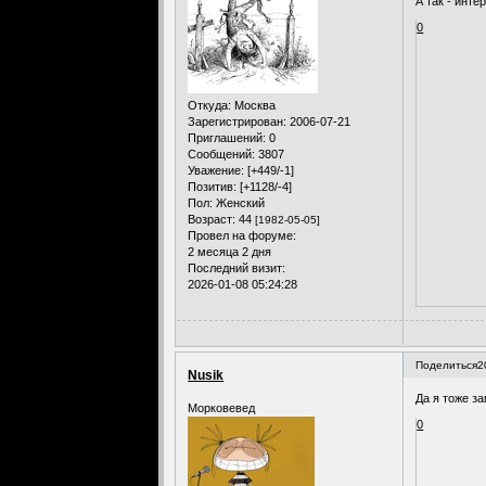
А так - инте
0
Откуда:
Москва
Зарегистрирован
: 2006-07-21
Приглашений:
0
Сообщений:
3807
Уважение:
[+449/-1]
Позитив:
[+1128/-4]
Пол:
Женский
Возраст:
44
[1982-05-05]
Провел на форуме:
2 месяца 2 дня
Последний визит:
2026-01-08 05:24:28
Поделиться
2
Nusik
Да я тоже за
Морковевед
0