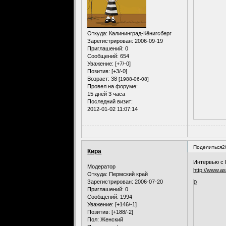
Откуда:
Калининград-Кёнигсберг
Зарегистрирован
: 2006-09-19
Приглашений:
0
Сообщений:
654
Уважение:
[+7/-0]
Позитив:
[+3/-0]
Возраст:
38
[1988-06-08]
Провел на форуме:
15 дней 3 часа
Последний визит:
2012-01-02 11:07:14
Поделиться
2
Кира
Интервью с 
Модератор
http://www.as
Откуда:
Пермский край
Зарегистрирован
: 2006-07-20
0
Приглашений:
0
Сообщений:
1994
Уважение:
[+146/-1]
Позитив:
[+188/-2]
Пол:
Женский