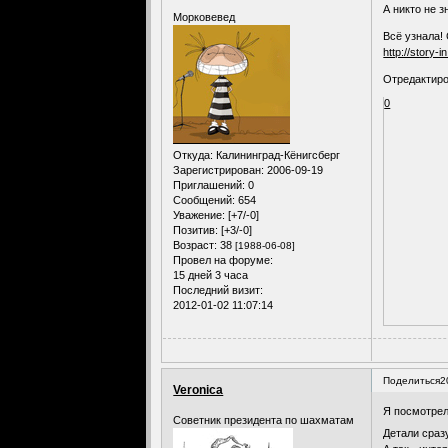
А никто не з
Морковевед
Всё узнала! 
http://story-i
Отредактиро
0
Откуда:
Калининград-Кёнигсберг
Зарегистрирован
: 2006-09-19
Приглашений:
0
Сообщений:
654
Уважение:
[+7/-0]
Позитив:
[+3/-0]
Возраст:
38
[1988-06-08]
Провел на форуме:
15 дней 3 часа
Последний визит:
2012-01-02 11:07:14
Поделиться
2
Veronica
Я посмотрел
Советник президента по шахматам
Детали сраз