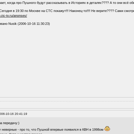
нает, когда про Пушного будут рассказывать в Историях в деталях???? А то они всё об
Сегодня в 19:30 по Москве на СТС покажут!!! Наконец-то!!!! Не верите???? Сами смотр
n.ctc-tv.ru/anonses/
вано Nusik (2006-10-16 11:30:23)
006-10-16 20:41:19
а передачу:)
у неверные - про то, что Пушной впервые появился в КВН в 1998ом