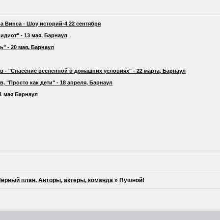
а Винса - Шоу историй-4 22 сентября
идиот" - 13 мая, Барнаул
" - 20 мая, Барнаул
 - "Спасение вселенной в домашних условиях" - 22 марта, Барнаул
 "Просто как дети" - 18 апреля, Барнаул
21 мая Барнаул
ервый план. Авторы, актеры, команда
»
Пушной!