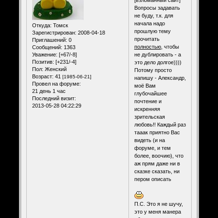
[взломанный сайт]
Вопросы задавать
не буду, т.к. для
начала надо
Откуда:
Томск
прошлую тему
Зарегистрирован
: 2008-04-18
прочитать
Приглашений:
0
полностью
, чтобы
Сообщений:
1363
Уважение:
[+67/-8]
не дублировать - а
Позитив:
[+231/-4]
это дело долгое))))
Пол:
Женский
Потому просто
Возраст:
41
[1985-06-21]
напишу - Александр,
Провел на форуме:
моё Вам
21 день 1 час
глубочайшее
Последний визит:
почтение и
2013-05-28 04:22:29
искренняя
зрительская
любовь!! Каждый раз
тааак приятно Вас
видеть (и на
форуме, и тем
более, воочию), что
аж прям даже ни в
сказке сказать, ни
пером описать
П.С. Это я не шучу,
это у меня манера