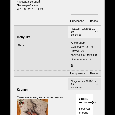
4 месяца 19 дней
Последний визит:
2019-08-29 10:31:19
Цитировать
Вверх
Поделиться
2011-11-
85
19
18:14:19
Совушка
Александр
Гость
Сергеевич, а что-
нибудь из
зарубежной музыки
Вам нравится ?
0
Цитировать
Вверх
Поделиться
2011-11-
86
19
18:15:59
Ксения
Советник президента по шахматам
Лесси
написал(а):
Подскажите
способ