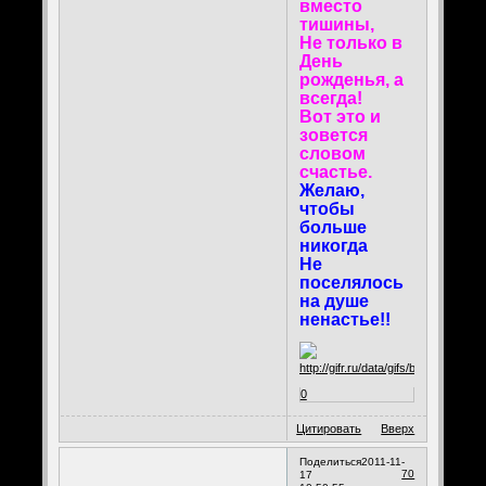
вместо
тишины,
Не только в
День
рожденья, а
всегда!
Вот это и
зовется
словом
счастье.
Желаю,
чтобы
больше
никогда
Не
поселялось
на душе
ненастье!!
0
Цитировать
Вверх
Поделиться
2011-11-
70
17