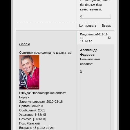
Я - всеядный, лишь
бы фильм был
качественный.
0
Цитировать
Вверх
Поделиться
2011-11-
83
19
18:14:16
Лесси
Александр
Советник президента по шахматам
Федоров
Большое вам
спасибо!
0
Откуда:
Новосибирская область
Бердск
Зарегистрирован
: 2010-03-18
Приглашений:
0
Сообщений:
2361
Уважение:
[+68/-0]
Позитив:
[+186/-0]
Пол:
Женский
Возраст:
43
[1982-08-28]