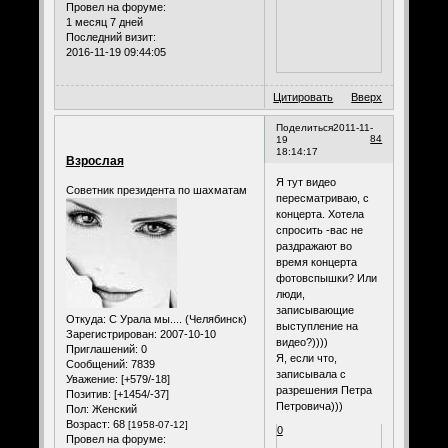
Провел на форуме:
1 месяц 7 дней
Последний визит:
2016-11-19 09:44:05
Цитировать
Вверх
Поделиться
2011-11-
84
19
18:14:17
Взрослая
Я тут видео
Советник президента по шахматам
пересматриваю, с
концерта. Хотела
спросить -вас не
раздражают во
время концерта
фотовспышки? Или
люди,
записывающие
Откуда:
С Урала мы.... (Челябинск)
выступление на
Зарегистрирован
: 2007-10-10
видео?))))
Приглашений:
0
Я, если что,
Сообщений:
7839
записывала с
Уважение:
[+579/-18]
разрешения Петра
Позитив:
[+1454/-37]
Петровича)))
Пол:
Женский
Возраст:
68
[1958-07-12]
0
Провел на форуме: