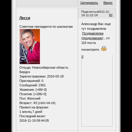
Цитировать
Вверх
Поделиться
2011-11-
80
18 11:22:19
Лесси
Александр Вас еще
Советник президента по шахматам
тут поздравляли
Поздравлялки
(продолжение)
, со
116 поста
посмотрите.
0
Откуда:
Новосибирская область
Бердск
Зарегистрирован
: 2010-03-18
Приглашений:
0
Сообщений:
2361
Уважение:
[+68/-0]
Позитив:
[+186/-0]
Пол:
Женский
Возраст:
43
[1982-08-28]
Провел на форуме:
1 месяц 7 дней
Последний визит:
2016-11-19 09:44:05