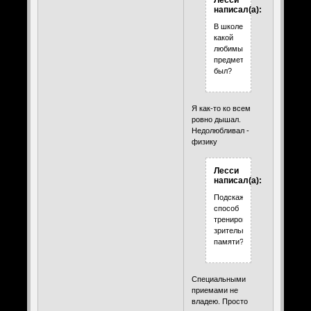
Лесси
написал(а):
В школе
какой
любимый
предмет
был?
Я как-то ко всем
ровно дышал.
Недолюбливал -
физику
Лесси
написал(а):
Подскажите
способ
тренировки
зрительной
памяти?
Специальными
приемами не
владею. Просто