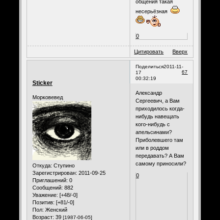
общения такая
несерьёзная
0
Цитировать
Вверх
Поделиться
2011-11-
67
17
00:32:19
Sticker
Александр
Морковевед
Сергеевич, а Вам
приходилось когда-
нибудь навещать
кого-нибудь с
апельсинами?
Приболевшего там
или в роддом
передавать? А Вам
самому приносили?
Откуда:
Ступино
Зарегистрирован
: 2011-09-25
0
Приглашений:
0
Сообщений:
882
Уважение:
[+48/-0]
Позитив:
[+81/-0]
Пол:
Женский
Возраст:
39
[1987-06-05]