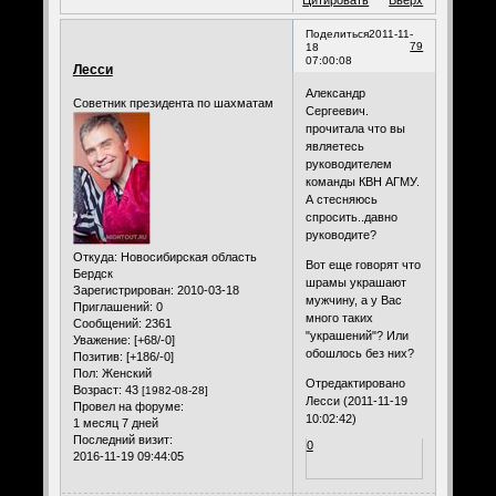
Поделиться
2011-11-
79
18
07:00:08
Лесси
Александр
Советник президента по шахматам
Сергеевич.
прочитала что вы
являетесь
руководителем
команды КВН АГМУ.
А стесняюсь
спросить..давно
руководите?
Откуда:
Новосибирская область
Вот еще говорят что
Бердск
шрамы украшают
Зарегистрирован
: 2010-03-18
мужчину, а у Вас
Приглашений:
0
много таких
Сообщений:
2361
"украшений"? Или
Уважение:
[+68/-0]
обошлось без них?
Позитив:
[+186/-0]
Пол:
Женский
Отредактировано
Возраст:
43
[1982-08-28]
Лесси (2011-11-19
Провел на форуме:
10:02:42)
1 месяц 7 дней
Последний визит:
0
2016-11-19 09:44:05