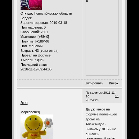
Откуда:
Новосибирская область
Бердск
Зарегистрирован
: 2010-03-18
Приглашений:
0
Сообщений:
2361
Уважение:
[+68/-0]
Позитив:
[+186/-0]
Пол:
Женский
Возраст:
43
[1982-08-28]
Провел на форуме:
1 месяц 7 дней
Последний визит:
2016-11-19 09:44:05
Цитировать
Вверх
Поделиться
2011-11-
66
16
20:24:26
Аня
Да уж, какое на
Морковевед
форуме полнейшее
досье на
Александра -
никакому ФСБ и не
снилось