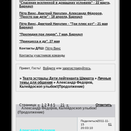
"Спасение вселенной в домашних условиях" - 22 марта,
Барнаул
Пётр Винс, Дмитрий Никулин, Александр Фёдоров,
"Просто как дети" - 18 апреля, Барнаул
Пётр Винс, Дмитрий Никулин - "Три плюс кот" - 21 мая
Барнаул
"Прелюдия при людях". 7 мая, Барнаул
"Принцесса и др". 27 мая
Контакты ДЛШ:
Пётр Винс
Контакты участников команды
Привет, Гость!
Войдите
или
зарегистрируйтесь
.
»
Театр эстрады Дети лейтенанта Шмидта
»
Личные
темы для общения
»
Александр Федоров,
Калейдоскоп улыбок!(Продолжение)
Страница:
«
1
2
3
4
5
…
21
»
Ответить
Александр Федоров, Калейдоскоп улыбок!
(Продолжение)
Поделиться
2011-11-
61
15
20:03:10
Александр Федоров