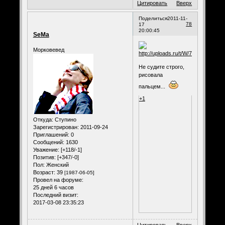
Цитировать
Вверх
Поделиться
2011-11-
78
17
20:00:45
SeMa
Морковевед
Не судите строго,
рисовала
пальцем...
+1
Откуда:
Ступино
Зарегистрирован
: 2011-09-24
Приглашений:
0
Сообщений:
1630
Уважение:
[+118/-1]
Позитив:
[+347/-0]
Пол:
Женский
Возраст:
39
[1987-06-05]
Провел на форуме:
25 дней 6 часов
Последний визит:
2017-03-08 23:35:23
Цитировать
Вверх