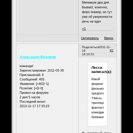
Минимум два дня.
Бывает, конечно,
форс-мажор, но тут
уже об уверенности
речь не идет
+1
Цитировать
Вверх
Поделиться
2011-11-
82
19
18:10:51
Александр Федоров
команда!
Лесси
Зарегистрирован
: 2011-03-30
написал(а):
Приглашений:
0
Какой
Сообщений:
493
Уважение:
[+402/-1]
формат
Позитив:
[+0/-0]
фильмов
Провел на форуме:
предпочитаете?
2 дня 5 часов
Ужасы,
Последний визит:
триллеры.
2013-11-17 17:33:23
фантастика,
комедии,
боевики?