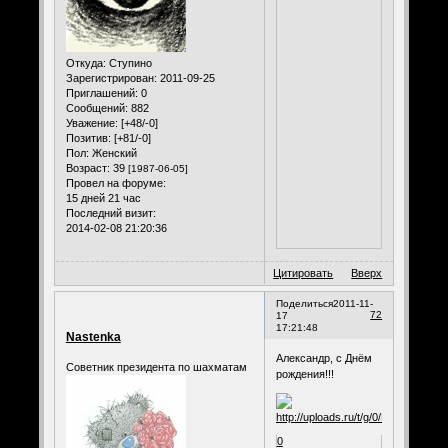
Откуда:
Ступино
Зарегистрирован
: 2011-09-25
Приглашений:
0
Сообщений:
882
Уважение:
[+48/-0]
Позитив:
[+81/-0]
Пол:
Женский
Возраст:
39
[1987-06-05]
Провел на форуме:
15 дней 21 час
Последний визит:
2014-02-08 21:20:36
Цитировать
Вверх
Поделиться
2011-11-
72
17
17:21:48
Nastenka
Александр, с Днём
Советник президента по шахматам
рождения!!!
0