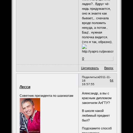
ладно?.. Вдруг чё-
нидь придумается,
оно ж знаете как
бывает,.. сначала
вроде положить
некуда, а потом..
Бац!.. нужная
полочка видится.
(это я так, образно).
0
Цитировать
Вверх
Поделиться
2011-11-
64
16
16:57:55
Лесси
Александр, а вы с
Советник президента по шахматам
красным дипломом
закончили АлГТУ?
В школе какой
любимый предмет
был?
Подскажите способ
тренировки