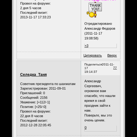
Провел на форуме:
2 дня 5 часов
Последний визит:
2013-11-17 17:33:23
Отредактировано
Александр Федоров
(2011-11-17
19:08:58)
+3
Цитировать
Вверх
Поделиться
2011-11-
77
17
19:14:37
Селедка_Таня
Александр
Советник президента по шахматам
Сергеевич,
Зарегистрирован
: 2011-09-01
огромное вам
Приглашений:
0
спасибо, что нашли
Сообщений:
2156
время в свой
Уважение:
[+112/-1]
праздник зайти к
Позитив:
[+25/-0]
нам.
Провел на форуме:
Поверьте, мы это
22 дня 8 часов
очень ценим.
Последний визит:
2012-12-28 22:05:45
0