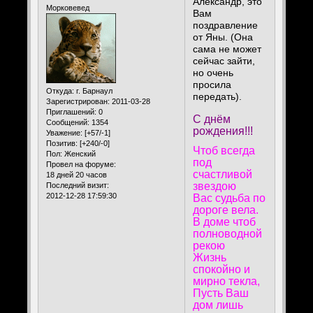
Александр, это
Морковевед
Вам
поздравление
от Яны. (Она
сама не может
сейчас зайти,
но очень
просила
Откуда:
г. Барнаул
передать).
Зарегистрирован
: 2011-03-28
Приглашений:
0
С днём
Сообщений:
1354
рождения!!!
Уважение:
[+57/-1]
Позитив:
[+240/-0]
Чтоб всегда
Пол:
Женский
под
Провел на форуме:
счастливой
18 дней 20 часов
звездою
Последний визит:
2012-12-28 17:59:30
Вас судьба по
дороге вела.
В доме чтоб
полноводной
рекою
Жизнь
спокойно и
мирно текла,
Пусть Ваш
дом лишь