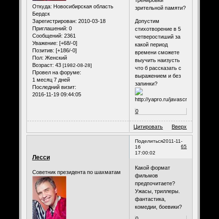
Откуда:
Новосибирская область
зрительной памяти?
Бердск
Допустим
Зарегистрирован
: 2010-03-18
Приглашений:
0
стихотворение в 5
Сообщений:
2361
четверостиший за
Уважение:
[+68/-0]
какой период
Позитив:
[+186/-0]
времени сможете
Пол:
Женский
выучить наизусть
Возраст:
43
[1982-08-28]
что б рассказать с
Провел на форуме:
выражением и без
1 месяц 7 дней
запинки?
Последний визит:
2016-11-19 09:44:05
0
Цитировать
Вверх
Поделиться
2011-11-
65
16
17:00:02
Лесси
Какой формат
Советник президента по шахматам
фильмов
предпочитаете?
Ужасы, триллеры.
фантастика,
комедии, боевики?
0