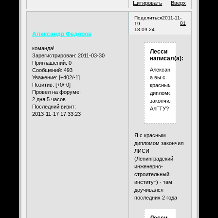
Цитировать
Вверх
Поделиться
2011-11-
81
19
18:09:24
Александр Федоров
команда!
Лесси
Зарегистрирован
: 2011-03-30
написал(а):
Приглашений:
0
Александр,
Сообщений:
493
Уважение:
[+402/-1]
а вы с
Позитив:
[+0/-0]
красным
Провел на форуме:
дипломом
2 дня 5 часов
закончили
Последний визит:
АлГТУ?
2013-11-17 17:33:23
Я с красным
дипломом закончил
ЛИСИ
(Ленинградский
инженерно-
строительный
институт) - там
доучивался
последних 2 года