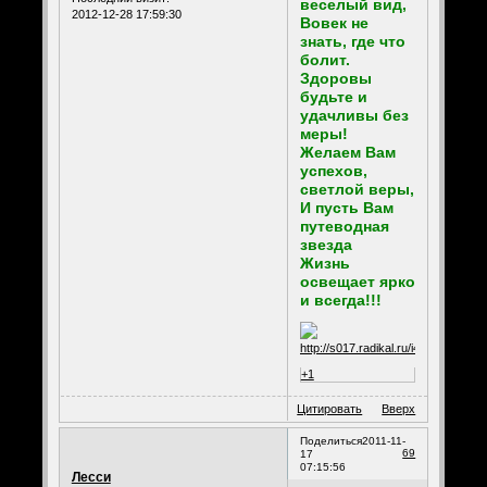
веселый вид,
2012-12-28 17:59:30
Вовек не
знать, где что
болит.
Здоровы
будьте и
удачливы без
меры!
Желаем Вам
успехов,
светлой веры,
И пусть Вам
путеводная
звезда
Жизнь
освещает ярко
и всегда!!!
+1
Цитировать
Вверх
Поделиться
2011-11-
69
17
07:15:56
Лесси