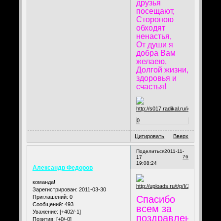
друзья
посещают,
Стороною
обходят
ненастья,
От души я
добра Вам
желаею,
Долгой жизни,
здоровья и
счастья!
0
Цитировать
Вверх
Поделиться
2011-11-
76
17
19:08:24
Александр Федоров
команда!
Зарегистрирован
: 2011-03-30
Спасибо
Приглашений:
0
Сообщений:
493
всем за
Уважение:
[+402/-1]
поздравления!
Позитив:
[+0/-0]