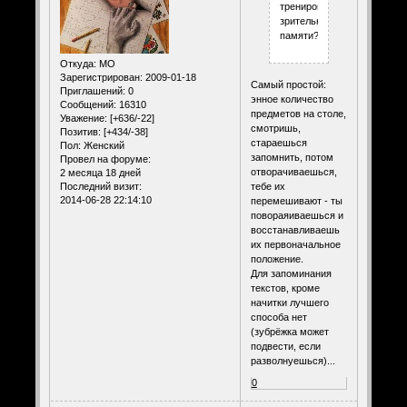
тренировки
зрительной
памяти?
Откуда:
МО
Зарегистрирован
: 2009-01-18
Самый простой:
Приглашений:
0
энное количество
Сообщений:
16310
предметов на столе,
Уважение:
[+636/-22]
смотришь,
Позитив:
[+434/-38]
стараешься
Пол:
Женский
запомнить, потом
Провел на форуме:
отворачиваешься,
2 месяца 18 дней
Последний визит:
тебе их
2014-06-28 22:14:10
перемешивают - ты
повораяиваешься и
восстанавливаешь
их первоначальное
положение.
Для запоминания
текстов, кроме
начитки лучшего
способа нет
(зубрёжка может
подвести, если
разволнуешься)...
0