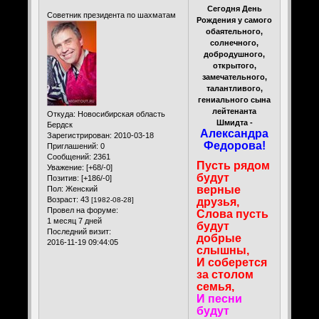
Сегодня День
Советник президента по шахматам
Рождения у самого
обаятельного,
солнечного,
добродушного,
открытого,
замечательного,
талантливого,
гениального сына
лейтенанта
Откуда:
Новосибирская область
Шмидта -
Бердск
Александра
Зарегистрирован
: 2010-03-18
Федорова!
Приглашений:
0
Сообщений:
2361
Пусть рядом
Уважение:
[+68/-0]
будут
Позитив:
[+186/-0]
верные
Пол:
Женский
Возраст:
43
[1982-08-28]
друзья,
Провел на форуме:
Слова пусть
1 месяц 7 дней
будут
Последний визит:
добрые
2016-11-19 09:44:05
слышны,
И соберется
за столом
семья,
И песни
будут