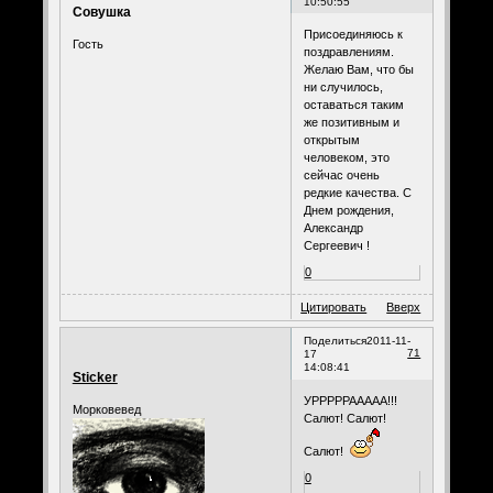
10:50:55
Совушка
Присоединяюсь к
Гость
поздравлениям.
Желаю Вам, что бы
ни случилось,
оставаться таким
же позитивным и
открытым
человеком, это
сейчас очень
редкие качества. С
Днем рождения,
Александр
Сергеевич !
0
Цитировать
Вверх
Поделиться
2011-11-
71
17
14:08:41
Sticker
УРРРРРААААА!!!
Морковевед
Салют! Салют!
Салют!
0