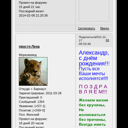
Провел на форуме:
15 дней 21 час
Последний визит:
2014-02-08 21:20:36
Цитировать
Вверх
Поделиться
2011-11-
68
17
06:53:48
просто Лена
Александр,
Морковевед
с днём
рождения!!!
Пусть все
Ваши мечты
исполнятся!!!!
П О З Д Р А
Откуда:
г. Барнаул
В Л Я Е М!!!
Зарегистрирован
: 2011-03-28
Приглашений:
0
Желаем жизни
Сообщений:
1354
без кручины,
Уважение:
[+57/-1]
Не
Позитив:
[+240/-0]
волноваться
Пол:
Женский
без причины,
Провел на форуме:
18 дней 20 часов
Всегда иметь
Последний визит: