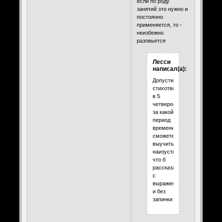
если по роду
занятий это нужно и
постоянно
применяется, то -
неизбежно
разовьется
Лесси
написал(а):
Допустим
стихотворение
в 5
четверостиший
за какой
период
времени
сможете
выучить
наизусть
что б
рассказать
с
выражением
и без
запинки