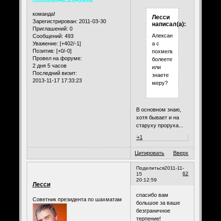
команда!
Лесси
Зарегистрирован
: 2011-03-30
написал(а):
Приглашений:
0
Александр,
Сообщений:
493
Уважение:
[+402/-1]
а с
Позитив:
[+0/-0]
похмелья
Провел на форуме:
болеете?
2 дня 5 часов
или
Последний визит:
знаете
2013-11-17 17:33:23
меру?
В основном знаю,
хотя бывает и на
старуху проруха...
+1
Цитировать
Вверх
Поделиться
2011-11-
62
15
20:12:59
Лесси
спасибо вам
Советник президента по шахматам
большое за ваше
безграничное
терпение!