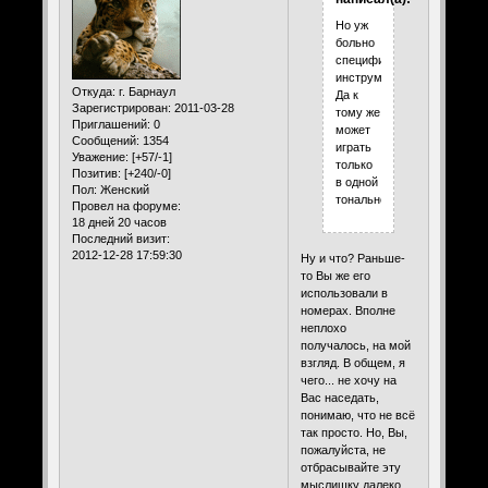
Но уж
больно
специфичный
инструмент.
Откуда:
г. Барнаул
Да к
Зарегистрирован
: 2011-03-28
тому же
Приглашений:
0
может
Сообщений:
1354
играть
Уважение:
[+57/-1]
только
Позитив:
[+240/-0]
в одной
Пол:
Женский
тональности.
Провел на форуме:
18 дней 20 часов
Последний визит:
2012-12-28 17:59:30
Ну и что? Раньше-
то Вы же его
использовали в
номерах. Вполне
неплохо
получалось, на мой
взгляд. В общем, я
чего... не хочу на
Вас наседать,
понимаю, что не всё
так просто. Но, Вы,
пожалуйста, не
отбрасывайте эту
мыслишку далеко,