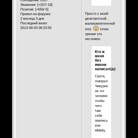
Сообщений:
8317
Уважение:
[+157/-18]
Позитив:
[+550/-5]
Просто с моей
Провел на форуме:
делетантской ,
2 месяца 3 дня
Последний визит:
малокомпетентной
2013-09-03 08:33:50
(но)
точки
зрения это
несложно.
Кто ж
меня
без
имени
написал(а):
Света,
поверьте,
Чивурин
не тот
человек
чтобы
чего
там
себе
приписывать
или
АМиКу.