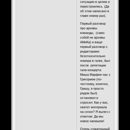
ситуацию в целом и
перестроились. (Да
об этом написано в
главе номер раз).
Первый разговор
про архивы
команды, (само
собой не архивы
АМиКа) и ваще
первый разговор с
редакторами
безотносительно
номера в галке, был
после репетиции
гала-концерта.
Миша Марфин нас с
Григорием (по-
честному, конечно,
Гришу, я просто
рядом был)
остановил и
спросил: Как у вас,
хватит материала
на сезон? Я вылез с
ответом: Да мы
новое напишем!
Очень суматошный