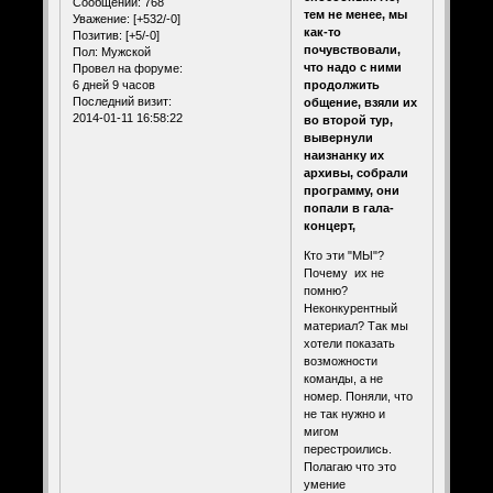
Сообщений:
768
тем не менее, мы
Уважение:
[+532/-0]
как-то
Позитив:
[+5/-0]
почувствовали,
Пол:
Мужской
что надо с ними
Провел на форуме:
продолжить
6 дней 9 часов
Последний визит:
общение, взяли их
2014-01-11 16:58:22
во второй тур,
вывернули
наизнанку их
архивы, собрали
программу, они
попали в гала-
концерт,
Кто эти "МЫ"?
Почему их не
помню?
Неконкурентный
материал? Так мы
хотели показать
возможности
команды, а не
номер. Поняли, что
не так нужно и
мигом
перестроились.
Полагаю что это
умение