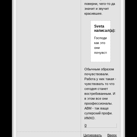
поверни, чего-то да
значит и звучит
красившее.
Sveta
написал(а):
Господи,
как это
они
почувствовали.
Обычным образом
почувствовали.
Работа у них такая -
чувствовать то что
сегодня станет
востребованным. И
в этом все они
проофессионалы.
АВМ - так ваще
суперский профи.
ИМХО.
0
Цитировать
Вверх