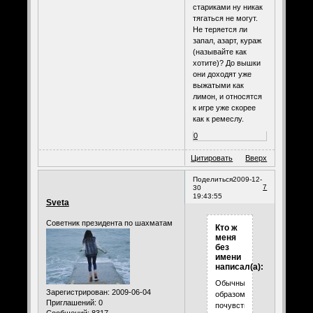
стариками ну никак
тягаться не могут.
Не теряется ли
запал, азарт, кураж
(называйте как
хотите)? До вышки
они доходят уже
выжатыми как
лимон, и относятся
к игре уже скорее
как к ремеслу.
0
Цитировать
Вверх
Поделиться
2009-12-
7
30
19:43:55
Sveta
Советник президента по шахматам
Кто ж
меня
без
имени
написал(а):
Обычным
Зарегистрирован
: 2009-06-04
образом
Приглашений:
0
почувствовали.