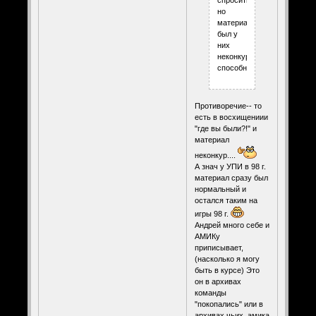
но
материал
был у
них
неконкурентно
способный.
Противоречие-- то
есть в восхищениии
"где вы были?!" и
материал
неконкур....
А знач у УПИ в 98 г.
материал сразу был
нормальный и
остался таким на
игры 98 г.
Андрей много себе и
АМИКу
приписывает,
(насколько я могу
быть в курсе) Это
он в архивах
команды
"покопались" или в
архивах чьих, амика