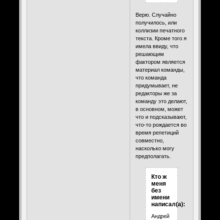
Верю. Случайно
получилось, или
коллизии печатного
текста. Кроме того я
имела ввиду, что
решающим
фактором является
материал команды,
что команда
придумывает, не
редакторы же за
команду это делают,
в основном, может
что и подсказывают,
что-то рождается во
время репетиций
совместно,
насколько могу
предполагать.
Кто ж
меня
без
имени
написал(а):
Андрей