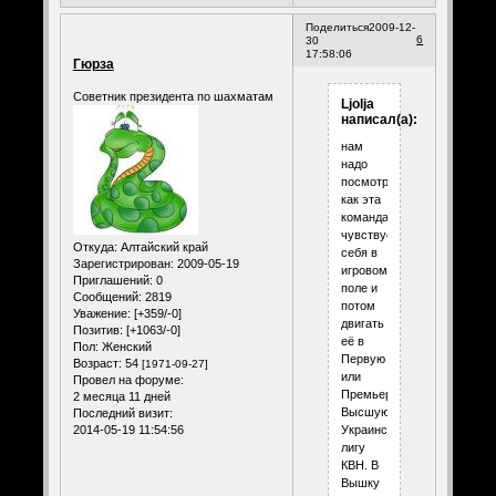
Поделиться
2009-12-
6
30
17:58:06
Гюрза
Советник президента по шахматам
Ljolja
написал(а):
нам
надо
посмотреть,
как эта
команда
чувствует
Откуда:
Алтайский край
себя в
Зарегистрирован
: 2009-05-19
игровом
Приглашений:
0
поле и
Сообщений:
2819
потом
Уважение:
[+359/-0]
двигать
Позитив:
[+1063/-0]
её в
Пол:
Женский
Первую
Возраст:
54
[1971-09-27]
или
Провел на форуме:
Премьерку,
2 месяца 11 дней
Высшую
Последний визит:
Украинскую
2014-05-19 11:54:56
лигу
КВН. В
Вышку