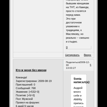
бывшим квнщикам
на ТНТ, из Камеди,
просто стелятся
перед ними.
Это при
достаточном
уважении к
традициям, к
Маслякову, но
реально -- смешно
и стыдно.
0
Цитировать
Вверх
Поделиться
2009-12-
5
30
13:03:27
Кто ж меня без имени
Команда!
Sveta
Зарегистрирован
: 2009-08-19
написал(а):
Приглашений:
0
Андрей
Сообщений:
768
Уважение:
[+532/-0]
много
Позитив:
[+5/-0]
себе и
Пол:
Мужской
АМИКу
Провел на форуме:
приписывает,
6 дней 9 часов
(насколько