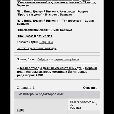
"Спасение вселенной в домашних условиях" - 22 марта,
Барнаул
Пётр Винс, Дмитрий Никулин, Александр Фёдоров,
"Просто как дети" - 18 апреля, Барнаул
Пётр Винс, Дмитрий Никулин - "Три плюс кот" - 21 мая
Барнаул
"Прелюдия при людях". 7 мая, Барнаул
"Принцесса и др". 27 мая
Контакты ДЛШ:
Пётр Винс
Контакты участников команды
Привет, Гость!
Войдите
или
зарегистрируйтесь
.
»
Театр эстрады Дети лейтенанта Шмидта
»
Первый
план. Авторы, актеры, команда
»
Из интервью
редакторов AMIK
Страница:
1
Ответить
Из интервью редакторов AMIK
Поделиться
2009-12-
1
30
00:34:12
Ljolja