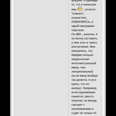
форуме, и однажды
то, что я написала
ему
, хочется
"поякать",
похвастать,
ИЗВИНЯЮСЬ, в
одной программе
озвучили.
По КВН , конечно, я
не могла составить
о нем хоть и такого
впечатления. Мне
показалось, что
Марфин больше
предпочитает
интеллектуальный
юмор, чем
эмоциональный,
(если юмор вообще
так делится, я не в
курсе, это по-
моему). Например,
если окружающие
смеются, просто
покатом, он иногда
смотрит с
непониманием и
судит не только по