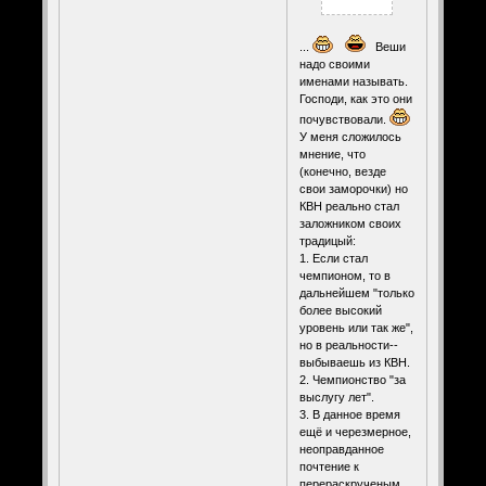
...
Веши
надо своими
именами называть.
Господи, как это они
почувствовали.
У меня сложилось
мнение, что
(конечно, везде
свои заморочки) но
КВН реально стал
заложником своих
традицый:
1. Если стал
чемпионом, то в
дальнейшем "только
более высокий
уровень или так же",
но в реальности--
выбываешь из КВН.
2. Чемпионство "за
выслугу лет".
3. В данное время
ещё и черезмерное,
неоправданное
почтение к
перераскрученым