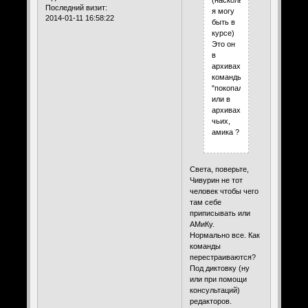
Последний визит:
я могу
2014-01-11 16:58:22
быть в
курсе)
Это он
в
архивах
команды
"покопались"
или в
архивах
чьих,
амика ?
Света, поверьте,
Чивурин не тот
человек чтобы чего
там себе
приписывать или
АМиКу.
Нормально все. Как
команды
перестраиваются?
Под диктовку (ну
или при помощи
консультаций)
редакторов.