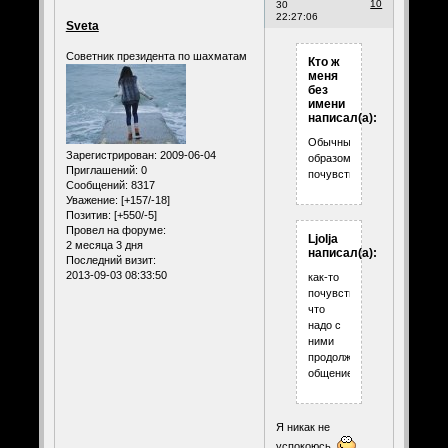
10
30
22:27:06
Sveta
Советник президента по шахматам
Кто ж
меня
без
имени
написал(а):
Обычным
Зарегистрирован
: 2009-06-04
образом
Приглашений:
0
почувствовали.
Сообщений:
8317
Уважение:
[+157/-18]
Позитив:
[+550/-5]
Провел на форуме:
Ljolja
2 месяца 3 дня
написал(а):
Последний визит:
2013-09-03 08:33:50
как-то
почувствовали,
что
надо с
ними
продолжить
общение,
Я никак не
успокоюсь.