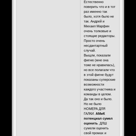
Естественно
поверить что и в тот
раз именно так
было, хотя было не
так. Андрей и
Михаил Марфин
очень толковые и
стоящие редакторы.
Просто очень
несдантартный
случай.
Выщли, показали
фигню (мне она
тоже не нравилась),
но все полагали что
в этой фигне будут
показаны суперские
возможности
каждого участника и
команды в целом.
Да так оно и было.
Но не было
НОМЕРА ДЛЯ
ГАЛКИ.
АМиК
потенциал сумел
оценить
. ДЛШ
сумели оценить
свой промах и