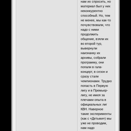
нам их спросить, но
материал был у них
неконкурентно
способный. Но, тем
не менее, мы как-то
почувствовали, что
надо с ними
продолжить
общение, взяли их
во второй тур,
вывернули
наизнанку их
архивы, собрали
программу, они
попали в гала-
концерт, в сезон и
сразу стали
чемпионами. Трудно
попасть в Первую
лигу и в Премьер-
лигу, не имея за
плечами опыта в
официальных лиг
КВН. Наверное
такие эксперименты
(как с «Детьми») мы
уже не проводим,
нам надо