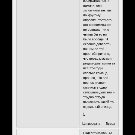
избирательности
памяти, они
запомнили так, вы
по-другому,
спросить третьего -
его воспоминания
не совпадут ни с
чьими бы то ни
было вообще. Я
склонна доверять
вашим по той
простой причине,
что перед глазами
редакторов амика за
все эти годы
столько команд
прошло, что все
воспоминания
слились в одно
сплошное действо и
трудно оттуда
вычленить какой-то
отдельный эпизод.
0
Цитировать
Вверх
Поделиться
2009-12-