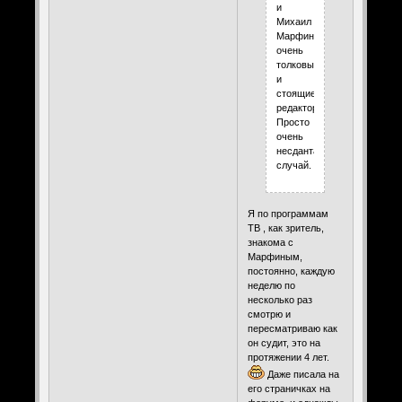
и
Михаил
Марфин
очень
толковые
и
стоящие
редакторы.
Просто
очень
несдантартный
случай.
Я по программам
ТВ , как зритель,
знакома с
Марфиным,
постоянно, каждую
неделю по
несколько раз
смотрю и
пересматриваю как
он судит, это на
протяжении 4 лет.
Даже писала на
его страничках на