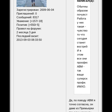
написал(а):
Обычным
Зарегистрирован
: 2009-06-04
образом
Приглашений:
0
почувствовали.
Сообщений:
8317
Работа
Уважение:
[+157/-18]
у них
Позитив:
[+550/-5]
такая -
Провел на форуме:
чувствовать
2 месяца 3 дня
то что
Последний визит:
сегодня
2013-09-03 08:33:50
станет
востребованным.
И в
этом
все они
проофессионалы.
АВМ -
так
ваще
суперский
профи.
ИМХО.
Да, по поводу АВМ я
точно согласна, он
даже из Премьерки