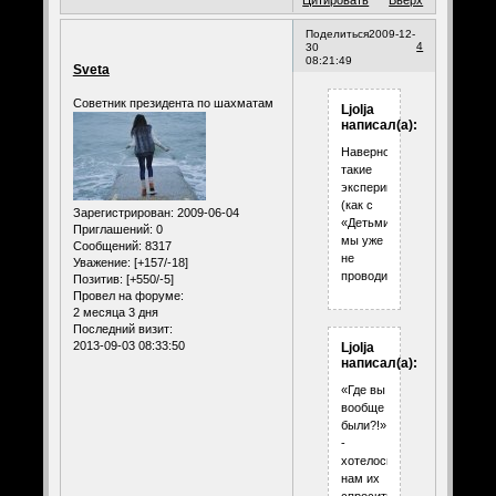
Поделиться
2009-12-
4
30
08:21:49
Sveta
Советник президента по шахматам
Ljolja
написал(а):
Наверное
такие
эксперименты
(как с
Зарегистрирован
: 2009-06-04
«Детьми»)
Приглашений:
0
мы уже
Сообщений:
8317
не
Уважение:
[+157/-18]
проводим,
Позитив:
[+550/-5]
Провел на форуме:
2 месяца 3 дня
Последний визит:
2013-09-03 08:33:50
Ljolja
написал(а):
«Где вы
вообще
были?!»
-
хотелось
нам их
спросить,