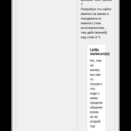
?
Попробую это найти
именно на амике и
поиздеваться
немного (чем
интеллигентнее ,
тем действенней)
над этим А.Ч.
Ljolja
написал(а):
Но, тем
не
менее,
мы как-
то
почувствовали,
что
надо с
ними
продолжить
общение,
взяли
их во
второй
тур