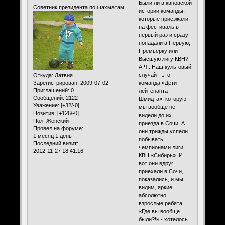
Были ли в квновской
Советник президента по шахматам
истории команды,
которые приезжали
на фестиваль в
первый раз и сразу
попадали в Первую,
Премьерку или
Высшую лигу КВН?
А.Ч.: Наш культовый
случай - это
Откуда:
Латвия
Зарегистрирован
: 2009-07-02
команда «Дети
Приглашений:
0
лейтенанта
Сообщений:
2122
Шмидта», которую
Уважение:
[+32/-0]
мы вообще не
Позитив:
[+126/-0]
видели до их
Пол:
Женский
приезда в Сочи. А
Провел на форуме:
они трижды успели
1 месяц 1 день
побывать
Последний визит:
чемпионами лиги
2012-11-27 18:41:16
КВН «Сибирь». И
вот они вдруг
приехали в Сочи,
показались, и мы
видим, яркие,
абсолютно
взрослые ребята.
«Где вы вообще
были?!» - хотелось