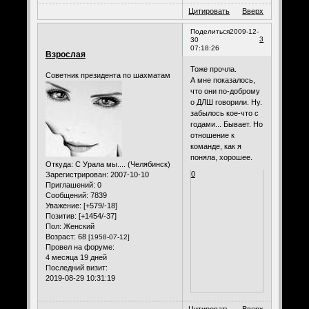
Цитировать
Вверх
Поделиться
2009-12-
3
30
07:18:26
Взрослая
Тоже прочла.
Советник президента по шахматам
А мне показалось,
что они по-доброму
о ДЛШ говорили. Ну.
забылось кое-что с
годами... Бывает. Но
отношение к
команде, как я
поняла, хорошее.
Откуда:
С Урала мы.... (Челябинск)
0
Зарегистрирован
: 2007-10-10
Приглашений:
0
Сообщений:
7839
Уважение:
[+579/-18]
Позитив:
[+1454/-37]
Пол:
Женский
Возраст:
68
[1958-07-12]
Провел на форуме:
4 месяца 19 дней
Последний визит:
2019-08-29 10:31:19
Цитировать
Вверх