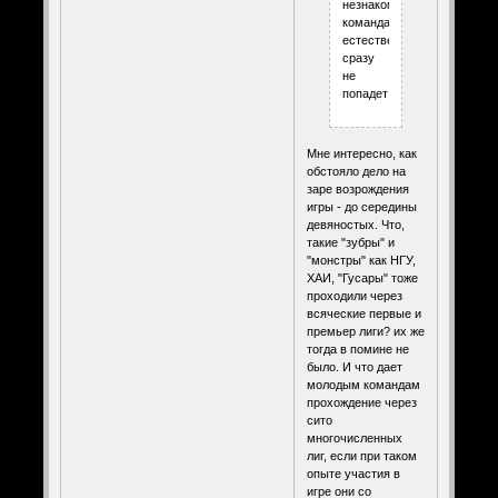
незнакомая
команда,
естественно,
сразу
не
попадет!
Мне интересно, как
обстояло дело на
заре возрождения
игры - до середины
девяностых. Что,
такие "зубры" и
"монстры" как НГУ,
ХАИ, "Гусары" тоже
проходили через
всяческие первые и
премьер лиги? их же
тогда в помине не
было. И что дает
молодым командам
прохождение через
сито
многочисленных
лиг, если при таком
опыте участия в
игре они со