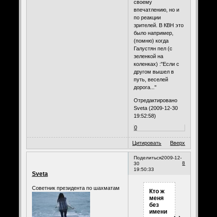
своему
впечатлению, но и
по реакции
зрителей. В КВН это
было например,
(помню) когда
Галустян пел (с
зеленкой на
коленках) :"Если с
другом вышел в
путь, веселей
дорога..."
Отредактировано
Sveta (2009-12-30
19:52:58)
0
Цитировать
Вверх
Поделиться
2009-12-
8
30
19:50:33
Sveta
Советник президента по шахматам
Кто ж
меня
без
имени