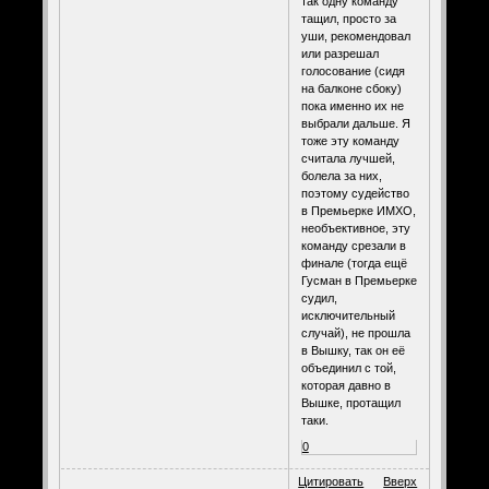
так одну команду
тащил, просто за
уши, рекомендовал
или разрешал
голосование (сидя
на балконе сбоку)
пока именно их не
выбрали дальше. Я
тоже эту команду
считала лучшей,
болела за них,
поэтому судейство
в Премьерке ИМХО,
необъективное, эту
команду срезали в
финале (тогда ещё
Гусман в Премьерке
судил,
исключительный
случай), не прошла
в Вышку, так он её
объединил с той,
которая давно в
Вышке, протащил
таки.
0
Цитировать
Вверх