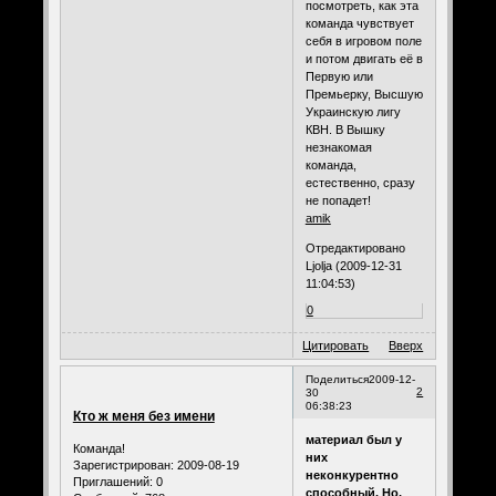
посмотреть, как эта
команда чувствует
себя в игровом поле
и потом двигать её в
Первую или
Премьерку, Высшую
Украинскую лигу
КВН. В Вышку
незнакомая
команда,
естественно, сразу
не попадет!
amik
Отредактировано
Ljolja (2009-12-31
11:04:53)
0
Цитировать
Вверх
Поделиться
2009-12-
2
30
06:38:23
Кто ж меня без имени
материал был у
Команда!
них
Зарегистрирован
: 2009-08-19
неконкурентно
Приглашений:
0
способный. Но,