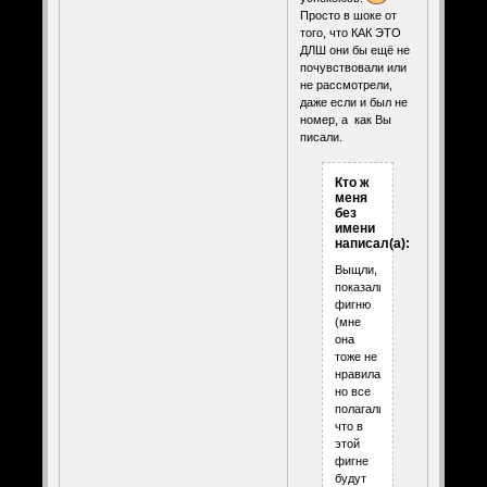
Просто в шоке от
того, что КАК ЭТО
ДЛШ они бы ещё не
почувствовали или
не рассмотрели,
даже если и был не
номер, а как Вы
писали.
Кто ж
меня
без
имени
написал(а):
Выщли,
показали
фигню
(мне
она
тоже не
нравилась),
но все
полагали
что в
этой
фигне
будут