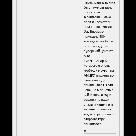
перестраиваться на
бегу тоже сыграло
свою роль.
А амиковцы, даже
если бы захотели
помочь не смогли
бы. Впервые
приехало 500
команд и они были
не готовы, у них
суперский цейтнот
был.
Так что Андрей,
которого я очень
люблю, чего-то там
АМИКУ лишнего по
этому поводу
приписывает. Хотя
конечно мог ночью
зайти пока я ждал
решения а наши
спали и нашептать
на ушко. Только кто
тогда те решения по
второму туру
принимал?
0