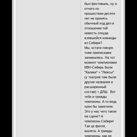
был фестиваль, ну и
отчего по
прошествии десяти
лет не принять
обычный ход дел в
отношении той
невесть откуда
взявшейся команды
из Сибири?
Мы, кстати говоря,
тоже приписками
занимались. На тот
момент чемпионами
КВН-Сибирь были
"Калики" + "Люксы"
(у театров там были
другие названия и
расширенный
состав) + ДЛШ. Вот
тебе и трижды
чемпионы. А то ведь
хрен бы заметили.
Это у нас чего такое
на сцене? А
чемпионы Сибири!
Так це фигня,
малята. А трижды
чемпионы, как не