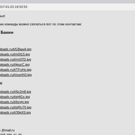
017-01-23 19:52:52
зья!
ми команды можно связаться вот по этим контактам:
 Бакин
нс
s @mail.ru
 905 986-41-39