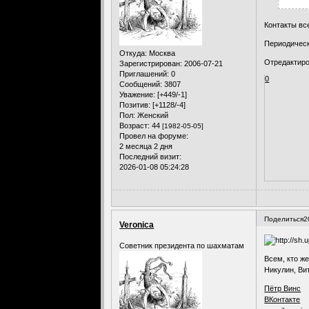
Контакты вс
Периодическ
Откуда:
Москва
Отредактиров
Зарегистрирован
: 2006-07-21
Приглашений:
0
0
Сообщений:
3807
Уважение:
[+449/-1]
Позитив:
[+1128/-4]
Пол:
Женский
Возраст:
44
[1982-05-05]
Провел на форуме:
2 месяца 2 дня
Последний визит:
2026-01-08 05:24:28
Поделиться
2
Veronica
Советник президента по шахматам
Всем, кто ж
Никулин, Ви
Пётр Винс
ВКонтакте