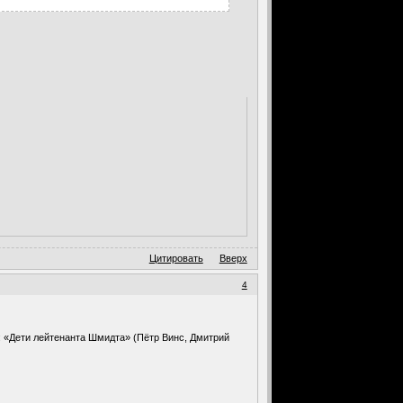
Цитировать
Вверх
4
я: «Дети лейтенанта Шмидта» (Пётр Винс, Дмитрий