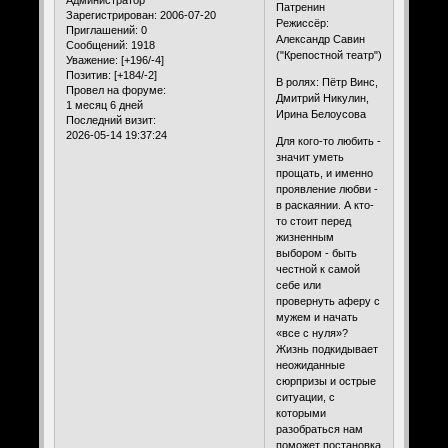
Патренин
Зарегистрирован
: 2006-07-20
Режиссёр:
Приглашений:
0
Александр Савин
Сообщений:
1918
("Крепостной театр")
Уважение:
[+196/-4]
Позитив:
[+184/-2]
В ролях: Пётр Винс,
Провел на форуме:
Дмитрий Никулин,
1 месяц 6 дней
Ирина Белоусова
Последний визит:
2026-05-14 19:37:24
Для кого-то любить -
значит уметь
прощать, и именно
проявление любви -
в раскаянии. А кто-
то стоит перед
жизненным
выбором - быть
честной к самой
себе или
провернуть аферу с
мужем и начать
«все с нуля»?
Жизнь подкидывает
неожиданные
сюрпризы и острые
ситуации, с
которыми
разобраться нам
поможет постановка