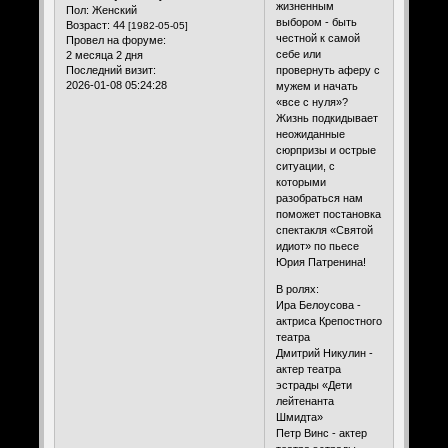
жизненным
Пол:
Женский
выбором - быть
Возраст:
44
[1982-05-05]
честной к самой
Провел на форуме:
себе или
2 месяца 2 дня
провернуть аферу с
Последний визит:
2026-01-08 05:24:28
мужем и начать
«все с нуля»?
Жизнь подкидывает
неожиданные
сюрпризы и острые
ситуации, с
которыми
разобраться нам
поможет постановка
спектакля «Святой
идиот» по пьесе
Юрия Патренина!
В ролях:
Ира Белоусова -
актриса Крепостного
театра
Дмитрий Никулин -
актер театра
эстрады «Дети
лейтенанта
Шмидта»
Петр Винс - актер