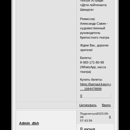
театра эстрады
«Дети лейтенанта
Шмидта»
⠀
Режиссер:
Александр Савин -
художественный
руководитель
Крепостного театра
Ждем Вас, дорогие
зрители!
Билеты:
8-983-171-80-98
(WhatsApp, касса
театра)
Купить билеты:
https://barnaul.kassy.ru/events/teat
… 1684478899
0
Цитировать
Вверх
Поделиться
2023-06-
8
06
07:43:56
Admin_dlsh
8 июня