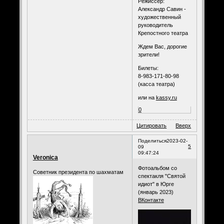
Режиссер:
Александр Савин -
художественный
руководитель
Крепостного театра
Ждем Вас, дорогие
зрители!
Билеты:
8-983-171-80-98
(касса театра)
или на
kassy.ru
0
Цитировать
Вверх
Поделиться
2023-02-
5
09
09:47:24
Veronica
Фотоальбом со
Советник президента по шахматам
спектакля "Святой
идиот" в Юрге
(январь 2023)
ВКонтакте