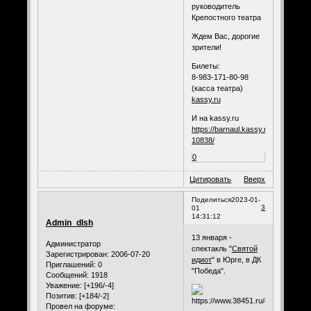
руководитель
Крепостного театра
Ждем Вас, дорогие
зрители!
Билеты:
8-983-171-80-98
(касса театра)
kassy.ru
И на kassy.ru
https://barnaul.kassy.ru/events/teat
10838/
0
Цитировать
Вверх
Поделиться
2023-01-
3
01
14:31:12
Admin_dlsh
13 января -
Администратор
спектакль "
Святой
Зарегистрирован
: 2006-07-20
идиот
" в Юрге, в ДК
Приглашений:
0
"Победа".
Сообщений:
1918
Уважение:
[+196/-4]
Позитив:
[+184/-2]
Провел на форуме: