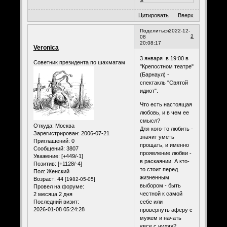
Цитировать
Вверх
Поделиться
2022-12-
2
08
20:08:17
Veronica
3 января в 19:00 в
Советник президента по шахматам
"Крепостном театре"
(Барнаул) -
спектакль "Святой
идиот".
Что есть настоящая
любовь, и в чем ее
смысл?
Откуда:
Москва
Для кого-то любить -
Зарегистрирован
: 2006-07-21
значит уметь
Приглашений:
0
прощать, и именно
Сообщений:
3807
проявление любви -
Уважение:
[+449/-1]
в раскаянии. А кто-
Позитив:
[+1128/-4]
то стоит перед
Пол:
Женский
жизненным
Возраст:
44
[1982-05-05]
выбором - быть
Провел на форуме:
честной к самой
2 месяца 2 дня
себе или
Последний визит:
2026-01-08 05:24:28
провернуть аферу с
мужем и начать
«все с нуля»?