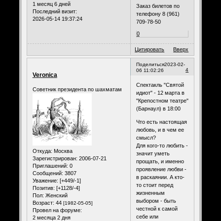
1 месяц 6 дней
Заказ билетов по
Последний визит:
телефону 8 (961)
2026-05-14 19:37:24
709-78-50
0
Цитировать
Вверх
Поделиться
2023-02-
4
06 11:02:26
Veronica
Спектакль "Святой
Советник президента по шахматам
идиот" - 12 марта в
"Крепостном театре"
(Барнаул) в 18:00
Что есть настоящая
любовь, и в чем ее
смысл?
Для кого-то любить -
Откуда:
Москва
значит уметь
Зарегистрирован
: 2006-07-21
прощать, и именно
Приглашений:
0
проявление любви -
Сообщений:
3807
в раскаянии. А кто-
Уважение:
[+449/-1]
то стоит перед
Позитив:
[+1128/-4]
жизненным
Пол:
Женский
выбором - быть
Возраст:
44
[1982-05-05]
честной к самой
Провел на форуме:
себе или
2 месяца 2 дня