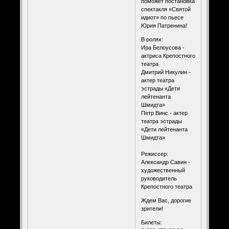
поможет постановка
спектакля «Святой
идиот» по пьесе
Юрия Патренина!
В ролях:
Ира Белоусова -
актриса Крепостного
театра
Дмитрий Никулин -
актер театра
эстрады «Дети
лейтенанта
Шмидта»
Петр Винс - актер
театра эстрады
«Дети лейтенанта
Шмидта»
⠀
Режиссер:
Александр Савин -
художественный
руководитель
Крепостного театра
Ждем Вас, дорогие
зрители!
Билеты: