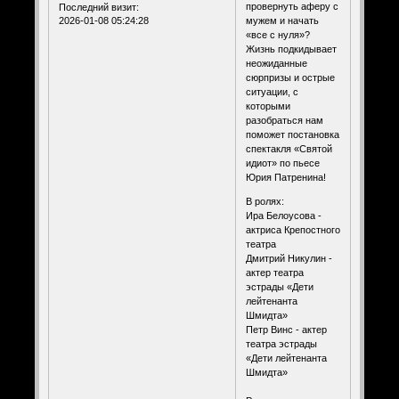
провернуть аферу с
Последний визит:
2026-01-08 05:24:28
мужем и начать
«все с нуля»?
Жизнь подкидывает
неожиданные
сюрпризы и острые
ситуации, с
которыми
разобраться нам
поможет постановка
спектакля «Святой
идиот» по пьесе
Юрия Патренина!
В ролях:
Ира Белоусова -
актриса Крепостного
театра
Дмитрий Никулин -
актер театра
эстрады «Дети
лейтенанта
Шмидта»
Петр Винс - актер
театра эстрады
«Дети лейтенанта
Шмидта»
⠀