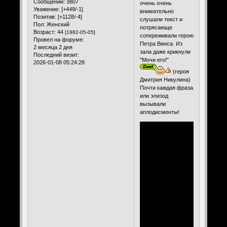
Сообщений:
3807
очень очень
Уважение:
[+449/-1]
внимательно
Позитив:
[+1128/-4]
слушали текст и
Пол:
Женский
потрясающе
Возраст:
44
[1982-05-05]
сопереживали герою
Провел на форуме:
Петра Винса. Из
2 месяца 2 дня
зала даже крикнули
Последний визит:
"Мочи его!"
2026-01-08 05:24:28
(героя
Дмитрия Никулина)
Почти каждая фраза
или эпизод
вызывали
аплодисменты!