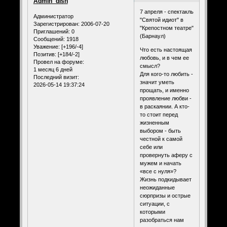
Admin_dlsh
7 апреля - спектакль
Администратор
"Святой идиот" в
Зарегистрирован
: 2006-07-20
"Крепостном театре"
Приглашений:
0
(Барнаул)
Сообщений:
1918
Уважение:
[+196/-4]
Что есть настоящая
Позитив:
[+184/-2]
любовь, и в чем ее
Провел на форуме:
смысл?
1 месяц 6 дней
Для кого-то любить -
Последний визит:
значит уметь
2026-05-14 19:37:24
прощать, и именно
проявление любви -
в раскаянии. А кто-
то стоит перед
жизненным
выбором - быть
честной к самой
себе или
провернуть аферу с
мужем и начать
«все с нуля»?
Жизнь подкидывает
неожиданные
сюрпризы и острые
ситуации, с
которыми
разобраться нам