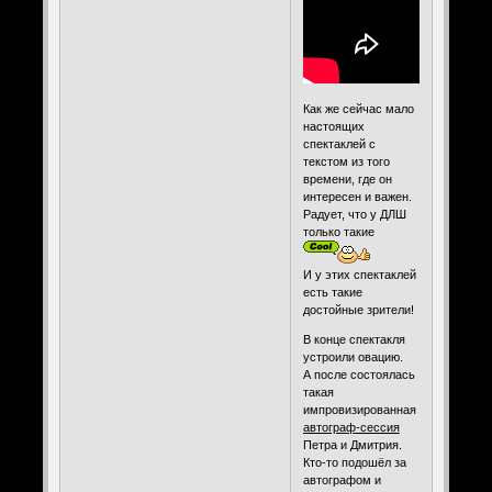
Как же сейчас мало
настоящих
спектаклей с
текстом из того
времени, где он
интересен и важен.
Радует, что у ДЛШ
только такие
И у этих спектаклей
есть такие
достойные зрители!
В конце спектакля
устроили овацию.
А после состоялась
такая
импровизированная
автограф-сессия
Петра и Дмитрия.
Кто-то подошёл за
автографом и