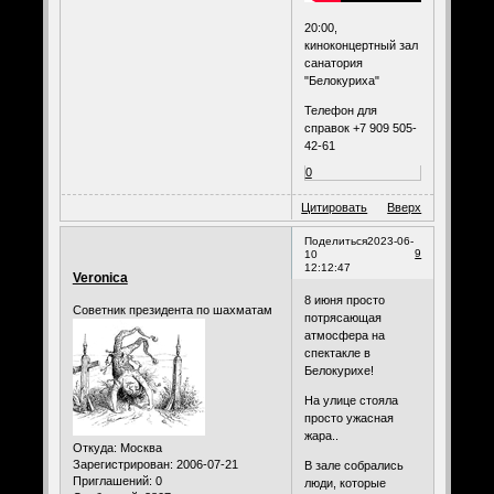
20:00,
киноконцертный зал
санатория
"Белокуриха"
Телефон для
справок +7 909 505-
42-61
0
Цитировать
Вверх
Поделиться
2023-06-
9
10
12:12:47
Veronica
8 июня просто
Советник президента по шахматам
потрясающая
атмосфера на
спектакле в
Белокурихе!
На улице стояла
просто ужасная
жара..
Откуда:
Москва
Зарегистрирован
: 2006-07-21
В зале собрались
Приглашений:
0
люди, которые