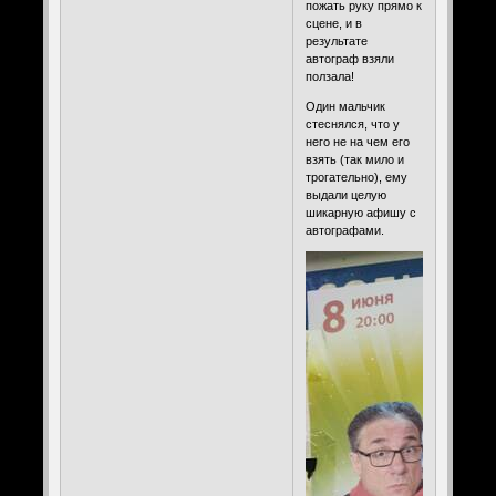
пожать руку прямо к
сцене, и в
результате
автограф взяли
ползала!
Один мальчик
стеснялся, что у
него не на чем его
взять (так мило и
трогательно), ему
выдали целую
шикарную афишу с
автографами.