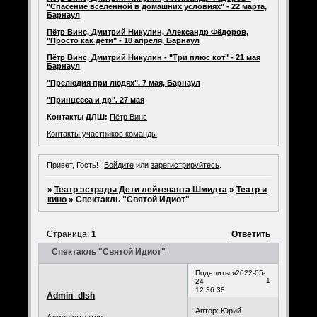
"Спасение вселенной в домашних условиях" - 22 марта,
Барнаул
Пётр Винс, Дмитрий Никулин, Александр Фёдоров,
"Просто как дети" - 18 апреля, Барнаул
Пётр Винс, Дмитрий Никулин - "Три плюс кот" - 21 мая
Барнаул
"Прелюдия при людях". 7 мая, Барнаул
"Принцесса и др". 27 мая
Контакты ДЛШ:
Пётр Винс
Контакты участников команды
Привет, Гость!
Войдите
или
зарегистрируйтесь
.
»
Театр эстрады Дети лейтенанта Шмидта
»
Театр и
кино
»
Спектакль "Святой Идиот"
Страница:
1
Ответить
Спектакль "Святой Идиот"
Поделиться
2022-05-
1
24
12:36:38
Admin_dlsh
Автор: Юрий
Администратор