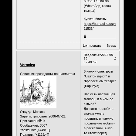
8-983-171-80-98
(WhatsApp, касса
театра)
Купить билеты:
https://barnaul.kassy.ru/events/teat
11533/
0
Цитировать
Вверх
Поделиться
2023-05-
7
19
09:49:59
Veronica
6 июня - спектакль
Советник президента по шахматам
"Святой идиот" в
"Крепостном театре"
(Барнаул)
Что есть настоящая
любовь, и в чем ее
смысл?
Для кого-то любить -
Откуда:
Москва
значит уметь
Зарегистрирован
: 2006-07-21
прощать, и именно
Приглашений:
0
проявление любви -
Сообщений:
3807
в раскаянии. А кто-
Уважение:
[+449/-1]
то стоит перед
Позитив:
[+1128/-4]