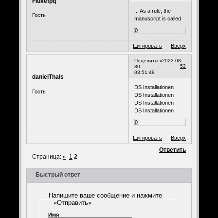
Flukefpq
... As a rule, the
Гость
manuscript is called
0
Цитировать
Вверх
Поделиться
2023-08-
52
30
03:51:49
danielThals
DS Installationen
Гость
DS Installationen
DS Installationen
DS Installationen
0
Цитировать
Вверх
Ответить
Страница:
«
1
2
Быстрый ответ
Напишите ваше сообщение и нажмите
«Отправить»
Имя