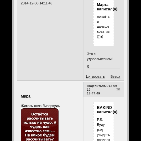
2014-12-06 14:11:46
Марта
написал(а):
придётся
и
дальше
креативить
)))))
Это с
удовольствием!
0
Цитировать
Вверх
Поделиться
2013-09-
38
16
18:47:49
Мира
Житель села Ливерпуль
BAKIND
написал(а):
P.S.
Буду
рад
увидеть
продолжение.