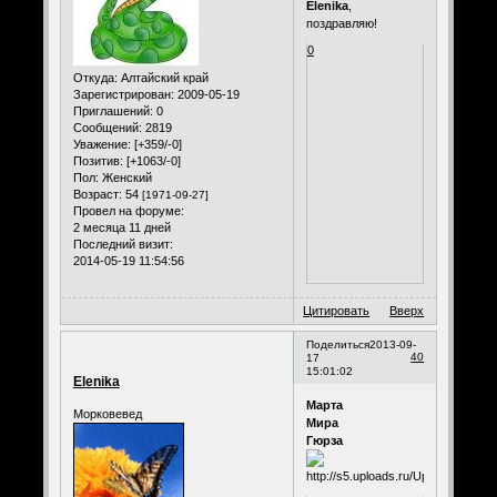
Elenika
,
поздравляю!
0
Откуда:
Алтайский край
Зарегистрирован
: 2009-05-19
Приглашений:
0
Сообщений:
2819
Уважение:
[+359/-0]
Позитив:
[+1063/-0]
Пол:
Женский
Возраст:
54
[1971-09-27]
Провел на форуме:
2 месяца 11 дней
Последний визит:
2014-05-19 11:54:56
Цитировать
Вверх
Поделиться
2013-09-
40
17
15:01:02
Elenika
Марта
Морковевед
Мира
Гюрза