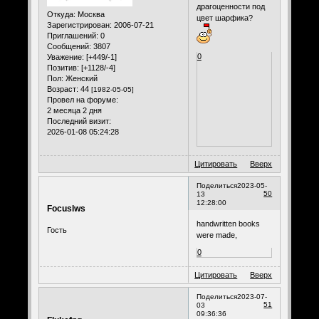
драгоценности под
Откуда:
Москва
цвет шарфика?
Зарегистрирован
: 2006-07-21
Приглашений:
0
Сообщений:
3807
0
Уважение:
[+449/-1]
Позитив:
[+1128/-4]
Пол:
Женский
Возраст:
44
[1982-05-05]
Провел на форуме:
2 месяца 2 дня
Последний визит:
2026-01-08 05:24:28
Цитировать
Вверх
Поделиться
2023-05-
50
13
12:28:00
Focuslws
handwritten books
Гость
were made,
0
Цитировать
Вверх
Поделиться
2023-07-
51
03
09:36:36