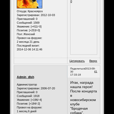
0
Откуда:
Красноярск
Зарегистрирован
: 2012-10-03
Приглашений:
0
Сообщений:
1569
Уважение:
[+411/-0]
Позитив:
[+253/-0]
Пол:
Женский
Провел на форуме:
2 месяца 21 день
Последний визит:
2014-12-06 14:11:46
Цитировать
Вверх
Поделиться
2013-09-
41
30
17:33:18
Admin_dlsh
Итак, награда
Администратор
нашла героя!
Зарегистрирован
: 2006-07-20
После концерта
Приглашений:
0
в
Сообщений:
1918
новосибирском
Уважение:
[+196/-4]
клубе
Позитив:
[+184/-2]
Провел на форуме:
"Бродячая
1 месяц 6 дней
собака",