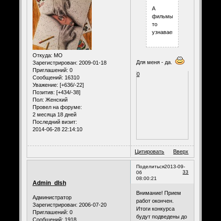
А
фильмы
то
узнаваемы?
Откуда:
МО
Для меня - да.
Зарегистрирован
: 2009-01-18
Приглашений:
0
0
Сообщений:
16310
Уважение:
[+636/-22]
Позитив:
[+434/-38]
Пол:
Женский
Провел на форуме:
2 месяца 18 дней
Последний визит:
2014-06-28 22:14:10
Цитировать
Вверх
Поделиться
2013-09-
33
06
08:00:21
Admin_dlsh
Внимание! Прием
Администратор
работ окончен.
Зарегистрирован
: 2006-07-20
Итоги конкурса
Приглашений:
0
будут подведены до
Сообщений:
1918