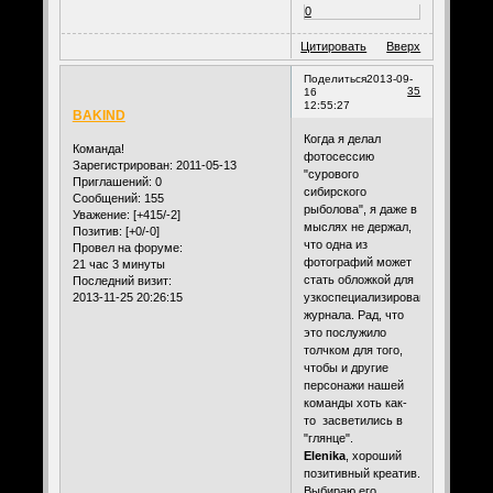
0
Цитировать
Вверх
Поделиться
2013-09-
35
16
12:55:27
BAKIND
Когда я делал
Команда!
фотосессию
Зарегистрирован
: 2011-05-13
"сурового
Приглашений:
0
сибирского
Сообщений:
155
рыболова", я даже в
Уважение:
[+415/-2]
мыслях не держал,
Позитив:
[+0/-0]
что одна из
Провел на форуме:
фотографий может
21 час 3 минуты
стать обложкой для
Последний визит:
2013-11-25 20:26:15
узкоспециализированного
журнала. Рад, что
это послужило
толчком для того,
чтобы и другие
персонажи нашей
команды хоть как-
то засветились в
"глянце".
Elenika
, хороший
позитивный креатив.
Выбираю его.