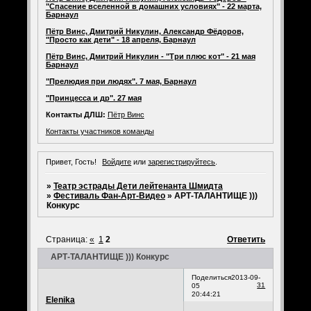
"Спасение вселенной в домашних условиях" - 22 марта,
Барнаул
Пётр Винс, Дмитрий Никулин, Александр Фёдоров,
"Просто как дети" - 18 апреля, Барнаул
Пётр Винс, Дмитрий Никулин - "Три плюс кот" - 21 мая
Барнаул
"Прелюдия при людях". 7 мая, Барнаул
"Принцесса и др". 27 мая
Контакты ДЛШ:
Пётр Винс
Контакты участников команды
Привет, Гость!
Войдите
или
зарегистрируйтесь
.
»
Театр эстрады Дети лейтенанта Шмидта
»
Фестиваль Фан-Арт-Видео
»
АРТ-ТАЛАНТИЩЕ )))
Конкурс
Страница:
«
1
2
Ответить
АРТ-ТАЛАНТИЩЕ ))) Конкурс
Поделиться
2013-09-
31
05
20:44:21
Elenika