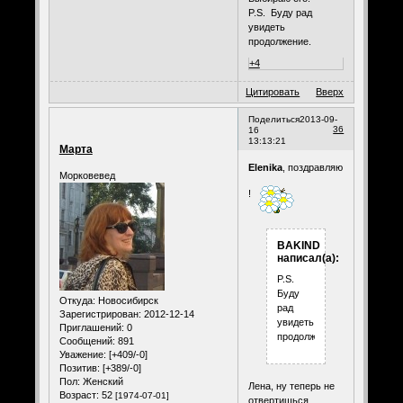
P.S. Буду рад
увидеть
продолжение.
+4
Цитировать
Вверх
Поделиться
2013-09-
36
16
13:13:21
Марта
Elenika
, поздравляю
Морковевед
!
BAKIND
написал(а):
P.S.
Буду
Откуда:
Новосибирск
рад
Зарегистрирован
: 2012-12-14
увидеть
Приглашений:
0
продолжение
Сообщений:
891
Уважение:
[+409/-0]
Позитив:
[+389/-0]
Пол:
Женский
Лена, ну теперь не
Возраст:
52
[1974-07-01]
отвертишься,