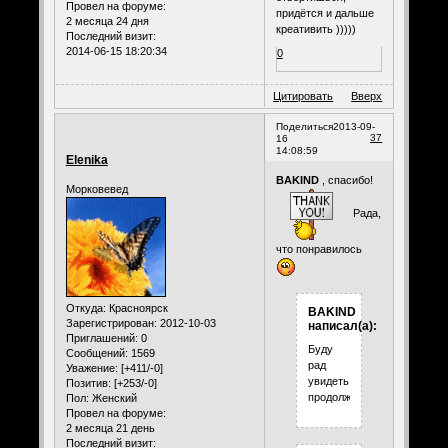
Провел на форуме:
придётся и дальше
2 месяца 24 дня
креативить )))))
Последний визит:
2014-06-15 18:20:34
0
Цитировать
Вверх
Поделиться
2013-09-
37
16
14:08:59
Elenika
BAKIND
, спасибо!
Морковевед
Рада,
что понравилось
Откуда:
Красноярск
BAKIND
Зарегистрирован
: 2012-10-03
написал(а):
Приглашений:
0
Буду
Сообщений:
1569
рад
Уважение:
[+411/-0]
увидеть
Позитив:
[+253/-0]
продолжение.
Пол:
Женский
Провел на форуме:
2 месяца 21 день
Последний визит: