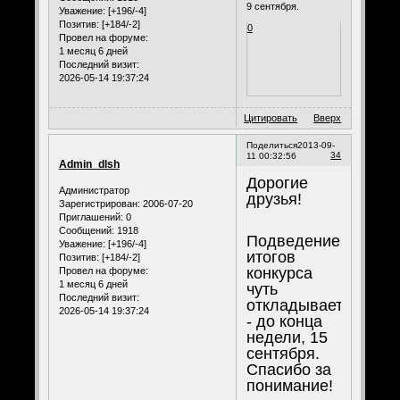
9 сентября.
Уважение:
[+196/-4]
Позитив:
[+184/-2]
0
Провел на форуме:
1 месяц 6 дней
Последний визит:
2026-05-14 19:37:24
Цитировать
Вверх
Поделиться
2013-09-
34
11 00:32:56
Admin_dlsh
Дорогие
Администратор
друзья!
Зарегистрирован
: 2006-07-20
Приглашений:
0
Сообщений:
1918
Подведение
Уважение:
[+196/-4]
итогов
Позитив:
[+184/-2]
конкурса
Провел на форуме:
1 месяц 6 дней
чуть
Последний визит:
откладывается
2026-05-14 19:37:24
- до конца
недели, 15
сентября.
Спасибо за
понимание!