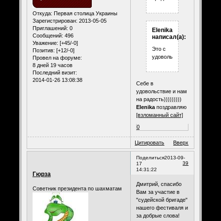
Откуда:
Первая столица Украины
Зарегистрирован
: 2013-05-05
Приглашений:
0
Elenika
Сообщений:
496
написал(а):
Уважение:
[+45/-0]
Это с
Позитив:
[+12/-0]
удовольствием!
Провел на форуме:
8 дней 19 часов
Последний визит:
2014-01-26 13:08:38
Себе в
удовольствие и нам
на радость)))))))))
Elenika
поздравляю
[взломанный сайт]
0
Цитировать
Вверх
Поделиться
2013-09-
39
17
14:31:22
Гюрза
Дмитрий, спасибо
Советник президента по шахматам
Вам за участие в
"судейской бригаде"
нашего фестиваля и
за добрые слова!