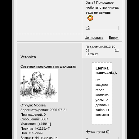
быть? Природное
любопытство никуда
ведь не денешь
+2
Цитировать
Вверх
Поделиться
2013-10-
43
01
01:26:24
Veronica
Советник президента по шахматам
Elenika
написал(а):
От
каждого
героя
коллажа
услышала
довольно
Откуда:
Москва
Зарегистрирован
: 2006-07-21
забавные
Приглашений:
0
комментарии.
Сообщений:
3807
Уважение:
[+449/-1]
Позитив:
[+1128/-4]
Ну-ка, ну-ка )))
Пол:
Женский
Возраст:
44
[1982-05-05]