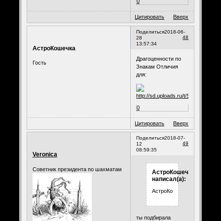
0
Цитировать
Вверх
Поделиться
2018-06-
48
28
13:57:34
АстроКошечка
Драгоценности по
Гость
Знакам Отличия
для:
0
Цитировать
Вверх
Поделиться
2018-07-
49
12
08:59:35
Veronica
Советник президента по шахматам
АстроКошечка
написал(а):
АстроКошечка
ты подбирала