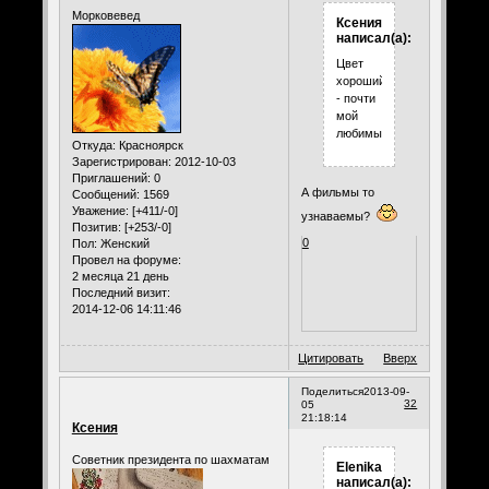
Морковевед
Ксения
написал(а):
Цвет
хороший
- почти
мой
любимый)))
Откуда:
Красноярск
Зарегистрирован
: 2012-10-03
Приглашений:
0
А фильмы то
Сообщений:
1569
Уважение:
[+411/-0]
узнаваемы?
Позитив:
[+253/-0]
0
Пол:
Женский
Провел на форуме:
2 месяца 21 день
Последний визит:
2014-12-06 14:11:46
Цитировать
Вверх
Поделиться
2013-09-
32
05
21:18:14
Ксения
Советник президента по шахматам
Elenika
написал(а):