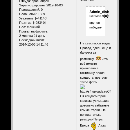
Откуда:
Красноярск
Зарегистрирован
: 2012-10-03
Приглашений:
0
Admin_dlsh
Сообщений:
1569
написал(а):
Уважение:
[+411/-0]
Позитив:
[+253/-0]
вручен
Пол:
Женский
победителю!
Провел на форуме:
2 месяца 21 день
Последний визит:
Ну хвастаюсь тогда.
2014-12-06 14:11:46
Правда, здесь еще и
баночка за
разминку
Это
всё вместе
принесено в
гостиницу после
концерта, поэтому
такое фото.
От каждого героя
коллажа услышала
довольно забавные
комментарии. Не
поняла только
реакцию Петра
Винса
А как