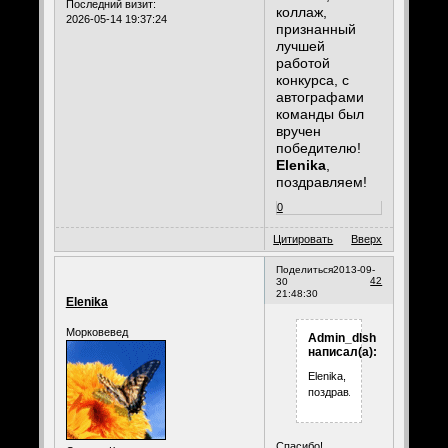
Последний визит:
коллаж,
2026-05-14 19:37:24
признанный
лучшей
работой
конкурса, с
автографами
команды был
вручен
победителю!
Elenika
,
поздравляем!
0
Цитировать
Вверх
Поделиться
2013-09-
42
30
21:48:30
Elenika
Морковевед
Admin_dlsh
написал(а):
Elenika,
поздравляем!
Спасибо!