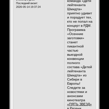
команда «Дети
Последний визит:
лейтенанта
2026-05-14 19:37:24
Шмидта»
приятно удивит
и порадует тех,
кто не попал на
концерт в РДМ.
Программа
«Осенние
заготовки»
станет
пикантной
частью
выездной
конвенции
полного
состава «Детей
лейтенанта
Шмидта» из
Сибири в
Европы!
Следите за
новостями и
анонсами
кинотеатра
«ПЯТЬ ЗВЕЗД»
в Рязани
.