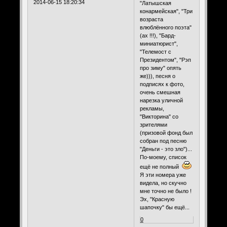
2014-06-15 18:20:34
"Латышская
конармейская", "Три
возраста
влюблённого поэта"
(ах !!!), "Бард-
миниатюрист",
"Телемост с
Президентом", "Рэп
про зиму" опять
же))), песня о
подписях к фото,
очень смешная
нарезка уличной
рекламы,
"Викторина" со
зрителями
(призовой фонд был
собран под песню
"Деньги - это зло")...
По-моему, список
ещё не полный
Я эти номера уже
видела, но скучно
мне точно не было !
Эх, "Красную
шапочку" бы ещё...
0