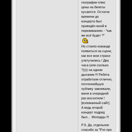
географии плюс
цены на билеты
кусаются. Остаток
времени до
концерта был
проведён мной в
переживаниях - "как
же всё будет ?"
Но стоило команде
появиться на сцене,
как все мои страхи
улетучились ! Два
часа (или сколько
?)))) на одном
дыхании !!! Ребята
отработали отлично,
почтеннейшую
публику завоевали,
меня в очередной
раз восхитили !
[взломанный сайт].
А ведь второй
концерт подряд
был... Молодцы !!!
P.S. Да, отдельное
спасибо за "Рэп про