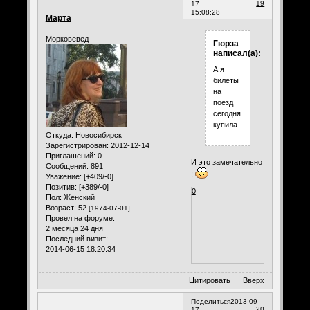
19
17
15:08:28
Марта
Морковевед
Гюрза
написал(а):
А я
билеты
на
поезд
сегодня
купила
Откуда:
Новосибирск
Зарегистрирован
: 2012-12-14
Приглашений:
0
И это замечательно
Сообщений:
891
!
Уважение:
[+409/-0]
Позитив:
[+389/-0]
0
Пол:
Женский
Возраст:
52
[1974-07-01]
Провел на форуме:
2 месяца 24 дня
Последний визит:
2014-06-15 18:20:34
Цитировать
Вверх
Поделиться
2013-09-
20
17