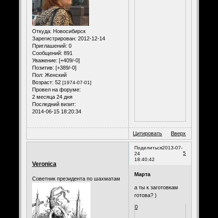
Откуда:
Новосибирск
Зарегистрирован
: 2012-12-14
Приглашений:
0
Сообщений:
891
Уважение:
[+409/-0]
Позитив:
[+389/-0]
Пол:
Женский
Возраст:
52
[1974-07-01]
Провел на форуме:
2 месяца 24 дня
Последний визит:
2014-06-15 18:20:34
Цитировать
Вверх
Поделиться
2013-07-
5
24
18:40:42
Veronica
Марта
Советник президента по шахматам
а ты к заготовкам
готова? )
0