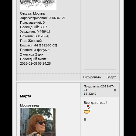
Откуда:
Москва
Зарегистрирован
: 2006-07-21
Приглашений:
0
Сообщений:
3807
Уважение:
[+449/-1]
Позитив:
[+1128/-4]
Пол:
Женский
Возраст:
44
[1982-05-05]
Провел на форуме:
2 месяца 2 дня
Последний визит:
2026-01-08 05:24:28
Цитировать
Вверх
Поделиться
2013-07-
6
24
18:42:42
Марта
Всегда готова !
Морковевед
0