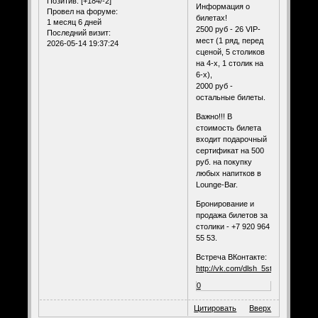
Позитив:
[+184/-2]
Информация о
Провел на форуме:
билетах!
1 месяц 6 дней
2500 руб - 26 VIP-
Последний визит:
мест (1 ряд, перед
2026-05-14 19:37:24
сценой, 5 столиков
на 4-х, 1 столик на
6-х),
2000 руб -
остальные билеты.
Важно!!! В
стоимость билета
входит подарочный
сертификат на 500
руб. на покупку
любых напитков в
Lounge-Bar.
Бронирование и
продажа билетов за
столики - +7 920 964
55 53.
Встреча ВКонтакте:
http://vk.com/dlsh_5stars
0
Цитировать
Вверх