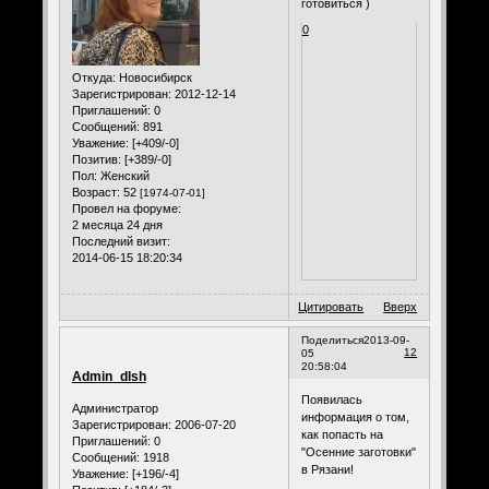
готовиться )
0
Откуда:
Новосибирск
Зарегистрирован
: 2012-12-14
Приглашений:
0
Сообщений:
891
Уважение:
[+409/-0]
Позитив:
[+389/-0]
Пол:
Женский
Возраст:
52
[1974-07-01]
Провел на форуме:
2 месяца 24 дня
Последний визит:
2014-06-15 18:20:34
Цитировать
Вверх
Поделиться
2013-09-
12
05
20:58:04
Admin_dlsh
Появилась
Администратор
информация о том,
Зарегистрирован
: 2006-07-20
как попасть на
Приглашений:
0
"Осенние заготовки"
Сообщений:
1918
в Рязани!
Уважение:
[+196/-4]