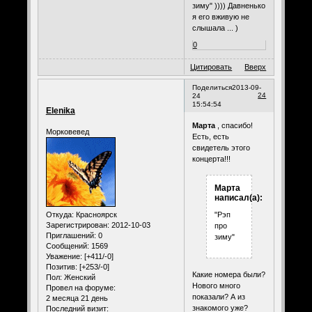
зиму" )))) Давненько
я его вживую не
слышала ... )
0
Цитировать
Вверх
Поделиться
2013-09-
24
24
15:54:54
Elenika
Марта
, спасибо!
Морковевед
Есть, есть
свидетель этого
концерта!!!
Марта
написал(а):
Откуда:
Красноярск
"Рэп
Зарегистрирован
: 2012-10-03
про
Приглашений:
0
зиму"
Сообщений:
1569
Уважение:
[+411/-0]
Позитив:
[+253/-0]
Какие номера были?
Пол:
Женский
Нового много
Провел на форуме:
показали? А из
2 месяца 21 день
знакомого уже?
Последний визит: