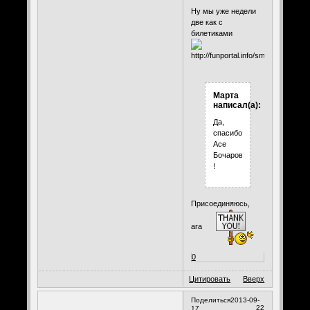
Ну мы уже недели
две как с
билетиками
Марта
написал(а):
Да,
спасибо
Асе
Бочаровой
!
Присоединяюсь,
ага
0
Цитировать
Вверх
Поделиться
2013-09-
22
17