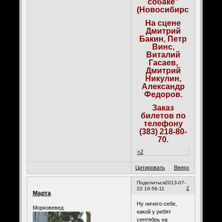
собаке"
(Новосибирск).
На сцене
Дмитрий
Бакин, Петр
Винс,
Виталий
Гасаев,
Дмитрий
Никулин,
Александр
Федоров.
Заказ
билетов по
телефону
(383) 218-80-
70.
+2
Цитировать
Вверх
Поделиться
2013-07-
2
22 16:56:11
Марта
Ну ничего себе,
Морковевед
какой у ребят
сентябрь на