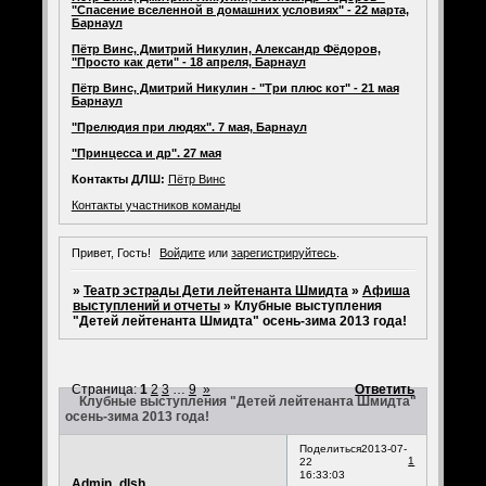
"Спасение вселенной в домашних условиях" - 22 марта,
Барнаул
Пётр Винс, Дмитрий Никулин, Александр Фёдоров,
"Просто как дети" - 18 апреля, Барнаул
Пётр Винс, Дмитрий Никулин - "Три плюс кот" - 21 мая
Барнаул
"Прелюдия при людях". 7 мая, Барнаул
"Принцесса и др". 27 мая
Контакты ДЛШ:
Пётр Винс
Контакты участников команды
Привет, Гость!
Войдите
или
зарегистрируйтесь
.
»
Театр эстрады Дети лейтенанта Шмидта
»
Афиша
выступлений и отчеты
»
Клубные выступления
"Детей лейтенанта Шмидта" осень-зима 2013 года!
Страница:
1
2
3
…
9
»
Ответить
Клубные выступления "Детей лейтенанта Шмидта"
осень-зима 2013 года!
Поделиться
2013-07-
1
22
16:33:03
Admin_dlsh