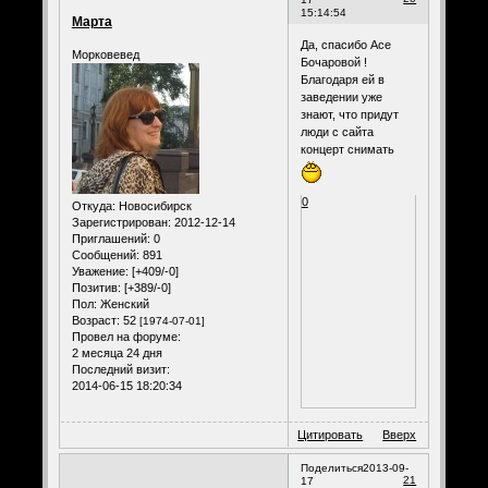
15:14:54
Марта
Да, спасибо Асе
Морковевед
Бочаровой !
Благодаря ей в
заведении уже
знают, что придут
люди с сайта
концерт снимать
0
Откуда:
Новосибирск
Зарегистрирован
: 2012-12-14
Приглашений:
0
Сообщений:
891
Уважение:
[+409/-0]
Позитив:
[+389/-0]
Пол:
Женский
Возраст:
52
[1974-07-01]
Провел на форуме:
2 месяца 24 дня
Последний визит:
2014-06-15 18:20:34
Цитировать
Вверх
Поделиться
2013-09-
21
17