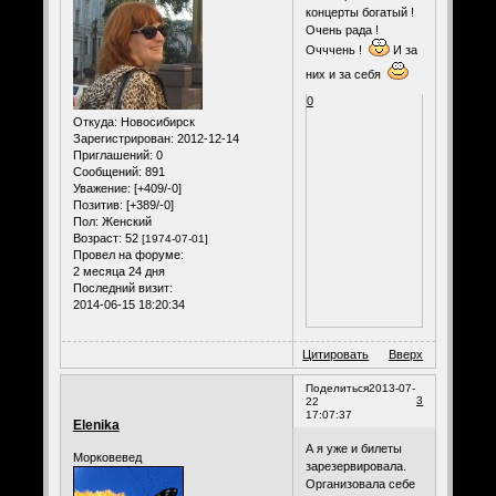
концерты богатый !
Очень рада !
Очччень !
И за
них и за себя
0
Откуда:
Новосибирск
Зарегистрирован
: 2012-12-14
Приглашений:
0
Сообщений:
891
Уважение:
[+409/-0]
Позитив:
[+389/-0]
Пол:
Женский
Возраст:
52
[1974-07-01]
Провел на форуме:
2 месяца 24 дня
Последний визит:
2014-06-15 18:20:34
Цитировать
Вверх
Поделиться
2013-07-
3
22
17:07:37
Elenika
А я уже и билеты
Морковевед
зарезервировала.
Организовала себе