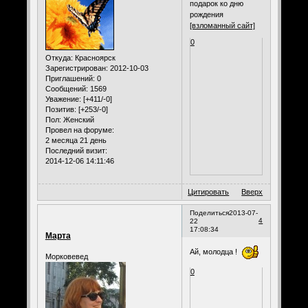
подарок ко дню
рождения
[взломанный сайт]
0
Откуда:
Красноярск
Зарегистрирован
: 2012-10-03
Приглашений:
0
Сообщений:
1569
Уважение:
[+411/-0]
Позитив:
[+253/-0]
Пол:
Женский
Провел на форуме:
2 месяца 21 день
Последний визит:
2014-12-06 14:11:46
Цитировать
Вверх
Поделиться
2013-07-
4
22
17:08:34
Марта
Ай, молодца !
Морковевед
0