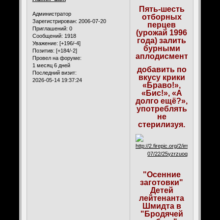
Пять-шесть
Администратор
отборных
Зарегистрирован
: 2006-07-20
перцев
Приглашений:
0
(урожай 1996
Сообщений:
1918
года) залить
Уважение:
[+196/-4]
бурными
Позитив:
[+184/-2]
аплодисментами,
Провел на форуме:
1 месяц 6 дней
добавить по
Последний визит:
вкусу крики
2026-05-14 19:37:24
«Браво!»,
«Бис!», «А
долго ещё?»,
употреблять
не
стерилизуя.
"Осенние
заготовки"
Детей
лейтенанта
Шмидта в
"Бродячей