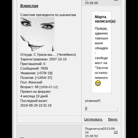
15:38:38
Взрослая
Советник президента по шахматам
Марта
написал(а):
Правда,
администратор
тамошний
меня
обнадёжил
-
Откуда:
С Урала мы.... (Челябинск)
свободных
Зарегистрирован
: 2007-10-10
мест на
Приглашений:
0
"Заготовки"
Сообщений:
7839
осталось
Уважение:
[+579/-18]
Позитив:
[+1454/-37]
немного
Пол:
Женский
Возраст:
68
[1958-07-12]
Провел на форуме:
4 месяца 19 дней
отлично!!!
Последний визит:
2019-08-29 10:31:19
0
Цитировать
Вверх
Поделиться
2013-09-
23
24
15:36:53