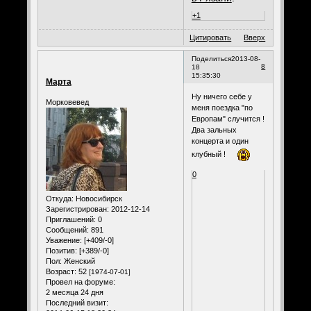
+1
Цитировать
Вверх
Поделиться
2013-08-
8
18
15:35:30
Марта
Ну ничего себе у
Морковевед
меня поездка "по
Европам" случится !
Два зальных
концерта и один
клубный !
0
Откуда:
Новосибирск
Зарегистрирован
: 2012-12-14
Приглашений:
0
Сообщений:
891
Уважение:
[+409/-0]
Позитив:
[+389/-0]
Пол:
Женский
Возраст:
52
[1974-07-01]
Провел на форуме:
2 месяца 24 дня
Последний визит: