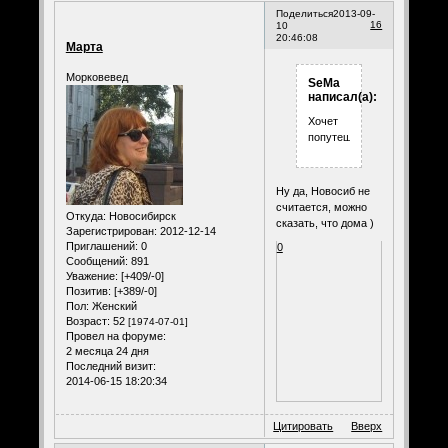
Поделиться
2013-09-
16
10
20:46:08
Марта
Морковевед
SeMa
написал(а):
Хочет
попутешествовать?
Ну да, Новосиб не
считается, можно
Откуда:
Новосибирск
сказать, что дома )
Зарегистрирован
: 2012-12-14
Приглашений:
0
0
Сообщений:
891
Уважение:
[+409/-0]
Позитив:
[+389/-0]
Пол:
Женский
Возраст:
52
[1974-07-01]
Провел на форуме:
2 месяца 24 дня
Последний визит:
2014-06-15 18:20:34
Цитировать
Вверх