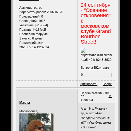
24 сентября
Администратор
- "Осенние
Зарегистрирован
: 2006-07-20
откровения"
Приглашений:
0
в
Сообщений:
1918
московском
Уважение:
[+196/-4]
Позитив:
[+184/-2]
клубе Grand
Провел на форуме:
Bourbon
1 месяц 6 дней
Street!
Последний визит:
2026-05-14 19:37:24
Встреча ВКонтакте
0
Цитировать
Вверх
Поделиться
2013-09-
11
05
12:01:03
Марта
Ага... Ну, Рязань -
Морковевед
да, а вот 24-го
"балдеем без меня"
)))))) Уже буду дома
к "Собаке"