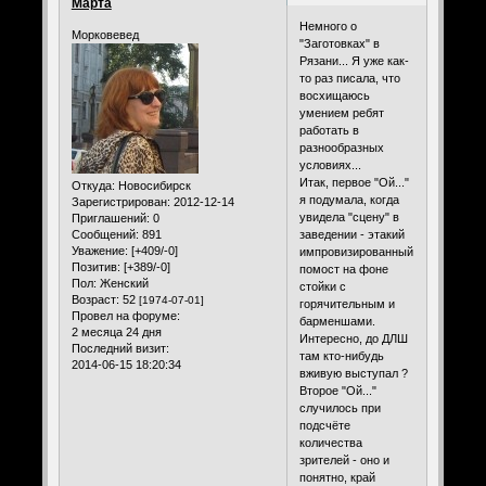
Марта
Немного о
Морковевед
"Заготовках" в
Рязани... Я уже как-
то раз писала, что
восхищаюсь
умением ребят
работать в
разнообразных
условиях...
Итак, первое "Ой..."
Откуда:
Новосибирск
я подумала, когда
Зарегистрирован
: 2012-12-14
увидела "сцену" в
Приглашений:
0
заведении - этакий
Сообщений:
891
Уважение:
[+409/-0]
импровизированный
Позитив:
[+389/-0]
помост на фоне
Пол:
Женский
стойки с
Возраст:
52
[1974-07-01]
горячительным и
Провел на форуме:
барменшами.
2 месяца 24 дня
Интересно, до ДЛШ
Последний визит:
там кто-нибудь
2014-06-15 18:20:34
вживую выступал ?
Второе "Ой..."
случилось при
подсчёте
количества
зрителей - оно и
понятно, край