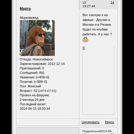
14
10
19:27:48
Марта
Вот смотрю я на
Морковевед
афиши - Деулин и
Москве и в Рязани
будет по клубам
работать. А у нас ?
0
Откуда:
Новосибирск
Зарегистрирован
: 2012-12-14
Приглашений:
0
Сообщений:
891
Уважение:
[+409/-0]
Позитив:
[+389/-0]
Пол:
Женский
Возраст:
52
[1974-07-01]
Провел на форуме:
2 месяца 24 дня
Последний визит:
2014-06-15 18:20:34
Цитировать
Вверх
Поделиться
2013-09-