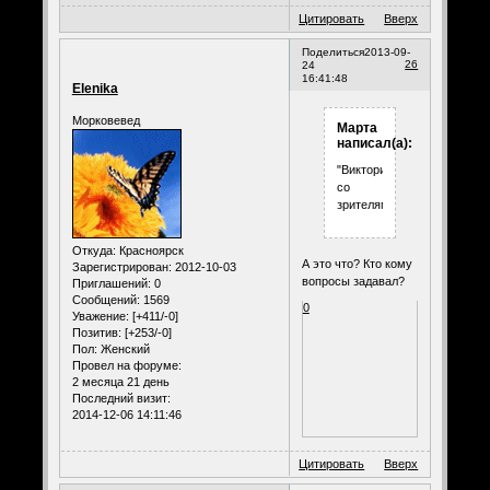
Цитировать
Вверх
Поделиться
2013-09-
26
24
16:41:48
Elenika
Морковевед
Марта
написал(а):
"Викторина"
со
зрителями
Откуда:
Красноярск
А это что? Кто кому
Зарегистрирован
: 2012-10-03
вопросы задавал?
Приглашений:
0
Сообщений:
1569
0
Уважение:
[+411/-0]
Позитив:
[+253/-0]
Пол:
Женский
Провел на форуме:
2 месяца 21 день
Последний визит:
2014-12-06 14:11:46
Цитировать
Вверх