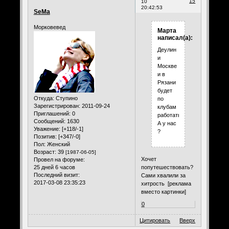
15
10
20:42:53
SeMa
Морковевед
Марта
написал(а):
Деулин
и
Москве
и в
Рязани
будет
Откуда:
Ступино
по
Зарегистрирован
: 2011-09-24
клубам
Приглашений:
0
работать.
Сообщений:
1630
А у нас
Уважение:
[+118/-1]
?
Позитив:
[+347/-0]
Пол:
Женский
Возраст:
39
[1987-06-05]
Хочет
Провел на форуме:
25 дней 6 часов
попутешествовать?
Последний визит:
Сами хвалили за
2017-03-08 23:35:23
хитрость [реклама
вместо картинки]
0
Цитировать
Вверх