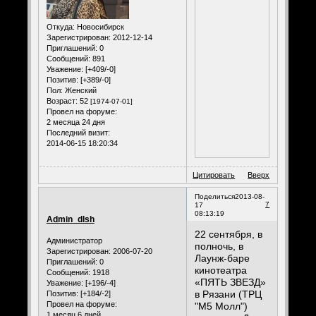
Откуда:
Новосибирск
Зарегистрирован
: 2012-12-14
Приглашений:
0
Сообщений:
891
Уважение:
[+409/-0]
Позитив:
[+389/-0]
Пол:
Женский
Возраст:
52
[1974-07-01]
Провел на форуме:
2 месяца 24 дня
Последний визит:
2014-06-15 18:20:34
Цитировать
Вверх
Поделиться
2013-08-
7
17
08:13:19
Admin_dlsh
22 сентября, в
Администратор
полночь, в
Зарегистрирован
: 2006-07-20
Лаунж-баре
Приглашений:
0
кинотеатра
Сообщений:
1918
«ПЯТЬ ЗВЕЗД»
Уважение:
[+196/-4]
в Рязани (ТРЦ
Позитив:
[+184/-2]
Провел на форуме:
"М5 Молл")
1 месяц 6 дней