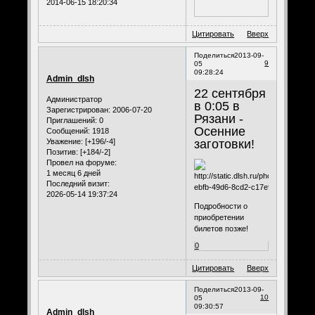
2014-06-15 18:20:34
Цитировать
Вверх
Поделиться
2013-09-
9
05
09:28:24
Admin_dlsh
22 сентября
Администратор
в 0:05 в
Зарегистрирован
: 2006-07-20
Рязани -
Приглашений:
0
Осенние
Сообщений:
1918
заготовки!
Уважение:
[+196/-4]
Позитив:
[+184/-2]
Провел на форуме:
1 месяц 6 дней
Последний визит:
2026-05-14 19:37:24
Подробности о
приобретении
билетов позже!
0
Цитировать
Вверх
Поделиться
2013-09-
10
05
09:30:57
Admin_dlsh