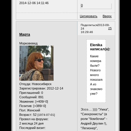
2014-12-06 14:11:46
0
Цитировать
Вверх
Поделиться
2013-09-
25
24
16:29:46
Марта
Морковевед
Elenika
написал(а):
Какие
номера
были?
Нового
много
показали?
Откуда:
Новосибирск
А из
Зарегистрирован
: 2012-12-14
знакомого
Приглашений:
0
уже?
Сообщений:
891
Уважение:
[+409/-0]
Позитив:
[+389/-0]
Ээээ.... )))) "Умка",
Пол:
Женский
"Синхронисты" (в
Возраст:
52
[1974-07-01]
роли "бомбочки" -
Провел на форуме:
2 месяца 24 дня
Андрей Деулин !),
Последний визит:
"Легионер",