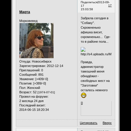
Поделиться
2013-09-
17
17
15:03:58
Марта
Забрела сегодня в
Морковевед
"Собаку".
Скромненько
афишка висит,
скромненько... Где-
то в районе пола...
Откуда:
Новосибирск
Правда,
Зарегистрирован
: 2012-12-14
администратор
Приглашений:
0
тамошний меня
Сообщений:
891
обнадёжил -
Уважение:
[+409/-0]
свободных мест на
Позитив:
[+389/-0]
"Заготовки"
Пол:
Женский
осталось немного
Возраст:
52
[1974-07-01]
Провел на форуме:
2 месяца 24 дня
0
Последний визит:
2014-06-15 18:20:34
Цитировать
Вверх