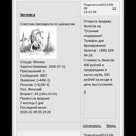
Поделиться
2013-09-
13
06
23:43:56
Veronica
Открыта продажа
Советник президента по шахматам
билетов на
"Осенние
откровения".
Телефон для
бронирования
билетов - (495) 625-
94-24.
Стоимость билетов:
Откуда:
Москва
400 рублей в
Зарегистрирован
: 2006-07-21
предпродаже в
Приглашений:
0
кассе клуба, 500
Сообщений:
3807
рублей на входе в
Уважение:
[+449/-1]
день выступления.
Позитив:
[+1128/-4]
Пол:
Женский
0
Возраст:
44
[1982-05-05]
Провел на форуме:
2 месяца 2 дня
Последний визит:
2026-01-08 05:24:28
Цитировать
Вверх
Поделиться
2013-09-