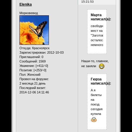
15:21:53
Elenika
Морковевед
Марта
написал(а):
свободных
мест на
"Заготовки"
осталось
немного
Откуда:
Красноярск
Зарегистрирован
: 2012-10-03
Приглашений:
0
Наши-то, главное,
Сообщений:
1569
Уважение:
[+411/-0]
не заняли
Позитив:
[+253/-0]
Пол:
Женский
Гюрза
Провел на форуме:
написал(а):
2 месяца 21 день
Последний визит:
А я
2014-12-06 14:11:46
билеты
на
поезд
сегодня
купила