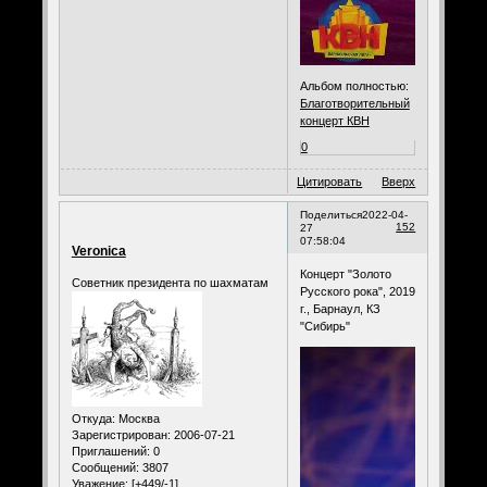
Альбом полностью:
Благотворительный
концерт КВН
0
Цитировать
Вверх
Поделиться
2022-04-
152
27
07:58:04
Veronica
Концерт "Золото
Советник президента по шахматам
Русского рока", 2019
г., Барнаул, КЗ
"Сибирь"
Откуда:
Москва
Зарегистрирован
: 2006-07-21
Приглашений:
0
Сообщений:
3807
Уважение:
[+449/-1]