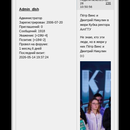
156
28
10:50:56
Admin_dlsh
Пётр Винс и
Администратор
Дмитрий Никулин в
Зарегистрирован
: 2006-07-20
жюри Кубка ректора
Приглашений:
0
АлтГТУ
Сообщений:
1918
Уважение:
[+196/-4]
Не знаю, кто эти
Позитив:
[+184/-2]
люди, но в жюри у
Провел на форуме:
них Пётр Винс и
1 месяц 6 дней
Дмитрий Никулин
Последний визит:
(с)
2026-05-14 19:37:24