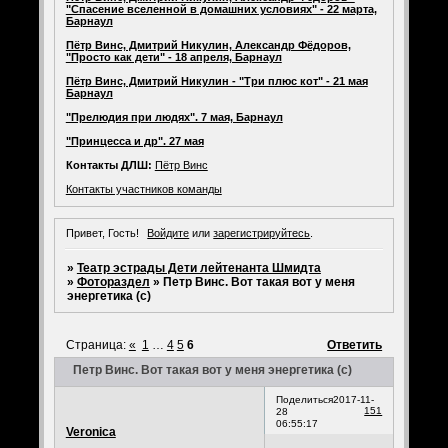
"Спасение вселенной в домашних условиях" - 22 марта,
Барнаул
Пётр Винс, Дмитрий Никулин, Александр Фёдоров,
"Просто как дети" - 18 апреля, Барнаул
Пётр Винс, Дмитрий Никулин - "Три плюс кот" - 21 мая
Барнаул
"Прелюдия при людях". 7 мая, Барнаул
"Принцесса и др". 27 мая
Контакты ДЛШ:
Пётр Винс
Контакты участников команды
Привет, Гость!
Войдите
или
зарегистрируйтесь
.
»
Театр эстрады Дети лейтенанта Шмидта
»
Фотораздел
»
Петр Винс. Вот такая вот у меня
энергетика (с)
Страница:
«
1
…
4
5
6
Ответить
Петр Винс. Вот такая вот у меня энергетика (с)
Поделиться
2017-11-
151
28
06:55:17
Veronica