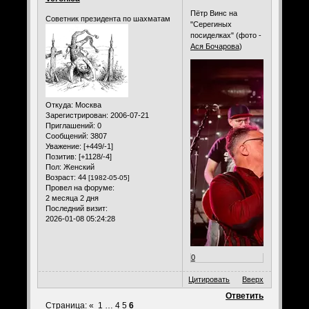
Пётр Винс на
Советник президента по шахматам
"Серегиных
посиделках" (фото -
Ася Бочарова
)
Откуда:
Москва
Зарегистрирован
: 2006-07-21
Приглашений:
0
Сообщений:
3807
Уважение:
[+449/-1]
Позитив:
[+1128/-4]
Пол:
Женский
Возраст:
44
[1982-05-05]
Провел на форуме:
2 месяца 2 дня
Последний визит:
2026-01-08 05:24:28
0
Цитировать
Вверх
Ответить
Страница:
«
1
…
4
5
6