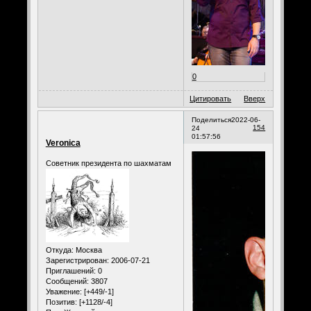
0
Цитировать
Вверх
Поделиться
2022-06-
154
24
01:57:56
Veronica
Советник президента по шахматам
Откуда:
Москва
Зарегистрирован
: 2006-07-21
Приглашений:
0
Сообщений:
3807
Уважение:
[+449/-1]
Позитив:
[+1128/-4]