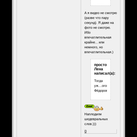
А я видео не смотрю
(разве что пару
секунд). Я даже на
фото не смотрю.
Ибо
впечатлительная
крайне... или
немного, но
впечатлительная.)
просто
Лена
написал(а):
Тогда
уж....оговорочка...по
Фёдорову.)))))))
Наплодили
шедевральных
слов.)))
0