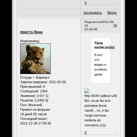
0
Цитировать
Вверх
Поделиться
2011-09-
78
24
22:40:48
просто Лена
Морковевед
Yana
написал(а):
А вот
это
видео я
особенно
ценю
Откуда:
г. Барнаул
Зарегистрирован
: 2011-03-28
Приглашений:
0
Сообщений:
1354
Уважение:
[+57/-1]
Позитив:
[+240/-0]
Вот, если бы вся
Пол:
Женский
реклама была
Провел на форуме:
такой....то, я бы
18 дней 20 часов
тогда ооочень
Последний визит:
любила её
2012-12-28 17:59:30
смотреть.)))))
0