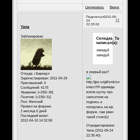
Цитировать
Вверх
Поделиться
2011-09-
77
24
22:35:02
Yana
Заблокирован
Селедка_Таня
написал(а):
завидуй-
завидуй)
в первый раз?
Откуда:
г.Барнаул
Зарегистрирован
: 2011-04-29
Приглашений:
0
класс!!Я однажды
Сообщений:
6175
взяла шутку про
Уважение:
[+255/-30]
Позитив:
[+230/-31]
смеситили на
Пол:
Женский
подпись и
Провел на форуме:
поперлась на юр
2 месяца 0 дней
форум..там ржач
Последний визит:
такой стоял)))
2012-04-10 14:32:58
Отредактировано
Yana (2011-09-24
22:35:40)