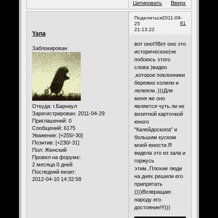
Цитировать
Вверх
Поделиться
2011-09-
81
25
21:13:22
Yana
вот оно!!!Вот оно это
Заблокирован
историческое(не
побоюсь этого
слова )видео
,которое поклонники
бережно холили и
лелеяли..)))Для
меня же оно
Откуда:
г.Барнаул
является чуть ли не
Зарегистрирован
: 2011-04-29
визитной карточкой
Приглашений:
0
юного
Сообщений:
6175
"Калейдоскопа" и
Уважение:
[+255/-30]
большим куском
Позитив:
[+230/-31]
моей юности.Я
Пол:
Женский
видела это из зала и
Провел на форуме:
горжусь
2 месяца 0 дней
этим..Плохие люди
Последний визит:
на днях решили его
2012-04-10 14:32:58
припрятать
))))Возвращаю
народу его
достояние!!!)))