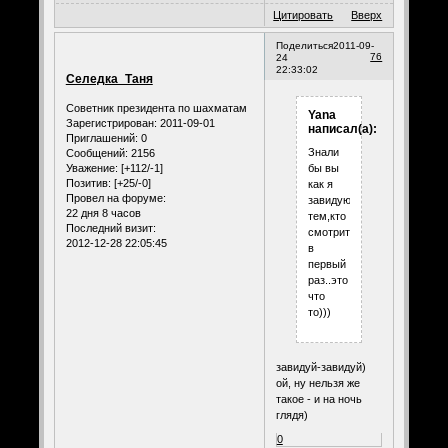
Цитировать
Вверх
Поделиться
2011-09-
76
24
22:33:02
Селедка_Таня
Советник президента по шахматам
Yana
Зарегистрирован
: 2011-09-01
написал(а):
Приглашений:
0
Знали
Сообщений:
2156
Уважение:
[+112/-1]
бы вы
Позитив:
[+25/-0]
как я
Провел на форуме:
завидую
22 дня 8 часов
тем,кто
Последний визит:
смотрит
2012-12-28 22:05:45
в
первый
раз..это
что
то)))
завидуй-завидуй)
ой, ну нельзя же
такое - и на ночь
глядя)
0