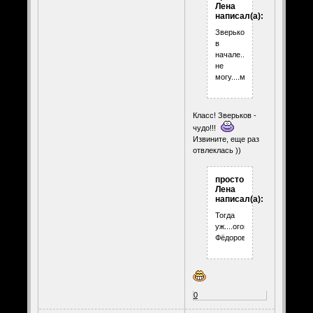
Лена
написал(а):
Зверьков,
в
начале...я
не
могу....молодец!!!
Класс! Зверьков -
чудо!!!
Извините, еще раз
отвлеклась ))
просто
Лена
написал(а):
Тогда
уж....оговорочка...по
Фёдорову.)))))))
0