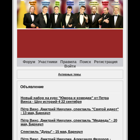
Форум
Участники
Правила
Поиск
Регистрация
Войти
Активные темы
Объявление
Новый набор на курс "Юмора и комедии" от Петра
Винса - Шоу историй-4 22 сентября
Пётр Винс, Дмитрий Никулин, спектакль "Святой идиот"
- 13 мая, Барнаул
Пётр Винс, Дмитрий Никулин, спектакль "Медведь" - 20
мая, Барнаул
Спектакль "Дуры" - 15 мая, Барнаул
Пётр Винс, Дмитрий Никулин, Александр Федоров -