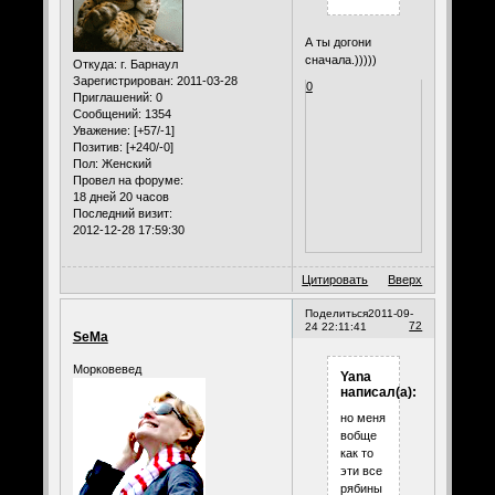
А ты догони
сначала.)))))
Откуда:
г. Барнаул
Зарегистрирован
: 2011-03-28
0
Приглашений:
0
Сообщений:
1354
Уважение:
[+57/-1]
Позитив:
[+240/-0]
Пол:
Женский
Провел на форуме:
18 дней 20 часов
Последний визит:
2012-12-28 17:59:30
Цитировать
Вверх
Поделиться
2011-09-
72
24 22:11:41
SeMa
Морковевед
Yana
написал(а):
но меня
вобще
как то
эти все
рябины