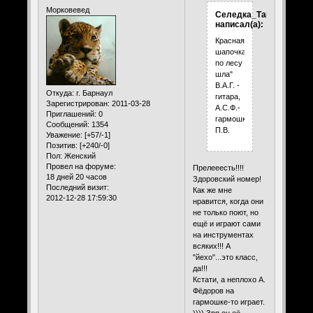
Морковевед
Селедка_Таня
написал(а):
Красная
шапочка
по лесу
шла"
В.А.Г. -
Откуда:
г. Барнаул
гитара,
Зарегистрирован
: 2011-03-28
А.С.Ф.-
Приглашений:
0
гармошка,
Сообщений:
1354
П.В.
Уважение:
[+57/-1]
Позитив:
[+240/-0]
Пол:
Женский
Провел на форуме:
Прелееесть!!!!
18 дней 20 часов
Здоровский номер!
Последний визит:
Как же мне
2012-12-28 17:59:30
нравится, когда они
не только поют, но
ещё и играют сами
на инструментах
всяких!!! А
"йехо"...это класс,
да!!!
Кстати, а неплохо А.
Фёдоров на
гармошке-то играет.