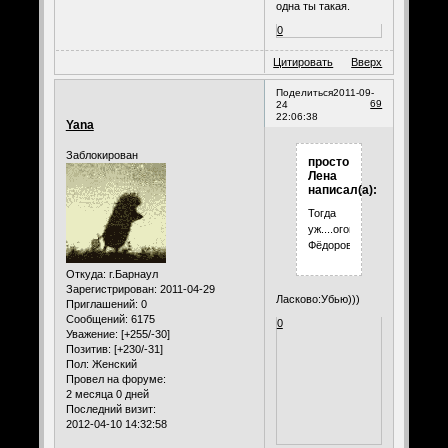
одна ты такая.
0
Цитировать
Вверх
Поделиться
2011-09-
69
24
22:06:38
Yana
Заблокирован
просто
Лена
написал(а):
Тогда
уж....оговорочка...по
Фёдорову.)))))))
Откуда:
г.Барнаул
Зарегистрирован
: 2011-04-29
Ласково:Убью)))
Приглашений:
0
Сообщений:
6175
0
Уважение:
[+255/-30]
Позитив:
[+230/-31]
Пол:
Женский
Провел на форуме:
2 месяца 0 дней
Последний визит:
2012-04-10 14:32:58