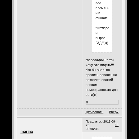
все
племяннику,
и в
финале
-
"Гитлером
и
вырос,
ГАД!" )))
госпааадии!!!я так
хочу это видеть!!!
Кто бы знал..но
просить-совесть не
позволит..свежий
совсем
номер.рановато для
сети(((
0
Цитировать
Вверх
Поделиться
2011-09-
80
25
20:56:38
marina