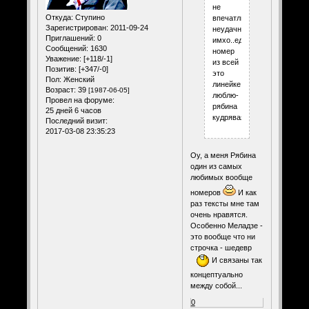
не
Откуда:
Ступино
впечатлили..тексты
Зарегистрирован
: 2011-09-24
неудачные
Приглашений:
0
имхо..единственный
Сообщений:
1630
номер
Уважение:
[+118/-1]
из всей
Позитив:
[+347/-0]
это
Пол:
Женский
линейке
Возраст:
39
[1987-06-05]
люблю-
Провел на форуме:
рябина
25 дней 6 часов
кудрявая.)))
Последний визит:
2017-03-08 23:35:23
Оу, а меня Рябина
один из самых
любимых вообще
номеров
И как
раз тексты мне там
очень нравятся.
Особенно Меладзе -
это вообще что ни
строчка - шедевр
И связаны так
концептуально
между собой...
0