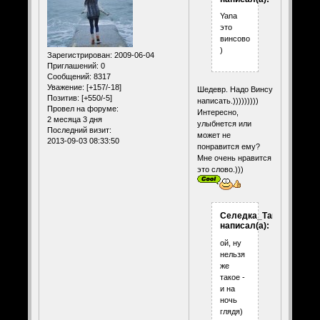
Yana
это
винсово
)
Зарегистрирован
: 2009-06-04
Приглашений:
0
Сообщений:
8317
Уважение:
[+157/-18]
Шедевр. Надо Винсу
Позитив:
[+550/-5]
написать.)))))))))
Провел на форуме:
Интересно,
2 месяца 3 дня
улыбнется или
Последний визит:
может не
2013-09-03 08:33:50
понравится ему?
Мне очень нравится
это слово.)))
Селедка_Таня
написал(а):
ой, ну
нельзя
же
такое -
и на
ночь
глядя)