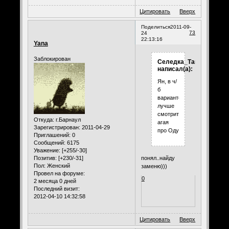
Цитировать
Вверх
Поделиться
2011-09-
73
24
22:13:16
Yana
Заблокирован
Селедка_Таня
написал(а):
Ян, в ч/
б
варианте
лучше
смотрится,
Откуда:
г.Барнаул
агая
Зарегистрирован
: 2011-04-29
про Оду
Приглашений:
0
Сообщений:
6175
Уважение:
[+255/-30]
Позитив:
[+230/-31]
понял..найду
Пол:
Женский
заменю)))
Провел на форуме:
0
2 месяца 0 дней
Последний визит:
2012-04-10 14:32:58
Цитировать
Вверх