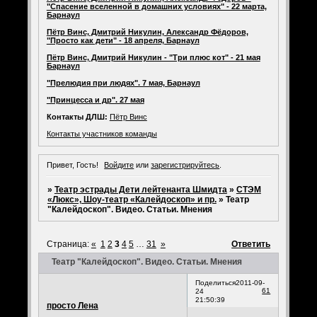
"Спасение вселенной в домашних условиях" - 22 марта,
Барнаул
Пётр Винс, Дмитрий Никулин, Александр Фёдоров,
"Просто как дети" - 18 апреля, Барнаул
Пётр Винс, Дмитрий Никулин - "Три плюс кот" - 21 мая
Барнаул
"Прелюдия при людях". 7 мая, Барнаул
"Принцесса и др". 27 мая
Контакты ДЛШ:
Пётр Винс
Контакты участников команды
Привет, Гость!
Войдите
или
зарегистрируйтесь
.
»
Театр эстрады Дети лейтенанта Шмидта
»
СТЭМ
«Люкс», Шоу-театр «Калейдоскоп» и пр.
»
Театр
"Калейдоскоп". Видео. Статьи. Мнения
Страница:
«
1
2
3
4
5
…
31
»
Ответить
Театр "Калейдоскоп". Видео. Статьи. Мнения
Поделиться
2011-09-
61
24
21:50:39
просто Лена