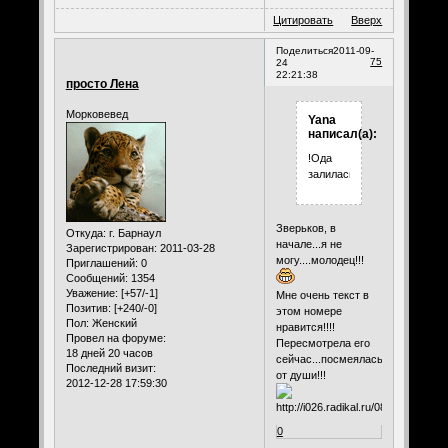
Цитировать
Вверх
Поделиться
2011-09-
75
24
22:21:38
просто Лена
Морковевед
Yana
написал(а):
!Ода
залилась..
Зверьков, в
Откуда:
г. Барнаул
начале...я не
Зарегистрирован
: 2011-03-28
могу....молодец!!!
Приглашений:
0
Сообщений:
1354
Уважение:
[+57/-1]
Мне очень текст в
Позитив:
[+240/-0]
этом номере
Пол:
Женский
нравится!!!!
Провел на форуме:
Пересмотрела его
18 дней 20 часов
сейчас...посмеялась
Последний визит:
от души!!!
2012-12-28 17:59:30
0