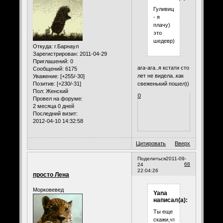
Гуливицкий
- я
плачу)
это
шедевр)
Откуда:
г.Барнаул
Зарегистрирован
: 2011-04-29
Приглашений:
0
ага-ага..я кстати сто
Сообщений:
6175
лет не видела..как
Уважение:
[+255/-30]
Позитив:
[+230/-31]
свеженький пошел))
Пол:
Женский
0
Провел на форуме:
2 месяца 0 дней
Последний визит:
2012-04-10 14:32:58
Цитировать
Вверх
Поделиться
2011-09-
68
24
22:04:26
просто Лена
Морковевед
Yana
написал(а):
Ты еще
скажи,что