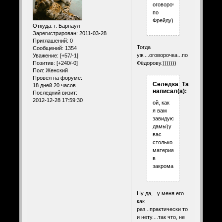
оговорочка
по
Фрейду))
Откуда:
г. Барнаул
Зарегистрирован
: 2011-03-28
Приглашений:
0
Тогда
Сообщений:
1354
уж....оговорочка...по
Уважение:
[+57/-1]
Позитив:
[+240/-0]
Фёдорову.)))))))
Пол:
Женский
Провел на форуме:
Селедка_Таня
18 дней 20 часов
написал(а):
Последний визит:
2012-12-28 17:59:30
ой, как
я вам
завидую,
дамы)у
вас
столько
материала
в
закромах.
Ну да,...у меня его
как
раз...практически то
и нету....так что, не