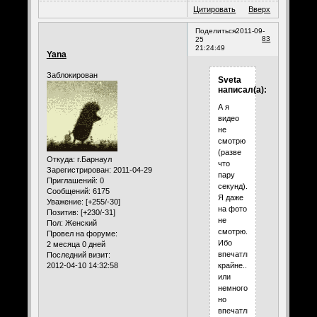
Цитировать
Вверх
Поделиться
2011-09-
83
25
21:24:49
Yana
Заблокирован
Sveta
написал(а):
А я
видео
не
смотрю
(разве
Откуда:
г.Барнаул
что
Зарегистрирован
: 2011-04-29
пару
Приглашений:
0
секунд).
Сообщений:
6175
Я даже
Уважение:
[+255/-30]
на фото
Позитив:
[+230/-31]
не
Пол:
Женский
смотрю.
Провел на форуме:
Ибо
2 месяца 0 дней
впечатлительная
Последний визит:
крайне...
2012-04-10 14:32:58
или
немного,
но
впечатлительная.)