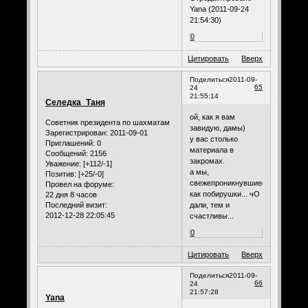
Yana (2011-09-24
21:54:30)
0
Цитировать
Вверх
Поделиться
2011-09-
65
24
21:55:14
Селедка_Таня
ой, как я вам
Советник президента по шахматам
завидую, дамы)
Зарегистрирован
: 2011-09-01
у вас столько
Приглашений:
0
материала в
Сообщений:
2156
закромах.
Уважение:
[+112/-1]
а мы,
Позитив:
[+25/-0]
свежепроникнувшиеся,
Провел на форуме:
как побирушки... чО
22 дня 8 часов
дали, тем и
Последний визит:
2012-12-28 22:05:45
счастливы...
0
Цитировать
Вверх
Поделиться
2011-09-
66
24
21:57:28
Yana