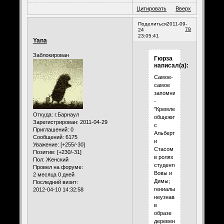
Цитировать
Вверх
Поделиться
2011-09-
79
24
23:05:41
Yana
Заблокирован
Гюрза
написал(а):
Самое-
самое
запомнившееся
-
"Кремлевское
Откуда:
г.Барнаул
общежитие"
Зарегистрирован
: 2011-04-29
с
Приглашений:
0
Альбертом
Сообщений:
6175
и
Уважение:
[+255/-30]
Стасом
Позитив:
[+230/-31]
в ролях
Пол:
Женский
студентов
Провел на форуме:
Вовы и
2 месяца 0 дней
Димы;
Последний визит:
гениально
2012-04-10 14:32:58
неузнаваемый
в
образе
деревенского