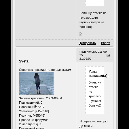
Блин..ну это же не
триллер..это
шутки.смотри.не
больно))
0
Цитировать
Вверх
Поделиться
2011-09-
84
25
21:26:59
Sveta
Советник президента по шахматам
Yana
написал(а):
Блин..ну
это же
не
триллер..это
Зарегистрирован
: 2009-06-04
шутки.смотри.не
Приглашений:
0
больно))
Сообщений:
8317
Уважение:
[+157/-18]
Позитив:
[+550/-5]
Провел на форуме:
Я серьёзно говорю.
2 месяца 3 дня
Да мне и
Последний визит: