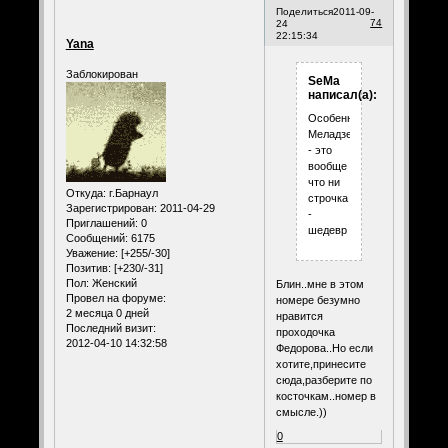
Поделиться
2011-09-
74
24
22:15:34
Yana
Заблокирован
SeMa
написал(а):
Особенно
Меладзе
- это
вообще
что ни
Откуда:
г.Барнаул
строчка
Зарегистрирован
: 2011-04-29
-
Приглашений:
0
шедевр
Сообщений:
6175
Уважение:
[+255/-30]
Позитив:
[+230/-31]
Пол:
Женский
Блин..мне в этом
Провел на форуме:
номере безумно
2 месяца 0 дней
нравится
Последний визит:
проходочка
2012-04-10 14:32:58
Федорова..Но если
хотите,принесите
сюда,разберите по
косточкам..номер в
смысле.))
0