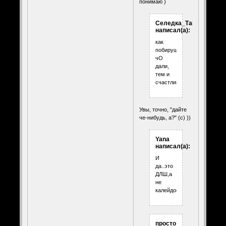
понимаю )
Селедка_Таня
написал(а):
как
побирушки...
чО
дали,
тем и
счастливы...
Увы, точно, "дайте
че-нибудь, а?" (с) ))
Yana
написал(а):
И
да..это
ДЛШ,а
не
калейдоскоп..
просто