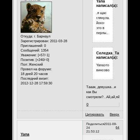
Yana
написал(а):
.я щас
глянула..ага..Сашино
йохо-
это в
перлы..
Откуда:
г. Барнаул
Зарегистрирован
: 2011-03-28
Приглашений:
0
Сообщений:
1354
Селедка_Таня
Уважение:
[+57/-1]
написал(а):
Позитив:
[+240/-0]
Пол:
Женский
Yanaэто
Провел на форуме:
винсово
18 дней 20 часов
Последний визит:
2012-12-28 17:59:30
Тааак, девушка...и
как Вы
смотрели?...Ай,ай,яй.
0
Цитировать
Вверх
Поделиться
2011-09-
64
24
21:53:12
Yana