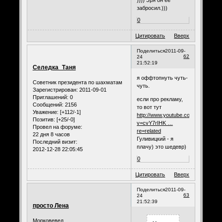
)))) Зря он её
забросил.)))
0
Цитировать
Вверх
Поделиться
2011-09-
62
24
21:52:19
Селедка_Таня
я оффтопнуть чуть-
Советник президента по шахматам
чуть.
Зарегистрирован
: 2011-09-01
Приглашений:
0
если про рекламу,
Сообщений:
2156
то вот тут
Уважение:
[+112/-1]
http://www.youtube.com/watch?
Позитив:
[+25/-0]
v=cvY7rIHK …
Провел на форуме:
re=related
22 дня 8 часов
Гуливицкий - я
Последний визит:
плачу) это шедевр)
2012-12-28 22:05:45
0
Цитировать
Вверх
Поделиться
2011-09-
63
24
21:52:39
просто Лена
Морковевед