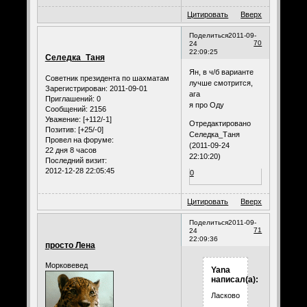
Цитировать
Вверх
Поделиться
2011-09-
70
24
22:09:25
Селедка_Таня
Ян, в ч/б варианте
Советник президента по шахматам
лучше смотрится,
Зарегистрирован
: 2011-09-01
ага
Приглашений:
0
я про Оду
Сообщений:
2156
Уважение:
[+112/-1]
Отредактировано
Позитив:
[+25/-0]
Селедка_Таня
Провел на форуме:
(2011-09-24
22 дня 8 часов
22:10:20)
Последний визит:
2012-12-28 22:05:45
0
Цитировать
Вверх
Поделиться
2011-09-
71
24
22:09:36
просто Лена
Морковевед
Yana
написал(а):
Ласково:Убью)