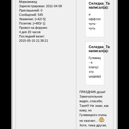
Морковевед
Селедка_Таня
Зарегистрирован
: 2011-04-09
написал(а):
Приглашений:
0
я
Сообщений:
545
Уважение:
[+42/-5]
оффтопнуть
Позитив:
[+483/-1]
чуть-
Провел на форуме:
чуть
4 дня 20 часов
Последний визит:
2015-05-15 21:38:21
Селедка_Таня
написал(а):
Гуливицкий
- я
плачу)
это
шедевр)
ПРАЗДНИК души!
Замечательное
видео, спасибо,
Таня!!! Не знаю, как
кому, но
Гуливицкого очень
не хватает...
Хотя, тема другая,