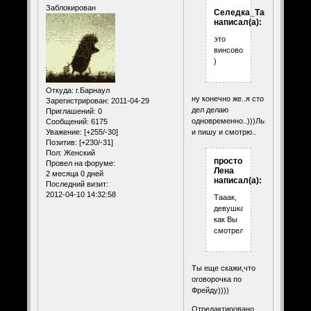
Заблокирован
Селедка_Таня
написал(а):
это
винсово
)
Откуда:
г.Барнаул
ну конечно же..я сто
Зарегистрирован
: 2011-04-29
дел делаю
Приглашений:
0
одновременно..)))Лью
Сообщений:
6175
и пишу и смотрю..
Уважение:
[+255/-30]
Позитив:
[+230/-31]
Пол:
Женский
просто
Провел на форуме:
Лена
2 месяца 0 дней
написал(а):
Последний визит:
2012-04-10 14:32:58
Тааак,
девушка...и
как Вы
смотрели?...Ай,ай,яй.
Ты еще скажи,что
оговорочка по
Фрейду))))
Отредактировано