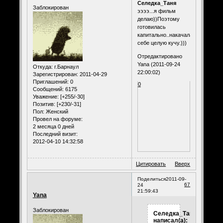
Селедка_Таня
Заблокирован
ээээ...я фильм
делаю))Поэтому
готовилась
капитально..накачала
себе целую кучу.)))
Отредактировано
Yana (2011-09-24
Откуда:
г.Барнаул
22:00:02)
Зарегистрирован
: 2011-04-29
Приглашений:
0
0
Сообщений:
6175
Уважение:
[+255/-30]
Позитив:
[+230/-31]
Пол:
Женский
Провел на форуме:
2 месяца 0 дней
Последний визит:
2012-04-10 14:32:58
Цитировать
Вверх
Поделиться
2011-09-
67
24
21:59:43
Yana
Заблокирован
Селедка_Таня
написал(а):