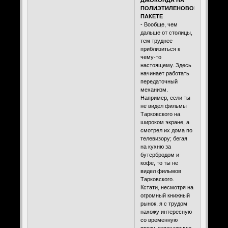
ДЖОКОНДА НА
ПОЛИЭТИЛЕНОВОМ
ПАКЕТЕ
- Вообще, чем
дальше от столицы,
тем труднее
приблизиться к
чему-то
настоящему. Здесь
начинает работать
передаточный
механизм.
Например, если ты
не видел фильмы
Тарковского на
широком экране, а
смотрел их дома по
телевизору; бегая
на кухню за
бутербродом и
кофе, то ты не
видел фильмов
Тарковского.
Кстати, несмотря на
огромный книжный
рынок, я с трудом
нахожу интересную
со временную