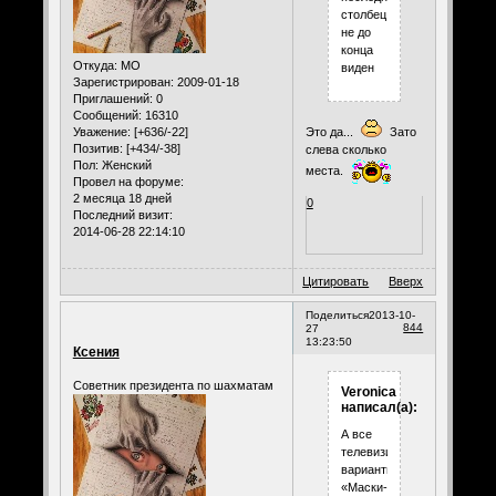
столбец
не до
конца
Откуда:
МО
виден
Зарегистрирован
: 2009-01-18
Приглашений:
0
Сообщений:
16310
Это да...
Зато
Уважение:
[+636/-22]
Позитив:
[+434/-38]
слева сколько
Пол:
Женский
места.
Провел на форуме:
2 месяца 18 дней
0
Последний визит:
2014-06-28 22:14:10
Цитировать
Вверх
Поделиться
2013-10-
844
27
13:23:50
Ксения
Советник президента по шахматам
Veronica
написал(а):
А все
телевизионные
варианты:
«Маски-