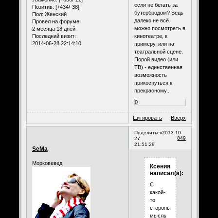
если не бегать за
Позитив:
[+434/-38]
бутербродом? Ведь
Пол:
Женский
далеко не всё
Провел на форуме:
можно посмотреть в
2 месяца 18 дней
Последний визит:
кинотеатре, к
2014-06-28 22:14:10
примеру, или на
театральной сцене.
Порой видео (или
ТВ) - единственная
возможность
прикоснуться к
прекрасному...
0
Цитировать
Вверх
Поделиться
2013-10-
849
27
21:51:29
SeMa
Морковевед
Ксения
написал(а):
С
какой-
то
стороны
мысль