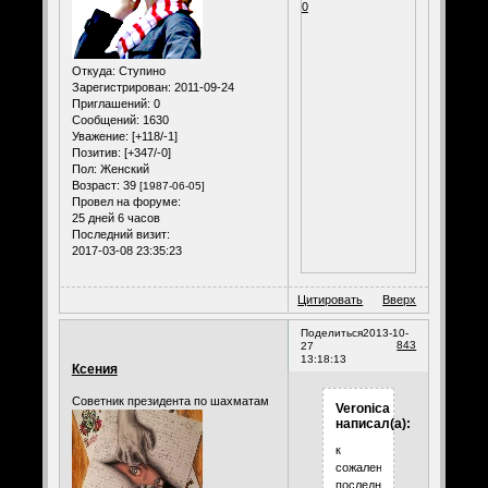
0
Откуда:
Ступино
Зарегистрирован
: 2011-09-24
Приглашений:
0
Сообщений:
1630
Уважение:
[+118/-1]
Позитив:
[+347/-0]
Пол:
Женский
Возраст:
39
[1987-06-05]
Провел на форуме:
25 дней 6 часов
Последний визит:
2017-03-08 23:35:23
Цитировать
Вверх
Поделиться
2013-10-
843
27
13:18:13
Ксения
Советник президента по шахматам
Veronica
написал(а):
к
сожалению,
последний