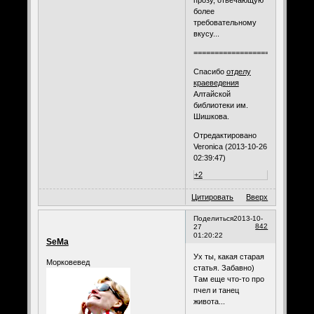
прозу, отвечающую
более
требовательному
вкусу...
============================
Спасибо
отделу
краеведения
Алтайской
библиотеки им.
Шишкова.
Отредактировано
Veronica (2013-10-26
02:39:47)
+2
Цитировать
Вверх
Поделиться
2013-10-
842
27
01:20:22
SeMa
Ух ты, какая старая
Морковевед
статья. Забавно)
Там еще что-то про
пчел и танец
живота...