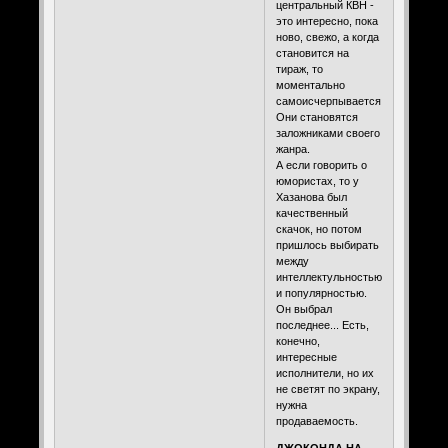
центральный КВН -
это интересно, пока
ново, свежо, а когда
становится на
тираж, то
моментально
самоисчерпывается.
Они становятся
заложниками своего
жанра.
А если говорить о
юмористах, то у
Хазанова был
качественный
скачок, но потом
пришлось выбирать
между
интеллектульностью
и популярностью.
Он выбрал
последнее... Есть,
конечно,
интересные
исполнители, но их
не светят по экрану,
нужна
продаваемость.