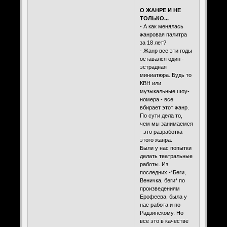
О ЖАНРЕ И НЕ
ТОЛЬКО...
- А как менялась
жанровая палитра
за 18 лет?
- Жанр все эти годы
оставался один -
эстрадная
миниатюра. Будь то
КВН или
музыкальные шоу-
номера - все
вбирает этот жанр.
По сути дела то,
чем мы занимаемся
- это разработка
этого жанра.
Были у нас попытки
делать театральные
работы. Из
последних -*Беги,
Веничка, беги* по
произведениям
Ерофеева, была у
нас работа и по
Радзинскому. Но
все это в качестве