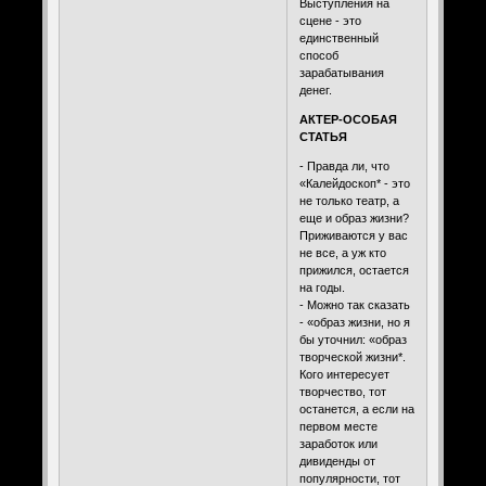
Выступления на
сцене - это
единственный
способ
зарабатывания
денег.
АКТЕР-ОСОБАЯ
СТАТЬЯ
- Правда ли, что
«Калейдоскоп* - это
не только театр, а
еще и образ жизни?
Приживаются у вас
не все, а уж кто
прижился, остается
на годы.
- Можно так сказать
- «образ жизни, но я
бы уточнил: «образ
творческой жизни*.
Кого интересует
творчество, тот
останется, а если на
первом месте
заработок или
дивиденды от
популярности, тот