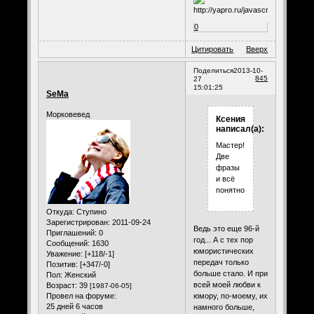
0
Цитировать
Вверх
Поделиться
2013-10-
845
27
15:01:25
SeMa
Морковевед
Ксения
написал(а):
Мастер!
Две
фразы
и всё
понятно.
Откуда:
Ступино
Зарегистрирован
: 2011-09-24
Ведь это еще 96-й
Приглашений:
0
год... А с тех пор
Сообщений:
1630
юмористических
Уважение:
[+118/-1]
передач только
Позитив:
[+347/-0]
больше стало. И при
Пол:
Женский
всей моей любви к
Возраст:
39
[1987-06-05]
юмору, по-моему, их
Провел на форуме:
25 дней 6 часов
намного больше,