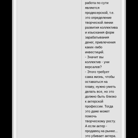
работа по сути
является
продюсерской, т.е.
это определение
творческой линии
развития коллектива
и изыскания форм
зарабатывания
денег, привлечения
каких-либо
инвестиций.
- Значит вы
коллектив - уни
версалов?
- Этого требует
сама жизнь, чтобы
оставаться на
плаву, нужно уметь
делать все, но это
должно быть близко
к актерской
профессии. Тогда
это даже может
помочь
творческому росту.
А если актер -
продавец на рынке...
это убивает актера.