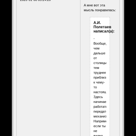
А мне вот эта
мысль понравилась:
А.И.
Полетаев
написал(а):
-
Вообще,
чем
дальше
от
столицы,
тем
труднее
приблизиться
к чему-
то
настоящему.
Здесь
начинает
работать
передаточный
механизм.
Например,
если ты
не
видел