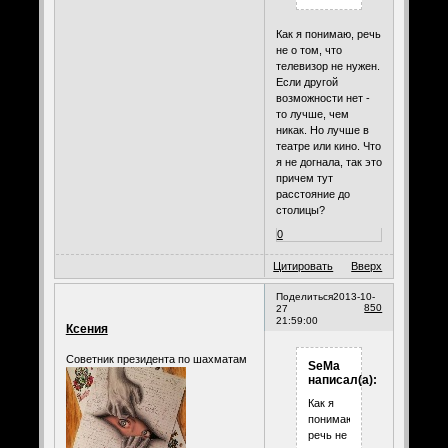
Как я понимаю, речь
не о том, что
телевизор не нужен.
Если другой
возможности нет -
то лучше, чем
никак. Но лучше в
театре или кино. Что
я не догнала, так это
причем тут
расстояние до
столицы?
0
Цитировать
Вверх
Поделиться
2013-10-
850
27
21:59:00
Ксения
Советник президента по шахматам
SeMa
написал(а):
Как я
понимаю,
речь не