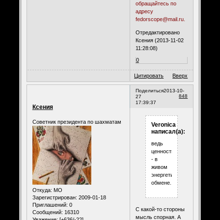
обращайтесь по
адресу
fedorscope@mail.ru.
Отредактировано
Ксения (2013-11-02
11:28:08)
0
Цитировать
Вверх
Поделиться
2013-10-
848
27
17:39:37
Ксения
Советник президента по шахматам
Veronica
написал(а):
ведь
ценность
- в
живом
энергетическом
обмене.
Откуда:
МО
Зарегистрирован
: 2009-01-18
Приглашений:
0
С какой-то стороны
Сообщений:
16310
мысль спорная. А
Уважение:
[+636/-22]