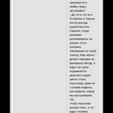
признаются в
любви, берут
автографы?
- Да, есть это все.
Особенно в Томске
после выхода
нашей кассеты.
Смешно, когда
начинают
разговаривать на
уровне этого
альбома.
Запоминается такой
эпизод. Наш артист
делает пародию на
фанерную звезду, и
вдруг на сцену
поднимается
девушка и дарит
цветы этому
персонажу, даже не
• уловив подвоха,
как правило, номер
мы выстраиваем
так,
чтобы персонаж
вызвал смех, а тут
вдруг человек