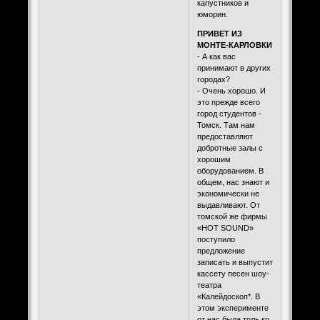
капустников и
юморин.
ПРИВЕТ ИЗ
МОНТЕ-КАРЛОВКИ
- А как вас
принимают в других
городах?
- Очень хорошо. И
это прежде всего
город студентов -
Томск. Там нам
предоставляют
добротные залы с
хорошим
оборудованием. В
общем, нас знают и
экономически не
выдавливают. От
томской же фирмы
«HOT SOUND»
поступило
предложение
записать и выпустит
кассету песен шоу-
театра
«Калейдоскоп*. В
этом эксперименте
от нас была толь ко