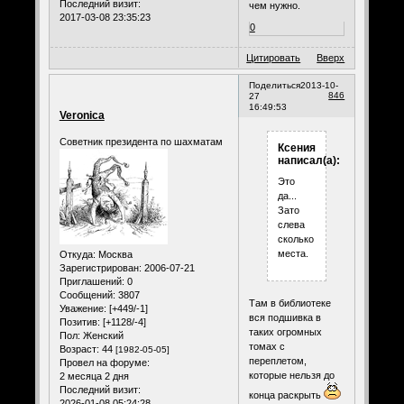
Последний визит:
чем нужно.
2017-03-08 23:35:23
0
Цитировать
Вверх
Поделиться
2013-10-
846
27
16:49:53
Veronica
Советник президента по шахматам
Ксения
написал(а):
Это
да...
Зато
слева
сколько
места.
Откуда:
Москва
Зарегистрирован
: 2006-07-21
Приглашений:
0
Сообщений:
3807
Там в библиотеке
Уважение:
[+449/-1]
вся подшивка в
Позитив:
[+1128/-4]
таких огромных
Пол:
Женский
томах с
Возраст:
44
[1982-05-05]
переплетом,
Провел на форуме:
которые нельзя до
2 месяца 2 дня
Последний визит:
конца раскрыть
2026-01-08 05:24:28