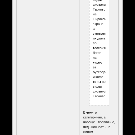
фильмы
Тарковского
на
широком
экране,
а
смотрел
их дома
по
телевизору,
бегая
на
кухню
за
бутербродом
и кофе,
то ты не
видел
фильмов
Тарковского.
В чем-то
категорично, а
вообще - правильно,
ведь ценность - в
живом