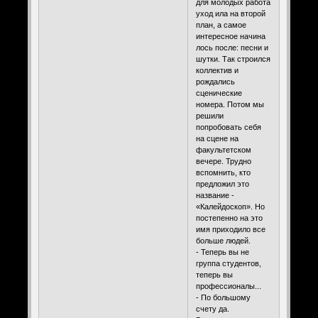
для молодых работа
уход ила на второй
план, а самое
интересное начина
лось после: песни и
шутки. Так строился
коллектив и
рождались
сценические
номера. Потом мы
решили
попробовать себя
на сцене на
факультетском
вечере. Трудно
вспомнить, кто
предложил это
название -
«Калейдоскоп». Но
постепенно на это
имя приходило все
больше людей.
- Теперь вы не
группа студентов,
теперь вы
профессионалы...
- По большому
счету да.