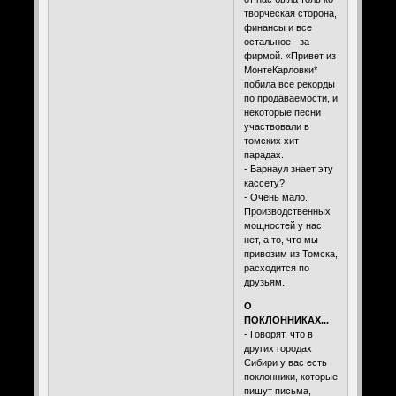
творческая сторона,
финансы и все
остальное - за
фирмой. «Привет из
МонтеКарловки*
побила все рекорды
по продаваемости, и
некоторые песни
участвовали в
томских хит-
парадах.
- Барнаул знает эту
кассету?
- Очень мало.
Производственных
мощностей у нас
нет, а то, что мы
привозим из Томска,
расходится по
друзьям.
О
ПОКЛОННИКАХ...
- Говорят, что в
других городах
Сибири у вас есть
поклонники, которые
пишут письма,