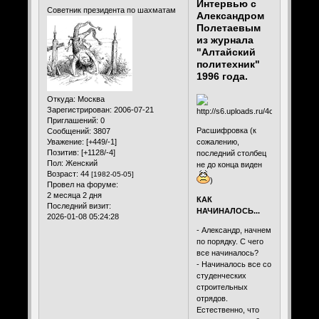
Интервью с
Советник президента по шахматам
Александром
Полетаевым
из журнала
"Алтайский
политехник"
1996 года.
Откуда:
Москва
Зарегистрирован
: 2006-07-21
Приглашений:
0
Расшифровка (к
Сообщений:
3807
Уважение:
[+449/-1]
сожалению,
Позитив:
[+1128/-4]
последний столбец
Пол:
Женский
не до конца виден
Возраст:
44
[1982-05-05]
)
Провел на форуме:
2 месяца 2 дня
КАК
Последний визит:
НАЧИНАЛОСЬ...
2026-01-08 05:24:28
- Александр, начнем
по порядку. С чего
все начиналось?
- Начиналось все со
студенческих
строительных
отрядов.
Естественно, что