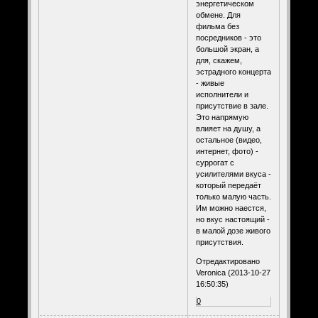
энергетическом
обмене. Для
фильма без
посредников - это
большой экран, а
для, скажем,
эстрадного концерта
- живые
исполнители и
присутствие в зале.
Это напрямую
влияет на душу, а
остальное (видео,
интернет, фото) -
суррогат с
усилителями вкуса -
который передаёт
только малую часть.
Им можно наестся,
но вкус настоящий -
в малой дозе живого
присутствия.
Отредактировано
Veronica (2013-10-27
16:50:35)
0