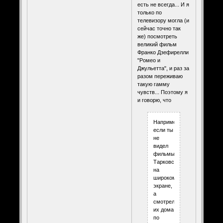
есть не всегда... И я
только по
телевизору могла (и
сейчас точно так
же) посмотреть
великий фильм
Франко Дзефирелли
"Ромео и
Джульетта", и раз за
разом переживаю
такую гамму
чувств... Поэтому я
и говорю, что
Например,
если ты
не
видел
фильмы
Тарковского
на
широком
экране,
а
смотрел
их дома
по