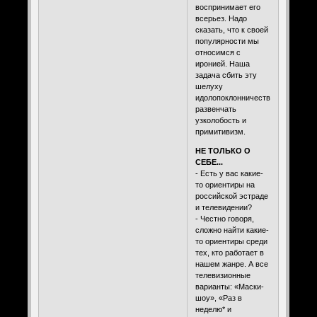
воспринимает его
всерьез. Надо
сказать, что к своей
популярности мы
относимся с
иронией. Наша
задача сбить эту
шелуху
идолопоклонничества,
развенчать
узколобость и
примитивизм.
НЕ ТОЛЬКО О
СЕБЕ...
- Есть у вас какие-
то ориентиры на
российской эстраде
и телевидении?
- Честно говоря,
сложно найти какие-
то ориентиры среди
тех, кто работает в
нашем жанре. А все
телевизионные
варианты: «Маски-
шоу», «Раз в
неделю* и