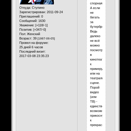
спорная.
Откуда:
Ступино
А если
Зарегистрирован
: 2011-09-24
не
Приглашений:
0
бегать
Сообщений:
1630
за
Уважение:
[+118/-1]
бутербродом?
Позитив:
[+347/-0]
Ведь
Пол:
Женский
далеко
Возраст:
39
[1987-06-05]
не всё
Провел на форуме:
можно
25 дней 6 часов
посмотреть
Последний визит:
в
2017-03-08 23:35:23
кинотеатре,
к
примеру,
или на
театральной
сцене.
Порой
видео
(или
ТВ) -
единственная
возможность
прикоснуться
к
прекрасному...