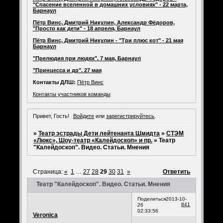
"Спасение вселенной в домашних условиях" - 22 марта,
Барнаул
Пётр Винс, Дмитрий Никулин, Александр Фёдоров,
"Просто как дети" - 18 апреля, Барнаул
Пётр Винс, Дмитрий Никулин - "Три плюс кот" - 21 мая
Барнаул
"Прелюдия при людях". 7 мая, Барнаул
"Принцесса и др". 27 мая
Контакты ДЛШ:
Пётр Винс
Контакты участников команды
Привет, Гость!
Войдите
или
зарегистрируйтесь
.
»
Театр эстрады Дети лейтенанта Шмидта
»
СТЭМ
«Люкс», Шоу-театр «Калейдоскоп» и пр.
»
Театр
"Калейдоскоп". Видео. Статьи. Мнения
Страница:
«
1
…
27
28
29
30
31
»
Ответить
Театр "Калейдоскоп". Видео. Статьи. Мнения
Поделиться
2013-10-
841
26
02:33:56
Veronica