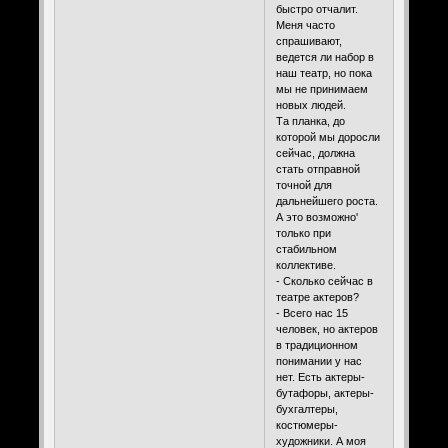
быстро отчалит.
Меня часто
спрашивают,
ведется ли набор в
наш театр, но пока
мы не принимаем
новых людей.
Та планка, до
которой мы доросли
сейчас, должна
стать отправной
точной для
дальнейшего роста.
А это возможно'
только при
стабильном
коллективе.
- Сколько сейчас в
театре актеров?
- Всего нас 15
человек, но актеров
в традиционном
понимании у нас
нет. Есть актеры-
бутафоры, актеры-
бухгалтеры,
костюмеры-
художники. А моя