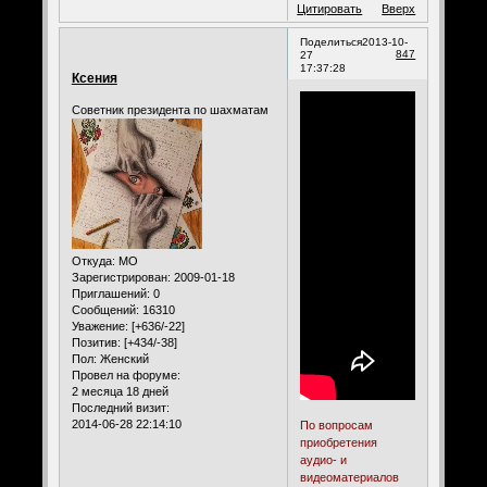
Цитировать
Вверх
Поделиться
2013-10-
847
27
17:37:28
Ксения
Советник президента по шахматам
Откуда:
МО
Зарегистрирован
: 2009-01-18
Приглашений:
0
Сообщений:
16310
Уважение:
[+636/-22]
Позитив:
[+434/-38]
Пол:
Женский
Провел на форуме:
2 месяца 18 дней
Последний визит:
2014-06-28 22:14:10
По вопросам
приобретения
аудио- и
видеоматериалов