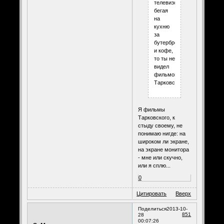
телевизору,
бегая
на
кухню
за
бутербродом
и кофе,
то ты не
видел
фильмов
Тарковского.
Я фильмы
Тарковского, к
стыду своему, не
понимаю нигде: на
широком ли экране,
на экране монитора
- мне или скучно,
или я сплю...
0
Цитировать
Вверх
Поделиться
2013-10-
851
28
00:07:26