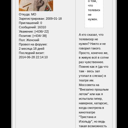
о том,
что
телевизор
Откуда:
МО
не
Зарегистрирован
: 2009-01-18
нужен.
Приглашений:
0
Сообщений:
16310
Уважение:
[+636/-22]
А кто сказал, что
Позитив:
[+434/-38]
телевизор не
Пол:
Женский
нужен? Никто и не
Провел на форуме:
говорил такого.
2 месяца 18 дней
Последний визит:
Просто, конечно же,
2014-06-28 22:14:10
в живую всё в сотни
раз чувственнее.
Помню как я (да что
там - весь зал
утопал в слезах) в
театре им.
Моссовета на
"Внезапно прошлым
летом" или как я
испытала гипер,
наверное, катарсис,
когда смотрела в
кинотеатре
"Тристана и
Изольду", но ведь
такая возможность