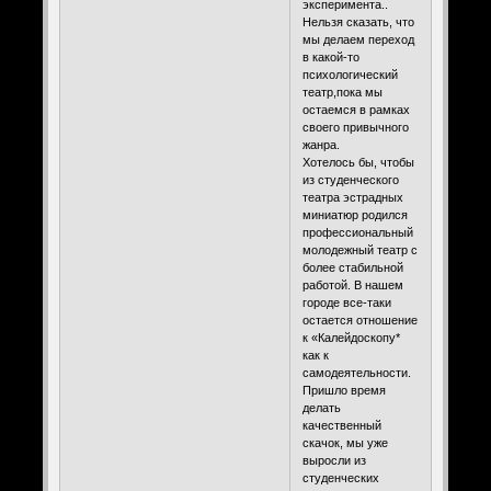
эксперимента..
Нельзя сказать, что
мы делаем переход
в какой-то
психологический
театр,пока мы
остаемся в рамках
своего привычного
жанра.
Хотелось бы, чтобы
из студенческого
театра эстрадных
миниатюр родился
профессиональный
молодежный театр с
более стабильной
работой. В нашем
городе все-таки
остается отношение
к «Калейдоскопу*
как к
самодеятельности.
Пришло время
делать
качественный
скачок, мы уже
выросли из
студенческих