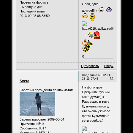
Провел на форуме:
Оооо, здесь
2 месяца 3 дня
другое!!! )
Последний визит:
2013-09-03 08:33:50
...
0
Цитировать
Вверх
Поделиться
2012-04-
14
28 11:57:43
Sveta
На фото трое.
Советник президента по шахматам
Среди них Кузьмин,
как я думаю))).
Размещаю в теме
Кузьмина потому,
что очень уж мало
фоток Кузьмина в
Зарегистрирован
: 2009-06-04
сети вообще.)
Приглашений:
0
Сообщений:
8317
Уважение:
[+157/-18]