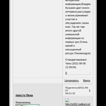
интересной
информации,Владимир
Кузьмин дает много
интервью,рассуждает
о жизни,принимает
участие в
обсуждениях своих
книг..Так же там
много другой
уникальной
информации из
первых рук.Очень
емкий и
насыщенный
ресурс.Рекомендую)))
Отредактировано
Yana (2011-08-06
12:39:04)
0
Цитировать
Вверх
Поделиться
2011-08-
5
07
09:21:32
просто Лена
Морковевед