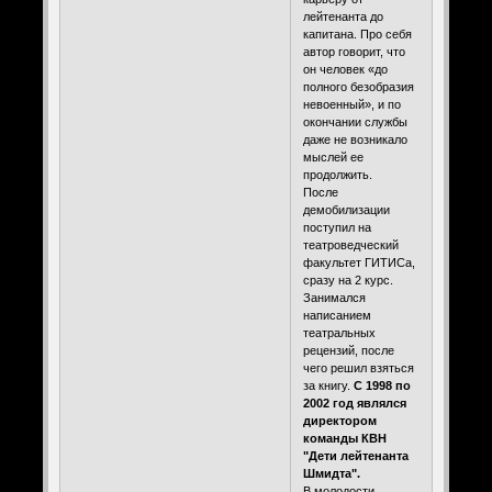
лейтенанта до
капитана. Про себя
автор говорит, что
он человек «до
полного безобразия
невоенный», и по
окончании службы
даже не возникало
мыслей ее
продолжить.
После
демобилизации
поступил на
театроведческий
факультет ГИТИСа,
сразу на 2 курс.
Занимался
написанием
театральных
рецензий, после
чего решил взяться
за книгу.
С 1998 по
2002 год являлся
директором
команды КВН
"Дети лейтенанта
Шмидта".
В молодости