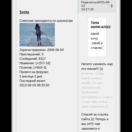
Поделиться
2011-08-
8
13
10:27:35
Sveta
Советник президента по шахматам
Yana
написал(а):
какой
хочу
,такой и
ставлю.)))
Зарегистрирован
: 2009-06-04
Приглашений:
0
Сообщений:
8317
Уважение:
[+157/-18]
Нечего хихикать над
Позитив:
[+550/-5]
его ником!!! )))
Провел на форуме:
Конечно, ставь,
2 месяца 3 дня
какой хочешь
Последний визит:
смайл, но ник
2013-09-03 08:33:50
нормальный,
продолжаю
настаивать я, и мы к
этому нику очень
даже привыкли.)))
Спасиб за ссылку
сайта.))) Теперь и
мы (я!!!) там
зарегимся и