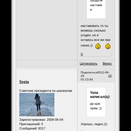
продолжаю
настаивать
я
наставивать то ты
можешь сколько
угодно..но я
остаюсь все же при
своих.))
0
Цитировать
Вверх
Поделиться
2011-08-
10
26
01:13:40
Sveta
Советник президента по шахматам
Yana
написал(а):
да щас
прям..))
Зарегистрирован
: 2009-06-04
Приглашений:
0
Хорошо, ладно.)))
Сообщений:
8317