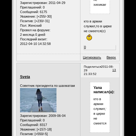
Зарегистрирован
: 2011-04-29
хихикает.))))
Приглашений:
0
Сообщений:
6175
Уважение:
[+255/-30]
Позитив:
[+230/-31]
кто в армии
Пол:
Женский
служил,то в цирке
Провел на форуме:
не смеется(c)
2 месяца 0 дней
Последний визит:
2012-04-10 14:32:58
0
Цитировать
Вверх
Поделиться
2011-08-
13
29
21:33:52
Sveta
Советник президента по шахматам
Yana
написал(а):
кто в
армии
служил,то
в цирке
Зарегистрирован
: 2009-06-04
не
Приглашений:
0
смеется(c)
Сообщений:
8317
Уважение:
[+157/-18]
Позитив:
[+550/-5]