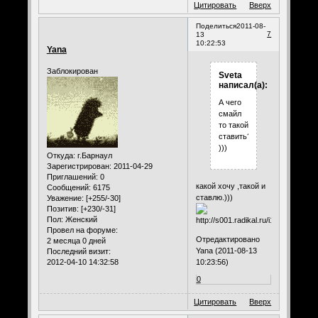
Цитировать
Вверх
Поделиться
2011-08-
7
13
10:22:53
Yana
Заблокирован
Sveta
написал(а):
А чего
смайл
то такой
ставить???
)))
Откуда:
г.Барнаул
Зарегистрирован
: 2011-04-29
Приглашений:
0
какой хочу ,такой и
Сообщений:
6175
ставлю.)))
Уважение:
[+255/-30]
Позитив:
[+230/-31]
Пол:
Женский
Провел на форуме:
Отредактировано
2 месяца 0 дней
Yana (2011-08-13
Последний визит:
2012-04-10 14:32:58
10:23:56)
0
Цитировать
Вверх