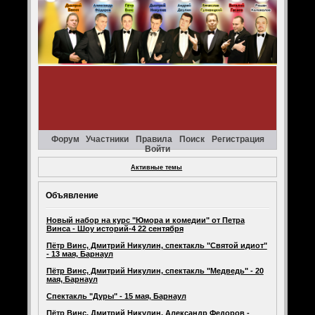
Форум
Участники
Правила
Поиск
Регистрация
Войти
Активные темы
Объявление
Новый набор на курс "Юмора и комедии" от Петра
Винса - Шоу историй-4 22 сентября
Пётр Винс, Дмитрий Никулин, спектакль "Святой идиот"
- 13 мая, Барнаул
Пётр Винс, Дмитрий Никулин, спектакль "Медведь" - 20
мая, Барнаул
Спектакль "Дуры" - 15 мая, Барнаул
Пётр Винс, Дмитрий Никулин, Александр Федоров -