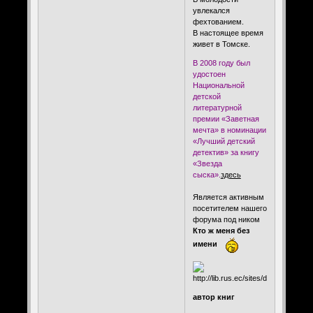
увлекался
фехтованием.
В настоящее время
живет в Томске.
В 2008 году был
удостоен
Национальной
детской
литературной
премии «Заветная
мечта» в номинации
«Лучший детский
детектив» за книгу
«Звезда
сыска».
здесь
Является активным
посетителем нашего
форума под ником
Кто ж меня без
имени
автор книг