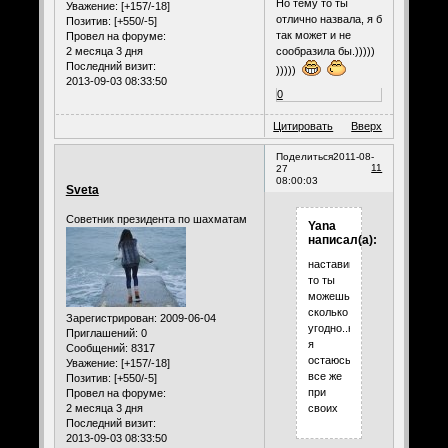
Но тему то ты
Уважение:
[+157/-18]
отлично назвала, я б
Позитив:
[+550/-5]
так может и не
Провел на форуме:
2 месяца 3 дня
сообразила бы.)))))
Последний визит:
)))))
2013-09-03 08:33:50
0
Цитировать
Вверх
Поделиться
2011-08-
11
27
08:00:03
Sveta
Советник президента по шахматам
Yana
написал(а):
наставивать
то ты
можешь
сколько
Зарегистрирован
: 2009-06-04
угодно..но
Приглашений:
0
я
Сообщений:
8317
остаюсь
Уважение:
[+157/-18]
все же
Позитив:
[+550/-5]
при
Провел на форуме:
своих
2 месяца 3 дня
Последний визит:
2013-09-03 08:33:50