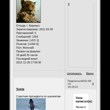
0
Откуда:
г. Барнаул
Зарегистрирован
: 2011-03-28
Приглашений:
0
Сообщений:
1354
Уважение:
[+57/-1]
Позитив:
[+240/-0]
Пол:
Женский
Провел на форуме:
18 дней 20 часов
Последний визит:
2012-12-28 17:59:30
Цитировать
Вверх
Поделиться
2011-08-
6
13
10:19:21
Sveta
Советник президента по шахматам
Yana
написал(а):
Является