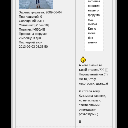
активным
посетителем
нашего
Зарегистрирован
: 2009-06-04
форума
Приглашений:
0
под
Сообщений:
8317
ником
Уважение:
[+157/-18]
Кто ж
Позитив:
[+550/-5]
меня
Провел на форуме:
без
2 месяца 3 дня
Последний визит:
имени
2013-09-03 08:33:50
А чего смайл то
такой ставить??? )))
Нормальный ник!)))
Не то, что у
некоторых, даже...))
Я хотела тему
Кузьмина завести,
но не успела, с
этими своими
отъездами-
разъездами.)
0