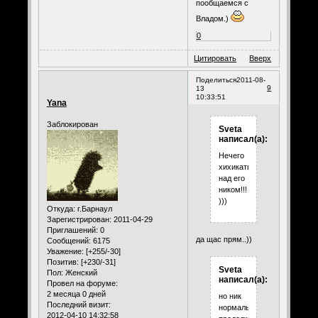
пообщаемся с
Владом.)
0
Цитировать
Вверх
Поделиться
2011-08-
9
13
10:33:51
Yana
Заблокирован
Sveta
написал(а):
Нечего
хихикать
над его
ником!!!
)))
Откуда:
г.Барнаул
Зарегистрирован
: 2011-04-29
Приглашений:
0
да щас прям..))
Сообщений:
6175
Уважение:
[+255/-30]
Позитив:
[+230/-31]
Sveta
Пол:
Женский
написал(а):
Провел на форуме:
2 месяца 0 дней
но ник
Последний визит:
нормальный,
2012-04-10 14:32:58