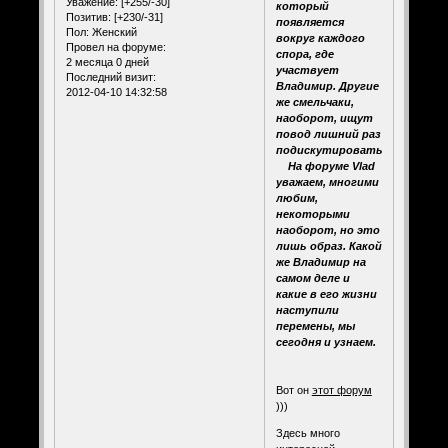
Уважение:
[+255/-30]
который
Позитив:
[+230/-31]
появляется
Пол:
Женский
вокруг каждого
Провел на форуме:
спора, где
2 месяца 0 дней
участвует
Последний визит:
Владимир. Другие
2012-04-10 14:32:58
же смельчаки,
наоборот, ищут
повод лишний раз
подискутировать.
На форуме Vlad
уважаем, многими
любим,
некоторыми
наоборот, но это
лишь образ. Какой
же Владимир на
самом деле и
какие в его жизни
наступили
перемены, мы
сегодня и узнаем.
Вот он
этот форум
)))
Здесь много