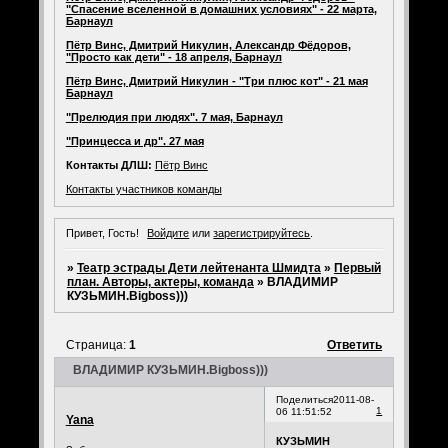
"Спасение вселенной в домашних условиях" - 22 марта,
Барнаул
Пётр Винс, Дмитрий Никулин, Александр Фёдоров,
"Просто как дети" - 18 апреля, Барнаул
Пётр Винс, Дмитрий Никулин - "Три плюс кот" - 21 мая
Барнаул
"Прелюдия при людях". 7 мая, Барнаул
"Принцесса и др". 27 мая
Контакты ДЛШ:
Пётр Винс
Контакты участников команды
Привет, Гость!
Войдите
или
зарегистрируйтесь
.
»
Театр эстрады Дети лейтенанта Шмидта
»
Первый
план. Авторы, актеры, команда
»
ВЛАДИМИР
КУЗЬМИН.Bigboss)))
Страница:
1
Ответить
ВЛАДИМИР КУЗЬМИН.Bigboss)))
Поделиться
2011-08-
1
06 11:51:52
Yana
КУЗЬМИН