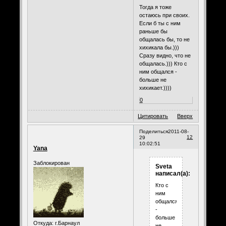
Тогда я тоже
остаюсь при своих.
Если б ты с ним
раньше бы
общалась бы, то не
хихикала бы.)))
Сразу видно, что не
общалась.))) Кто с
ним общался -
больше не
хихикает.))))
0
Цитировать
Вверх
Поделиться
2011-08-
12
29
10:02:51
Yana
Заблокирован
Sveta
написал(а):
Кто с
ним
общался
-
больше
Откуда:
г.Барнаул
не