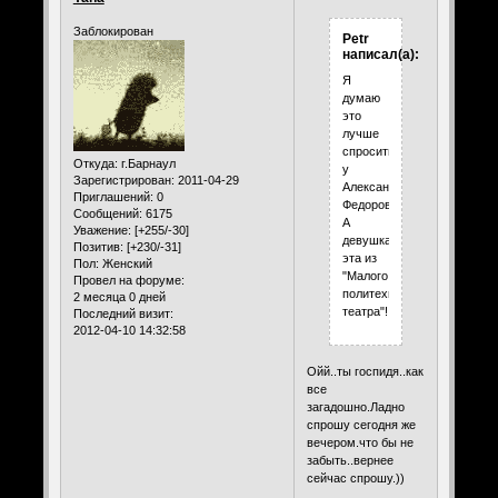
Заблокирован
Petr
написал(а):
Я
думаю
это
лучше
спросить
Откуда:
г.Барнаул
у
Зарегистрирован
: 2011-04-29
Александра
Приглашений:
0
Федорова.
Сообщений:
6175
А
Уважение:
[+255/-30]
девушка
Позитив:
[+230/-31]
эта из
Пол:
Женский
"Малого
Провел на форуме:
политехнического
2 месяца 0 дней
театра"!
Последний визит:
2012-04-10 14:32:58
Ойй..ты госпидя..как
все
загадошно.Ладно
спрошу сегодня же
вечером.что бы не
забыть..вернее
сейчас спрошу.))