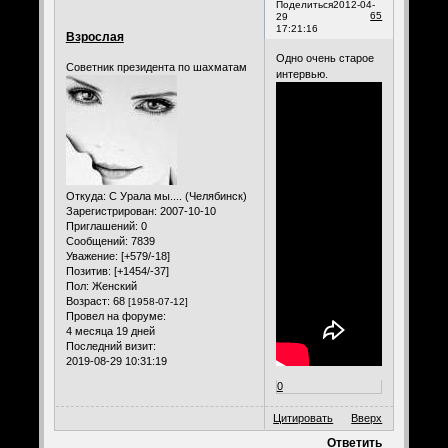
Поделиться
2012-04-
65
29
17:21:16
Взрослая
Одно очень старое
Советник президента по шахматам
интервью.
Откуда:
С Урала мы.... (Челябинск)
Зарегистрирован
: 2007-10-10
Приглашений:
0
Сообщений:
7839
Уважение:
[+579/-18]
Позитив:
[+1454/-37]
Пол:
Женский
Возраст:
68
[1958-07-12]
Провел на форуме:
4 месяца 19 дней
Последний визит:
2019-08-29 10:31:19
0
Цитировать
Вверх
Ответить