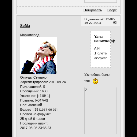
Цитировать
Вверх
Поделиться
2012-02-
63
19 22:39:11
SeMa
Морковевед
Yana
написал(а):
А.И
.Полетаев
любуется)))
Уж небось было
Откуда:
Ступино
чем
Зарегистрирован
: 2011-09-24
Приглашений:
0
0
Сообщений:
1630
Уважение:
[+118/-1]
Позитив:
[+347/-0]
Пол:
Женский
Возраст:
39
[1987-06-05]
Провел на форуме:
25 дней 6 часов
Последний визит:
2017-03-08 23:35:23