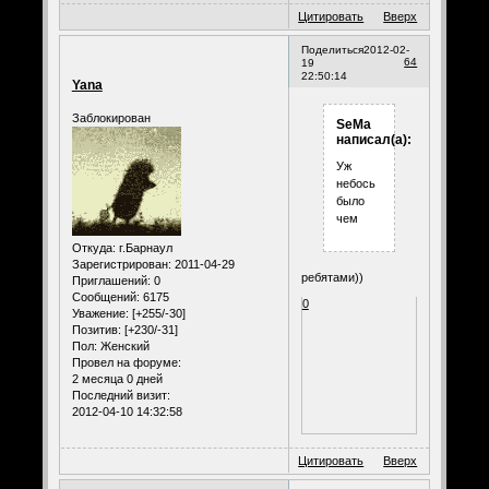
Цитировать
Вверх
Поделиться
2012-02-
64
19
22:50:14
Yana
Заблокирован
SeMa
написал(а):
Уж
небось
было
чем
Откуда:
г.Барнаул
Зарегистрирован
: 2011-04-29
ребятами))
Приглашений:
0
Сообщений:
6175
0
Уважение:
[+255/-30]
Позитив:
[+230/-31]
Пол:
Женский
Провел на форуме:
2 месяца 0 дней
Последний визит:
2012-04-10 14:32:58
Цитировать
Вверх