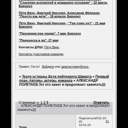
"Спасение вселенной в домашних условиях" - 22 марта,
Барнаул
Пётр Винс, Дмитрий Никулин, Александр Фёдоров,
"Просто как дети" - 18 апреля, Барнаул
Пётр Винс, Дмитрий Никулин - "Три плюс кот" - 21 мая
Барнаул
"Прелюдия при людях". 7 мая, Барнаул
"Принцесса и др". 27 мая
Контакты ДЛШ:
Пётр Винс
Контакты участников команды
Привет, Гость!
Войдите
или
зарегистрируйтесь
.
»
Театр эстрады Дети лейтенанта Шмидта
»
Первый
план. Авторы, актеры, команда
»
АЛЕКСАНДР
ПОЛЕТАЕВ.Тот кто зажег и продолжает зажигать)))
Страница:
«
1
2
3
Ответить
АЛЕКСАНДР ПОЛЕТАЕВ.Тот кто зажег и продолжает
зажигать)))
Поделиться
2011-10-
61
05
10:51:25
Yana