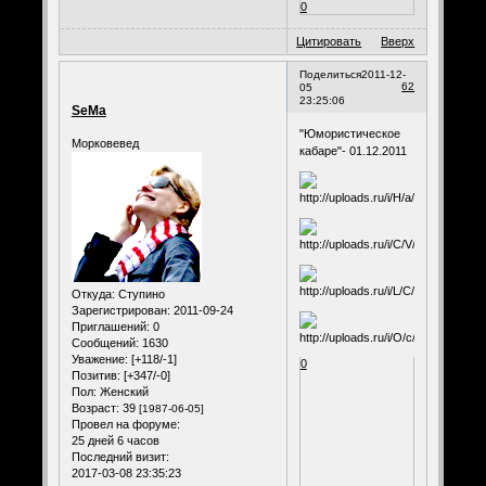
0
Цитировать
Вверх
Поделиться
2011-12-
62
05
23:25:06
SeMa
"Юмористическое
Морковевед
кабаре"- 01.12.2011
Откуда:
Ступино
Зарегистрирован
: 2011-09-24
Приглашений:
0
Сообщений:
1630
Уважение:
[+118/-1]
0
Позитив:
[+347/-0]
Пол:
Женский
Возраст:
39
[1987-06-05]
Провел на форуме:
25 дней 6 часов
Последний визит:
2017-03-08 23:35:23