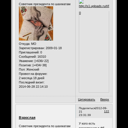
Советник президента по шахматам
0
Откуда:
МО
Зарегистрирован
: 2009-01-18
Приглашений:
0
Сообщений:
16310
Уважение:
[+636/-22]
Позитив:
[+434/-38]
Пол:
Женский
Провел на форуме:
2 месяца 18 дней
Последний визит:
2014-06-28 22:14:10
Цитировать
Вверх
Поделиться
2012-09-
122
21
23:31:39
Взрослая
У кого есть
Советник президента по шахматам