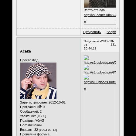
Взято отсюда
http://vk.com/club43249844
0
Цитировать
Вверх
Поделиться
2012-10-
131
04
20:44:13
Аська
Просто Фед
0
Зарегистрирован
: 2012-10-01
Приглашений:
0
Сообщений:
2
Уважение:
[+0/-0]
Позитив:
[+0/-0]
Пол:
Женский
Возраст:
32
[1993-09-12]
Провел на форуме: