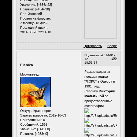
Уважение:
[+636/-22]
Позитив:
[+434/-38]
Пол:
Женский
Провел на форуме:
2 месяца 18 дней
Последний визит:
2014-06-28 22:14:10
Цитировать
Вверх
Поделиться
2014-01-
150
12
18:51:14
Elenika
Редкие кадры из
Морковевед
поездки театра
"ЛЮКС" в Одессу в
1991 году.
Спасибо
Виктории
Малыгиной
за
предоставленные
фотографии.
Откуда:
Красноярск
Зарегистрирован
: 2012-10-03
Приглашений:
0
Сообщений:
1569
Уважение:
[+411/-0]
Позитив:
[+253/-0]