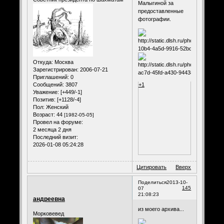
Малыгиной за
предоставленные
фотографии.
Откуда:
Москва
Зарегистрирован
: 2006-07-21
Приглашений:
0
Сообщений:
3807
+1
Уважение:
[+449/-1]
Позитив:
[+1128/-4]
Пол:
Женский
Возраст:
44
[1982-05-05]
Провел на форуме:
2 месяца 2 дня
Последний визит:
2026-01-08 05:24:28
Цитировать
Вверх
Поделиться
2013-10-
145
07
21:08:23
андреевна
из моего архива...
Морковевед