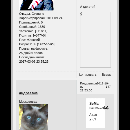
А где это?
0
Откуда:
Ступино
Зарегистрирован
: 2011-09-24
Приглашений:
0
Сообщений:
1630
Уважение:
[+118/-1]
Позитив:
[+347/-0]
Пол:
Женский
Возраст:
39
[1987-06-05]
Провел на форуме:
25 дней 6 часов
Последний визит:
2017-03-08 23:35:23
Цитировать
Вверх
Поделиться
2013-10-
147
07
21:53:00
андреевна
Морковевед
SeMa
написал(а):
А где
это?