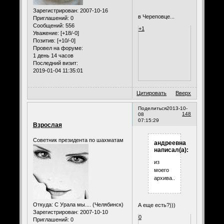
Зарегистрирован
: 2007-10-16
в Череповце...
Приглашений:
0
Сообщений:
556
+1
Уважение:
[+18/-0]
Позитив:
[+10/-0]
Провел на форуме:
1 день 14 часов
Последний визит:
2019-01-04 11:35:01
Цитировать
Вверх
Поделиться
2013-10-
148
08
07:15:29
Взрослая
Советник президента по шахматам
андреевна
написал(а):
из
моего
архива...
Откуда:
С Урала мы.... (Челябинск)
А еще есть?)))
Зарегистрирован
: 2007-10-10
0
Приглашений:
0