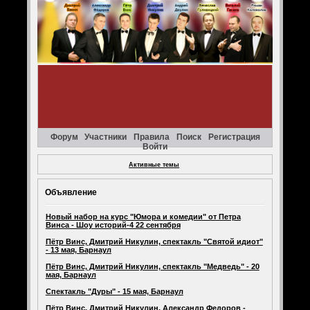
Форум
Участники
Правила
Поиск
Регистрация
Войти
Активные темы
Объявление
Новый набор на курс "Юмора и комедии" от Петра
Винса - Шоу историй-4 22 сентября
Пётр Винс, Дмитрий Никулин, спектакль "Святой идиот"
- 13 мая, Барнаул
Пётр Винс, Дмитрий Никулин, спектакль "Медведь" - 20
мая, Барнаул
Спектакль "Дуры" - 15 мая, Барнаул
Пётр Винс, Дмитрий Никулин, Александр Федоров -