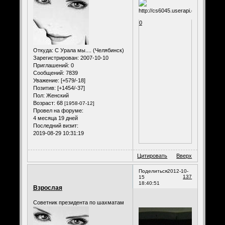
0
Откуда:
С Урала мы.... (Челябинск)
Зарегистрирован
: 2007-10-10
Приглашений:
0
Сообщений:
7839
Уважение:
[+579/-18]
Позитив:
[+1454/-37]
Пол:
Женский
Возраст:
68
[1958-07-12]
Провел на форуме:
4 месяца 19 дней
Последний визит:
2019-08-29 10:31:19
Цитировать
Вверх
Поделиться
2012-10-
137
15
18:40:51
Взрослая
Советник президента по шахматам