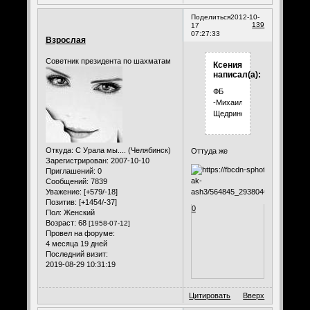
Поделиться
2012-10-
139
17
07:27:33
Взрослая
Советник президента по шахматам
Ксения
написал(а):
ФБ
-Михаил
Щедринский
Откуда:
С Урала мы.... (Челябинск)
Оттуда же
Зарегистрирован
: 2007-10-10
Приглашений:
0
Сообщений:
7839
Уважение:
[+579/-18]
Позитив:
[+1454/-37]
0
Пол:
Женский
Возраст:
68
[1958-07-12]
Провел на форуме:
4 месяца 19 дней
Последний визит:
2019-08-29 10:31:19
Цитировать
Вверх