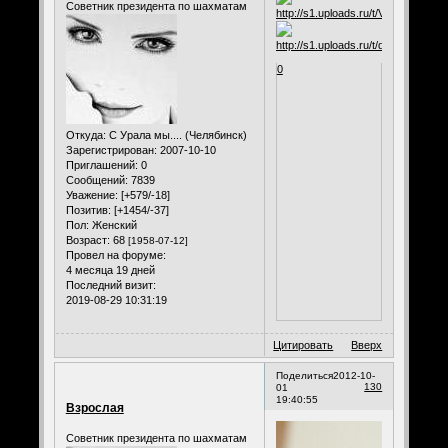
Советник президента по шахматам
0
Откуда:
С Урала мы.... (Челябинск)
Зарегистрирован
: 2007-10-10
Приглашений:
0
Сообщений:
7839
Уважение:
[+579/-18]
Позитив:
[+1454/-37]
Пол:
Женский
Возраст:
68
[1958-07-12]
Провел на форуме:
4 месяца 19 дней
Последний визит:
2019-08-29 10:31:19
Цитировать
Вверх
Поделиться
2012-10-
130
01
19:40:55
Взрослая
Советник президента по шахматам