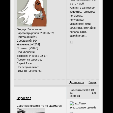
а это - моё.
извините за плохое
качество. гримерка.
по-моему,
полуфинал
украинской лиги
2006 года. случайно
Откуда:
Запорожье
попала кадр,
Зарегистрирован
: 2006-07-21
хозяйничая...
Приглашений:
0
Сообщений:
994
+1
Уважение:
[+42/-1]
Позитив:
[+31/-0]
Пол:
Женский
Возраст:
44
[1982-02-17]
Провел на форуме:
8 дней 1 час
Последний визит:
2013-10-03 09:00:50
Цитировать
Вверх
Поделиться
2012-10-
136
14
08:01:34
Взрослая
Советник президента по шахматам