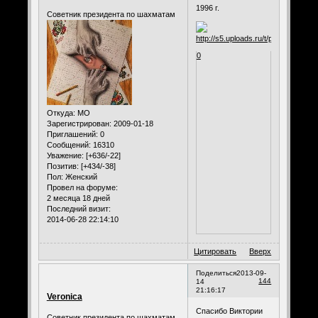
1996 г.
Советник президента по шахматам
0
Откуда:
МО
Зарегистрирован
: 2009-01-18
Приглашений:
0
Сообщений:
16310
Уважение:
[+636/-22]
Позитив:
[+434/-38]
Пол:
Женский
Провел на форуме:
2 месяца 18 дней
Последний визит:
2014-06-28 22:14:10
Цитировать
Вверх
Поделиться
2013-09-
144
14
21:16:17
Veronica
Спасибо Виктории
Советник президента по шахматам