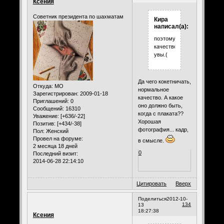
Ксения
Советник президента по шахматам
Кира
написал(а):
поэтому
качество,
увы.(
Да чего кокетничать,
Откуда:
МО
нормальное
Зарегистрирован
: 2009-01-18
качество. А какое
Приглашений:
0
оно должно быть,
Сообщений:
16310
когда с плаката??
Уважение:
[+636/-22]
Хорошая
Позитив:
[+434/-38]
фотография... кадр,
Пол:
Женский
Провел на форуме:
в смысле.
2 месяца 18 дней
0
Последний визит:
2014-06-28 22:14:10
Цитировать
Вверх
Поделиться
2012-10-
134
13
18:27:38
Ксения