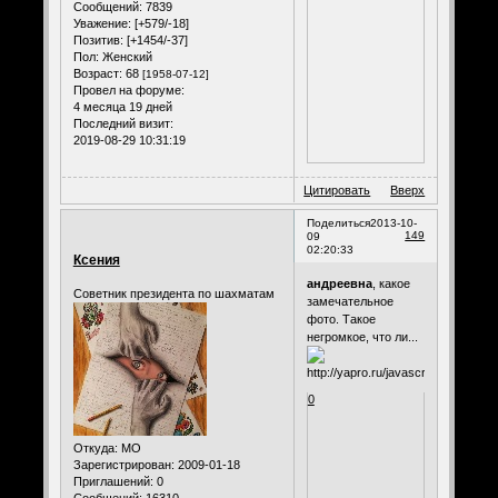
Сообщений:
7839
Уважение:
[+579/-18]
Позитив:
[+1454/-37]
Пол:
Женский
Возраст:
68
[1958-07-12]
Провел на форуме:
4 месяца 19 дней
Последний визит:
2019-08-29 10:31:19
Цитировать
Вверх
Поделиться
2013-10-
149
09
02:20:33
Ксения
андреевна
, какое
Советник президента по шахматам
замечательное
фото. Такое
негромкое, что ли...
0
Откуда:
МО
Зарегистрирован
: 2009-01-18
Приглашений:
0
Сообщений:
16310