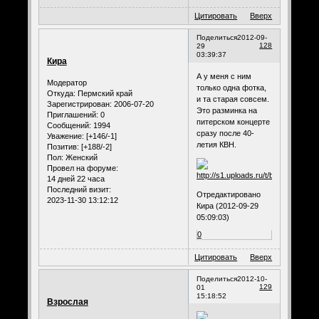
Цитировать
Вверх
Поделиться
2012-09-
128
29
03:39:37
Кира
А у меня с ним
Модератор
только одна фотка,
Откуда:
Пермский край
и та старая совсем.
Зарегистрирован
: 2006-07-20
Это разминка на
Приглашений:
0
питерском концерте
Сообщений:
1994
сразу после 40-
Уважение:
[+146/-1]
летия КВН.
Позитив:
[+188/-2]
Пол:
Женский
Провел на форуме:
14 дней 22 часа
Последний визит:
Отредактировано
2023-11-30 13:12:12
Кира (2012-09-29
05:09:03)
0
Цитировать
Вверх
Поделиться
2012-10-
129
01
15:18:52
Взрослая