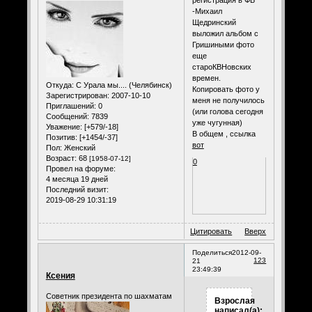
регистрация в ФБ
-Михаил
Щедринский
выложил альбом с
Гришиными фото
еще
староКВНовских
времен.
Откуда:
С Урала мы.... (Челябинск)
Копировать фото у
Зарегистрирован
: 2007-10-10
меня не получилось
Приглашений:
0
(или голова сегодня
Сообщений:
7839
уже чугунная)
Уважение:
[+579/-18]
В общем , ссылка
Позитив:
[+1454/-37]
вот
Пол:
Женский
Возраст:
68
[1958-07-12]
0
Провел на форуме:
4 месяца 19 дней
Последний визит:
2019-08-29 10:31:19
Цитировать
Вверх
Поделиться
2012-09-
123
21
23:49:39
Ксения
Советник президента по шахматам
Взрослая
написал(а):