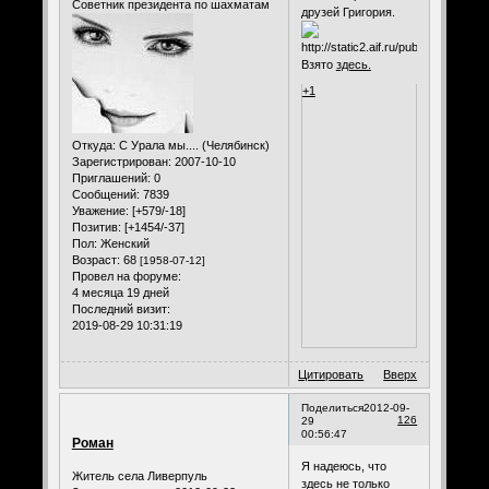
Советник президента по шахматам
друзей Григория.
Взято
здесь.
+1
Откуда:
С Урала мы.... (Челябинск)
Зарегистрирован
: 2007-10-10
Приглашений:
0
Сообщений:
7839
Уважение:
[+579/-18]
Позитив:
[+1454/-37]
Пол:
Женский
Возраст:
68
[1958-07-12]
Провел на форуме:
4 месяца 19 дней
Последний визит:
2019-08-29 10:31:19
Цитировать
Вверх
Поделиться
2012-09-
126
29
00:56:47
Роман
Я надеюсь, что
Житель села Ливерпуль
здесь не только