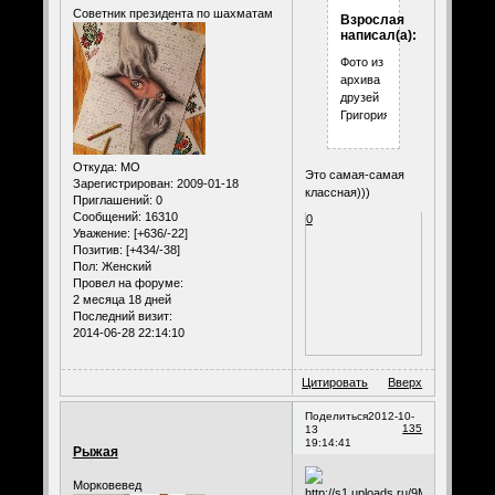
Советник президента по шахматам
Взрослая
написал(а):
Фото из
архива
друзей
Григория.
Откуда:
МО
Это самая-самая
Зарегистрирован
: 2009-01-18
классная)))
Приглашений:
0
Сообщений:
16310
0
Уважение:
[+636/-22]
Позитив:
[+434/-38]
Пол:
Женский
Провел на форуме:
2 месяца 18 дней
Последний визит:
2014-06-28 22:14:10
Цитировать
Вверх
Поделиться
2012-10-
135
13
19:14:41
Рыжая
Морковевед