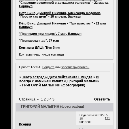
"Спасение вселенной в домашних условиях" - 22 марта,
Барнаул
Пётр Винс, Дмитрий Никулин, Александр Фёдоров,
"Просто как дети" - 18 апреля, Барнаул
Пётр Винс, Дмитрий Никулин - "Три плюс кот" - 21 мая
Барнаул
"Прелюдия при людях". 7 мая, Барнаул
"Принцесса и др". 27 мая
Контакты ДЛШ:
Пётр Винс
Контакты участников команды
Привет, Гость!
Войдите
или
зарегистрируйтесь
.
»
Театр эстрады Дети лейтенанта Шмидта
»
И
всегда с нами наш капитан, Григорий Малыгин
»
ГРИГОРИЙ МАЛЫГИН (фотографии)
Страница:
«
1
2
3
4
5
Ответить
ГРИГОРИЙ МАЛЫГИН (фотографии)
Поделиться
2012-07-
121
18
00:09:09
Ксения