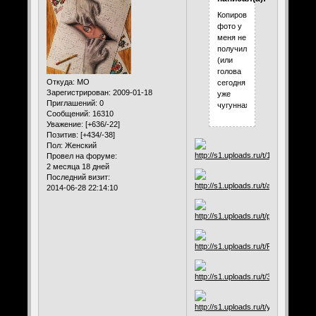
Копировать
фото у
меня не
получилось
(или
голова
Откуда:
МО
сегодня
Зарегистрирован
: 2009-01-18
уже
Приглашений:
0
чугунная)
Сообщений:
16310
Уважение:
[+636/-22]
Позитив:
[+434/-38]
Пол:
Женский
Провел на форуме:
2 месяца 18 дней
Последний визит:
2014-06-28 22:14:10