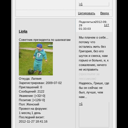
+1
Цитировать
Вверх
Поделиться
2012-09-
127
29
01:33:03
Ljolja
Мы плачем о себе...
Советник президента по шахматам
потому что
остались жить без
Григория, без его
шуток и смеха, нам
горько и больно, и, к
сожалению, ничего
не исправить
(простите за
пессимизм)
Откуда:
Латвия
Зарегистрирован
: 2009-07-02
Надеюсь, Грише, где
Приглашений:
0
бы он сейчас не
Сообщений:
2122
был, лучше, чем
Уважение:
[+32/-0]
нам...
Позитив:
[+126/-0]
+1
Пол:
Женский
Провел на форуме:
1 месяц 1 день
Последний визит:
2012-11-27 18:41:16