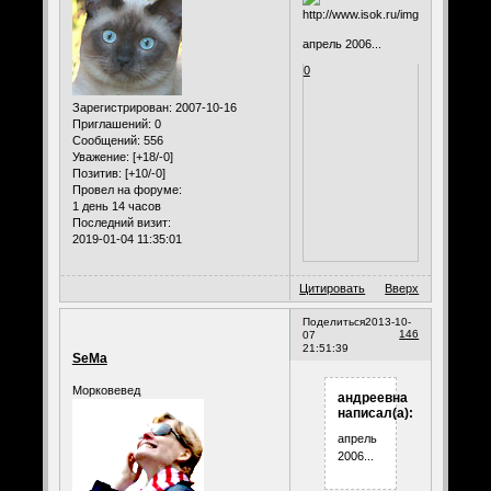
апрель 2006...
0
Зарегистрирован
: 2007-10-16
Приглашений:
0
Сообщений:
556
Уважение:
[+18/-0]
Позитив:
[+10/-0]
Провел на форуме:
1 день 14 часов
Последний визит:
2019-01-04 11:35:01
Цитировать
Вверх
Поделиться
2013-10-
146
07
21:51:39
SeMa
Морковевед
андреевна
написал(а):
апрель
2006...