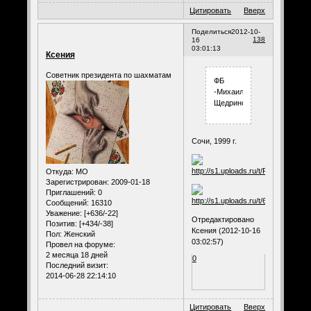
Цитировать
Вверх
Поделиться
2012-10-
138
16
03:01:13
Ксения
Советник президента по шахматам
ФБ
-Михаил
Щедринский
Сочи, 1999 г.
Откуда:
МО
Зарегистрирован
: 2009-01-18
Приглашений:
0
Сообщений:
16310
Уважение:
[+636/-22]
Отредактировано
Позитив:
[+434/-38]
Ксения (2012-10-16
Пол:
Женский
03:02:57)
Провел на форуме:
2 месяца 18 дней
0
Последний визит:
2014-06-28 22:14:10
Цитировать
Вверх