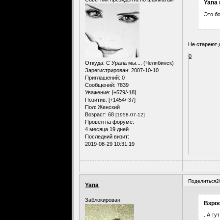
Yana 
Это б
Не стареют 
0
Откуда:
С Урала мы.... (Челябинск)
Зарегистрирован
: 2007-10-10
Приглашений:
0
Сообщений:
7839
Уважение:
[+579/-18]
Позитив:
[+1454/-37]
Пол:
Женский
Возраст:
68
[1958-07-12]
Провел на форуме:
4 месяца 19 дней
Последний визит:
2019-08-29 10:31:19
Поделиться
2
Yana
Заблокирован
Взрос
. А ту