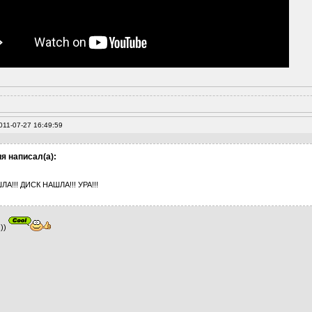
011-07-27 16:49:59
я написал(а):
ЛА!!! ДИСК НАШЛА!!! УРА!!!
.))