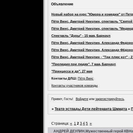
Объявление
Новый набор на курс "Юмора и комедии" от Петр
Пётр Винс, Дмитрий Никулин, спектакль "Святой 
Пётр Винс, Дмитрий Никулин, спектакль "Медведь
Спектакль "Дуры" - 15 мая, Барнаул
Пётр Винс, Дмитрий Никулин, Александр Федоров
Пётр Винс, Дмитрий Никулин, Александр Фёдоров,
Пётр Винс, Дмитрий Никулин - "Три плюс кот" - 
"Прелюдия при людях". 7 мая, Барнаул
"Принцесса и др". 27 мая
Контакты ДЛШ:
Пётр Винс
Контакты участников команды
Привет, Гость!
Войдите
или
зарегистрируйтесь
.
»
Театр эстрады Дети лейтенанта Шмидта
»
П
Страница:
«
1
2
3
4
5
»
АНДРЕЙ ДЕУЛИН.Мужественный герой КВНа.