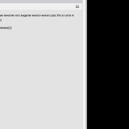
31
ю многие его видели много-много раз.Но в сети я
))
омера)))