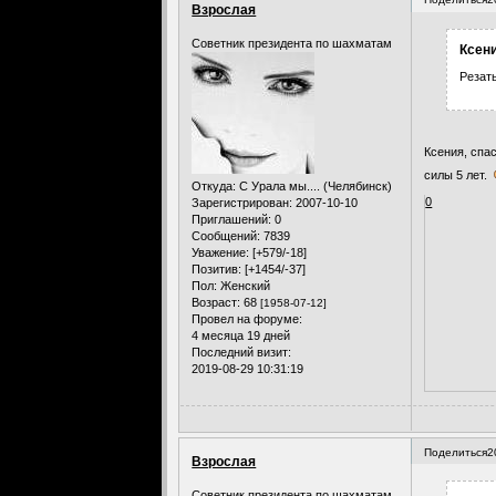
Взрослая
Советник президента по шахматам
Ксени
Резать
Ксения, спа
силы 5 лет.
Откуда:
С Урала мы.... (Челябинск)
0
Зарегистрирован
: 2007-10-10
Приглашений:
0
Сообщений:
7839
Уважение:
[+579/-18]
Позитив:
[+1454/-37]
Пол:
Женский
Возраст:
68
[1958-07-12]
Провел на форуме:
4 месяца 19 дней
Последний визит:
2019-08-29 10:31:19
Поделиться
2
Взрослая
Советник президента по шахматам