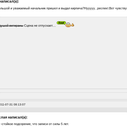
написал(а):
ольшой и уважаемый начальник пришел и выдал кирпича?Нууууу...респект.Вот чувству
душой ветераны
Сцена не отпускает....
011-07-31 08:13:07
лая написал(а):
т -стойкое подозрение, что записи от силы 5 лет.