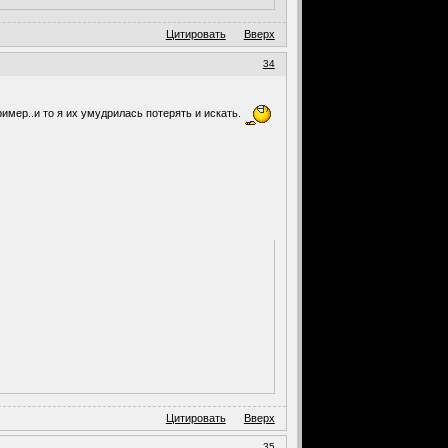
Цитировать
Вверх
34
имер..и то я их умудрилась потерять и искать.
Цитировать
Вверх
35