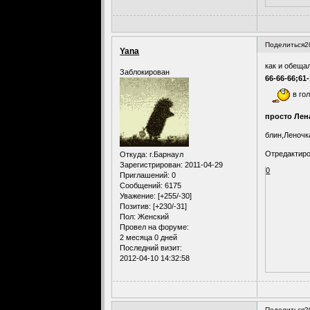
Поделиться
2
Yana
как и обеща
Заблокирован
66-66-66;61-
в го
просто Лен
блин,Леночка
Отредактиро
Откуда:
г.Барнаул
Зарегистрирован
: 2011-04-29
0
Приглашений:
0
Сообщений:
6175
Уважение:
[+255/-30]
Позитив:
[+230/-31]
Пол:
Женский
Провел на форуме:
2 месяца 0 дней
Последний визит:
2012-04-10 14:32:58
Поделиться
2