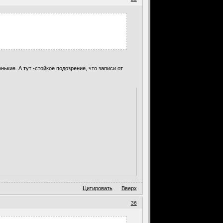
нькие. А тут -стойкое подозрение, что записи от
Цитировать
Вверх
36