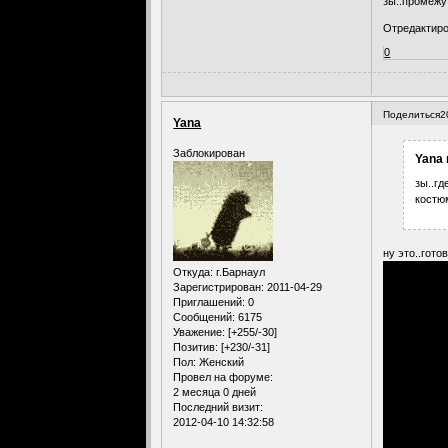
зы..промежут
Отредактиро
0
Поделиться
2
Yana
Заблокирован
Yana 
зы..гд
костю
ну это..готов
Откуда:
г.Барнаул
Зарегистрирован
: 2011-04-29
Приглашений:
0
Сообщений:
6175
Уважение:
[+255/-30]
Позитив:
[+230/-31]
Пол:
Женский
Провел на форуме:
2 месяца 0 дней
Последний визит:
2012-04-10 14:32:58