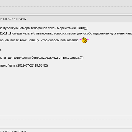
011-07-27 19:54:37
ла публикую номера телефонов такси мерси/такси Сити)))
11-11
...Номера незатейливые,мягко говоря.спецом для особо одаренных-для меня напр
ловном посте тоже напишу..чтоб совсем повылазило
а
,ты где такие фотки берешь..редкие..вот тихушница.)))
вано Yana (2011-07-27 19:55:52)
011-07-31 08:01:36