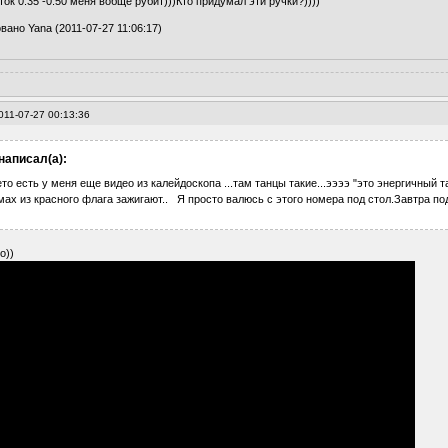
ок 0:35 -0:50 меня вобще рубит)))Кто придумал эти ручки?))))
вано Yana (2011-07-27 11:06:17)
011-07-27 00:13:36
написал(а):
ето есть у меня еще видео из калейдоскопа ...там танцы такие...ээээ "это энергичный 
мах из красного флага зажигают.. Я просто валюсь с этого номера под стол.Завтра по
о))