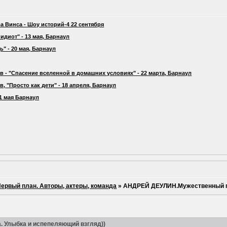
а Винса - Шоу историй-4 22 сентября
идиот" - 13 мая, Барнаул
" - 20 мая, Барнаул
 - "Спасение вселенной в домашних условиях" - 22 марта, Барнаул
 "Просто как дети" - 18 апреля, Барнаул
21 мая Барнаул
ервый план. Авторы, актеры, команда
»
АНДРЕЙ ДЕУЛИН.Мужественный ге
 Улыбка и испепеляющий взгляд))