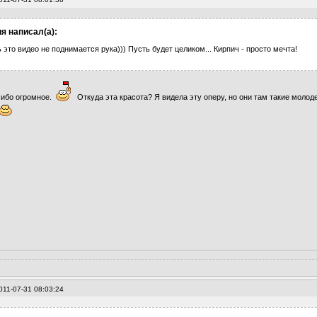
я написал(а):
 это видео не поднимается рука))) Пусть будет целиком... Кирпич - просто мечта!
сибо огромное.
Откуда эта красота? Я видела эту оперу, но они там такие молоде
011-07-31 08:03:24