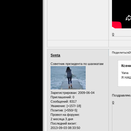
0
Поделиться
2
Sveta
Советник президента по шахматам
Ксени
Yana
Я НАШ
Зарегистрирован
: 2009-06-04
Поздравляю
Приглашений:
0
Сообщений:
8317
0
Уважение:
[+157/-18]
Позитив:
[+550/-5]
Провел на форуме:
2 месяца 3 дня
Последний визит:
2013-09-03 08:33:50