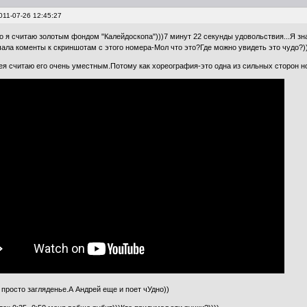
011-07-26 12:45:27
ео я считаю золотым фондом "Калейдоскопа")))7 минут 22 секунды удовольствия...Я зна
чала коменты к скриншотам с этого номера-Мол что это?Где можно увидеть это чудо?)
ея считаю его очень уместным.Потому как хореография-это одна из сильных сторон н
 просто загляденье.А Андрей еще и поет чУдно))