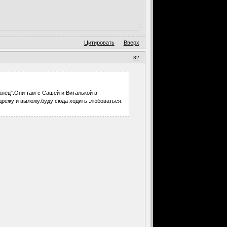
Цитировать
Вверх
32
танец".Они там с Сашей и Виталькой в
дрежу и выложу.буду сюда ходить .любоваться.