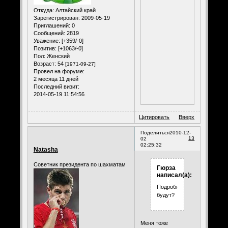
Откуда:
Алтайский край
Зарегистрирован
: 2009-05-19
Приглашений:
0
Сообщений:
2819
Уважение:
[+359/-0]
Позитив:
[+1063/-0]
Пол:
Женский
Возраст:
54
[1971-09-27]
Провел на форуме:
2 месяца 11 дней
Последний визит:
2014-05-19 11:54:56
Цитировать
Вверх
Поделиться
2010-12-
13
02
02:25:32
Natasha
Советник президента по шахматам
Гюрза
написал(а):
Подробности
будут?
Меня тоже