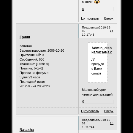
вышли!
0
Цитировать
Вверх
Поделиться
2010-12-
15
02
19:17:43
Гриня
Капитан
Admin_dlsh
Зарегистрирован
: 2006-10-20
написал(а):
Приглашений:
0
Да
Сообщений:
656
Уважение:
[+459/-4]
пребудет
Позитив:
[+0/-0]
с Вами
Провел на форуме:
сила))
3 дня 23 часа
Последний визит:
2012-05-24 20:28:28
Маленький урок
чтения для алкашей!
0
Цитировать
Вверх
Поделиться
2010-12-
16
03
10:57:44
Natasha