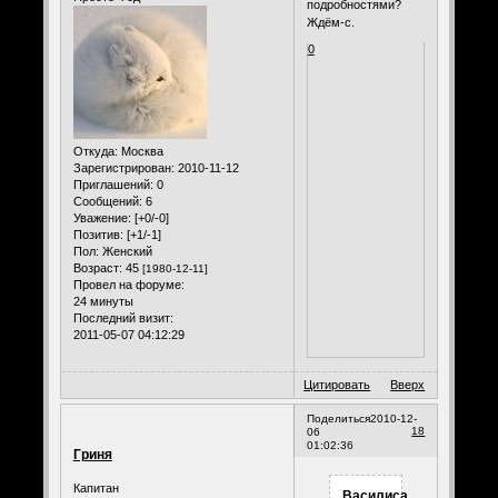
подробностями?
Ждём-с.
0
Откуда:
Москва
Зарегистрирован
: 2010-11-12
Приглашений:
0
Сообщений:
6
Уважение:
[+0/-0]
Позитив:
[+1/-1]
Пол:
Женский
Возраст:
45
[1980-12-11]
Провел на форуме:
24 минуты
Последний визит:
2011-05-07 04:12:29
Цитировать
Вверх
Поделиться
2010-12-
18
06
01:02:36
Гриня
Капитан
Василиса