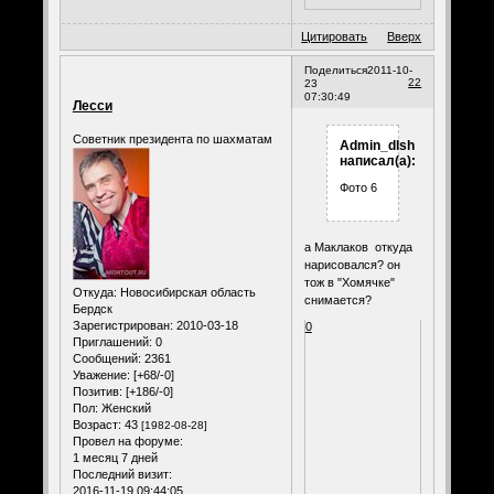
Цитировать
Вверх
Поделиться
2011-10-
22
23
07:30:49
Лесси
Советник президента по шахматам
Admin_dlsh
написал(а):
Фото 6
а Маклаков откуда
нарисовался? он
тож в "Хомячке"
Откуда:
Новосибирская область
снимается?
Бердск
Зарегистрирован
: 2010-03-18
0
Приглашений:
0
Сообщений:
2361
Уважение:
[+68/-0]
Позитив:
[+186/-0]
Пол:
Женский
Возраст:
43
[1982-08-28]
Провел на форуме:
1 месяц 7 дней
Последний визит:
2016-11-19 09:44:05