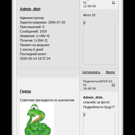
11
01
12:59:59
Admin_dlsh
Фото 10
Администратор
Зарегистрирован
: 2006-07-20
0
Приглашений:
0
Сообщений:
1918
Уважение:
[+196/-4]
Позитив:
[+184/-2]
Провел на форуме:
1 месяц 6 дней
Последний визит:
2026-05-14 19:37:24
Цитировать
Вверх
Поделиться
2010-12-
12
01
16:46:34
Гюрза
Admin_dlsh
,
Советник президента по шахматам
спасибо за фото!
Подробности будут?
0