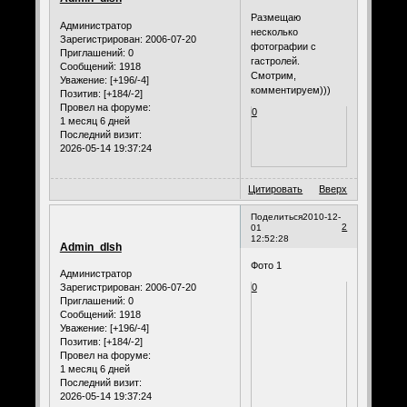
Размещаю
Администратор
несколько
Зарегистрирован
: 2006-07-20
фотографии с
Приглашений:
0
гастролей.
Сообщений:
1918
Смотрим,
Уважение:
[+196/-4]
комментируем)))
Позитив:
[+184/-2]
Провел на форуме:
0
1 месяц 6 дней
Последний визит:
2026-05-14 19:37:24
Цитировать
Вверх
Поделиться
2010-12-
2
01
12:52:28
Admin_dlsh
Фото 1
Администратор
Зарегистрирован
: 2006-07-20
0
Приглашений:
0
Сообщений:
1918
Уважение:
[+196/-4]
Позитив:
[+184/-2]
Провел на форуме:
1 месяц 6 дней
Последний визит:
2026-05-14 19:37:24