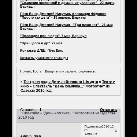
"Спасение вселенной в домашних условиях" - 22 марта,
Барнаул
Пётр Винс, Дмитрий Никулин, Александр Фёдоров,
"Просто как дети" - 18 апреля, Барнаул
Пётр Винс, Дмитрий Никулин - "Три плюс кот" - 21 мая
Барнаул
"Прелюдия при людях". 7 мая, Барнаул
"Принцесса и др". 27 мая
Контакты ДЛШ:
Пётр Винс
Контакты участников команды
Привет, Гость!
Войдите
или
зарегистрируйтесь
.
»
Театр эстрады Дети лейтенанта Шмидта
»
Театр и
кино
»
Спектакль "День хомячка..." Фотоотчет из
Одессы 2010 год
Страница:
1
Ответить
Спектакль "День хомячка..." Фотоотчет из Одессы
2010 год
Поделиться
2010-12-
1
01
12:51:06
Admin_dlsh