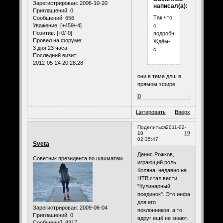
Зарегистрирован
: 2006-10-20
написал(а):
Приглашений:
0
Так что
Сообщений:
656
Уважение:
[+459/-4]
с
Позитив:
[+0/-0]
подробностями?
Провел на форуме:
Ждём-
3 дня 23 часа
с.
Последний визит:
2012-05-24 20:28:28
они в теме длш в
прямом эфире
0
Цитировать
Вверх
Поделиться
2011-02-
19
10
02:35:47
Sveta
Денис Рожков,
Советник президента по шахматам
играющий роль
Коляна, недавно на
НТВ стал вести
"Кулинарный
поединок". Это инфа
для его
Зарегистрирован
: 2009-06-04
поклонников, а то
Приглашений:
0
вдруг ещё не знают.
Сообщений:
8317