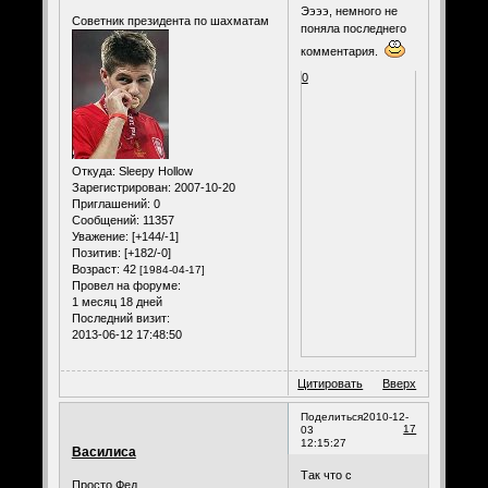
Ээээ, немного не
Советник президента по шахматам
поняла последнего
комментария.
0
Откуда:
Sleepy Hollow
Зарегистрирован
: 2007-10-20
Приглашений:
0
Сообщений:
11357
Уважение:
[+144/-1]
Позитив:
[+182/-0]
Возраст:
42
[1984-04-17]
Провел на форуме:
1 месяц 18 дней
Последний визит:
2013-06-12 17:48:50
Цитировать
Вверх
Поделиться
2010-12-
17
03
12:15:27
Василиса
Так что с
Просто Фед