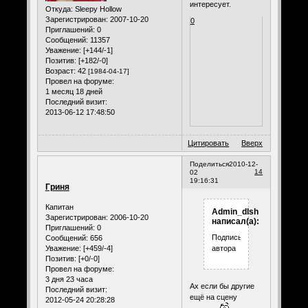
интересует.
Откуда:
Sleepy Hollow
Зарегистрирован
: 2007-10-20
0
Приглашений:
0
Сообщений:
11357
Уважение:
[+144/-1]
Позитив:
[+182/-0]
Возраст:
42
[1984-04-17]
Провел на форуме:
1 месяц 18 дней
Последний визит:
2013-06-12 17:48:50
Цитировать
Вверх
Поделиться
2010-12-
14
02
19:16:31
Гриня
Капитан
Admin_dlsh
Зарегистрирован
: 2006-10-20
написал(а):
Приглашений:
0
Подпись
Сообщений:
656
Уважение:
[+459/-4]
автора
Позитив:
[+0/-0]
Провел на форуме:
3 дня 23 часа
Ах если бы другие
Последний визит:
ещё на сцену
2012-05-24 20:28:28