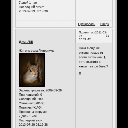
7 дней 1 час
Последний визит:
2013-07-29 03:19:38
Цитировать
Вверх
Поделиться
2011-03-
21
06
05:29:42
ДочьЛШ
Пока я еще не
Житель села Ливерпуль
откопытилась от
всего витамина Ц,
хоть скажите в
каком театре было?
0
Зарегистрирован
: 2009-09-26
Приглашений:
0
Сообщений:
280
Уважение:
[+0/-0]
Позитив:
[+1/-0]
Провел на форуме:
7 дней 1 час
Последний визит:
2013-07-29 03:19:38