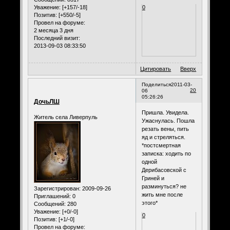
0
Уважение:
[+157/-18]
Позитив:
[+550/-5]
Провел на форуме:
2 месяца 3 дня
Последний визит:
2013-09-03 08:33:50
Цитировать
Вверх
Поделиться
2011-03-
20
06
05:26:26
ДочьЛШ
Пришла. Увидела.
Житель села Ливерпуль
Ужаснулась. Пошла
резать вены, пить
яд и стреляться.
*постсмертная
записка: ходить по
одной
Дерибасовской с
Гриней и
разминуться? не
Зарегистрирован
: 2009-09-26
жить мне после
Приглашений:
0
этого*
Сообщений:
280
Уважение:
[+0/-0]
0
Позитив:
[+1/-0]
Провел на форуме: