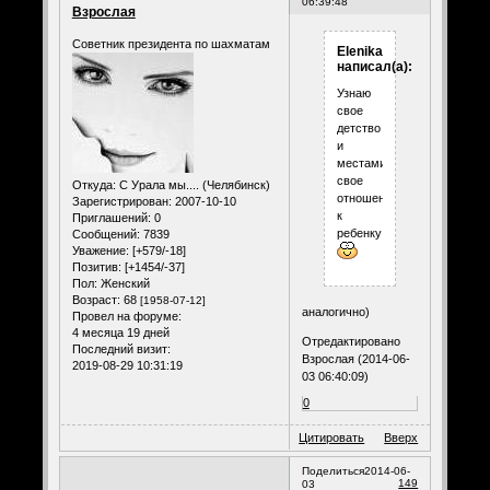
06:39:48
Взрослая
Советник президента по шахматам
Elenika
написал(а):
Узнаю
свое
детство
и
местами
свое
Откуда:
С Урала мы.... (Челябинск)
отношение
Зарегистрирован
: 2007-10-10
к
Приглашений:
0
ребенку
Сообщений:
7839
Уважение:
[+579/-18]
Позитив:
[+1454/-37]
Пол:
Женский
Возраст:
68
[1958-07-12]
аналогично)
Провел на форуме:
4 месяца 19 дней
Отредактировано
Последний визит:
Взрослая (2014-06-
2019-08-29 10:31:19
03 06:40:09)
0
Цитировать
Вверх
Поделиться
2014-06-
149
03