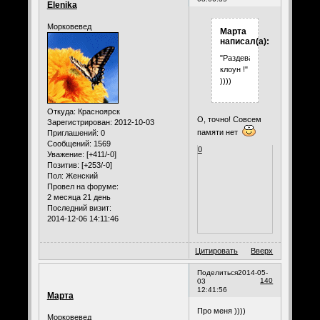
Elenika
Морковевед
Марта
написал(а):
"Раздевайся,
клоун !"
))))
Откуда:
Красноярск
О, точно! Совсем
Зарегистрирован
: 2012-10-03
памяти нет
Приглашений:
0
Сообщений:
1569
0
Уважение:
[+411/-0]
Позитив:
[+253/-0]
Пол:
Женский
Провел на форуме:
2 месяца 21 день
Последний визит:
2014-12-06 14:11:46
Цитировать
Вверх
Поделиться
2014-05-
140
03
12:41:56
Марта
Про меня ))))
Морковевед