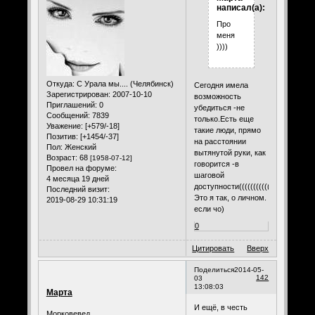
написал(а):
Про
меня
))))
Откуда:
С Урала мы.... (Челябинск)
Сегодня имела
Зарегистрирован
: 2007-10-10
возможность
Приглашений:
0
убедиться -не
Сообщений:
7839
только.Есть еще
Уважение:
[+579/-18]
такие люди, прямо
Позитив:
[+1454/-37]
на расстоянии
Пол:
Женский
вытянутой руки, как
Возраст:
68
[1958-07-12]
говорится -в
Провел на форуме:
шаговой
4 месяца 19 дней
доступности((((((((((((
Последний визит:
Это я так, о личном.
2019-08-29 10:31:19
если чо)
0
Цитировать
Вверх
Поделиться
2014-05-
142
03
13:08:03
Марта
И ещё, в честь
Морковевед