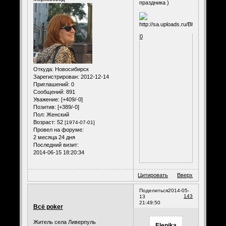
праздника )
0
Откуда:
Новосибирск
Зарегистрирован
: 2012-12-14
Приглашений:
0
Сообщений:
891
Уважение:
[+409/-0]
Позитив:
[+389/-0]
Пол:
Женский
Возраст:
52
[1974-07-01]
Провел на форуме:
2 месяца 24 дня
Последний визит:
2014-06-15 18:20:34
Цитировать
Вверх
Поделиться
2014-05-
143
13
21:49:50
Всё poker
Житель села Ливерпуль
Elenika