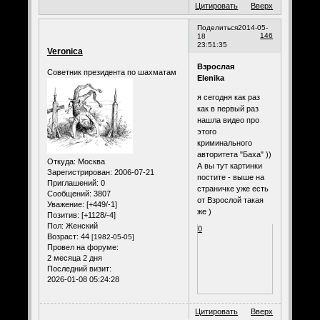
Цитировать
Вверх
Поделиться
2014-05-
146
18
23:51:35
Veronica
Взрослая
Советник президента по шахматам
Elenika
я сегодня как раз
как в первый раз
нашла видео про
этого
криминального
авторитета "Баха" ))
Откуда:
Москва
А вы тут картинки
Зарегистрирован
: 2006-07-21
постите - выше на
Приглашений:
0
страничке уже есть
Сообщений:
3807
от Взрослой такая
Уважение:
[+449/-1]
же )
Позитив:
[+1128/-4]
Пол:
Женский
0
Возраст:
44
[1982-05-05]
Провел на форуме:
2 месяца 2 дня
Последний визит:
2026-01-08 05:24:28
Цитировать
Вверх