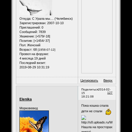
Откуда:
С Урала мы.... (Челябинск)
Зарегистрирован
: 2007-10-10
Приглашений:
0
Сообщений:
7839
Уважение:
[+579/-18]
Позитив:
[+1454/-37]
Пол:
Женский
Возраст:
68
[1958-07-12]
Провел на форуме:
4 месяца 19 дней
Последний визит:
2019-08-29 10:31:19
Цитировать
Вверх
Поделиться
2014-02-
127
15
18:21:08
Elenika
Пока кошка спала
Морковевед
дети не спали
Нашла на просторах
инета)