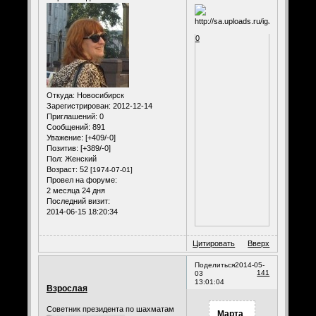
0
Откуда:
Новосибирск
Зарегистрирован
: 2012-12-14
Приглашений:
0
Сообщений:
891
Уважение:
[+409/-0]
Позитив:
[+389/-0]
Пол:
Женский
Возраст:
52
[1974-07-01]
Провел на форуме:
2 месяца 24 дня
Последний визит:
2014-06-15 18:20:34
Цитировать
Вверх
Поделиться
2014-05-
141
03
13:01:04
Взрослая
Советник президента по шахматам
Марта