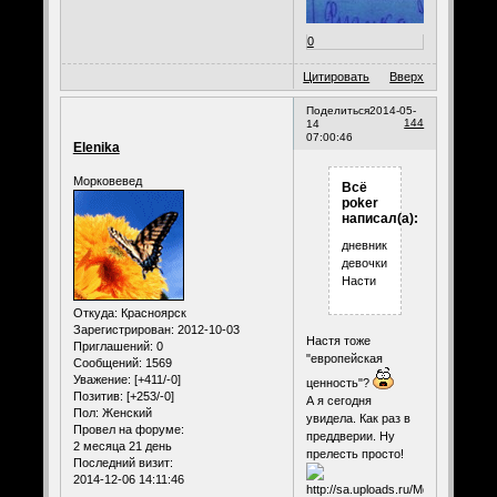
0
Цитировать
Вверх
Поделиться
2014-05-
144
14
07:00:46
Elenika
Морковевед
Всё
poker
написал(а):
дневник
девочки
Насти
Откуда:
Красноярск
Зарегистрирован
: 2012-10-03
Настя тоже
Приглашений:
0
"европейская
Сообщений:
1569
Уважение:
[+411/-0]
ценность"?
Позитив:
[+253/-0]
А я сегодня
Пол:
Женский
увидела. Как раз в
Провел на форуме:
преддверии. Ну
2 месяца 21 день
прелесть просто!
Последний визит:
2014-12-06 14:11:46