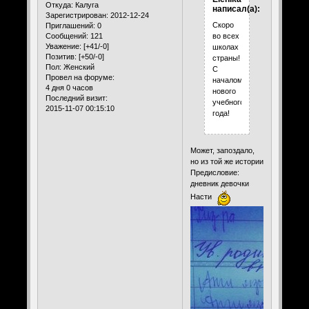
Откуда:
Калуга
написал(а):
Зарегистрирован
: 2012-12-24
Скоро
Приглашений:
0
Сообщений:
121
во всех
Уважение:
[+41/-0]
школах
Позитив:
[+50/-0]
страны!
Пол:
Женский
С
Провел на форуме:
началом
4 дня 0 часов
нового
Последний визит:
учебного
2015-11-07 00:15:10
года!
Может, запоздало,
но из той же истории
Предисловие:
дневник девочки
Насти