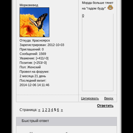
Морда больше тянет
Морковевед
на "гадом буду"
0
Откуда:
Красноярск
Зарегистрирован
: 2012-10-03
Приглашений:
0
Сообщений:
1569
Уважение:
[+411/-0]
Позитив:
[+253/-0]
Пол:
Женский
Провел на форуме:
2 месяца 21 день
Последний визит:
2014-12-06 14:11:46
Цитировать
Вверх
Ответить
Страница:
«
1
2
3
4
5
6
»
Быстрый ответ