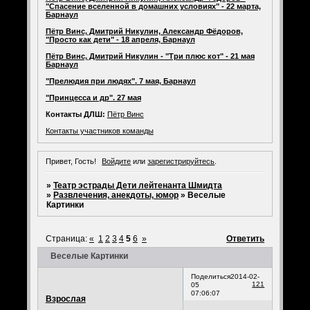
"Спасение вселенной в домашних условиях" - 22 марта,
Барнаул
Пётр Винс, Дмитрий Никулин, Александр Фёдоров,
"Просто как дети" - 18 апреля, Барнаул
Пётр Винс, Дмитрий Никулин - "Три плюс кот" - 21 мая
Барнаул
"Прелюдия при людях". 7 мая, Барнаул
"Принцесса и др". 27 мая
Контакты ДЛШ:
Пётр Винс
Контакты участников команды
Привет, Гость!
Войдите
или
зарегистрируйтесь
.
»
Театр эстрады Дети лейтенанта Шмидта
»
Развлечения, анекдоты, юмор
»
Веселые
Картинки
Страница:
«
1
2
3
4
5
6
»
Ответить
Веселые Картинки
Поделиться
2014-02-
121
05
07:06:07
Взрослая