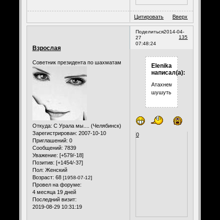
Цитировать
Вверх
Поделиться
2014-04-
135
27
07:48:24
Взрослая
Советник президента по шахматам
Elenika
написал(а):
Атахнем
шушуть
Откуда:
С Урала мы.... (Челябинск)
Зарегистрирован
: 2007-10-10
0
Приглашений:
0
Сообщений:
7839
Уважение:
[+579/-18]
Позитив:
[+1454/-37]
Пол:
Женский
Возраст:
68
[1958-07-12]
Провел на форуме:
4 месяца 19 дней
Последний визит:
2019-08-29 10:31:19