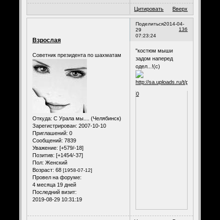
Цитировать
Вверх
Поделиться
2014-04-
136
29
07:23:24
Взрослая
"костюм мыши
Советник президента по шахматам
задом наперед
одел...!(с)
0
Откуда:
С Урала мы.... (Челябинск)
Зарегистрирован
: 2007-10-10
Приглашений:
0
Сообщений:
7839
Уважение:
[+579/-18]
Позитив:
[+1454/-37]
Пол:
Женский
Возраст:
68
[1958-07-12]
Провел на форуме:
4 месяца 19 дней
Последний визит:
2019-08-29 10:31:19