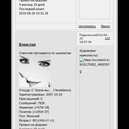
Провел на форуме:
4 месяца 19 дней
Последний визит:
2019-08-29 10:31:19
Цитировать
Вверх
Поделиться
2014-04-
133
23
19:07:34
Взрослая
Художники-
Советник президента по шахматам
приколисты)
0
Откуда:
С Урала мы.... (Челябинск)
Зарегистрирован
: 2007-10-10
Приглашений:
0
Сообщений:
7839
Уважение:
[+579/-18]
Позитив:
[+1454/-37]
Пол:
Женский
Возраст:
68
[1958-07-12]
Провел на форуме: