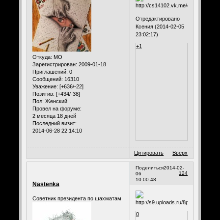
Отредактировано
Ксения (2014-02-05
23:02:17)
+1
Откуда:
МО
Зарегистрирован
: 2009-01-18
Приглашений:
0
Сообщений:
16310
Уважение:
[+636/-22]
Позитив:
[+434/-38]
Пол:
Женский
Провел на форуме:
2 месяца 18 дней
Последний визит:
2014-06-28 22:14:10
Цитировать
Вверх
Поделиться
2014-02-
124
06
10:00:48
Nastenka
Советник президента по шахматам
0