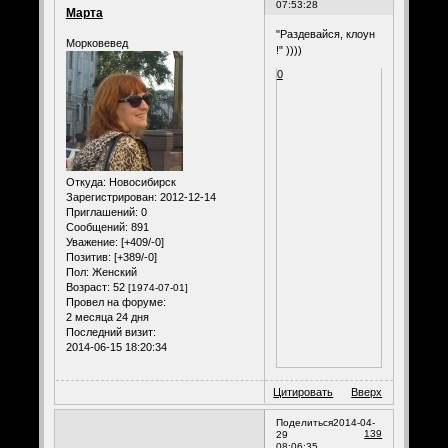
07:53:28
Марта
"Раздевайся, клоун
Морковевед
!" ))))
0
Откуда:
Новосибирск
Зарегистрирован
: 2012-12-14
Приглашений:
0
Сообщений:
891
Уважение:
[+409/-0]
Позитив:
[+389/-0]
Пол:
Женский
Возраст:
52
[1974-07-01]
Провел на форуме:
2 месяца 24 дня
Последний визит:
2014-06-15 18:20:34
Цитировать
Вверх
Поделиться
2014-04-
139
29
08:06:35