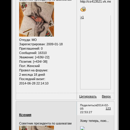
+1
Откуда:
МО
Зарегистрирован
: 2009-01-18
Приглашений:
0
Сообщений:
16310
Уважение:
[+636/-22]
Позитив:
[+434/-38]
Пол:
Женский
Провел на форуме:
2 месяца 18 дней
Последний визит:
2014-06-28 22:14:10
Цитировать
Вверх
Поделиться
2014-02-
123
05
22:53:27
Ксения
Хожу теперь, пою...
Советник президента по шахматам