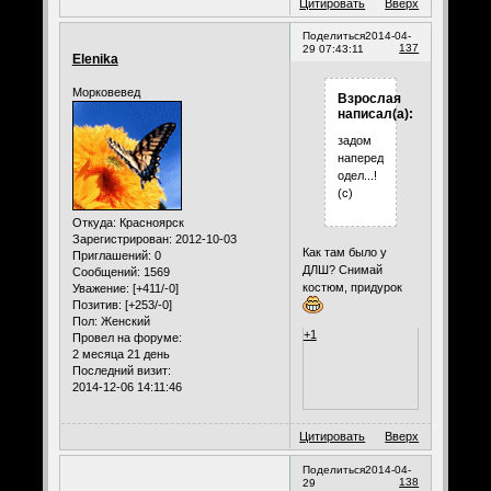
Цитировать
Вверх
Поделиться
2014-04-
137
29 07:43:11
Elenika
Морковевед
Взрослая
написал(а):
задом
наперед
одел...!
(с)
Откуда:
Красноярск
Зарегистрирован
: 2012-10-03
Как там было у
Приглашений:
0
ДЛШ? Снимай
Сообщений:
1569
костюм, придурок
Уважение:
[+411/-0]
Позитив:
[+253/-0]
Пол:
Женский
+1
Провел на форуме:
2 месяца 21 день
Последний визит:
2014-12-06 14:11:46
Цитировать
Вверх
Поделиться
2014-04-
138
29