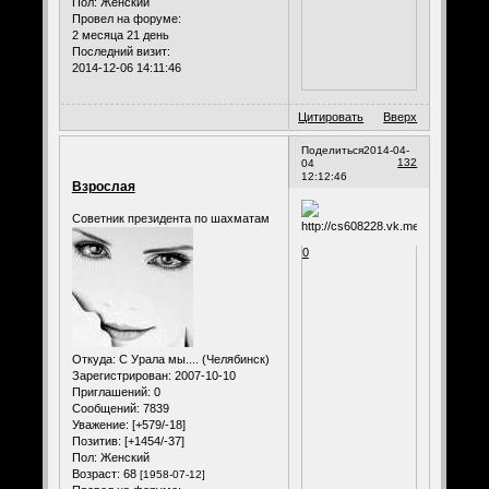
Пол:
Женский
Провел на форуме:
2 месяца 21 день
Последний визит:
2014-12-06 14:11:46
Цитировать
Вверх
Поделиться
2014-04-
132
04
12:12:46
Взрослая
Советник президента по шахматам
0
Откуда:
С Урала мы.... (Челябинск)
Зарегистрирован
: 2007-10-10
Приглашений:
0
Сообщений:
7839
Уважение:
[+579/-18]
Позитив:
[+1454/-37]
Пол:
Женский
Возраст:
68
[1958-07-12]