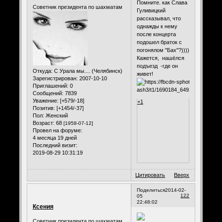
Помните. как Слава
Советник президента по шахматам
Гуливицкий
рассказывал, что
однажды к нему
после концерта
подошел браток с
погонялом "Бах"?))))
Кажется, нашёлся
подъезд -где он
Откуда:
С Урала мы.... (Челябинск)
живет!
Зарегистрирован
: 2007-10-10
Приглашений:
0
Сообщений:
7839
Уважение:
[+579/-18]
+1
Позитив:
[+1454/-37]
Пол:
Женский
Возраст:
68
[1958-07-12]
Провел на форуме:
4 месяца 19 дней
Последний визит:
2019-08-29 10:31:19
Цитировать
Вверх
Поделиться
2014-02-
122
05
22:48:02
Ксения
Советник президента по шахматам