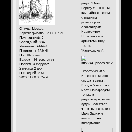
радио "Маяк
Барнаул" 101.0 FM,
слушайте интервью
с главным
режиссёром
Александром
Откуда:
Москва
Ивановичем
Зарегистрирован
: 2006-07-21
Полетаевым и
Приглашений:
0
артистами Шоу-
Сообщений:
3807
театра
Уважение:
[+449/-1]
"Калейдоскоп".
Позитив:
[+1128/-4]
Пол:
Женский
Возраст:
44
[1982-05-05]
Провел на форуме:
2 месяца 2 дня
Теоретически в
Последний визит:
Интернете можно
2026-01-08 05:24:28
слушать
здесь
.
Иногда бывает, что
местные передачи
только в
радиоэфире, тогда
будем надеяться,
что в группе
радио
Маяк Барнаул
появится эта
информация.
0