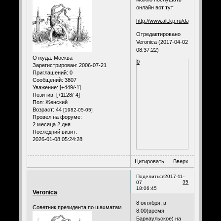
онлайн вот тут:
http://www.alt.kp.ru/daily/26661.7/
Отредактировано
Veronica (2017-04-02
08:37:22)
Откуда:
Москва
0
Зарегистрирован
: 2006-07-21
Приглашений:
0
Сообщений:
3807
Уважение:
[+449/-1]
Позитив:
[+1128/-4]
Пол:
Женский
Возраст:
44
[1982-05-05]
Провел на форуме:
2 месяца 2 дня
Последний визит:
2026-01-08 05:24:28
Цитировать
Вверх
Поделиться
2017-11-
35
07
18:06:45
Veronica
8 октября, в
Советник президента по шахматам
8.00(время
Барнаульское) на