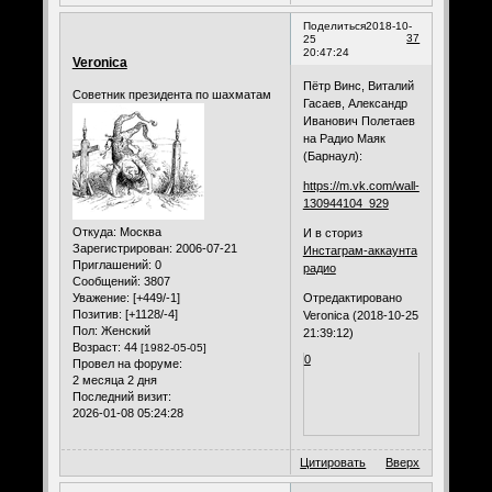
Поделиться
2018-10-
37
25
20:47:24
Veronica
Пётр Винс, Виталий
Советник президента по шахматам
Гасаев, Александр
Иванович Полетаев
на Радио Маяк
(Барнаул):
https://m.vk.com/wall-
130944104_929
Откуда:
Москва
И в сториз
Зарегистрирован
: 2006-07-21
Инстаграм-аккаунта
Приглашений:
0
радио
Сообщений:
3807
Отредактировано
Уважение:
[+449/-1]
Позитив:
[+1128/-4]
Veronica (2018-10-25
Пол:
Женский
21:39:12)
Возраст:
44
[1982-05-05]
0
Провел на форуме:
2 месяца 2 дня
Последний визит:
2026-01-08 05:24:28
Цитировать
Вверх