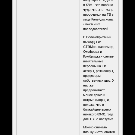
в КВН - это вообще
чудо, что этот жанр
просочился на ТВ в
лице Калейдоскопа,
Люкса и их
последователей.
В Великобритании
выходцы из
СТЭМов, например,
Оксфорда и
Кэмбриджа - самые
влиятельные
персоны на ТВ -
актеры, режиссеры,
продюсеры
собственных шоу. У
нас же
предпочитают
менее яркие и
острые жанры, и,
похоже, что в
ближайшее время
никакого 89-91 года
для ТВ не наступит.
Можно снижать
планку и становится