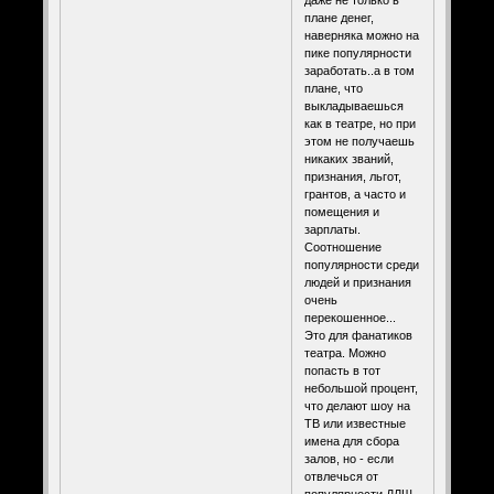
плане денег,
наверняка можно на
пике популярности
заработать..а в том
плане, что
выкладываешься
как в театре, но при
этом не получаешь
никаких званий,
признания, льгот,
грантов, а часто и
помещения и
зарплаты.
Соотношение
популярности среди
людей и признания
очень
перекошенное...
Это для фанатиков
театра. Можно
попасть в тот
небольшой процент,
что делают шоу на
ТВ или известные
имена для сбора
залов, но - если
отвлечься от
популярности ДЛШ