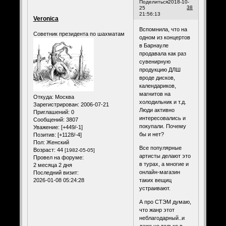
Поделиться
2018-10-
38
25
21:56:13
Veronica
Вспомнила, что на
Советник президента по шахматам
одном из концертов
в Барнауле
продавала как раз
сувенирную
продукцию ДЛШ
вроде дисков,
календариков,
магнитов на
Откуда:
Москва
холодильник и т.д.
Зарегистрирован
: 2006-07-21
Люди активно
Приглашений:
0
интересовались и
Сообщений:
3807
покупали. Почему
Уважение:
[+449/-1]
бы и нет?
Позитив:
[+1128/-4]
Пол:
Женский
Все популярные
Возраст:
44
[1982-05-05]
артисты делают это
Провел на форуме:
в турах, а многие и
2 месяца 2 дня
онлайн-магазин
Последний визит:
2026-01-08 05:24:28
таких вещиц
устраивают.
А про СТЭМ думаю,
что жанр этот
неблагодарный..и
даже не только в