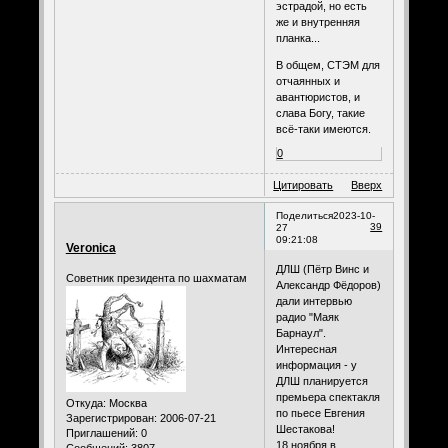
эстрадой, но есть
же и внутренняя
планка...
В общем, СТЭМ для
отчаянных и
авантюристов, и
слава Богу, такие
всё-таки имеются.
0
Цитировать
Вверх
Поделиться
2023-10-
39
27
09:21:08
Veronica
ДЛШ (Пётр Винс и
Советник президента по шахматам
Александр Фёдоров)
дали интервью
радио "Маяк
Барнаул".
Интересная
информация - у
ДЛШ планируется
премьера спектакля
Откуда:
Москва
по пьесе Евгения
Зарегистрирован
: 2006-07-21
Шестакова!
Приглашений:
0
18 ноября в
Сообщений:
3807