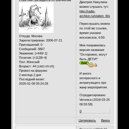
Дмитрия Никулина
можно слушать тут:
http://radio-
archive.ru/station_8/on
Переслушать можно
по этой же ссылке,
время указано
Откуда:
Москва
московское, 6:00.
Зарегистрирован
: 2006-07-21
Приглашений:
0
Мне понравилась
Сообщений:
3807
версия названия
Уважение:
[+449/-1]
"Осторожно, могут
Позитив:
[+1128/-4]
быть ДЕТИ!"
Пол:
Женский
Возраст:
44
[1982-05-05]
Провел на форуме:
И много
2 месяца 2 дня
интересного и
Последний визит:
интригующего про
2026-01-08 05:24:28
жанр мероприятия.
Отредактировано
Veronica (2016-03-25
06:55:58)
0
Цитировать
Вверх