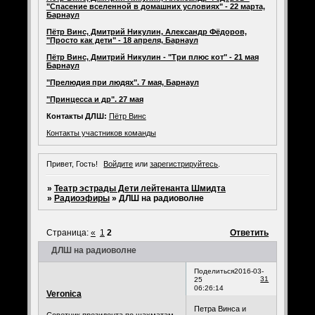
"Спасение вселенной в домашних условиях" - 22 марта,
Барнаул
Пётр Винс, Дмитрий Никулин, Александр Фёдоров,
"Просто как дети" - 18 апреля, Барнаул
Пётр Винс, Дмитрий Никулин - "Три плюс кот" - 21 мая
Барнаул
"Прелюдия при людях". 7 мая, Барнаул
"Принцесса и др". 27 мая
Контакты ДЛШ:
Пётр Винс
Контакты участников команды
Привет, Гость!
Войдите
или
зарегистрируйтесь
.
»
Театр эстрады Дети лейтенанта Шмидта
»
Радиоэфиры
»
ДЛШ на радиоволне
Страница:
«
1
2
Ответить
ДЛШ на радиоволне
Поделиться
2016-03-
31
25
06:26:14
Veronica
Петра Винса и
Советник президента по шахматам