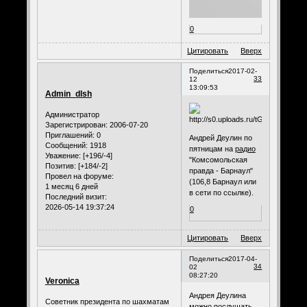
0
Цитировать
Вверх
Поделиться
2017-02-
33
12
13:09:53
Admin_dlsh
Администратор
Зарегистрирован
: 2006-07-20
Приглашений:
0
Андрей Деулин по
Сообщений:
1918
пятницам на
радио
Уважение:
[+196/-4]
"Комсомольская
Позитив:
[+184/-2]
правда - Барнаул"
Провел на форуме:
(106,8 Барнаул или
1 месяц 6 дней
в сети по ссылке).
Последний визит:
2026-05-14 19:37:24
0
Цитировать
Вверх
Поделиться
2017-04-
34
02
08:27:20
Veronica
Андрея Деулина
Советник президента по шахматам
можно послушать