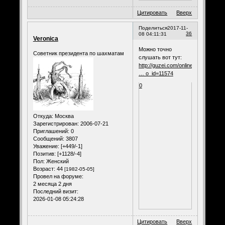
Цитировать
Вверх
Поделиться
2017-11-
36
08 04:11:31
Veronica
Можно точно
Советник президента по шахматам
слушать вот тут:
http://guzei.com/online_radio/listen.
… o_id=11574
0
Откуда:
Москва
Зарегистрирован
: 2006-07-21
Приглашений:
0
Сообщений:
3807
Уважение:
[+449/-1]
Позитив:
[+1128/-4]
Пол:
Женский
Возраст:
44
[1982-05-05]
Провел на форуме:
2 месяца 2 дня
Последний визит:
2026-01-08 05:24:28
Цитировать
Вверх