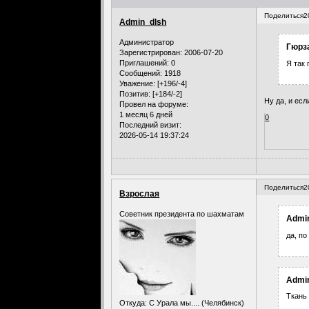
Поделиться
2
Admin_dlsh
Администратор
Гюрза
Зарегистрирован
: 2006-07-20
Приглашений:
0
Я так 
Сообщений:
1918
Уважение:
[+196/-4]
Позитив:
[+184/-2]
Ну да, и ес
Провел на форуме:
1 месяц 6 дней
0
Последний визит:
2026-05-14 19:37:24
Поделиться
2
Взрослая
Советник президента по шахматам
Admin
да, по
Admin
Ткань 
Откуда:
С Урала мы.... (Челябинск)