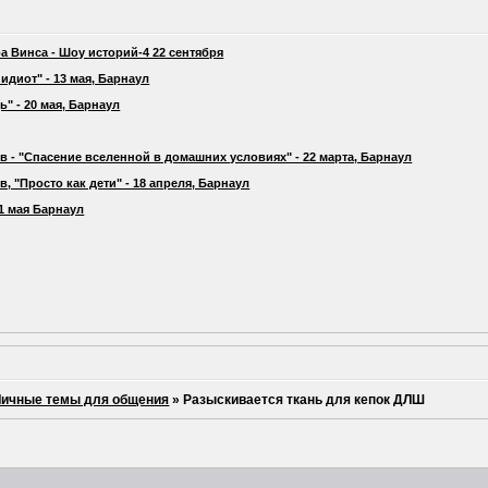
а Винса - Шоу историй-4 22 сентября
идиот" - 13 мая, Барнаул
" - 20 мая, Барнаул
 - "Спасение вселенной в домашних условиях" - 22 марта, Барнаул
 "Просто как дети" - 18 апреля, Барнаул
21 мая Барнаул
Личные темы для общения
»
Разыскивается ткань для кепок ДЛШ