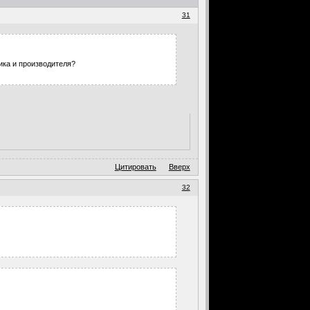
31
ика и производителя?
Цитировать
Вверх
32