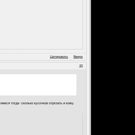
Цитировать
Вверх
35
елимся тогда- сколько кусочков отрезать и кому.