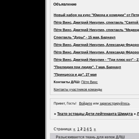
Объявление
Новый набор на курс "Юмора и комедии" от Петр
Пётр Винс, Дмитрий Никулин, спектакль "Святой 
Пётр Винс, Дмитрий Никулин, спектакль "Медведь
Спектакль "Дуры" - 15 мая, Барнаул
Пётр Винс, Дмитрий Никулин, Александр Федоров
Пётр Винс, Дмитрий Никулин, Александр Фёдоров,
Пётр Винс, Дмитрий Никулин - "Три плюс кот" - 
"Прелюдия при людях". 7 мая, Барнаул
"Принцесса и др". 27 мая
Контакты ДЛШ:
Пётр Винс
Контакты участников команды
Привет, Гость!
Войдите
или
зарегистрируйтесь
.
»
Театр эстрады Дети лейтенанта Шмидта
»
Страница:
«
1
2
3
4
5
»
Разыскивается ткань для кепок ДЛШ