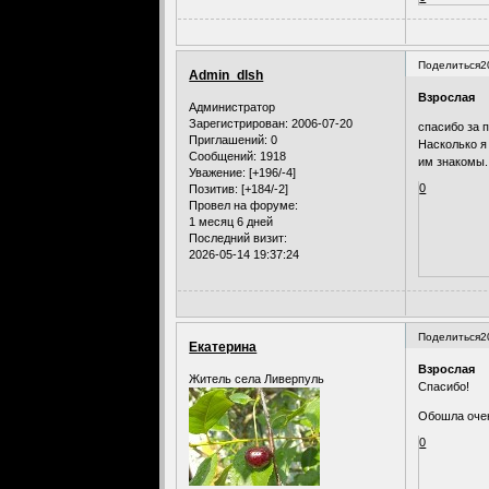
Поделиться
2
Admin_dlsh
Взрослая
Администратор
Зарегистрирован
: 2006-07-20
спасибо за 
Приглашений:
0
Насколько я
Сообщений:
1918
им знакомы.
Уважение:
[+196/-4]
0
Позитив:
[+184/-2]
Провел на форуме:
1 месяц 6 дней
Последний визит:
2026-05-14 19:37:24
Поделиться
2
Екатерина
Взрослая
Житель села Ливерпуль
Спасибо!
Обошла очен
0