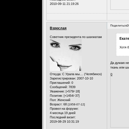
2010-09-11 21:19:26
Поделиться
2
Взрослая
Советник президента по шахматам
Екате
Хотя 
Да думаю не
ткань или ш
Откуда:
С Урала мы.... (Челябинск)
0
Зарегистрирован
: 2007-10-10
Приглашений:
0
Сообщений:
7839
Уважение:
[+579/-18]
Позитив:
[+1454/-37]
Пол:
Женский
Возраст:
68
[1958-07-12]
Провел на форуме:
4 месяца 19 дней
Последний визит:
2019-08-29 10:31:19