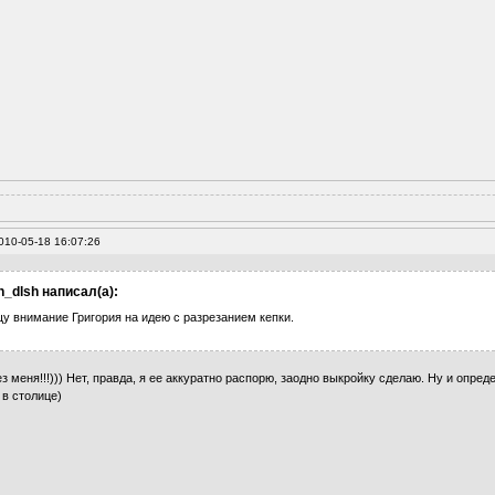
010-05-18 16:07:26
_dlsh написал(а):
у внимание Григория на идею с разрезанием кепки.
з меня!!!))) Нет, правда, я ее аккуратно распорю, заодно выкройку сделаю. Ну и опред
 в столице)