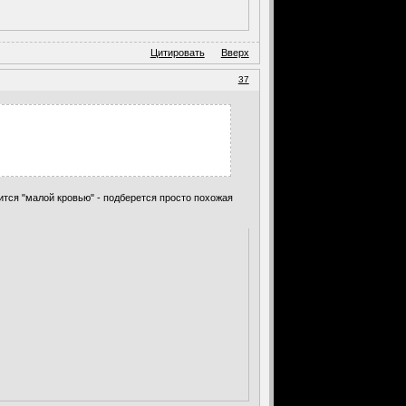
Цитировать
Вверх
37
ится "малой кровью" - подберется просто похожая