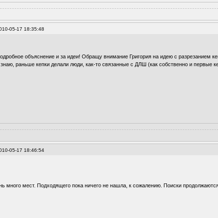
010-05-17 18:35:48
подробное объяснение и за идеи! Обращу внимание Григория на идею с разрезанием ке
 знаю, раньше кепки делали люди, как-то связанные с ДЛШ (как собственно и первые 
010-05-17 18:46:54
ь много мест. Подходящего пока ничего не нашла, к сожалению. Поиски продолжаются