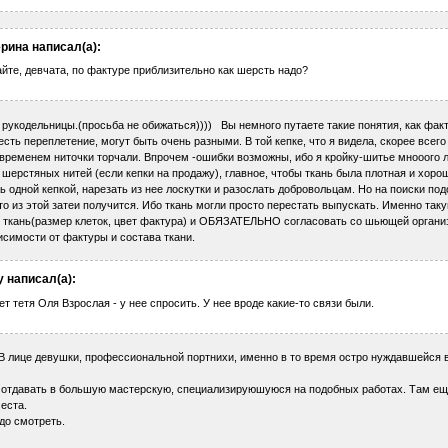
рина написал(а):
йте, девчата, по фактуре приблизительно как шерсть надо?
 рукодельницы.(просьба не обижаться)))) Вы немного путаете такие понятия, как факт
есть переплетение, могут быть очень разными. В той кепке, что я видела, скорее всег
 временем ниточки торчали. Впрочем -ошибки возможны, ибо я кройку-шитье мнооого л
 шерстяных нитей (если кепки на продажу), главное, чтобы ткань была плотная и хор
ь одной кепкой, нарезать из нее лоскутки и разослать добровольцам. Но на поиски по
то из этой затеи получится. Ибо ткань могли просто перестать выпускать. Именно та
 ткань(размер клеток, цвет фактура) и ОБЯЗАТЕЛЬНО согласовать со шьющей органи
исимости от фактуры и состава ткани.
y написал(а):
т тетя Оля Взрослая - у нее спросить. У нее вроде какие-то связи были.
В лице девушки, профессиональной портнихи, именно в то время остро нуждавшейся в
отдавать в большую мастерскую, специализируюшуюся на подобных работах. Там еще 
еста.
до смотреть.