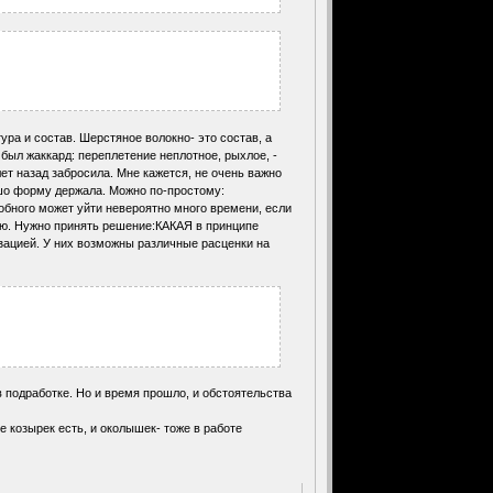
ура и состав. Шерстяное волокно- это состав, а
о был жаккард: переплетение неплотное, рыхлое, -
ет назад забросила. Мне кажется, не очень важно
ошо форму держала. Можно по-простому:
добного может уйти невероятно много времени, если
кую. Нужно принять решение:КАКАЯ в принципе
зацией. У них возможны различные расценки на
 подработке. Но и время прошло, и обстоятельства
козырек есть, и околышек- тоже в работе