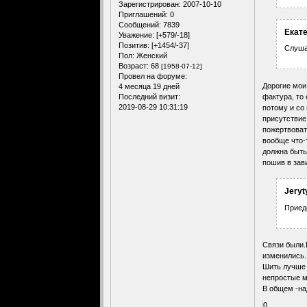
Зарегистрирован
: 2007-10-10
Приглашений:
0
Сообщений:
7839
Екате
Уважение:
[+579/-18]
Позитив:
[+1454/-37]
Слуша
Пол:
Женский
Возраст:
68
[1958-07-12]
Провел на форуме:
Дорогие мои
4 месяца 19 дней
фактура, то 
Последний визит:
2019-08-29 10:31:19
потому и со
присутствие
пожертвоват
вообще что-
должна быть
пошив в зав
Jeryt
Приеде
Связи были.
изменились.
Шить лучше 
непростые м
В общем -на
0