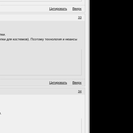
Цитировать
Вверх
33
пки.
кепки для костюмов). Поэтому технология и нюансы
Цитировать
Вверх
34
.