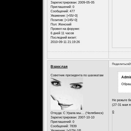
Зарегистрирован
: 2009-05-05
Приглашений:
0
Сообщений:
477
Уважение:
[+55/-0]
Позитив:
[+145/-0]
Пол:
Женский
Провел на форуме:
6 дней 11 часов
Последний визит:
2010-09-11 21:19:26
Поделиться
2
Взрослая
Советник президента по шахматам
Admin
Обращ
Не режьте бе
(27-31 мая я
0
Откуда:
С Урала мы.... (Челябинск)
Зарегистрирован
: 2007-10-10
Приглашений:
0
Сообщений:
7839
Уважение:
[+579/-18]