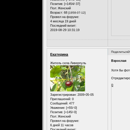
Позитив:
[+1454/-37]
Пол:
Женский
Возраст:
68
[1958-07-12]
Провел на форуме:
4 месяца 19 дней
Последний визит:
2019-08-29 10:31:19
Поделиться
2
Екатерина
Взрослая
Житель села Ливерпуль
Хотя бы фот
Отредактиро
0
Зарегистрирован
: 2009-05-05
Приглашений:
0
Сообщений:
477
Уважение:
[+55/-0]
Позитив:
[+145/-0]
Пол:
Женский
Провел на форуме:
6 дней 11 часов
Последний визит: