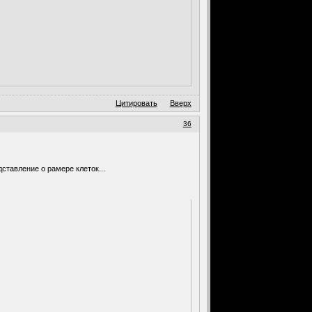
Цитировать
Вверх
36
ставление о рамере клеток...