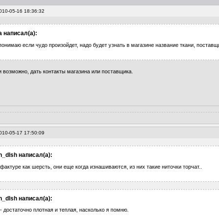
010-05-16 18:36:32
 написал(а):
понимаю если чудо произойдет, надо будет узнать в магазине название ткани, поставщ
ли возможно, дать контакты магазина или поставщика.
010-05-17 17:50:09
_dlsh написал(а):
 фактуре как шерсть, они еще когда изнашиваются, из них такие ниточки торчат..
_dlsh написал(а):
- достаточно плотная и теплая, насколько я помню.